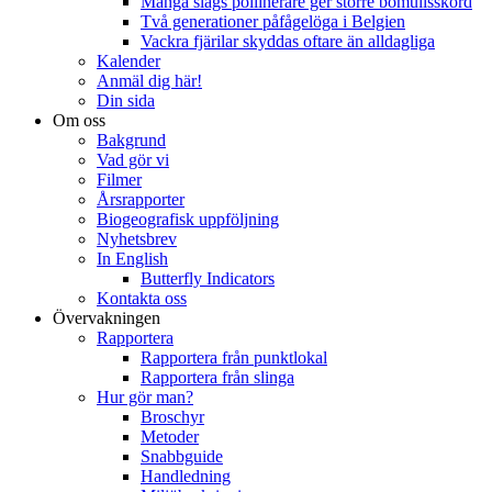
Många slags pollinerare ger större bomullsskörd
Två generationer påfågelöga i Belgien
Vackra fjärilar skyddas oftare än alldagliga
Kalender
Anmäl dig här!
Din sida
Om oss
Bakgrund
Vad gör vi
Filmer
Årsrapporter
Biogeografisk uppföljning
Nyhetsbrev
In English
Butterfly Indicators
Kontakta oss
Övervakningen
Rapportera
Rapportera från punktlokal
Rapportera från slinga
Hur gör man?
Broschyr
Metoder
Snabbguide
Handledning