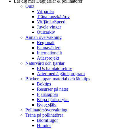
Lär dig mer
Dagfjärilar & pollinatörer
Quiz
Vitfjärilar
Träna raps/kål/rov
VitfjärilarSpeed
Juvela vingar
Quizarkiv
Annan övervakning
Regionalt
Faunaväkteri
Internationellt
Atlasprojekt
Naturvård och fjärilar
EUs habitatdirektiv
Arter med åtgärdsprogram
Böcker, appar, material och länktips
Boktips
Resurser på nätet
Fjärilsappar
Köpa fjärilsprylar
Bygg själv
Pollinatörsövervakning
Träna på pollinatörer
Blomflugor
Humlor