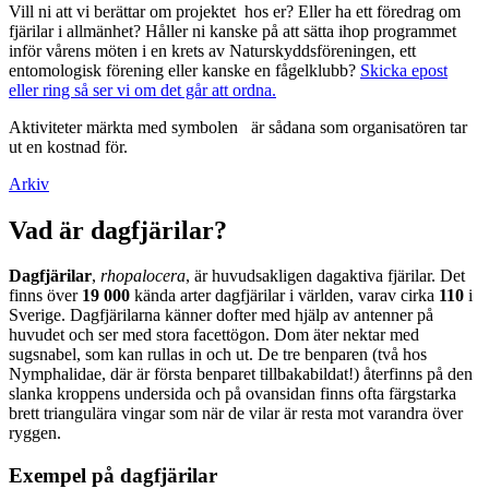
Vill ni att vi berättar om projektet hos er? Eller ha ett föredrag om
fjärilar i allmänhet? Håller ni kanske på att sätta ihop programmet
inför vårens möten i en krets av Naturskyddsföreningen, ett
entomologisk förening eller kanske en fågelklubb?
Skicka epost
eller ring så ser vi om det går att ordna.
Aktiviteter märkta med symbolen
är sådana som organisatören tar
ut en kostnad för.
Arkiv
Vad är dagfjärilar?
Dagfjärilar
,
rhopalocera
, är huvudsakligen dagaktiva fjärilar. Det
finns över
19 000
kända arter dagfjärilar i världen, varav cirka
110
i
Sverige. Dagfjärilarna känner dofter med hjälp av antenner på
huvudet och ser med stora facettögon. Dom äter nektar med
sugsnabel, som kan rullas in och ut. De tre benparen (två hos
Nymphalidae, där är första benparet tillbakabildat!) återfinns på den
slanka kroppens undersida och på ovansidan finns ofta färgstarka
brett triangulära vingar som när de vilar är resta mot varandra över
ryggen.
Exempel på dagfjärilar