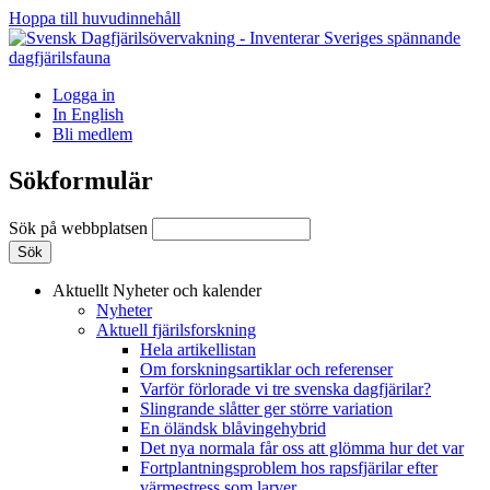
Hoppa till huvudinnehåll
Logga in
In English
Bli medlem
Sökformulär
Sök på webbplatsen
Aktuellt
Nyheter och kalender
Nyheter
Aktuell fjärilsforskning
Hela artikellistan
Om forskningsartiklar och referenser
Varför förlorade vi tre svenska dagfjärilar?
Slingrande slåtter ger större variation
En öländsk blåvingehybrid
Det nya normala får oss att glömma hur det var
Fortplantningsproblem hos rapsfjärilar efter
värmestress som larver