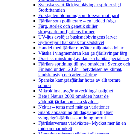
Svenska svartfläckiga blåvingar sprider sig i
Storbritannien
Förskjuten blomning som försvar mot fjäril
Fjärilar som pollinerare – en laddad fråga
Färg, storlek och genetik skiljer
skogspärlemorfjärilens former
UV-ljus avslöjar busksnabbvingens larver
Sydrovfjäril har smak för stadslivet
Handel med fjärilar omsätter miljontals dollar
Vätska i vingmembran kan ge fjärilsvingar färg
Drastisk minskning av danska habitatspecialister
Fjärilars spridning till nya områden i Sverige och
Finland under 120 år
– betydelsen av klimat,
landskapstyp och arters särdrag
Spanska kamgräsfjärilar hotas av allt torrare
somrar
Mikroklimat avgör utvecklingshastighet
Bete i Natura 2000-områden hotar de
väddnätfjärilar som ska skyddas
Nektar – tema med många variationer
Snabb anpassning till dagslängd hjälper
svingelgräsfjärilens spridning norrut
Fjärilslarvernas värdväxter– Mycket mer än en
midsommarbukett
Monarker migrerar söderut allt senare