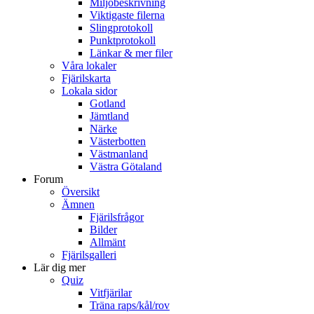
Miljöbeskrivning
Viktigaste filerna
Slingprotokoll
Punktprotokoll
Länkar & mer filer
Våra lokaler
Fjärilskarta
Lokala sidor
Gotland
Jämtland
Närke
Västerbotten
Västmanland
Västra Götaland
Forum
Översikt
Ämnen
Fjärilsfrågor
Bilder
Allmänt
Fjärilsgalleri
Lär dig mer
Quiz
Vitfjärilar
Träna raps/kål/rov