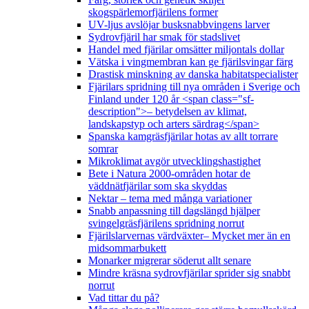
skogspärlemorfjärilens former
UV-ljus avslöjar busksnabbvingens larver
Sydrovfjäril har smak för stadslivet
Handel med fjärilar omsätter miljontals dollar
Vätska i vingmembran kan ge fjärilsvingar färg
Drastisk minskning av danska habitatspecialister
Fjärilars spridning till nya områden i Sverige och
Finland under 120 år <span class="sf-
description">– betydelsen av klimat,
landskapstyp och arters särdrag</span>
Spanska kamgräsfjärilar hotas av allt torrare
somrar
Mikroklimat avgör utvecklingshastighet
Bete i Natura 2000-områden hotar de
väddnätfjärilar som ska skyddas
Nektar – tema med många variationer
Snabb anpassning till dagslängd hjälper
svingelgräsfjärilens spridning norrut
Fjärilslarvernas värdväxter– Mycket mer än en
midsommarbukett
Monarker migrerar söderut allt senare
Mindre kräsna sydrovfjärilar sprider sig snabbt
norrut
Vad tittar du på?