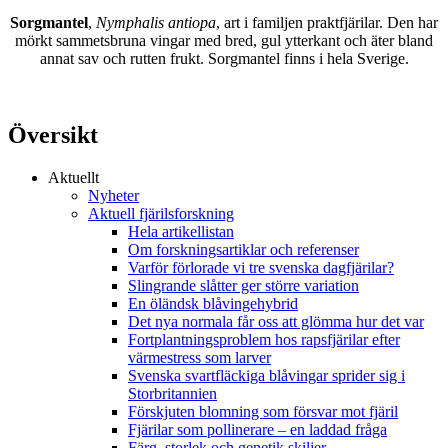
Sorgmantel
,
Nymphalis antiopa
, art i familjen praktfjärilar. Den har
mörkt sammetsbruna vingar med bred, gul ytterkant och äter bland
annat sav och rutten frukt. Sorgmantel finns i hela Sverige.
Översikt
Aktuellt
Nyheter
Aktuell fjärilsforskning
Hela artikellistan
Om forskningsartiklar och referenser
Varför förlorade vi tre svenska dagfjärilar?
Slingrande slåtter ger större variation
En öländsk blåvingehybrid
Det nya normala får oss att glömma hur det var
Fortplantningsproblem hos rapsfjärilar efter
värmestress som larver
Svenska svartfläckiga blåvingar sprider sig i
Storbritannien
Förskjuten blomning som försvar mot fjäril
Fjärilar som pollinerare – en laddad fråga
Färg, storlek och genetik skiljer