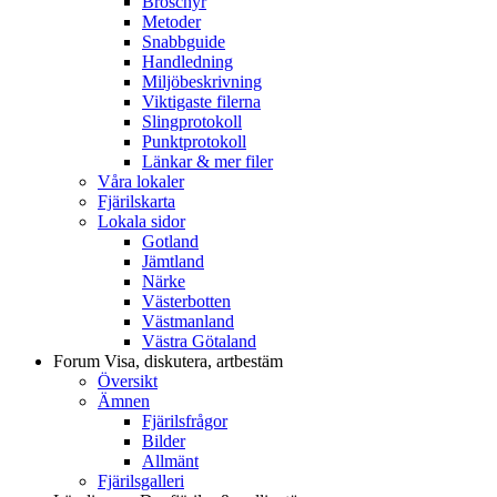
Broschyr
Metoder
Snabbguide
Handledning
Miljöbeskrivning
Viktigaste filerna
Slingprotokoll
Punktprotokoll
Länkar & mer filer
Våra lokaler
Fjärilskarta
Lokala sidor
Gotland
Jämtland
Närke
Västerbotten
Västmanland
Västra Götaland
Forum
Visa, diskutera, artbestäm
Översikt
Ämnen
Fjärilsfrågor
Bilder
Allmänt
Fjärilsgalleri