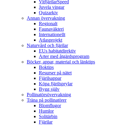
VitfjärilarSpeed
Juvela vingar
Quizarkiv
Annan övervakning
Regionalt
Faunaväkteri
Internationellt
Atlasprojekt
Naturvård och fjärilar
EUs habitatdirektiv
Arter med åtgärdsprogram
Böcker, appar, material och länktips
Boktips
Resurser på nätet
Fjärilsappar
Köpa fjärilsprylar
Bygg själv
Pollinatörsövervakning
Träna på pollinatörer
Blomflugor
Humlor
Solitärbin
Fjärilar