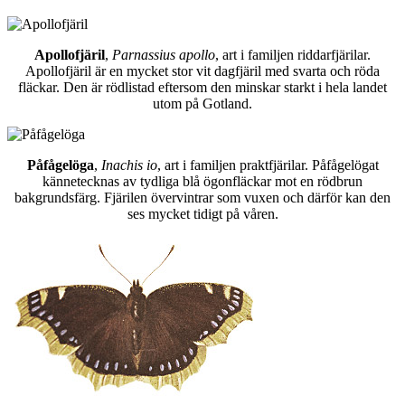
Apollofjäril
,
Parnassius apollo
, art i familjen riddarfjärilar.
Apollofjäril är en mycket stor vit dagfjäril med svarta och röda
fläckar. Den är rödlistad eftersom den minskar starkt i hela landet
utom på Gotland.
Påfågelöga
,
Inachis io
, art i familjen praktfjärilar. Påfågelögat
kännetecknas av tydliga blå ögonfläckar mot en rödbrun
bakgrundsfärg. Fjärilen övervintrar som vuxen och därför kan den
ses mycket tidigt på våren.