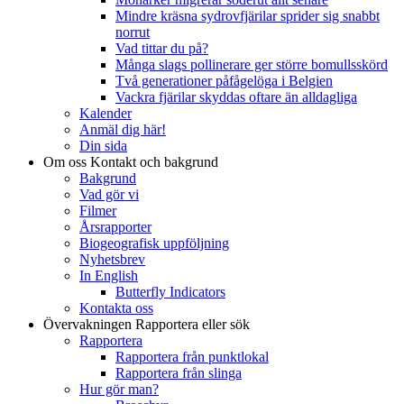
Mindre kräsna sydrovfjärilar sprider sig snabbt
norrut
Vad tittar du på?
Många slags pollinerare ger större bomullsskörd
Två generationer påfågelöga i Belgien
Vackra fjärilar skyddas oftare än alldagliga
Kalender
Anmäl dig här!
Din sida
Om oss
Kontakt och bakgrund
Bakgrund
Vad gör vi
Filmer
Årsrapporter
Biogeografisk uppföljning
Nyhetsbrev
In English
Butterfly Indicators
Kontakta oss
Övervakningen
Rapportera eller sök
Rapportera
Rapportera från punktlokal
Rapportera från slinga
Hur gör man?