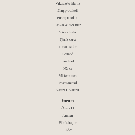
Viktigaste filerna
Slingprotokoll
Punktprotokoll
Länkar & mer filer
Våra lokaler
Fjärilskarta
Lokala sidor
Gotland
Jämtland
Närke
Västerbotten
Västmanland
Västra Götaland
Forum
Översikt
Ämnen
Fjärilsfrågor
Bilder