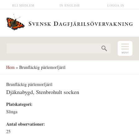
Hoppa till huvudinnehåll
BLI MEDLEM
IN ENGLISH
LOGGA IN
Sökformulär
Hem
» Brunfläckig pärlemorfjäril
Brunfläckig pärlemorfjäril
Djäknabygd, Stenbrohult socken
Platskategori:
Slinga
Antal observationer:
25