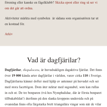
förening eller kanske en fågelklubb?
Skicka epost eller ring så ser vi
om det går att ordna.
Aktiviteter märkta med symbolen
är sådana som organisatören tar ut
en kostnad för.
Arkiv
Vad är dagfjärilar?
Dagfjärilar
,
rhopalocera
, är huvudsakligen dagaktiva fjärilar. Det finns
19 000
110
över
kända arter dagfjärilar i världen, varav cirka
i Sverige.
Dagfjärilarna känner dofter med hjälp av antenner på huvudet och ser
med stora facettögon. Dom äter nektar med sugsnabel, som kan rullas
in och ut. De tre benparen (två hos Nymphalidae, där är första benparet
tillbakabildat!) återfinns på den slanka kroppens undersida och på
ovansidan finns ofta färgstarka brett triangulära vingar som när de vilar