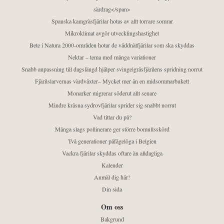
särdrag</span>
Spanska kamgräsfjärilar hotas av allt torrare somrar
Mikroklimat avgör utvecklingshastighet
Bete i Natura 2000-områden hotar de väddnätfjärilar som ska skyddas
Nektar – tema med många variationer
Snabb anpassning till dagslängd hjälper svingelgräsfjärilens spridning norrut
Fjärilslarvernas värdväxter– Mycket mer än en midsommarbukett
Monarker migrerar söderut allt senare
Mindre kräsna sydrovfjärilar sprider sig snabbt norrut
Vad tittar du på?
Många slags pollinerare ger större bomullsskörd
Två generationer påfågelöga i Belgien
Vackra fjärilar skyddas oftare än alldagliga
Kalender
Anmäl dig här!
Din sida
Om oss
Bakgrund