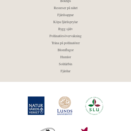
Boktips
Resurser på nätet
Fjärilsappar
Köpa fjärilsprylar
Bygg själv
Pollinatörsövervakning
Träna på pollinatörer
Blomflugor
Humlor
Solitärbin
Fjärilar