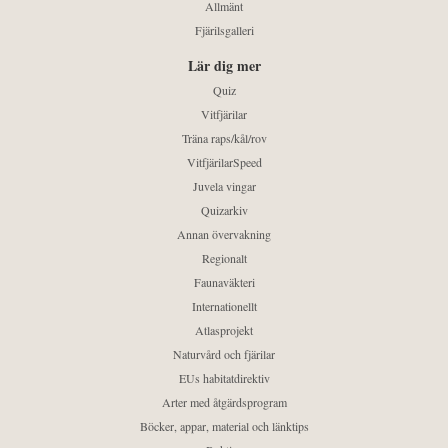
Allmänt
Fjärilsgalleri
Lär dig mer
Quiz
Vitfjärilar
Träna raps/kål/rov
VitfjärilarSpeed
Juvela vingar
Quizarkiv
Annan övervakning
Regionalt
Faunaväkteri
Internationellt
Atlasprojekt
Naturvård och fjärilar
EUs habitatdirektiv
Arter med åtgärdsprogram
Böcker, appar, material och länktips