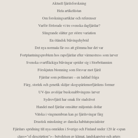
Aktuell fjärilsforskning
Hela artikellistan
Om forskningsartiklar och referenser
Varför förlorade vi tre svenska dagfjärilar?
Slingrande slåtter ger större variation
En öländsk blåvingehybrid
Det nya normala får oss att glömma hur det var
Fortplantningsproblem hos rapsfjärilar efter värmestress som larver
Svenska svartfläckiga blåvingar sprider sig i Storbritannien
Förskjuten blomning som försvar mot fjäril
Fjärilar som pollinerare – en laddad fråga
Färg, storlek och genetik skiljer skogspärlemorfjärilens former
UV-ljus avslöjar busksnabbvingens larver
Sydrovfjäril har smak för stadslivet
Handel med fjärilar omsätter miljontals dollar
Vätska i vingmembran kan ge fjärilsvingar färg
Drastisk minskning av danska habitatspecialister
Fjärilars spridning till nya områden i Sverige och Finland under 120 år <span
class="sf-description">– betydelsen av klimat, landskapstyp och arters