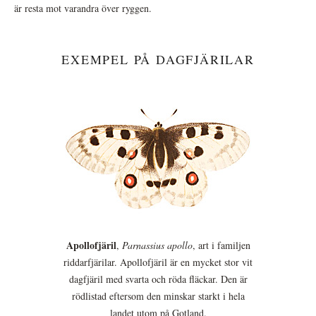
är resta mot varandra över ryggen.
EXEMPEL PÅ DAGFJÄRILAR
Apollofjäril
,
Parnassius apollo
, art i familjen
riddarfjärilar. Apollofjäril är en mycket stor vit
dagfjäril med svarta och röda fläckar. Den är
rödlistad eftersom den minskar starkt i hela
landet utom på Gotland.