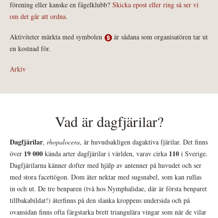
förening eller kanske en fågelklubb?
Skicka epost eller ring så ser vi
om det går att ordna.
Aktiviteter märkta med symbolen
är sådana som organisatören tar ut
en kostnad för.
Arkiv
Vad är dagfjärilar?
Dagfjärilar
,
rhopalocera
, är huvudsakligen dagaktiva fjärilar. Det finns
19 000
110
över
kända arter dagfjärilar i världen, varav cirka
i Sverige.
Dagfjärilarna känner dofter med hjälp av antenner på huvudet och ser
med stora facettögon. Dom äter nektar med sugsnabel, som kan rullas
in och ut. De tre benparen (två hos Nymphalidae, där är första benparet
tillbakabildat!) återfinns på den slanka kroppens undersida och på
ovansidan finns ofta färgstarka brett triangulära vingar som när de vilar