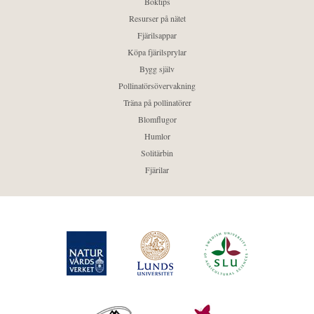
Boktips
Resurser på nätet
Fjärilsappar
Köpa fjärilsprylar
Bygg själv
Pollinatörsövervakning
Träna på pollinatörer
Blomflugor
Humlor
Solitärbin
Fjärilar