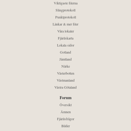
Viktigaste filerna
Slingprotokoll
Punktprotokoll
Länkar & mer filer
Våra lokaler
Fjärilskarta
Lokala sidor
Gotland
Jämtland
Närke
Västerbotten
Västmanland
Västra Götaland
Forum
Översikt
Ämnen
Fjärilsfrågor
Bilder