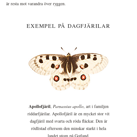
är resta mot varandra över ryggen.
EXEMPEL PÅ DAGFJÄRILAR
Apollofjäril
,
Parnassius apollo
, art i familjen
riddarfjärilar. Apollofjäril är en mycket stor vit
dagfjäril med svarta och röda fläckar. Den är
rödlistad eftersom den minskar starkt i hela
landet utom på Gotland.