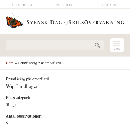
Hoppa till huvudinnehåll
BLI MEDLEM
IN ENGLISH
LOGGA IN
Sökformulär
Hem
» Brunfläckig pärlemorfjäril
Brunfläckig pärlemorfjäril
Wij, Lindhagen
Platskategori:
Slinga
Antal observationer:
5