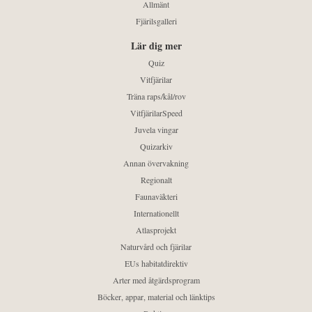
Allmänt
Fjärilsgalleri
Lär dig mer
Quiz
Vitfjärilar
Träna raps/kål/rov
VitfjärilarSpeed
Juvela vingar
Quizarkiv
Annan övervakning
Regionalt
Faunaväkteri
Internationellt
Atlasprojekt
Naturvård och fjärilar
EUs habitatdirektiv
Arter med åtgärdsprogram
Böcker, appar, material och länktips