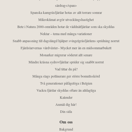
särdrag</span>
Spanska kamgräsfjärilar hotas av allt torrare somrar
Mikroklimat avgör utvecklingshastighet
Bete i Natura 2000-områden hotar de väddnätfjärilar som ska skyddas
Nektar – tema med många variationer
Snabb anpassning till dagslängd hjälper svingelgräsfjärilens spridning norrut
Fjärilslarvernas värdväxter– Mycket mer än en midsommarbukett
Monarker migrerar söderut allt senare
Mindre kräsna sydrovfjärilar sprider sig snabbt norrut
Vad tittar du på?
Många slags pollinerare ger större bomullsskörd
Två generationer påfågelöga i Belgien
Vackra fjärilar skyddas oftare än alldagliga
Kalender
Anmäl dig här!
Din sida
Om oss
Bakgrund