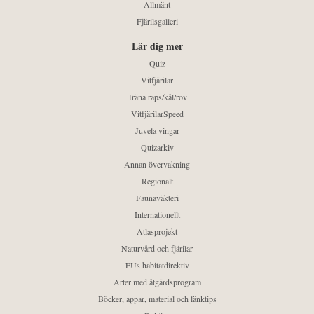
Allmänt
Fjärilsgalleri
Lär dig mer
Quiz
Vitfjärilar
Träna raps/kål/rov
VitfjärilarSpeed
Juvela vingar
Quizarkiv
Annan övervakning
Regionalt
Faunaväkteri
Internationellt
Atlasprojekt
Naturvård och fjärilar
EUs habitatdirektiv
Arter med åtgärdsprogram
Böcker, appar, material och länktips