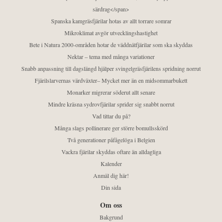
särdrag</span>
Spanska kamgräsfjärilar hotas av allt torrare somrar
Mikroklimat avgör utvecklingshastighet
Bete i Natura 2000-områden hotar de väddnätfjärilar som ska skyddas
Nektar – tema med många variationer
Snabb anpassning till dagslängd hjälper svingelgräsfjärilens spridning norrut
Fjärilslarvernas värdväxter– Mycket mer än en midsommarbukett
Monarker migrerar söderut allt senare
Mindre kräsna sydrovfjärilar sprider sig snabbt norrut
Vad tittar du på?
Många slags pollinerare ger större bomullsskörd
Två generationer påfågelöga i Belgien
Vackra fjärilar skyddas oftare än alldagliga
Kalender
Anmäl dig här!
Din sida
Om oss
Bakgrund