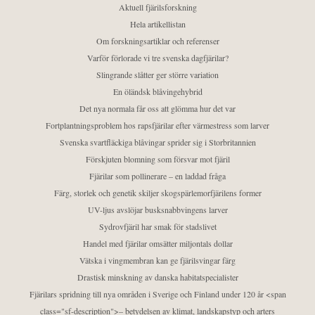
Aktuell fjärilsforskning
Hela artikellistan
Om forskningsartiklar och referenser
Varför förlorade vi tre svenska dagfjärilar?
Slingrande slåtter ger större variation
En öländsk blåvingehybrid
Det nya normala får oss att glömma hur det var
Fortplantningsproblem hos rapsfjärilar efter värmestress som larver
Svenska svartfläckiga blåvingar sprider sig i Storbritannien
Förskjuten blomning som försvar mot fjäril
Fjärilar som pollinerare – en laddad fråga
Färg, storlek och genetik skiljer skogspärlemorfjärilens former
UV-ljus avslöjar busksnabbvingens larver
Sydrovfjäril har smak för stadslivet
Handel med fjärilar omsätter miljontals dollar
Vätska i vingmembran kan ge fjärilsvingar färg
Drastisk minskning av danska habitatspecialister
Fjärilars spridning till nya områden i Sverige och Finland under 120 år <span
class="sf-description">– betydelsen av klimat, landskapstyp och arters