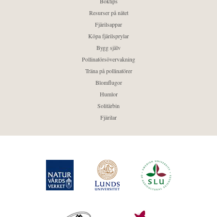
Boktips
Resurser på nätet
Fjärilsappar
Köpa fjärilsprylar
Bygg själv
Pollinatörsövervakning
Träna på pollinatörer
Blomflugor
Humlor
Solitärbin
Fjärilar