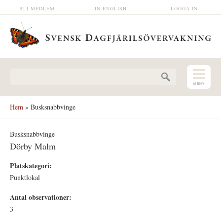
Hoppa till huvudinnehåll
BLI MEDLEM
IN ENGLISH
LOGGA IN
Sökformulär
Hem
» Busksnabbvinge
Busksnabbvinge
Dörby Malm
Platskategori:
Punktlokal
Antal observationer:
3