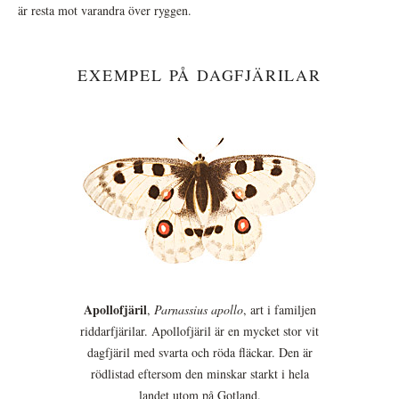
är resta mot varandra över ryggen.
EXEMPEL PÅ DAGFJÄRILAR
Apollofjäril
,
Parnassius apollo
, art i familjen
riddarfjärilar. Apollofjäril är en mycket stor vit
dagfjäril med svarta och röda fläckar. Den är
rödlistad eftersom den minskar starkt i hela
landet utom på Gotland.