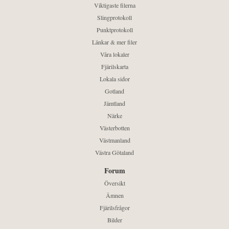
Viktigaste filerna
Slingprotokoll
Punktprotokoll
Länkar & mer filer
Våra lokaler
Fjärilskarta
Lokala sidor
Gotland
Jämtland
Närke
Västerbotten
Västmanland
Västra Götaland
Forum
Översikt
Ämnen
Fjärilsfrågor
Bilder