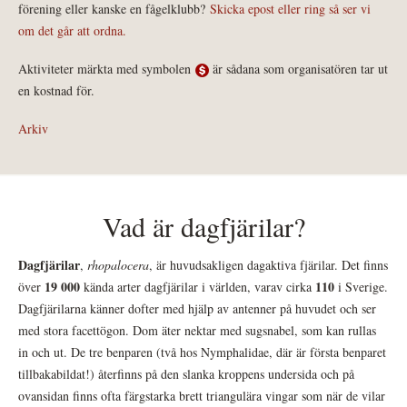
förening eller kanske en fågelklubb?
Skicka epost eller ring så ser vi
om det går att ordna.
Aktiviteter märkta med symbolen
är sådana som organisatören tar ut
en kostnad för.
Arkiv
Vad är dagfjärilar?
Dagfjärilar
,
rhopalocera
, är huvudsakligen dagaktiva fjärilar. Det finns
19 000
110
över
kända arter dagfjärilar i världen, varav cirka
i Sverige.
Dagfjärilarna känner dofter med hjälp av antenner på huvudet och ser
med stora facettögon. Dom äter nektar med sugsnabel, som kan rullas
in och ut. De tre benparen (två hos Nymphalidae, där är första benparet
tillbakabildat!) återfinns på den slanka kroppens undersida och på
ovansidan finns ofta färgstarka brett triangulära vingar som när de vilar