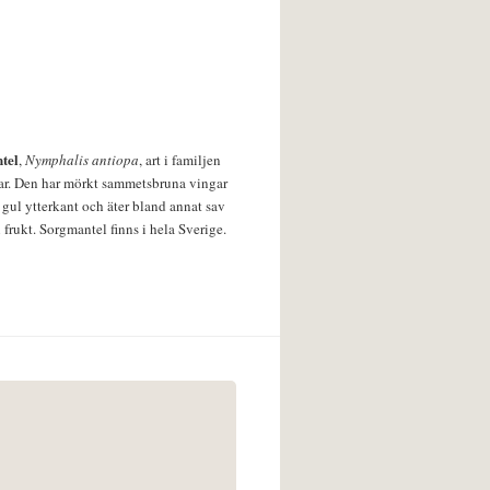
tel
,
Nymphalis antiopa
, art i familjen
lar. Den har mörkt sammetsbruna vingar
 gul ytterkant och äter bland annat sav
 frukt. Sorgmantel finns i hela Sverige.