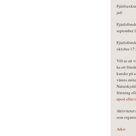
Fjärilsexku
juli
Fjärilsföred
september 
Fjärilsföred
oktober 17
Vill ni att 
ha ett föred
kanske på a
vårens möte
Naturskydds
förening el
epost eller 
Aktivitete
som organisa
Arkiv