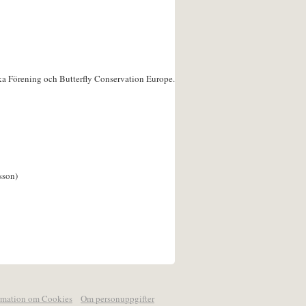
ka Förening och Butterfly Conservation Europe.
sson)
rmation om Cookies
Om personuppgifter