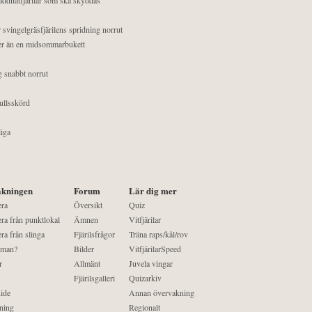
 svingelgräsfjärilens spridning norrut
mer än en midsommarbukett
g snabbt norrut
ullsskörd
liga
kningen
Forum
Lär dig mer
era
Översikt
Quiz
ra från punktlokal
Ämnen
Vitfjärilar
ra från slinga
Fjärilsfrågor
Träna raps/kål/rov
 man?
Bilder
VitfjärilarSpeed
r
Allmänt
Juvela vingar
Fjärilsgalleri
Quizarkiv
ide
Annan övervakning
ning
Regionalt