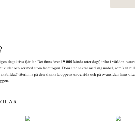
?
19 000
igen dagaktiva fjärilar. Det finns över
kända arter dagfjärilar i världen, vara
huvudet och ser med stora facettögon. Dom äter nektar med sugsnabel, som kan rulla
bakabildat!) återfinns på den slanka kroppens undersida och på ovansidan finns ofta 
yggen.
RILAR