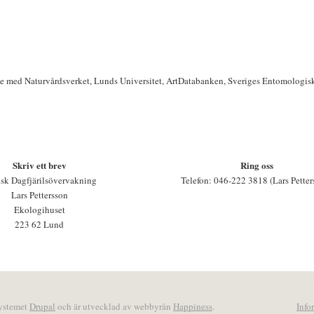
te med Naturvårdsverket, Lunds Universitet, ArtDatabanken, Sveriges Entomologis
Skriv ett brev
Ring oss
sk Dagfjärilsövervakning
Telefon: 046-222 3818 (Lars Petter
Lars Pettersson
Ekologihuset
223 62 Lund
systemet
Drupal
och är utvecklad av webbyrån
Happiness
.
Info