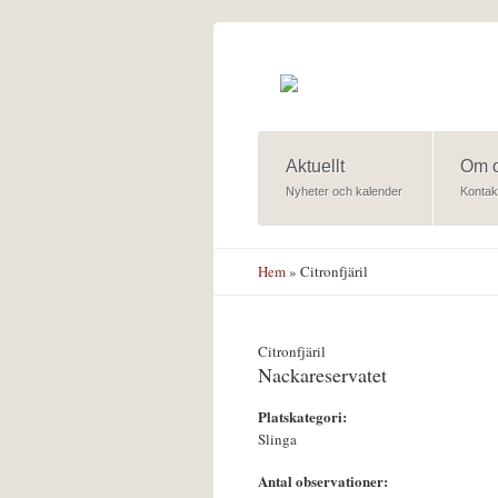
Hoppa till huvudinnehåll
Aktuellt
Om 
Nyheter och kalender
Kontak
Hem
» Citronfjäril
Citronfjäril
Nackareservatet
Platskategori:
Slinga
Antal observationer: