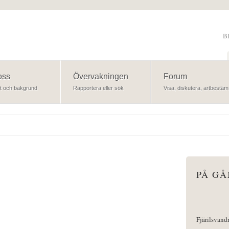
B
Sök
oss
Övervakningen
Forum
t och bakgrund
Rapportera eller sök
Visa, diskutera, artbestäm
PÅ G
Fjärilsvand