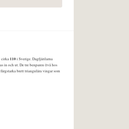
110
v cirka
i Sverige. Dagfjärilarna
s in och ut. De tre benparen (två hos
färgstarka brett triangulära vingar som