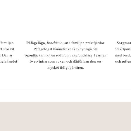
Påfågelöga
Sorgman
 i familjen
,
Inachis io
, art i familjen praktfjärilar.
t stor vit
Påfågelögat kännetecknas av tydliga blå
praktfjäri
r. Den är
ögonfläckar mot en rödbrun bakgrundsfärg. Fjärilen
med bred,
 hela landet
övervintrar som vuxen och därför kan den ses
och rutten
mycket tidigt på våren.