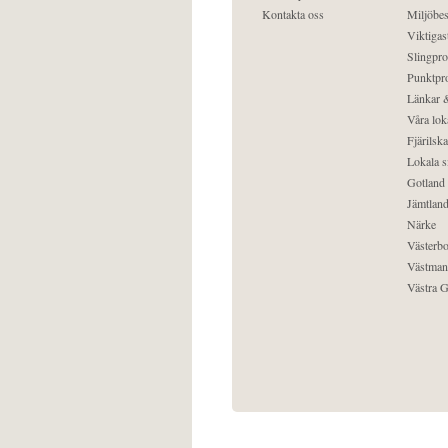
Kontakta oss
Miljöbes
Viktigast
Slingpro
Punktpro
Länkar &
Våra lok
Fjärilska
Lokala s
Gotland
Jämtlan
Närke
Västerbo
Västman
Västra G