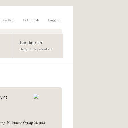
li medlem
In English
Logga in
formulär
Lär dig mer
Dagfjärilar & pollinatörer
ÅNG
ring, Kulturens Östarp 28 juni