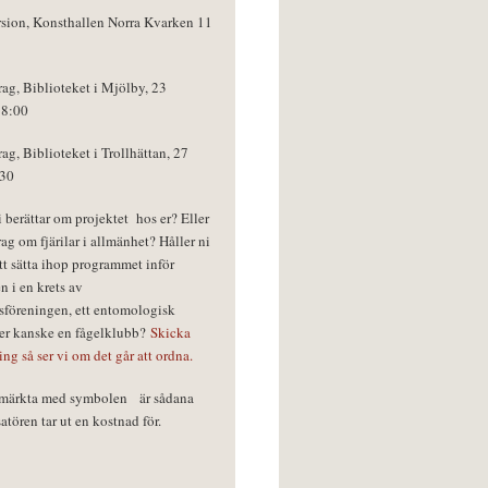
rsion, Konsthallen Norra Kvarken 11
rag, Biblioteket i Mjölby, 23
18:00
rag, Biblioteket i Trollhättan, 27
:30
vi berättar om projektet hos er? Eller
rag om fjärilar i allmänhet? Håller ni
tt sätta ihop programmet inför
n i en krets av
föreningen, ett entomologisk
ler kanske en fågelklubb?
Skicka
ring så ser vi om det går att ordna.
r märkta med symbolen
är sådana
tören tar ut en kostnad för.