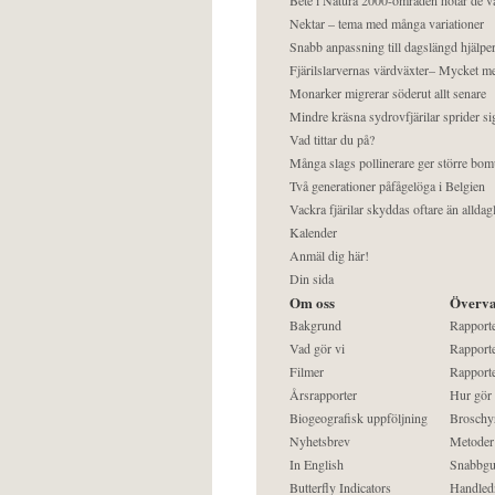
Nektar – tema med många variationer
Snabb anpassning till dagslängd hjälper
Fjärilslarvernas värdväxter– Mycket 
Monarker migrerar söderut allt senare
Mindre kräsna sydrovfjärilar sprider si
Vad tittar du på?
Många slags pollinerare ger större bom
Två generationer påfågelöga i Belgien
Vackra fjärilar skyddas oftare än alldag
Kalender
Anmäl dig här!
Din sida
Om oss
Överva
Bakgrund
Rapport
Vad gör vi
Rapporte
Filmer
Rapporte
Årsrapporter
Hur gör
Biogeografisk uppföljning
Broschy
Nyhetsbrev
Metoder
In English
Snabbgu
Butterfly Indicators
Handled