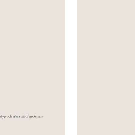
pstyp och arters särdrag</span>