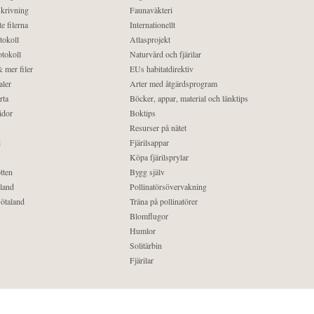
krivning
Faunaväkteri
e filerna
Internationellt
tokoll
Atlasprojekt
tokoll
Naturvård och fjärilar
 mer filer
EUs habitatdirektiv
aler
Arter med åtgärdsprogram
rta
Böcker, appar, material och länktips
idor
Boktips
Resurser på nätet
d
Fjärilsappar
Köpa fjärilsprylar
tten
Bygg själv
land
Pollinatörsövervakning
ötaland
Träna på pollinatörer
Blomflugor
Humlor
Solitärbin
Fjärilar