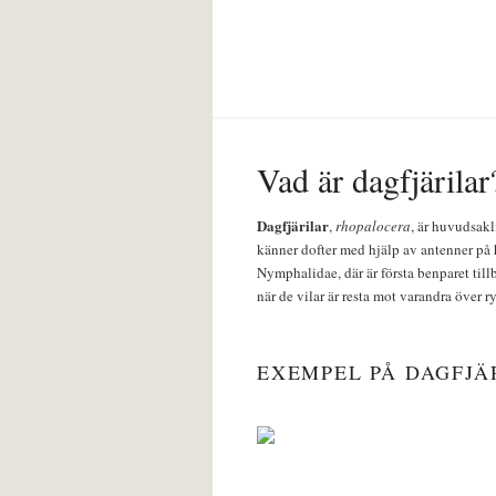
Vad är dagfjärilar
Dagfjärilar
,
rhopalocera
, är huvudsakl
känner dofter med hjälp av antenner på 
Nymphalidae, där är första benparet till
när de vilar är resta mot varandra över r
EXEMPEL PÅ DAGFJÄ