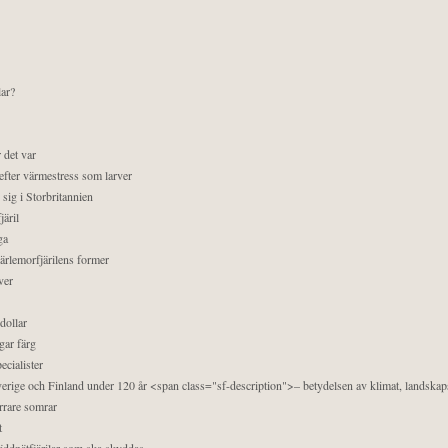
lar?
 det var
efter värmestress som larver
sig i Storbritannien
äril
ga
pärlemorfjärilens former
ver
dollar
gar färg
ecialister
 Sverige och Finland under 120 år <span class="sf-description">– betydelsen av klimat, landska
orrare somrar
t
äddnätfjärilar som ska skyddas