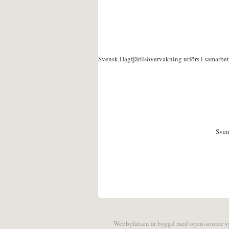
Svensk Dagfjärilsövervakning utförs i samarbe
Sven
Webbplatsen är byggd med open-source 