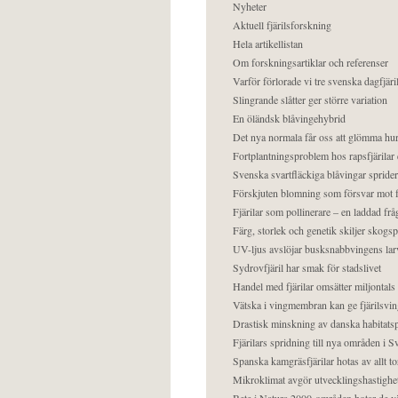
Nyheter
Aktuell fjärilsforskning
Hela artikellistan
Om forskningsartiklar och referenser
Varför förlorade vi tre svenska dagfjäri
Slingrande slåtter ger större variation
En öländsk blåvingehybrid
Det nya normala får oss att glömma hur
Fortplantningsproblem hos rapsfjärilar 
Svenska svartfläckiga blåvingar sprider 
Förskjuten blomning som försvar mot fj
Fjärilar som pollinerare – en laddad frå
Färg, storlek och genetik skiljer skogs
UV-ljus avslöjar busksnabbvingens lar
Sydrovfjäril har smak för stadslivet
Handel med fjärilar omsätter miljontals 
Vätska i vingmembran kan ge fjärilsvin
Drastisk minskning av danska habitatsp
Fjärilars spridning till nya områden i
Spanska kamgräsfjärilar hotas av allt t
Mikroklimat avgör utvecklingshastighe
Bete i Natura 2000-områden hotar de v