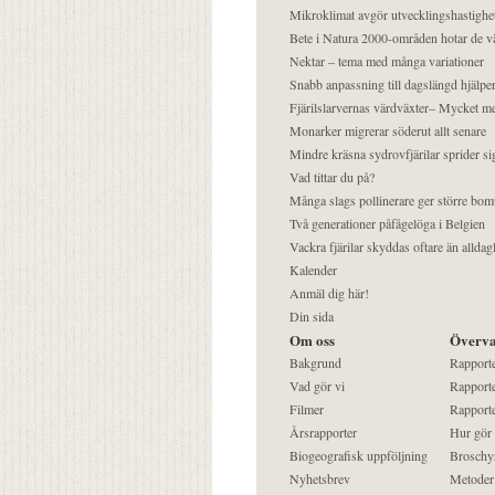
Mikroklimat avgör utvecklingshastighe
Bete i Natura 2000-områden hotar de v
Nektar – tema med många variationer
Snabb anpassning till dagslängd hjälper
Fjärilslarvernas värdväxter– Mycket 
Monarker migrerar söderut allt senare
Mindre kräsna sydrovfjärilar sprider si
Vad tittar du på?
Många slags pollinerare ger större bom
Två generationer påfågelöga i Belgien
Vackra fjärilar skyddas oftare än alldag
Kalender
Anmäl dig här!
Din sida
Om oss
Överva
Bakgrund
Rapport
Vad gör vi
Rapporte
Filmer
Rapporte
Årsrapporter
Hur gör
Biogeografisk uppföljning
Broschy
Nyhetsbrev
Metoder