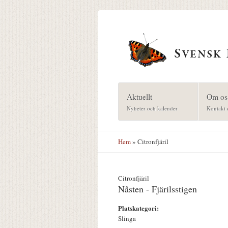
Hoppa till huvudinnehåll
Aktuellt
Om os
Nyheter och kalender
Kontakt 
Hem
» Citronfjäril
Citronfjäril
Nåsten - Fjärilsstigen
Platskategori:
Slinga