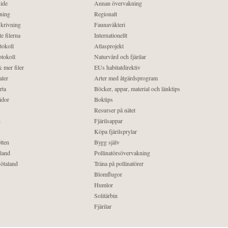
ide
Annan övervakning
ning
Regionalt
krivning
Faunaväkteri
e filerna
Internationellt
tokoll
Atlasprojekt
tokoll
Naturvård och fjärilar
 mer filer
EUs habitatdirektiv
aler
Arter med åtgärdsprogram
rta
Böcker, appar, material och länktips
idor
Boktips
Resurser på nätet
d
Fjärilsappar
Köpa fjärilsprylar
tten
Bygg själv
land
Pollinatörsövervakning
ötaland
Träna på pollinatörer
Blomflugor
Humlor
Solitärbin
Fjärilar