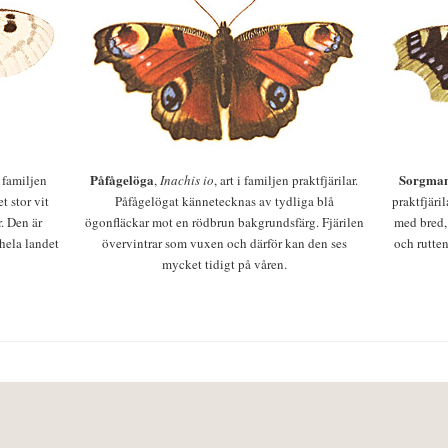
Påfågelöga
Sorgman
 i familjen
,
Inachis io
, art i familjen praktfjärilar.
t stor vit
Påfågelögat kännetecknas av tydliga blå
praktfjäri
r. Den är
ögonfläckar mot en rödbrun bakgrundsfärg. Fjärilen
med bred,
 hela landet
övervintrar som vuxen och därför kan den ses
och rutten
mycket tidigt på våren.