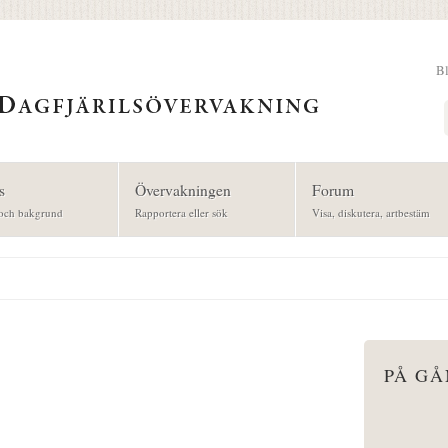
B
Sök
s
Övervakningen
Forum
och bakgrund
Rapportera eller sök
Visa, diskutera, artbestäm
PÅ G