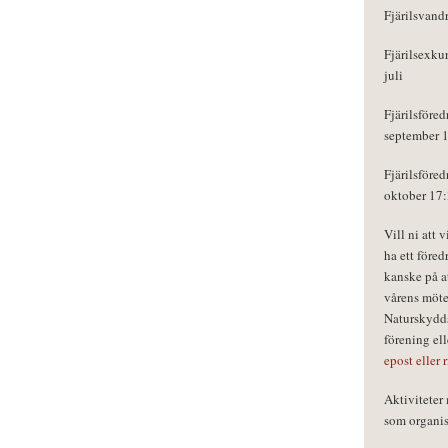
Fjärilsvand
Fjärilsexku
juli
Fjärilsföred
september 
Fjärilsföred
oktober 17
Vill ni att 
ha ett föred
kanske på a
vårens möte
Naturskydds
förening el
epost eller 
Aktivitete
som organisa