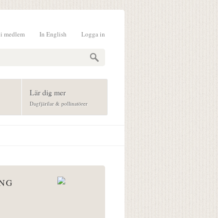
li medlem
In English
Logga in
formulär
Lär dig mer
Dagfjärilar & pollinatörer
ÅNG