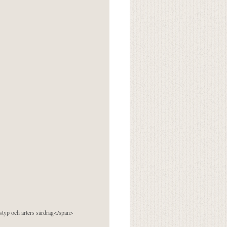
pstyp och arters särdrag</span>