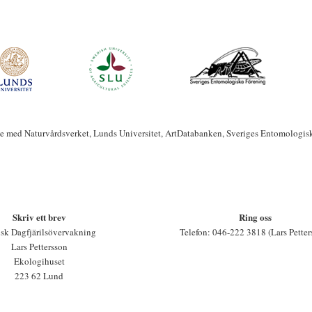
te med Naturvårdsverket, Lunds Universitet, ArtDatabanken, Sveriges Entomologis
Skriv ett brev
Ring oss
sk Dagfjärilsövervakning
Telefon: 046-222 3818 (Lars Petter
Lars Pettersson
Ekologihuset
223 62 Lund