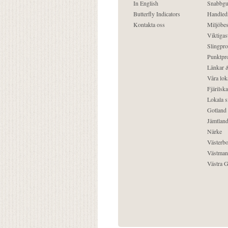
In English
Snabbgu
Butterfly Indicators
Handled
Kontakta oss
Miljöbes
Viktigast
Slingpro
Punktpro
Länkar &
Våra lok
Fjärilska
Lokala s
Gotland
Jämtlan
Närke
Västerbo
Västman
Västra G