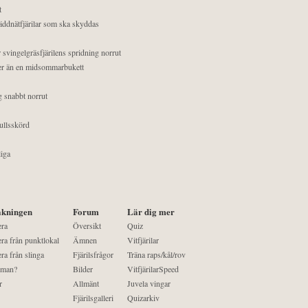
t
äddnätfjärilar som ska skyddas
 svingelgräsfjärilens spridning norrut
mer än en midsommarbukett
g snabbt norrut
ullsskörd
liga
kningen
Forum
Lär dig mer
era
Översikt
Quiz
ra från punktlokal
Ämnen
Vitfjärilar
ra från slinga
Fjärilsfrågor
Träna raps/kål/rov
 man?
Bilder
VitfjärilarSpeed
r
Allmänt
Juvela vingar
Fjärilsgalleri
Quizarkiv