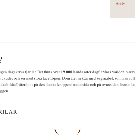
Arkiv
?
19 000
igen dagaktiva fjärilar. Det finns över
kända arter dagfjärilar i världen, vara
huvudet och ser med stora facettögon. Dom äter nektar med sugsnabel, som kan rulla
bakabildat!) återfinns på den slanka kroppens undersida och på ovansidan finns ofta 
yggen.
RILAR