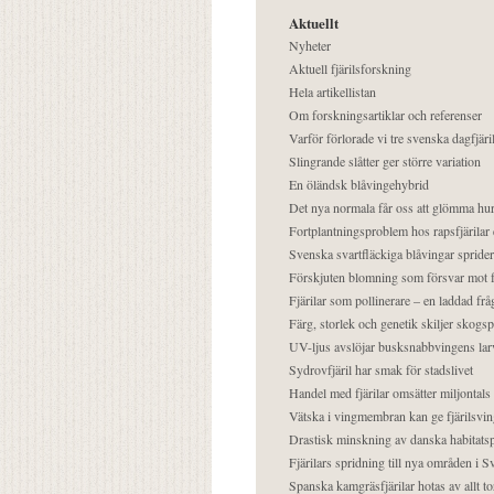
Aktuellt
Nyheter
Aktuell fjärilsforskning
Hela artikellistan
Om forskningsartiklar och referenser
Varför förlorade vi tre svenska dagfjäri
Slingrande slåtter ger större variation
En öländsk blåvingehybrid
Det nya normala får oss att glömma hur
Fortplantningsproblem hos rapsfjärilar 
Svenska svartfläckiga blåvingar sprider 
Förskjuten blomning som försvar mot fj
Fjärilar som pollinerare – en laddad frå
Färg, storlek och genetik skiljer skogs
UV-ljus avslöjar busksnabbvingens lar
Sydrovfjäril har smak för stadslivet
Handel med fjärilar omsätter miljontals 
Vätska i vingmembran kan ge fjärilsvin
Drastisk minskning av danska habitatsp
Fjärilars spridning till nya områden i
Spanska kamgräsfjärilar hotas av allt t