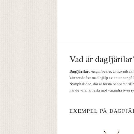
Vad är dagfjärilar
Dagfjärilar
,
rhopalocera
, är huvudsakl
känner dofter med hjälp av antenner på 
Nymphalidae, där är första benparet till
när de vilar är resta mot varandra över r
EXEMPEL PÅ DAGFJÄ