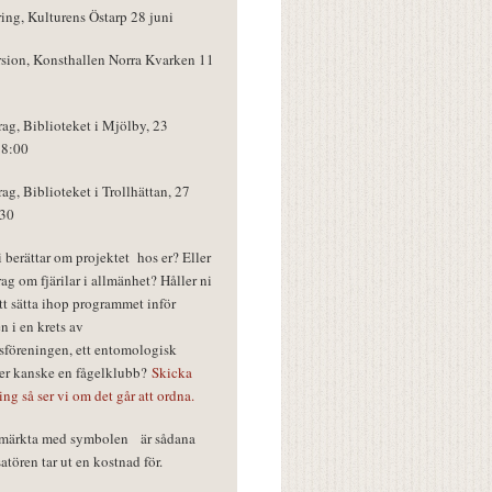
ring, Kulturens Östarp 28 juni
rsion, Konsthallen Norra Kvarken 11
rag, Biblioteket i Mjölby, 23
18:00
rag, Biblioteket i Trollhättan, 27
:30
vi berättar om projektet hos er? Eller
rag om fjärilar i allmänhet? Håller ni
tt sätta ihop programmet inför
n i en krets av
föreningen, ett entomologisk
ler kanske en fågelklubb?
Skicka
ring så ser vi om det går att ordna.
r märkta med symbolen
är sådana
tören tar ut en kostnad för.