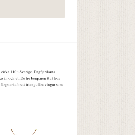
110
v cirka
i Sverige. Dagfjärilarna
s in och ut. De tre benparen (två hos
färgstarka brett triangulära vingar som