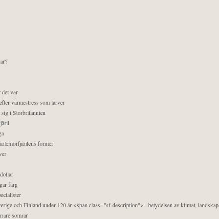
lar?
 det var
efter värmestress som larver
sig i Storbritannien
äril
ga
pärlemorfjärilens former
ver
dollar
gar färg
ecialister
 Sverige och Finland under 120 år <span class="sf-description">– betydelsen av klimat, landska
orrare somrar