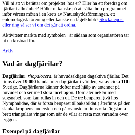
Vill ni att vi berättar om projektet hos er? Eller ha ett föredrag om
fjärilar i allmänhet? Håller ni kanske på att sätta ihop programmet
inför vårens möten i en krets av Naturskyddsföreningen, ett
entomologisk förening eller kanske en fågelklubb?
Skicka epost
eller ring så ser vi om det går att ordna.
Aktiviteter märkta med symbolen
är sådana som organisatören tar
ut en kostnad för.
Arkiv
Vad är dagfjärilar?
Dagfjärilar
,
rhopalocera
, är huvudsakligen dagaktiva fjärilar. Det
finns över
19 000
kända arter dagfjärilar i världen, varav cirka
110
i
Sverige. Dagfjärilarna känner dofter med hjälp av antenner på
huvudet och ser med stora facettögon. Dom äter nektar med
sugsnabel, som kan rullas in och ut. De tre benparen (två hos
Nymphalidae, där är första benparet tillbakabildat!) återfinns på den
slanka kroppens undersida och på ovansidan finns ofta färgstarka
brett triangulära vingar som när de vilar är resta mot varandra över
ryggen.
Exempel på dagfjärilar