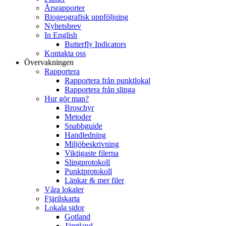
Årsrapporter
Biogeografisk uppföljning
Nyhetsbrev
In English
Butterfly Indicators
Kontakta oss
Övervakningen
Rapportera
Rapportera från punktlokal
Rapportera från slinga
Hur gör man?
Broschyr
Metoder
Snabbguide
Handledning
Miljöbeskrivning
Viktigaste filerna
Slingprotokoll
Punktprotokoll
Länkar & mer filer
Våra lokaler
Fjärilskarta
Lokala sidor
Gotland
Jämtland