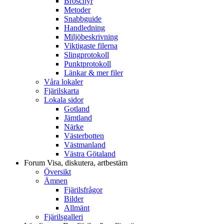
Broschyr
Metoder
Snabbguide
Handledning
Miljöbeskrivning
Viktigaste filerna
Slingprotokoll
Punktprotokoll
Länkar & mer filer
Våra lokaler
Fjärilskarta
Lokala sidor
Gotland
Jämtland
Närke
Västerbotten
Västmanland
Västra Götaland
Forum
Visa, diskutera, artbestäm
Översikt
Ämnen
Fjärilsfrågor
Bilder
Allmänt
Fjärilsgalleri