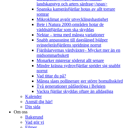
landskapstyp och arters särdrag</span>
Spanska kamgräsfjärilar hotas av allt torrare
somrar
Mikroklimat avgör utvecklingshastighet
Bete i Natura 2000-områden hotar de
väddnätfjärilar som ska skyddas
Nektar – tema med många variationer
Snabb anpassning till dagslängd hjälper
svingelgräsfjärilens spridning norrut
Fjärilslarvernas värdväxter– Mycket mer än en
midsommarbukett
Monarker migrerar söderut allt senare
Mindre kräsna sydrovfjärilar sprider sig snabbt
norrut
Vad tittar du på?
Många slags pollinerare ger större bomullsskörd
Två generationer påfågelöga i Belgien
Vackra fjärilar skyddas oftare än alldagliga
Kalender
Anmäl dig här!
Din sida
Om oss
Bakgrund
Vad gör vi
Filmer