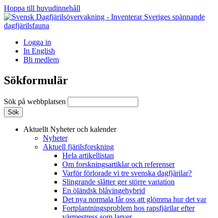
Hoppa till huvudinnehåll
Logga in
In English
Bli medlem
Sökformulär
Sök på webbplatsen
Aktuellt
Nyheter och kalender
Nyheter
Aktuell fjärilsforskning
Hela artikellistan
Om forskningsartiklar och referenser
Varför förlorade vi tre svenska dagfjärilar?
Slingrande slåtter ger större variation
En öländsk blåvingehybrid
Det nya normala får oss att glömma hur det var
Fortplantningsproblem hos rapsfjärilar efter
värmestress som larver