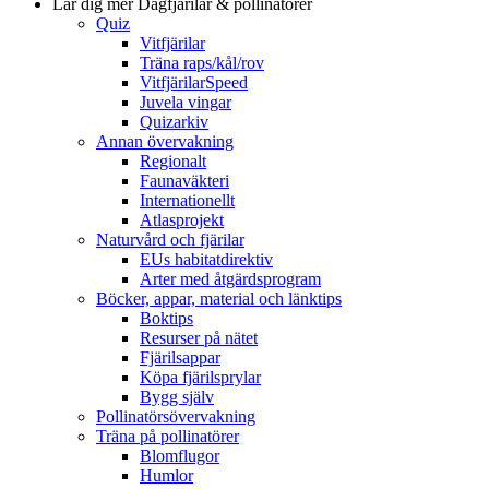
Lär dig mer
Dagfjärilar & pollinatörer
Quiz
Vitfjärilar
Träna raps/kål/rov
VitfjärilarSpeed
Juvela vingar
Quizarkiv
Annan övervakning
Regionalt
Faunaväkteri
Internationellt
Atlasprojekt
Naturvård och fjärilar
EUs habitatdirektiv
Arter med åtgärdsprogram
Böcker, appar, material och länktips
Boktips
Resurser på nätet
Fjärilsappar
Köpa fjärilsprylar
Bygg själv
Pollinatörsövervakning
Träna på pollinatörer
Blomflugor
Humlor