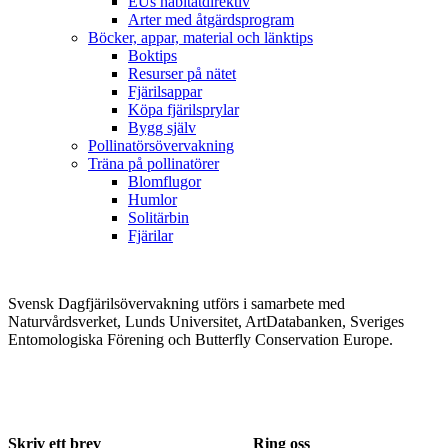
EUs habitatdirektiv
Arter med åtgärdsprogram
Böcker, appar, material och länktips
Boktips
Resurser på nätet
Fjärilsappar
Köpa fjärilsprylar
Bygg själv
Pollinatörsövervakning
Träna på pollinatörer
Blomflugor
Humlor
Solitärbin
Fjärilar
Svensk Dagfjärilsövervakning utförs i samarbete med
Naturvårdsverket, Lunds Universitet, ArtDatabanken, Sveriges
Entomologiska Förening och Butterfly Conservation Europe.
Skriv ett brev
Ring oss