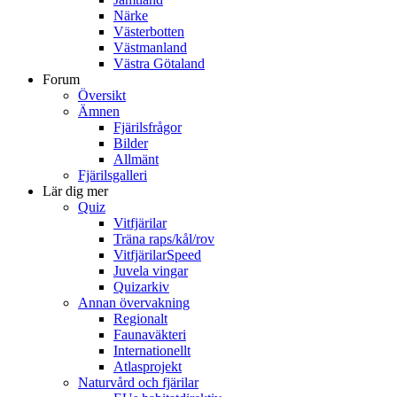
Närke
Västerbotten
Västmanland
Västra Götaland
Forum
Översikt
Ämnen
Fjärilsfrågor
Bilder
Allmänt
Fjärilsgalleri
Lär dig mer
Quiz
Vitfjärilar
Träna raps/kål/rov
VitfjärilarSpeed
Juvela vingar
Quizarkiv
Annan övervakning
Regionalt
Faunaväkteri
Internationellt
Atlasprojekt
Naturvård och fjärilar