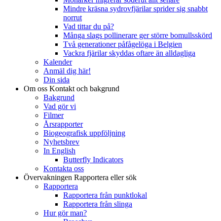
Mindre kräsna sydrovfjärilar sprider sig snabbt
norrut
Vad tittar du på?
Många slags pollinerare ger större bomullsskörd
Två generationer påfågelöga i Belgien
Vackra fjärilar skyddas oftare än alldagliga
Kalender
Anmäl dig här!
Din sida
Om oss
Kontakt och bakgrund
Bakgrund
Vad gör vi
Filmer
Årsrapporter
Biogeografisk uppföljning
Nyhetsbrev
In English
Butterfly Indicators
Kontakta oss
Övervakningen
Rapportera eller sök
Rapportera
Rapportera från punktlokal
Rapportera från slinga
Hur gör man?