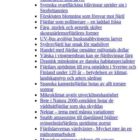
Svenska svartfläckiga blåvingar sprider sig i
Storbritannien
Förskjuten blomning som försvar mot fjäril
Fjärilar som pollinerare – en laddad fråga
Färg, storlek och genetik skiljer
skogspärlemorfjärilens former
UV-ljus avslöjar busksnabbvingens larver
Sydrovfjäril har smak för stadslivet
Handel med fjärilar omsätter miljontals dollar
Vätska i vingmembran kan ge fjärilsvingar färg
Drastisk minskning av danska habitatspecialister
Fjärilars spridning till nya områden i Sverige och
Finland under 120 år
– betydelsen av klimat,
landskapstyp och arters särdrag
Spanska kamgräsfjärilar hotas av allt torrare
somrar
Mikroklimat avgör utvecklingshastighet
Bete i Natura 2000-områden hotar de
väddnätfjärilar som ska skyddas
Nektar – tema med många variationer
Snabb anpassning till dagslängd hjälper
svingelgräsfjärilens spridning norrut
Fjärilslarvernas värdväxter– Mycket mer än en
midsommarbukett
Monarker migrerar söderut allt senare