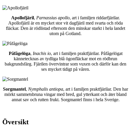
Apollofjäril
,
Parnassius apollo
, art i familjen riddarfjärilar.
Apollofjäril är en mycket stor vit dagfjäril med svarta och röda
fläckar. Den är rödlistad eftersom den minskar starkt i hela landet
utom på Gotland.
Påfågelöga
,
Inachis io
, art i familjen praktfjärilar. Påfågelögat
kännetecknas av tydliga blå ögonfläckar mot en rödbrun
bakgrundsfärg. Fjärilen övervintrar som vuxen och därför kan den
ses mycket tidigt på våren.
Sorgmantel
,
Nymphalis antiopa
, art i familjen praktfjärilar. Den har
mörkt sammetsbruna vingar med bred, gul ytterkant och äter bland
annat sav och rutten frukt. Sorgmantel finns i hela Sverige.
Översikt