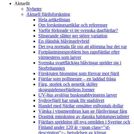
Aktuellt
Nyheter
Aktuell fjärilsforskning
Hela artikellistan
Om forskningsartiklar och referenser
Varför förlorade vi tre svenska dagfjärilar?
Slingrande slåtter ger större variation
En öländsk blåvingehybrid
Det nya normala får oss att glömma hur det var
Fortplantningsproblem hos rapsfjärilar efter
värmestress som larver
Svenska svartfläckiga blåvingar sprider sig i
Storbritannien
Förskjuten blomning som försvar mot fjäril
Fjärilar som pollinerare – en laddad fråga
Färg, storlek och genetik skiljer
skogspärlemorfjärilens former
UV-ljus avslöjar busksnabbvingens larver
Sydrovfjäril har smak för stadslivet
Handel med fjärilar omsätter miljontals dollar
Vätska i vingmembran kan ge fjärilsvingar färg
Drastisk minskning av danska habitatspecialister
Fjärilars spridning till nya områden i Sverige och
Finland under 120 år <span class="sf-
description">– betydelsen av klimat,