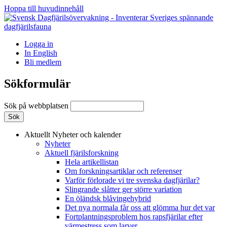
Hoppa till huvudinnehåll
Logga in
In English
Bli medlem
Sökformulär
Sök på webbplatsen
Aktuellt
Nyheter och kalender
Nyheter
Aktuell fjärilsforskning
Hela artikellistan
Om forskningsartiklar och referenser
Varför förlorade vi tre svenska dagfjärilar?
Slingrande slåtter ger större variation
En öländsk blåvingehybrid
Det nya normala får oss att glömma hur det var
Fortplantningsproblem hos rapsfjärilar efter
värmestress som larver