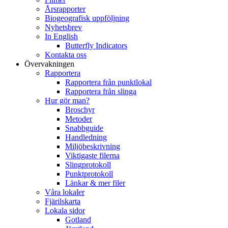
Årsrapporter
Biogeografisk uppföljning
Nyhetsbrev
In English
Butterfly Indicators
Kontakta oss
Övervakningen
Rapportera
Rapportera från punktlokal
Rapportera från slinga
Hur gör man?
Broschyr
Metoder
Snabbguide
Handledning
Miljöbeskrivning
Viktigaste filerna
Slingprotokoll
Punktprotokoll
Länkar & mer filer
Våra lokaler
Fjärilskarta
Lokala sidor
Gotland