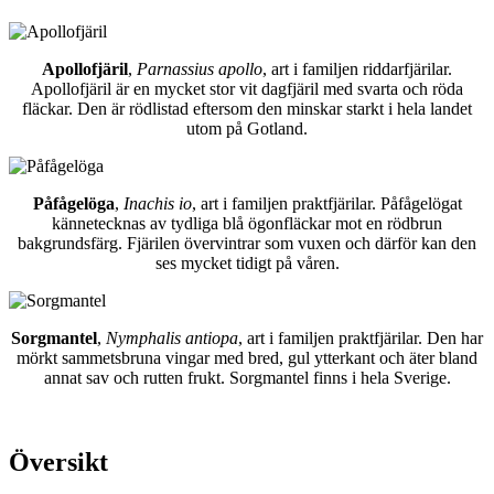
Apollofjäril
,
Parnassius apollo
, art i familjen riddarfjärilar.
Apollofjäril är en mycket stor vit dagfjäril med svarta och röda
fläckar. Den är rödlistad eftersom den minskar starkt i hela landet
utom på Gotland.
Påfågelöga
,
Inachis io
, art i familjen praktfjärilar. Påfågelögat
kännetecknas av tydliga blå ögonfläckar mot en rödbrun
bakgrundsfärg. Fjärilen övervintrar som vuxen och därför kan den
ses mycket tidigt på våren.
Sorgmantel
,
Nymphalis antiopa
, art i familjen praktfjärilar. Den har
mörkt sammetsbruna vingar med bred, gul ytterkant och äter bland
annat sav och rutten frukt. Sorgmantel finns i hela Sverige.
Översikt