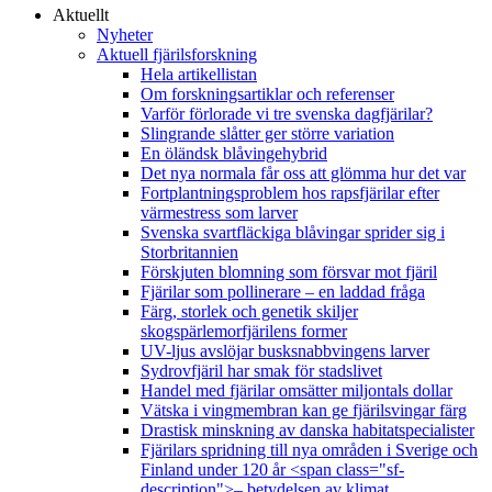
Aktuellt
Nyheter
Aktuell fjärilsforskning
Hela artikellistan
Om forskningsartiklar och referenser
Varför förlorade vi tre svenska dagfjärilar?
Slingrande slåtter ger större variation
En öländsk blåvingehybrid
Det nya normala får oss att glömma hur det var
Fortplantningsproblem hos rapsfjärilar efter
värmestress som larver
Svenska svartfläckiga blåvingar sprider sig i
Storbritannien
Förskjuten blomning som försvar mot fjäril
Fjärilar som pollinerare – en laddad fråga
Färg, storlek och genetik skiljer
skogspärlemorfjärilens former
UV-ljus avslöjar busksnabbvingens larver
Sydrovfjäril har smak för stadslivet
Handel med fjärilar omsätter miljontals dollar
Vätska i vingmembran kan ge fjärilsvingar färg
Drastisk minskning av danska habitatspecialister
Fjärilars spridning till nya områden i Sverige och
Finland under 120 år <span class="sf-
description">– betydelsen av klimat,