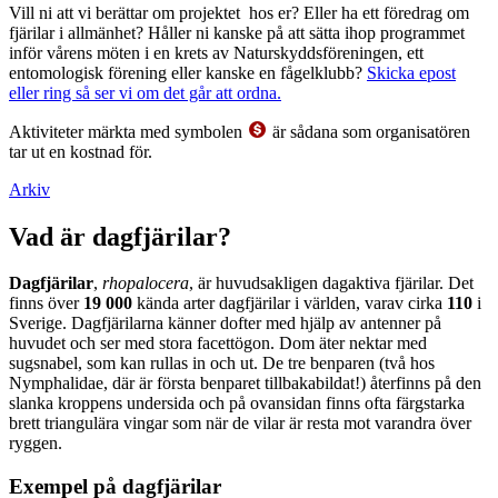
Vill ni att vi berättar om projektet hos er? Eller ha ett föredrag om
fjärilar i allmänhet? Håller ni kanske på att sätta ihop programmet
inför vårens möten i en krets av Naturskyddsföreningen, ett
entomologisk förening eller kanske en fågelklubb?
Skicka epost
eller ring så ser vi om det går att ordna.
Aktiviteter märkta med symbolen
är sådana som organisatören
tar ut en kostnad för.
Arkiv
Vad är dagfjärilar?
Dagfjärilar
,
rhopalocera
, är huvudsakligen dagaktiva fjärilar. Det
finns över
19 000
kända arter dagfjärilar i världen, varav cirka
110
i
Sverige. Dagfjärilarna känner dofter med hjälp av antenner på
huvudet och ser med stora facettögon. Dom äter nektar med
sugsnabel, som kan rullas in och ut. De tre benparen (två hos
Nymphalidae, där är första benparet tillbakabildat!) återfinns på den
slanka kroppens undersida och på ovansidan finns ofta färgstarka
brett triangulära vingar som när de vilar är resta mot varandra över
ryggen.
Exempel på dagfjärilar