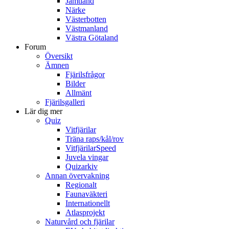
Jämtland
Närke
Västerbotten
Västmanland
Västra Götaland
Forum
Översikt
Ämnen
Fjärilsfrågor
Bilder
Allmänt
Fjärilsgalleri
Lär dig mer
Quiz
Vitfjärilar
Träna raps/kål/rov
VitfjärilarSpeed
Juvela vingar
Quizarkiv
Annan övervakning
Regionalt
Faunaväkteri
Internationellt
Atlasprojekt
Naturvård och fjärilar