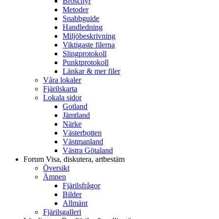
Broschyr
Metoder
Snabbguide
Handledning
Miljöbeskrivning
Viktigaste filerna
Slingprotokoll
Punktprotokoll
Länkar & mer filer
Våra lokaler
Fjärilskarta
Lokala sidor
Gotland
Jämtland
Närke
Västerbotten
Västmanland
Västra Götaland
Forum
Visa, diskutera, artbestäm
Översikt
Ämnen
Fjärilsfrågor
Bilder
Allmänt
Fjärilsgalleri