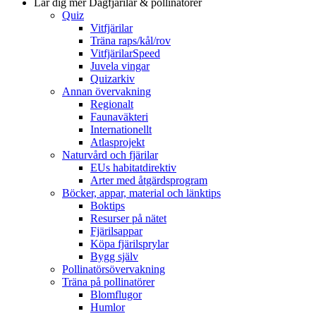
Lär dig mer
Dagfjärilar & pollinatörer
Quiz
Vitfjärilar
Träna raps/kål/rov
VitfjärilarSpeed
Juvela vingar
Quizarkiv
Annan övervakning
Regionalt
Faunaväkteri
Internationellt
Atlasprojekt
Naturvård och fjärilar
EUs habitatdirektiv
Arter med åtgärdsprogram
Böcker, appar, material och länktips
Boktips
Resurser på nätet
Fjärilsappar
Köpa fjärilsprylar
Bygg själv
Pollinatörsövervakning
Träna på pollinatörer
Blomflugor
Humlor