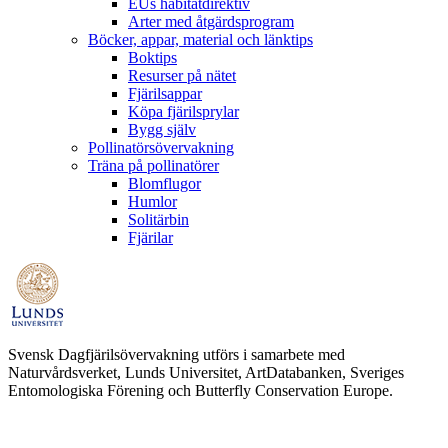
EUs habitatdirektiv
Arter med åtgärdsprogram
Böcker, appar, material och länktips
Boktips
Resurser på nätet
Fjärilsappar
Köpa fjärilsprylar
Bygg själv
Pollinatörsövervakning
Träna på pollinatörer
Blomflugor
Humlor
Solitärbin
Fjärilar
Svensk Dagfjärilsövervakning utförs i samarbete med
Naturvårdsverket, Lunds Universitet, ArtDatabanken, Sveriges
Entomologiska Förening och Butterfly Conservation Europe.