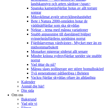
landskapstyp och arters särdrag</span>
Spanska kamgräsfjärilar hotas av allt torrare
somrar
Mikroklimat avgör utvecklingshastighet
Bete i Natura 2000-områden hotar de
väddnätfjärilar som ska skyddas
Nektar – tema med många variationer
Snabb anpassning till dagslängd hjälper
svingelgräsfjärilens spridning norrut
Fjärilslarvernas värdväxter– Mycket mer än en
midsommarbukett
Monarker migrerar söderut allt senare
Mindre kräsna sydrovfjärilar sprider sig snabbt
norrut
Vad tittar du på?
Många slags pollinerare ger större bomullsskörd
Två generationer påfågelöga i Belgien
Vackra fjärilar skyddas oftare än alldagliga
Kalender
Anmäl dig här!
Din sida
Om oss
Bakgrund
Vad gör vi
Filmer