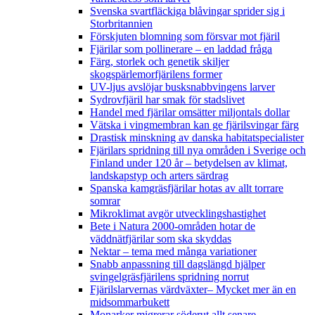
Svenska svartfläckiga blåvingar sprider sig i
Storbritannien
Förskjuten blomning som försvar mot fjäril
Fjärilar som pollinerare – en laddad fråga
Färg, storlek och genetik skiljer
skogspärlemorfjärilens former
UV-ljus avslöjar busksnabbvingens larver
Sydrovfjäril har smak för stadslivet
Handel med fjärilar omsätter miljontals dollar
Vätska i vingmembran kan ge fjärilsvingar färg
Drastisk minskning av danska habitatspecialister
Fjärilars spridning till nya områden i Sverige och
Finland under 120 år
– betydelsen av klimat,
landskapstyp och arters särdrag
Spanska kamgräsfjärilar hotas av allt torrare
somrar
Mikroklimat avgör utvecklingshastighet
Bete i Natura 2000-områden hotar de
väddnätfjärilar som ska skyddas
Nektar – tema med många variationer
Snabb anpassning till dagslängd hjälper
svingelgräsfjärilens spridning norrut
Fjärilslarvernas värdväxter– Mycket mer än en
midsommarbukett
Monarker migrerar söderut allt senare