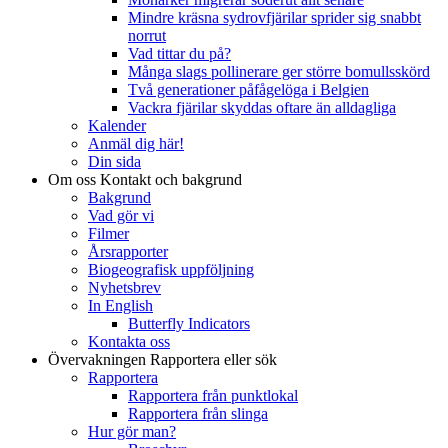
Mindre kräsna sydrovfjärilar sprider sig snabbt
norrut
Vad tittar du på?
Många slags pollinerare ger större bomullsskörd
Två generationer påfågelöga i Belgien
Vackra fjärilar skyddas oftare än alldagliga
Kalender
Anmäl dig här!
Din sida
Om oss
Kontakt och bakgrund
Bakgrund
Vad gör vi
Filmer
Årsrapporter
Biogeografisk uppföljning
Nyhetsbrev
In English
Butterfly Indicators
Kontakta oss
Övervakningen
Rapportera eller sök
Rapportera
Rapportera från punktlokal
Rapportera från slinga
Hur gör man?