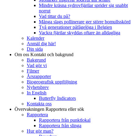
Mindre kräsna sydrovfjärilar sprider sig snabbt
norrut
Vad tittar du på?
Många slags pollinerare ger större bomullsskörd
Två generationer påfågelöga i Belgien
Vackra fjärilar skyddas oftare än alldagliga
Kalender
Anmäl dig här!
Din sida
Om oss
Kontakt och bakgrund
Bakgrund
Vad gör vi
Filmer
Årsrapporter
Biogeografisk uppföljning
Nyhetsbrev
In English
Butterfly Indicators
Kontakta oss
Övervakningen
Rapportera eller sök
Rapportera
Rapportera från punktlokal
Rapportera från slinga
Hur gör man?