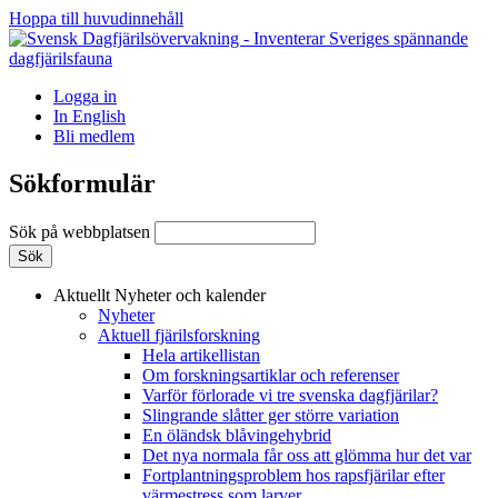
Hoppa till huvudinnehåll
Logga in
In English
Bli medlem
Sökformulär
Sök på webbplatsen
Aktuellt
Nyheter och kalender
Nyheter
Aktuell fjärilsforskning
Hela artikellistan
Om forskningsartiklar och referenser
Varför förlorade vi tre svenska dagfjärilar?
Slingrande slåtter ger större variation
En öländsk blåvingehybrid
Det nya normala får oss att glömma hur det var
Fortplantningsproblem hos rapsfjärilar efter
värmestress som larver