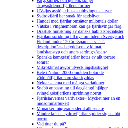
Färg, storlek och genetik skiljer
skogspärlemorfjärilens former
UV-ljus avslöjar busksnabbvingens larver
Sydrovfjäril har smak för stadslivet
Handel med fjärilar omsätter miljontals dollar
Vätska i vingmembran kan ge fjärilsvingar färg
Drastisk minskning av danska habitatspecialister
Fjärilars spridning till nya områden i Sverige och
Finland under 120 år <span class="sf-
description">– betydelsen av klimat,
landskapstyp och arters särdrag</span>
Spanska kamgräsfjärilar hotas av allt torrare
somrar
Mikroklimat avgör utvecklingshastighet
Bete i Natura 2000-områden hotar de
väddnätfjärilar som ska skyddas
Nektar – tema med många variationer
Snabb anpassning till dagslängd hjälper
svingelgräsfjärilens spridning norrut
Fjärilslarvernas värdväxter– Mycket mer än en
midsommarbukett
Monarker migrerar söderut allt senare
Mindre kräsna sydrovfjärilar sprider sig snabbt
norrut
Vad tittar du på?