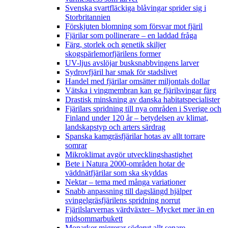
Svenska svartfläckiga blåvingar sprider sig i
Storbritannien
Förskjuten blomning som försvar mot fjäril
Fjärilar som pollinerare – en laddad fråga
Färg, storlek och genetik skiljer
skogspärlemorfjärilens former
UV-ljus avslöjar busksnabbvingens larver
Sydrovfjäril har smak för stadslivet
Handel med fjärilar omsätter miljontals dollar
Vätska i vingmembran kan ge fjärilsvingar färg
Drastisk minskning av danska habitatspecialister
Fjärilars spridning till nya områden i Sverige och
Finland under 120 år
– betydelsen av klimat,
landskapstyp och arters särdrag
Spanska kamgräsfjärilar hotas av allt torrare
somrar
Mikroklimat avgör utvecklingshastighet
Bete i Natura 2000-områden hotar de
väddnätfjärilar som ska skyddas
Nektar – tema med många variationer
Snabb anpassning till dagslängd hjälper
svingelgräsfjärilens spridning norrut
Fjärilslarvernas värdväxter– Mycket mer än en
midsommarbukett
Monarker migrerar söderut allt senare