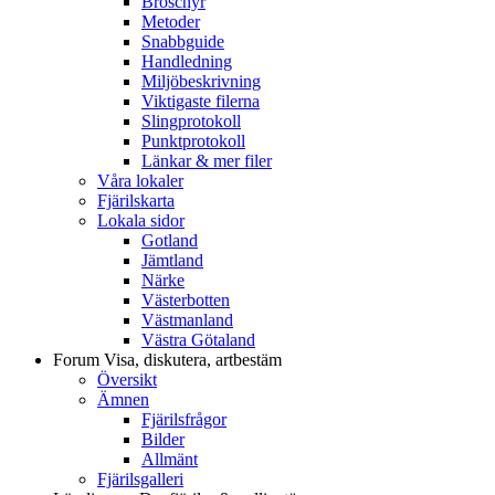
Broschyr
Metoder
Snabbguide
Handledning
Miljöbeskrivning
Viktigaste filerna
Slingprotokoll
Punktprotokoll
Länkar & mer filer
Våra lokaler
Fjärilskarta
Lokala sidor
Gotland
Jämtland
Närke
Västerbotten
Västmanland
Västra Götaland
Forum
Visa, diskutera, artbestäm
Översikt
Ämnen
Fjärilsfrågor
Bilder
Allmänt
Fjärilsgalleri