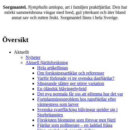
Sorgmantel
,
Nymphalis antiopa
, art i familjen praktfjärilar. Den har
mörkt sammetsbruna vingar med bred, gul ytterkant och äter bland
annat sav och rutten frukt. Sorgmantel finns i hela Sverige.
Översikt
Aktuellt
Nyheter
Aktuell fjärilsforskning
Hela artikellistan
Om forskningsartiklar och referenser
Varför förlorade vi tre svenska dagfjärilar?
Slingrande slåtter ger större variation
En öländsk blåvingehybrid
Det nya normala får oss att glömma hur det var
Fortplantningsproblem hos rapsfjärilar efter
värmestress som larver
Svenska svartfläckiga blåvingar sprider sig i
Storbritannien
Förskjuten blomning som försvar mot fjäril
Fjärilar som pollinerare – en laddad fråga