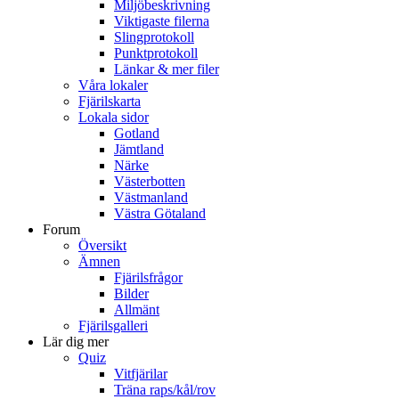
Miljöbeskrivning
Viktigaste filerna
Slingprotokoll
Punktprotokoll
Länkar & mer filer
Våra lokaler
Fjärilskarta
Lokala sidor
Gotland
Jämtland
Närke
Västerbotten
Västmanland
Västra Götaland
Forum
Översikt
Ämnen
Fjärilsfrågor
Bilder
Allmänt
Fjärilsgalleri
Lär dig mer
Quiz
Vitfjärilar
Träna raps/kål/rov