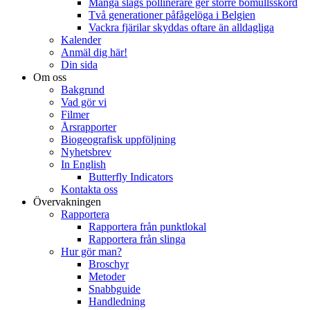
Många slags pollinerare ger större bomullsskörd
Två generationer påfågelöga i Belgien
Vackra fjärilar skyddas oftare än alldagliga
Kalender
Anmäl dig här!
Din sida
Om oss
Bakgrund
Vad gör vi
Filmer
Årsrapporter
Biogeografisk uppföljning
Nyhetsbrev
In English
Butterfly Indicators
Kontakta oss
Övervakningen
Rapportera
Rapportera från punktlokal
Rapportera från slinga
Hur gör man?
Broschyr
Metoder
Snabbguide
Handledning