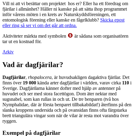
Vill ni att vi berättar om projektet hos er? Eller ha ett föredrag om
fjärilar i allmänhet? Håller ni kanske på att sätta ihop programmet
inför vårens möten i en krets av Naturskyddsföreningen, ett
entomologisk förening eller kanske en fågelklubb?
Skicka epost
eller ring så ser vi om det går att ordna.
Aktiviteter märkta med symbolen
är sådana som organisatören
tar ut en kostnad för.
Arkiv
Vad är dagfjärilar?
Dagfjärilar
,
rhopalocera
, är huvudsakligen dagaktiva fjärilar. Det
finns över
19 000
kända arter dagfjärilar i världen, varav cirka
110
i
Sverige. Dagfjärilarna känner dofter med hjälp av antenner på
huvudet och ser med stora facettögon. Dom äter nektar med
sugsnabel, som kan rullas in och ut. De tre benparen (två hos
Nymphalidae, där är första benparet tillbakabildat!) återfinns på den
slanka kroppens undersida och på ovansidan finns ofta färgstarka
brett triangulära vingar som när de vilar är resta mot varandra över
ryggen.
Exempel på dagfjärilar