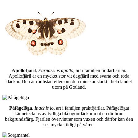
Apollofjäril
,
Parnassius apollo
, art i familjen riddarfjärilar.
Apollofjäril är en mycket stor vit dagfjäril med svarta och röda
fläckar. Den är rödlistad eftersom den minskar starkt i hela landet
utom på Gotland.
Påfågelöga
,
Inachis io
, art i familjen praktfjärilar. Påfågelögat
kännetecknas av tydliga blå ögonfläckar mot en rödbrun
bakgrundsfärg. Fjärilen övervintrar som vuxen och därför kan den
ses mycket tidigt på våren.