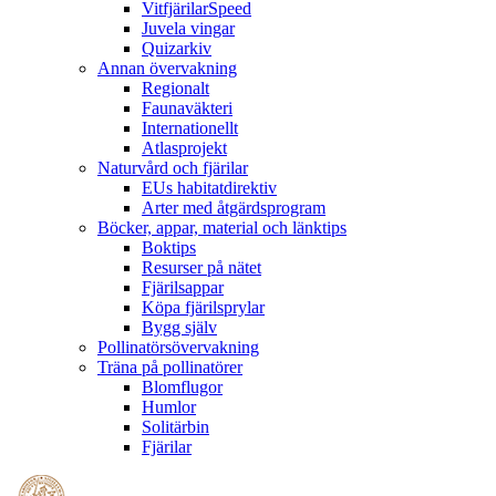
VitfjärilarSpeed
Juvela vingar
Quizarkiv
Annan övervakning
Regionalt
Faunaväkteri
Internationellt
Atlasprojekt
Naturvård och fjärilar
EUs habitatdirektiv
Arter med åtgärdsprogram
Böcker, appar, material och länktips
Boktips
Resurser på nätet
Fjärilsappar
Köpa fjärilsprylar
Bygg själv
Pollinatörsövervakning
Träna på pollinatörer
Blomflugor
Humlor
Solitärbin
Fjärilar