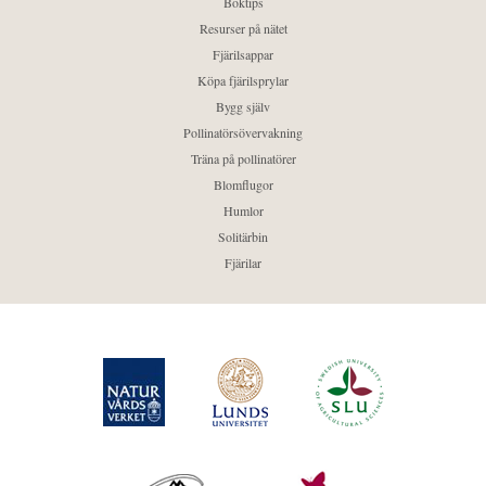
Boktips
Resurser på nätet
Fjärilsappar
Köpa fjärilsprylar
Bygg själv
Pollinatörsövervakning
Träna på pollinatörer
Blomflugor
Humlor
Solitärbin
Fjärilar