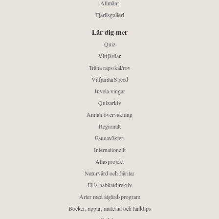
Allmänt
Fjärilsgalleri
Lär dig mer
Quiz
Vitfjärilar
Träna raps/kål/rov
VitfjärilarSpeed
Juvela vingar
Quizarkiv
Annan övervakning
Regionalt
Faunaväkteri
Internationellt
Atlasprojekt
Naturvård och fjärilar
EUs habitatdirektiv
Arter med åtgärdsprogram
Böcker, appar, material och länktips