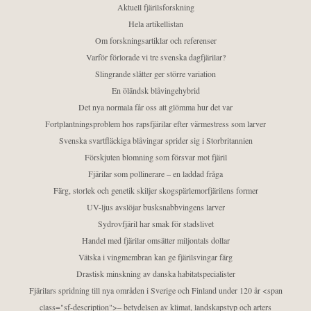
Aktuell fjärilsforskning
Hela artikellistan
Om forskningsartiklar och referenser
Varför förlorade vi tre svenska dagfjärilar?
Slingrande slåtter ger större variation
En öländsk blåvingehybrid
Det nya normala får oss att glömma hur det var
Fortplantningsproblem hos rapsfjärilar efter värmestress som larver
Svenska svartfläckiga blåvingar sprider sig i Storbritannien
Förskjuten blomning som försvar mot fjäril
Fjärilar som pollinerare – en laddad fråga
Färg, storlek och genetik skiljer skogspärlemorfjärilens former
UV-ljus avslöjar busksnabbvingens larver
Sydrovfjäril har smak för stadslivet
Handel med fjärilar omsätter miljontals dollar
Vätska i vingmembran kan ge fjärilsvingar färg
Drastisk minskning av danska habitatspecialister
Fjärilars spridning till nya områden i Sverige och Finland under 120 år <span
class="sf-description">– betydelsen av klimat, landskapstyp och arters