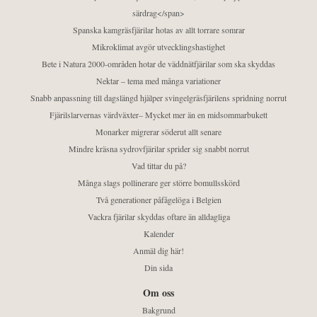
särdrag</span>
Spanska kamgräsfjärilar hotas av allt torrare somrar
Mikroklimat avgör utvecklingshastighet
Bete i Natura 2000-områden hotar de väddnätfjärilar som ska skyddas
Nektar – tema med många variationer
Snabb anpassning till dagslängd hjälper svingelgräsfjärilens spridning norrut
Fjärilslarvernas värdväxter– Mycket mer än en midsommarbukett
Monarker migrerar söderut allt senare
Mindre kräsna sydrovfjärilar sprider sig snabbt norrut
Vad tittar du på?
Många slags pollinerare ger större bomullsskörd
Två generationer påfågelöga i Belgien
Vackra fjärilar skyddas oftare än alldagliga
Kalender
Anmäl dig här!
Din sida
Om oss
Bakgrund