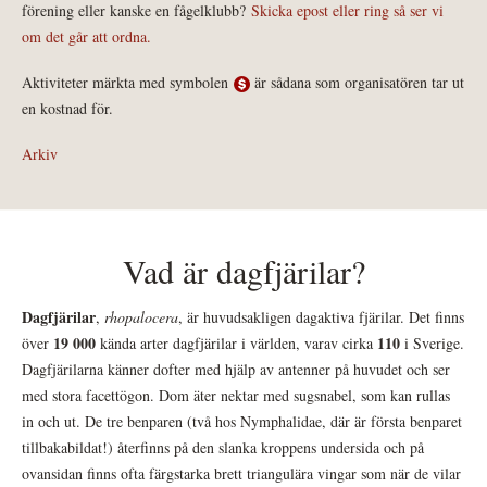
förening eller kanske en fågelklubb?
Skicka epost eller ring så ser vi
om det går att ordna.
Aktiviteter märkta med symbolen
är sådana som organisatören tar ut
en kostnad för.
Arkiv
Vad är dagfjärilar?
Dagfjärilar
,
rhopalocera
, är huvudsakligen dagaktiva fjärilar. Det finns
19 000
110
över
kända arter dagfjärilar i världen, varav cirka
i Sverige.
Dagfjärilarna känner dofter med hjälp av antenner på huvudet och ser
med stora facettögon. Dom äter nektar med sugsnabel, som kan rullas
in och ut. De tre benparen (två hos Nymphalidae, där är första benparet
tillbakabildat!) återfinns på den slanka kroppens undersida och på
ovansidan finns ofta färgstarka brett triangulära vingar som när de vilar