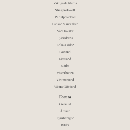
Viktigaste filerna
Slingprotokoll
Punktprotokoll
Länkar & mer filer
Våra lokaler
Fjärilskarta
Lokala sidor
Gotland
Jämtland
Närke
Västerbotten
Västmanland
Västra Götaland
Forum
Översikt
Ämnen
Fjärilsfrågor
Bilder