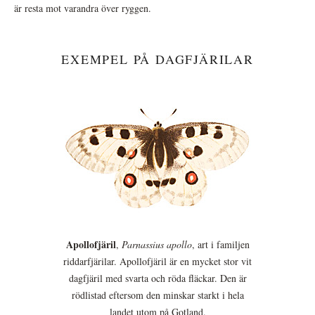
är resta mot varandra över ryggen.
EXEMPEL PÅ DAGFJÄRILAR
Apollofjäril
,
Parnassius apollo
, art i familjen
riddarfjärilar. Apollofjäril är en mycket stor vit
dagfjäril med svarta och röda fläckar. Den är
rödlistad eftersom den minskar starkt i hela
landet utom på Gotland.