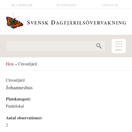
Hoppa till huvudinnehåll
BLI MEDLEM
IN ENGLISH
LOGGA IN
Sökformulär
Hem
» Citronfjäril
Citronfjäril
Johanneshus
Platskategori:
Punktlokal
Antal observationer:
2