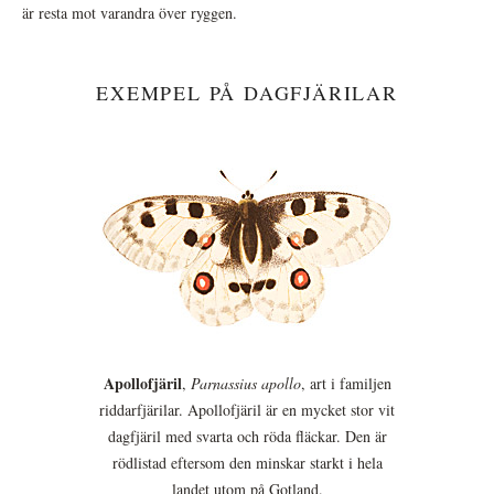
är resta mot varandra över ryggen.
EXEMPEL PÅ DAGFJÄRILAR
Apollofjäril
,
Parnassius apollo
, art i familjen
riddarfjärilar. Apollofjäril är en mycket stor vit
dagfjäril med svarta och röda fläckar. Den är
rödlistad eftersom den minskar starkt i hela
landet utom på Gotland.