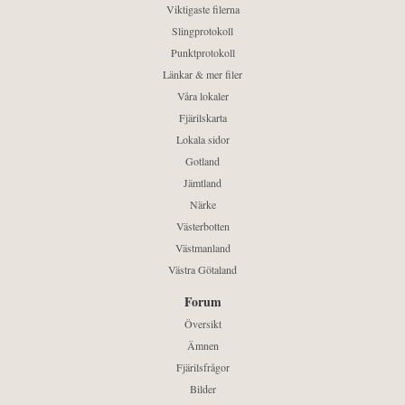
Viktigaste filerna
Slingprotokoll
Punktprotokoll
Länkar & mer filer
Våra lokaler
Fjärilskarta
Lokala sidor
Gotland
Jämtland
Närke
Västerbotten
Västmanland
Västra Götaland
Forum
Översikt
Ämnen
Fjärilsfrågor
Bilder