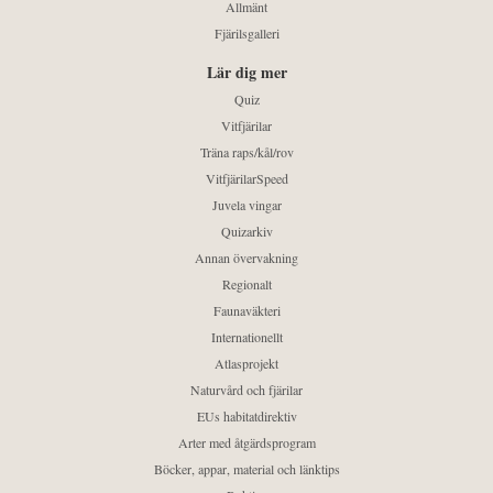
Allmänt
Fjärilsgalleri
Lär dig mer
Quiz
Vitfjärilar
Träna raps/kål/rov
VitfjärilarSpeed
Juvela vingar
Quizarkiv
Annan övervakning
Regionalt
Faunaväkteri
Internationellt
Atlasprojekt
Naturvård och fjärilar
EUs habitatdirektiv
Arter med åtgärdsprogram
Böcker, appar, material och länktips