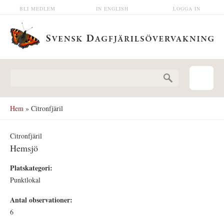
Hoppa till huvudinnehåll
BLI MEDLEM
IN ENGLISH
LOGGA IN
Sökformulär
Hem
» Citronfjäril
Citronfjäril
Hemsjö
Platskategori:
Punktlokal
Antal observationer:
6