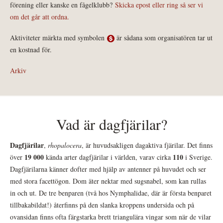
förening eller kanske en fågelklubb?
Skicka epost eller ring så ser vi
om det går att ordna.
Aktiviteter märkta med symbolen
är sådana som organisatören tar ut
en kostnad för.
Arkiv
Vad är dagfjärilar?
Dagfjärilar
,
rhopalocera
, är huvudsakligen dagaktiva fjärilar. Det finns
19 000
110
över
kända arter dagfjärilar i världen, varav cirka
i Sverige.
Dagfjärilarna känner dofter med hjälp av antenner på huvudet och ser
med stora facettögon. Dom äter nektar med sugsnabel, som kan rullas
in och ut. De tre benparen (två hos Nymphalidae, där är första benparet
tillbakabildat!) återfinns på den slanka kroppens undersida och på
ovansidan finns ofta färgstarka brett triangulära vingar som när de vilar