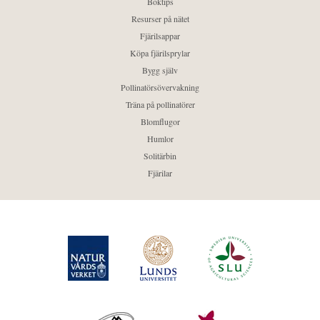
Boktips
Resurser på nätet
Fjärilsappar
Köpa fjärilsprylar
Bygg själv
Pollinatörsövervakning
Träna på pollinatörer
Blomflugor
Humlor
Solitärbin
Fjärilar