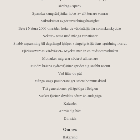
särdrag</span>
Spanska kamgräsfjärilar hotas av allt torrare somrar
Mikroklimat avgör utvecklingshastighet
Bete i Natura 2000-områden hotar de väddnätfjärilar som ska skyddas
Nektar – tema med många variationer
Snabb anpassning till dagslängd hjälper svingelgräsfjärilens spridning norrut
Fjärilslarvernas värdväxter– Mycket mer än en midsommarbukett
Monarker migrerar söderut allt senare
Mindre kräsna sydrovfjärilar sprider sig snabbt norrut
Vad tittar du på?
Många slags pollinerare ger större bomullsskörd
Två generationer påfågelöga i Belgien
Vackra fjärilar skyddas oftare än alldagliga
Kalender
Anmäl dig här!
Din sida
Om oss
Bakgrund