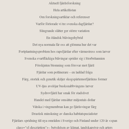
Aktuell fjärilsforskning
Hela artikellistan
Om forskningsartiklar och referenser
Varför förlorade vi tre svenska dagfjärilar?
Slingrande slåtter ger större variation
En öländsk blåvingehybrid
Det nya normala får oss att glömma hur det var
Fortplantningsproblem hos rapsfjärilar efter värmestress som larver
Svenska svartfläckiga blåvingar sprider sig i Storbritannien
Förskjuten blomning som försvar mot fjäril
Fjärilar som pollinerare – en laddad fråga
Färg, storlek och genetik skiljer skogspärlemorfjärilens former
UV-ljus avslöjar busksnabbvingens larver
Sydrovfjäril har smak för stadslivet
Handel med fjärilar omsätter miljontals dollar
Vätska i vingmembran kan ge fjärilsvingar färg
Drastisk minskning av danska habitatspecialister
Fjärilars spridning till nya områden i Sverige och Finland under 120 år <span
class="sf-description">– betydelsen av klimat, landskapstyp och arters