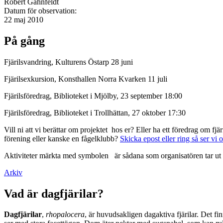
Robert Gahnfeldt
Datum för observation:
22 maj 2010
På gång
Fjärilsvandring, Kulturens Östarp 28 juni
Fjärilsexkursion, Konsthallen Norra Kvarken 11 juli
Fjärilsföredrag, Biblioteket i Mjölby, 23 september 18:00
Fjärilsföredrag, Biblioteket i Trollhättan, 27 oktober 17:30
Vill ni att vi berättar om projektet hos er? Eller ha ett föredrag om f
förening eller kanske en fågelklubb?
Skicka epost eller ring så ser vi 
Aktiviteter märkta med symbolen
är sådana som organisatören tar ut 
Arkiv
Vad är dagfjärilar?
Dagfjärilar
,
rhopalocera
, är huvudsakligen dagaktiva fjärilar. Det fi