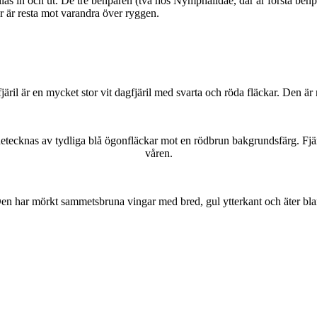
as in och ut. De tre benparen (två hos Nymphalidae, där är första benpa
ar är resta mot varandra över ryggen.
lofjäril är en mycket stor vit dagfjäril med svarta och röda fläckar. Den 
kännetecknas av tydliga blå ögonfläckar mot en rödbrun bakgrundsfärg. Fj
våren.
r. Den har mörkt sammetsbruna vingar med bred, gul ytterkant och äter bla