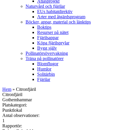
Atlasprojekt
Naturvård och fjärilar
EUs habitatdirektiv
Arter med åtgärdsprogram
Böcker, appar, material och länktips
Boktips
Resurser på nätet
Fjärilsappar
Köpa fjärilsprylar
Bygg själv
Pollinatörsövervakning
Träna på pollinatörer
Blomflugor
Humlor
Solitärbin
Fjärilar
Hem
» Citronfjäril
Citronfjäril
Gothemhammar
Platskategori:
Punktlokal
Antal observationer:
1
Rapportör: