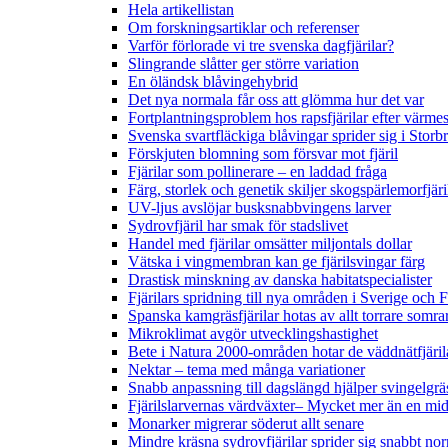
Hela artikellistan
Om forskningsartiklar och referenser
Varför förlorade vi tre svenska dagfjärilar?
Slingrande slåtter ger större variation
En öländsk blåvingehybrid
Det nya normala får oss att glömma hur det var
Fortplantningsproblem hos rapsfjärilar efter värmes
Svenska svartfläckiga blåvingar sprider sig i Storb
Förskjuten blomning som försvar mot fjäril
Fjärilar som pollinerare – en laddad fråga
Färg, storlek och genetik skiljer skogspärlemorfjär
UV-ljus avslöjar busksnabbvingens larver
Sydrovfjäril har smak för stadslivet
Handel med fjärilar omsätter miljontals dollar
Vätska i vingmembran kan ge fjärilsvingar färg
Drastisk minskning av danska habitatspecialister
Fjärilars spridning till nya områden i Sverige och
Spanska kamgräsfjärilar hotas av allt torrare somra
Mikroklimat avgör utvecklingshastighet
Bete i Natura 2000-områden hotar de väddnätfjäri
Nektar – tema med många variationer
Snabb anpassning till dagslängd hjälper svingelgräs
Fjärilslarvernas värdväxter– Mycket mer än en m
Monarker migrerar söderut allt senare
Mindre kräsna sydrovfjärilar sprider sig snabbt nor