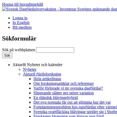
Hoppa till huvudinnehåll
Logga in
In English
Bli medlem
Sökformulär
Sök på webbplatsen
Aktuellt
Nyheter och kalender
Nyheter
Aktuell fjärilsforskning
Hela artikellistan
Om forskningsartiklar och referenser
Varför förlorade vi tre svenska dagfjärilar?
Slingrande slåtter ger större variation
En öländsk blåvingehybrid
Det nya normala får oss att glömma hur det var
Fortplantningsproblem hos rapsfjärilar efter värmes
Svenska svartfläckiga blåvingar sprider sig i Storb
Förskjuten blomning som försvar mot fjäril