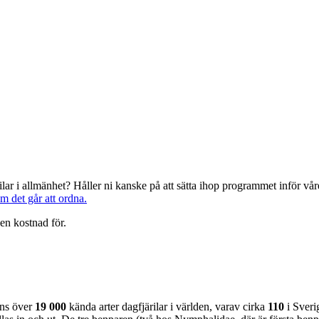
järilar i allmänhet? Håller ni kanske på att sätta ihop programmet inför 
om det går att ordna.
en kostnad för.
nns över
19 000
kända arter dagfjärilar i världen, varav cirka
110
i Sveri