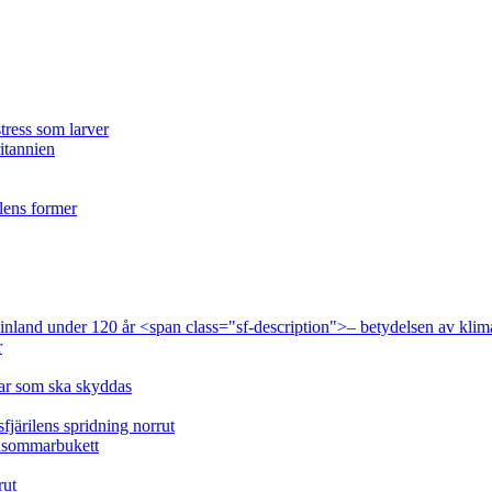
tress som larver
ritannien
ilens former
 Finland under 120 år <span class="sf-description">– betydelsen av klim
r
lar som ska skyddas
fjärilens spridning norrut
idsommarbukett
rut