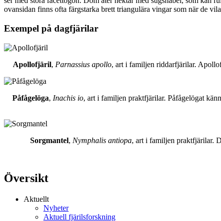
ser med stora facettögon. Dom äter nektar med sugsnabel, som kan rull
ovansidan finns ofta färgstarka brett triangulära vingar som när de vil
Exempel på dagfjärilar
Apollofjäril
,
Parnassius apollo
, art i familjen riddarfjärilar. Apol
Påfågelöga
,
Inachis io
, art i familjen praktfjärilar. Påfågelögat 
Sorgmantel
,
Nymphalis antiopa
, art i familjen praktfjärila
Översikt
Aktuellt
Nyheter
Aktuell fjärilsforskning