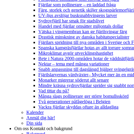
Fjärilar som pollinerare – en laddad fråga
Färg, storlek och genetik skiljer skogspärlemorfjär
UV-ljus avslöjar busksnabbvingens larver
Sydrovfjäril har smak för stadslivet
Handel med fjärilar omsätter miljontals dollar
Vätska i vingmembran kan ge fjärilsvingar färg
Drastisk minskning av danska habitatspecialister
Fjärilars spridning till nya områden i Sverige och
Spanska kamgräsfjärilar hotas av allt torrare somra
Mikroklimat avgör utvecklingshastighet
Bete i Natura 2000-områden hotar de väddnätfjäri
Nektar – tema med många variationer
Snabb anpassning till dagslängd hjälper svingelgräs
Fjärilslarvernas värdväxter– Mycket mer än en m
Monarker migrerar söderut allt senare
Mindre kräsna sydrovfjärilar sprider sig snabbt nor
Vad tittar du på?
Många slags pollinerare ger större bomullsskörd
Två generationer påfågelöga i Belgien
Vackra fjärilar skyddas oftare än alldagliga
Kalender
Anmäl dig här!
Din sida
Om oss
Kontakt och bakgrund
Bakgrund