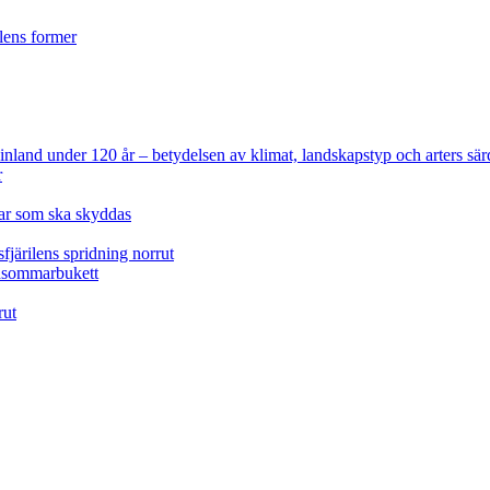
ilens former
 Finland under 120 år
– betydelsen av klimat, landskapstyp och arters sär
r
lar som ska skyddas
fjärilens spridning norrut
idsommarbukett
rut