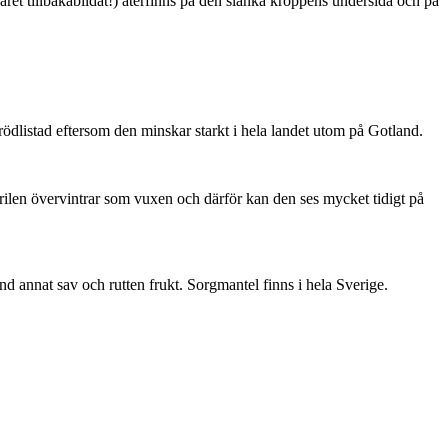
ret tillbakabildat!) återfinns på den slanka kroppens undersida och på
är rödlistad eftersom den minskar starkt i hela landet utom på Gotland.
ärilen övervintrar som vuxen och därför kan den ses mycket tidigt på
nd annat sav och rutten frukt. Sorgmantel finns i hela Sverige.