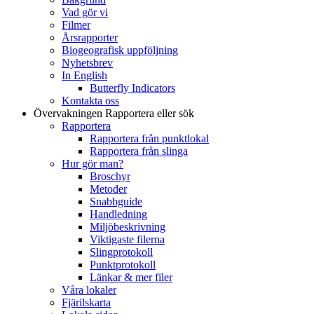
Vad gör vi
Filmer
Årsrapporter
Biogeografisk uppföljning
Nyhetsbrev
In English
Butterfly Indicators
Kontakta oss
Övervakningen
Rapportera eller sök
Rapportera
Rapportera från punktlokal
Rapportera från slinga
Hur gör man?
Broschyr
Metoder
Snabbguide
Handledning
Miljöbeskrivning
Viktigaste filerna
Slingprotokoll
Punktprotokoll
Länkar & mer filer
Våra lokaler
Fjärilskarta