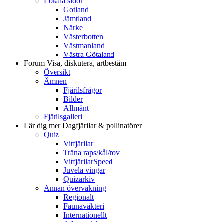
Lokala sidor
Gotland
Jämtland
Närke
Västerbotten
Västmanland
Västra Götaland
Forum
Visa, diskutera, artbestäm
Översikt
Ämnen
Fjärilsfrågor
Bilder
Allmänt
Fjärilsgalleri
Lär dig mer
Dagfjärilar & pollinatörer
Quiz
Vitfjärilar
Träna raps/kål/rov
VitfjärilarSpeed
Juvela vingar
Quizarkiv
Annan övervakning
Regionalt
Faunaväkteri
Internationellt