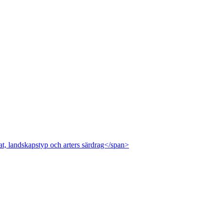
at, landskapstyp och arters särdrag</span>