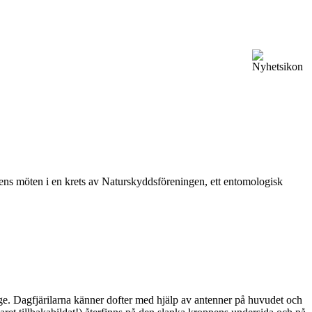
vårens möten i en krets av Naturskyddsföreningen, ett entomologisk
ge. Dagfjärilarna känner dofter med hjälp av antenner på huvudet och