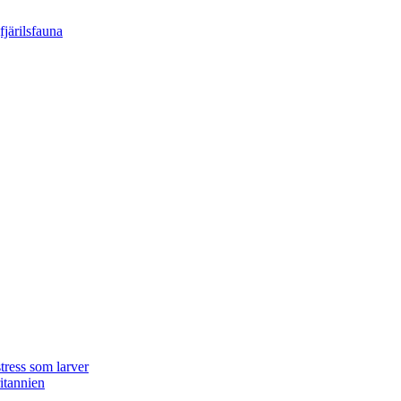
tress som larver
ritannien