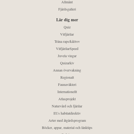
Allmänt
Fjärilsgalleri
Lär dig mer
Quiz
Vitfjärilar
Träna raps/kål/rov
VitfjärilarSpeed
Juvela vingar
Quizarkiv
Annan övervakning
Regionalt
Faunaväkteri
Internationellt
Atlasprojekt
Naturvård och fjärilar
EUs habitatdirektiv
Arter med åtgärdsprogram
Böcker, appar, material och länktips