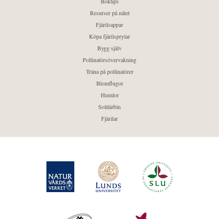
Boktips
Resurser på nätet
Fjärilsappar
Köpa fjärilsprylar
Bygg själv
Pollinatörsövervakning
Träna på pollinatörer
Blomflugor
Humlor
Solitärbin
Fjärilar