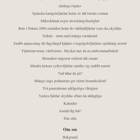
särdrag</span>
Spanska kamgräsfjärilar hotas av allt torrare somrar
Mikroklimat avgör utvecklingshastighet
Bete i Natura 2000-områden hotar de väddnätfjärilar som ska skyddas
Nektar – tema med många variationer
Snabb anpassning till dagslängd hjälper svingelgräsfjärilens spridning norrut
Fjärilslarvernas värdväxter– Mycket mer än en midsommarbukett
Monarker migrerar söderut allt senare
Mindre kräsna sydrovfjärilar sprider sig snabbt norrut
Vad tittar du på?
Många slags pollinerare ger större bomullsskörd
Två generationer påfågelöga i Belgien
Vackra fjärilar skyddas oftare än alldagliga
Kalender
Anmäl dig här!
Din sida
Om oss
Bakgrund