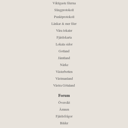
Viktigaste filerna
Slingprotokoll
Punktprotokoll
Länkar & mer filer
Våra lokaler
Fjärilskarta
Lokala sidor
Gotland
Jämtland
Närke
Västerbotten
Västmanland
Västra Götaland
Forum
Översikt
Ämnen
Fjärilsfrågor
Bilder