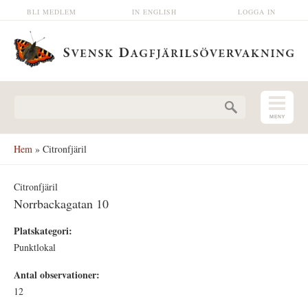
Hoppa till huvudinnehåll
BLI MEDLEM
IN ENGLISH
LOGGA IN
Sökformulär
Hem
» Citronfjäril
Citronfjäril
Norrbackagatan 10
Platskategori:
Punktlokal
Antal observationer:
12