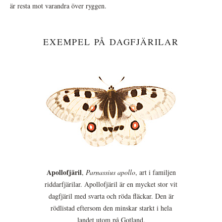
är resta mot varandra över ryggen.
EXEMPEL PÅ DAGFJÄRILAR
Apollofjäril
,
Parnassius apollo
, art i familjen
riddarfjärilar. Apollofjäril är en mycket stor vit
dagfjäril med svarta och röda fläckar. Den är
rödlistad eftersom den minskar starkt i hela
landet utom på Gotland.