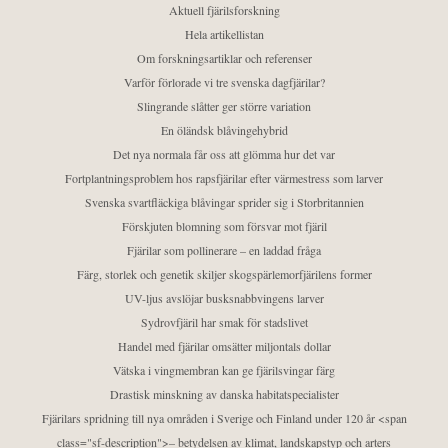
Aktuell fjärilsforskning
Hela artikellistan
Om forskningsartiklar och referenser
Varför förlorade vi tre svenska dagfjärilar?
Slingrande slåtter ger större variation
En öländsk blåvingehybrid
Det nya normala får oss att glömma hur det var
Fortplantningsproblem hos rapsfjärilar efter värmestress som larver
Svenska svartfläckiga blåvingar sprider sig i Storbritannien
Förskjuten blomning som försvar mot fjäril
Fjärilar som pollinerare – en laddad fråga
Färg, storlek och genetik skiljer skogspärlemorfjärilens former
UV-ljus avslöjar busksnabbvingens larver
Sydrovfjäril har smak för stadslivet
Handel med fjärilar omsätter miljontals dollar
Vätska i vingmembran kan ge fjärilsvingar färg
Drastisk minskning av danska habitatspecialister
Fjärilars spridning till nya områden i Sverige och Finland under 120 år <span
class="sf-description">– betydelsen av klimat, landskapstyp och arters