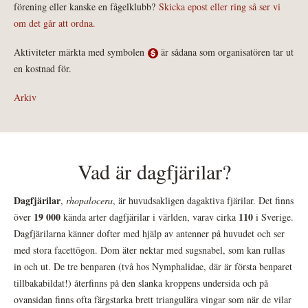
förening eller kanske en fågelklubb?
Skicka epost eller ring så ser vi
om det går att ordna.
Aktiviteter märkta med symbolen
är sådana som organisatören tar ut
en kostnad för.
Arkiv
Vad är dagfjärilar?
Dagfjärilar
,
rhopalocera
, är huvudsakligen dagaktiva fjärilar. Det finns
19 000
110
över
kända arter dagfjärilar i världen, varav cirka
i Sverige.
Dagfjärilarna känner dofter med hjälp av antenner på huvudet och ser
med stora facettögon. Dom äter nektar med sugsnabel, som kan rullas
in och ut. De tre benparen (två hos Nymphalidae, där är första benparet
tillbakabildat!) återfinns på den slanka kroppens undersida och på
ovansidan finns ofta färgstarka brett triangulära vingar som när de vilar