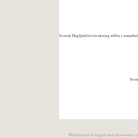
Svensk Dagfjärilsövervakning utförs i samarbe
Sven
Webbplatsen är byggd med open-source 