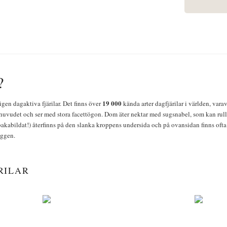
?
19 000
igen dagaktiva fjärilar. Det finns över
kända arter dagfjärilar i världen, vara
huvudet och ser med stora facettögon. Dom äter nektar med sugsnabel, som kan rulla
bakabildat!) återfinns på den slanka kroppens undersida och på ovansidan finns ofta 
yggen.
RILAR