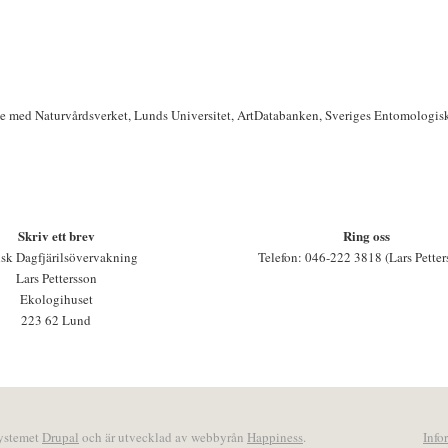
te med Naturvårdsverket, Lunds Universitet, ArtDatabanken, Sveriges Entomologis
Skriv ett brev
Ring oss
sk Dagfjärilsövervakning
Telefon: 046-222 3818 (Lars Petter
Lars Pettersson
Ekologihuset
223 62 Lund
systemet
Drupal
och är utvecklad av webbyrån
Happiness
.
Info