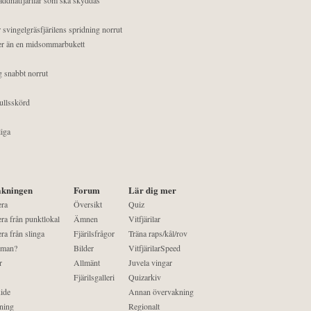
 svingelgräsfjärilens spridning norrut
mer än en midsommarbukett
g snabbt norrut
ullsskörd
liga
kningen
Forum
Lär dig mer
era
Översikt
Quiz
ra från punktlokal
Ämnen
Vitfjärilar
ra från slinga
Fjärilsfrågor
Träna raps/kål/rov
 man?
Bilder
VitfjärilarSpeed
r
Allmänt
Juvela vingar
Fjärilsgalleri
Quizarkiv
ide
Annan övervakning
ning
Regionalt