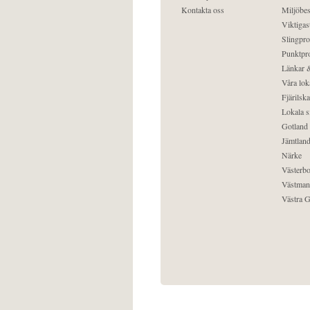
Kontakta oss
Miljöbes
Viktigast
Slingpro
Punktpro
Länkar &
Våra lok
Fjärilska
Lokala s
Gotland
Jämtlan
Närke
Västerbo
Västman
Västra G