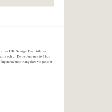
110
v cirka
i Sverige. Dagfjärilarna
s in och ut. De tre benparen (två hos
färgstarka brett triangulära vingar som