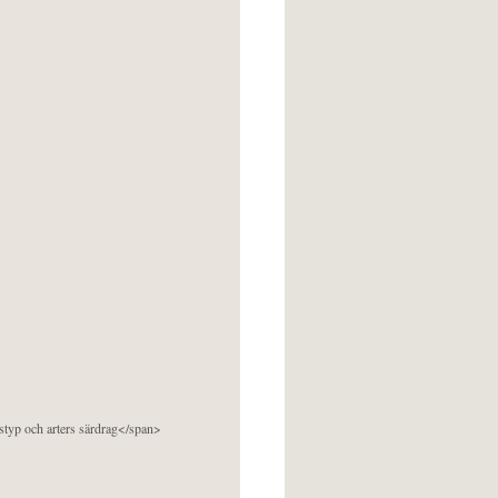
pstyp och arters särdrag</span>