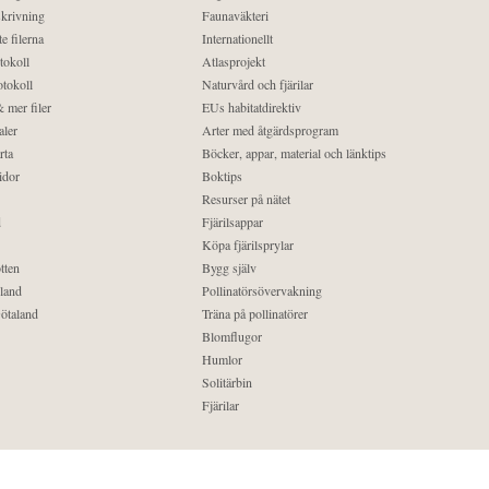
krivning
Faunaväkteri
e filerna
Internationellt
tokoll
Atlasprojekt
tokoll
Naturvård och fjärilar
 mer filer
EUs habitatdirektiv
aler
Arter med åtgärdsprogram
rta
Böcker, appar, material och länktips
idor
Boktips
Resurser på nätet
d
Fjärilsappar
Köpa fjärilsprylar
tten
Bygg själv
land
Pollinatörsövervakning
ötaland
Träna på pollinatörer
Blomflugor
Humlor
Solitärbin
Fjärilar