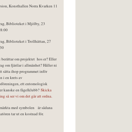
rsion, Konsthallen Norra Kvarken 11
rag, Biblioteket i Mjölby, 23
18:00
rag, Biblioteket i Trollhättan, 27
:30
vi berättar om projektet hos er? Eller
rag om fjärilar i allmänhet? Håller ni
tt sätta ihop programmet inför
n i en krets av
föreningen, ett entomologisk
ler kanske en fågelklubb?
Skicka
ring så ser vi om det går att ordna.
r märkta med symbolen
är sådana
tören tar ut en kostnad för.