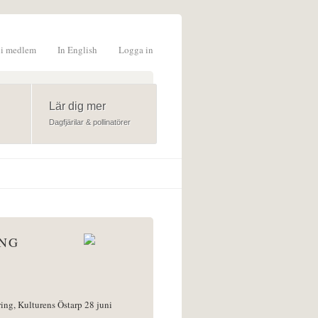
li medlem
In English
Logga in
formulär
Lär dig mer
Dagfjärilar & pollinatörer
ÅNG
ring, Kulturens Östarp 28 juni