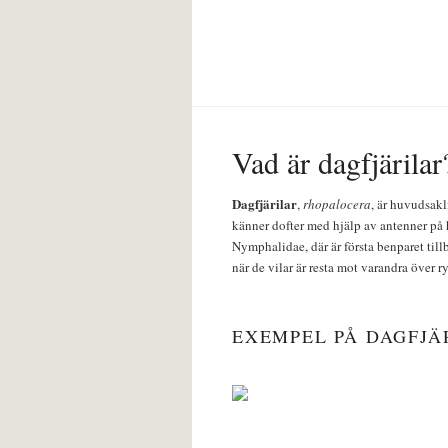
Vad är dagfjärilar
Dagfjärilar
,
rhopalocera
, är huvudsakl
känner dofter med hjälp av antenner på 
Nymphalidae, där är första benparet till
när de vilar är resta mot varandra över r
EXEMPEL PÅ DAGFJÄ