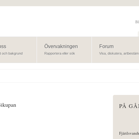
B
Sök
oss
Övervakningen
Forum
t och bakgrund
Rapportera eller sök
Visa, diskutera, artbestäm
Bikupan
PÅ G
Fjärilsvand