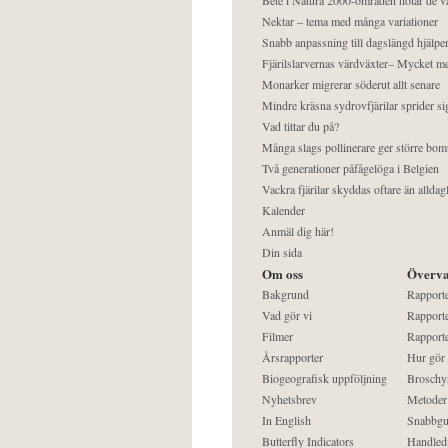
Nektar – tema med många variationer
Snabb anpassning till dagslängd hjälper
Fjärilslarvernas värdväxter– Mycket 
Monarker migrerar söderut allt senare
Mindre kräsna sydrovfjärilar sprider si
Vad tittar du på?
Många slags pollinerare ger större bom
Två generationer påfågelöga i Belgien
Vackra fjärilar skyddas oftare än alldag
Kalender
Anmäl dig här!
Din sida
Om oss
Överva
Bakgrund
Rapport
Vad gör vi
Rapporte
Filmer
Rapporte
Årsrapporter
Hur gör
Biogeografisk uppföljning
Broschy
Nyhetsbrev
Metoder
In English
Snabbgu
Butterfly Indicators
Handled