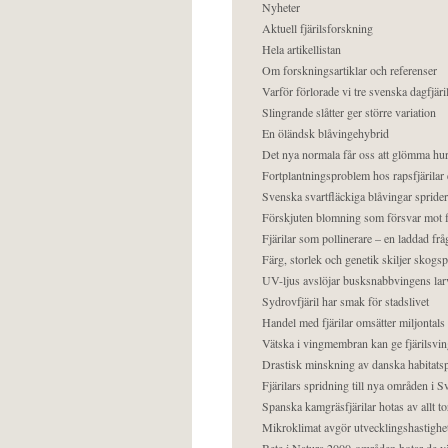
Nyheter
Aktuell fjärilsforskning
Hela artikellistan
Om forskningsartiklar och referenser
Varför förlorade vi tre svenska dagfjäri
Slingrande slåtter ger större variation
En öländsk blåvingehybrid
Det nya normala får oss att glömma hur
Fortplantningsproblem hos rapsfjärilar 
Svenska svartfläckiga blåvingar sprider 
Förskjuten blomning som försvar mot fj
Fjärilar som pollinerare – en laddad frå
Färg, storlek och genetik skiljer skogs
UV-ljus avslöjar busksnabbvingens lar
Sydrovfjäril har smak för stadslivet
Handel med fjärilar omsätter miljontals 
Vätska i vingmembran kan ge fjärilsvin
Drastisk minskning av danska habitatsp
Fjärilars spridning till nya områden i
Spanska kamgräsfjärilar hotas av allt t
Mikroklimat avgör utvecklingshastighe
Bete i Natura 2000-områden hotar de v