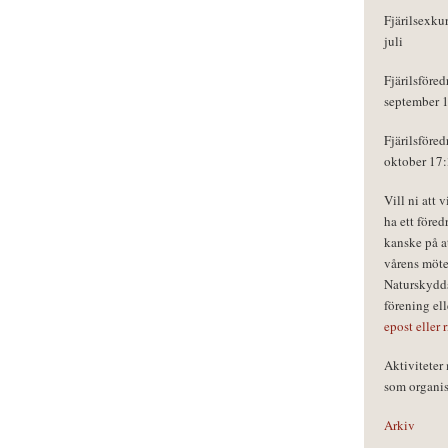
Fjärilsexku
juli
Fjärilsföred
september 
Fjärilsföred
oktober 17
Vill ni att 
ha ett föred
kanske på a
vårens möte
Naturskydds
förening el
epost eller 
Aktivitete
som organisa
Arkiv