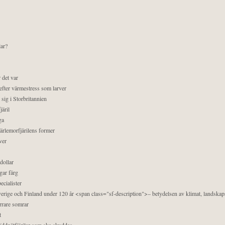
lar?
 det var
efter värmestress som larver
sig i Storbritannien
äril
ga
pärlemorfjärilens former
ver
dollar
gar färg
ecialister
 Sverige och Finland under 120 år <span class="sf-description">– betydelsen av klimat, landska
orrare somrar
t
äddnätfjärilar som ska skyddas