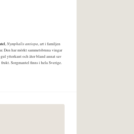
tel
,
Nymphalis antiopa
, art i familjen
lar. Den har mörkt sammetsbruna vingar
 gul ytterkant och äter bland annat sav
 frukt. Sorgmantel finns i hela Sverige.