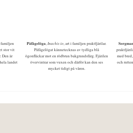
Påfågelöga
Sorgman
 i familjen
,
Inachis io
, art i familjen praktfjärilar.
t stor vit
Påfågelögat kännetecknas av tydliga blå
praktfjäri
r. Den är
ögonfläckar mot en rödbrun bakgrundsfärg. Fjärilen
med bred,
 hela landet
övervintrar som vuxen och därför kan den ses
och rutten
mycket tidigt på våren.