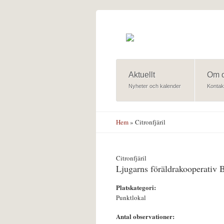
Hoppa till huvudinnehåll
Aktuellt
Om 
Nyheter och kalender
Kontak
Hem
» Citronfjäril
Citronfjäril
Ljugarns föräldrakooperativ 
Platskategori:
Punktlokal
Antal observationer: