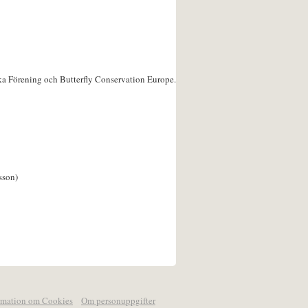
ka Förening och Butterfly Conservation Europe.
sson)
rmation om Cookies
Om personuppgifter