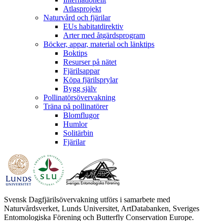
Atlasprojekt
Naturvård och fjärilar
EUs habitatdirektiv
Arter med åtgärdsprogram
Böcker, appar, material och länktips
Boktips
Resurser på nätet
Fjärilsappar
Köpa fjärilsprylar
Bygg själv
Pollinatörsövervakning
Träna på pollinatörer
Blomflugor
Humlor
Solitärbin
Fjärilar
Svensk Dagfjärilsövervakning utförs i samarbete med
Naturvårdsverket, Lunds Universitet, ArtDatabanken, Sveriges
Entomologiska Förening och Butterfly Conservation Europe.