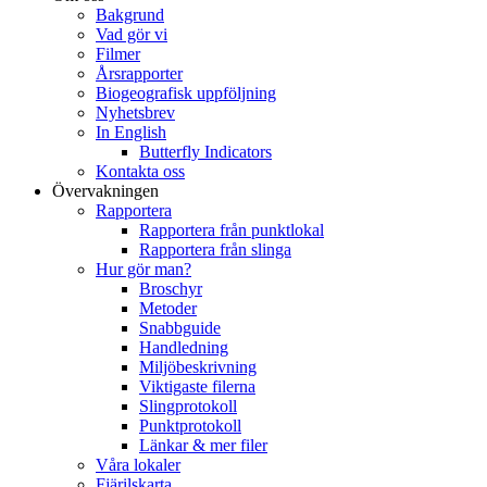
Bakgrund
Vad gör vi
Filmer
Årsrapporter
Biogeografisk uppföljning
Nyhetsbrev
In English
Butterfly Indicators
Kontakta oss
Övervakningen
Rapportera
Rapportera från punktlokal
Rapportera från slinga
Hur gör man?
Broschyr
Metoder
Snabbguide
Handledning
Miljöbeskrivning
Viktigaste filerna
Slingprotokoll
Punktprotokoll
Länkar & mer filer
Våra lokaler
Fjärilskarta