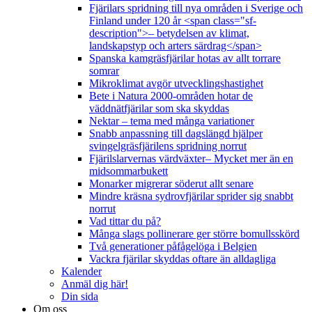
Fjärilars spridning till nya områden i Sverige och
Finland under 120 år <span class="sf-
description">– betydelsen av klimat,
landskapstyp och arters särdrag</span>
Spanska kamgräsfjärilar hotas av allt torrare
somrar
Mikroklimat avgör utvecklingshastighet
Bete i Natura 2000-områden hotar de
väddnätfjärilar som ska skyddas
Nektar – tema med många variationer
Snabb anpassning till dagslängd hjälper
svingelgräsfjärilens spridning norrut
Fjärilslarvernas värdväxter– Mycket mer än en
midsommarbukett
Monarker migrerar söderut allt senare
Mindre kräsna sydrovfjärilar sprider sig snabbt
norrut
Vad tittar du på?
Många slags pollinerare ger större bomullsskörd
Två generationer påfågelöga i Belgien
Vackra fjärilar skyddas oftare än alldagliga
Kalender
Anmäl dig här!
Din sida
Om oss