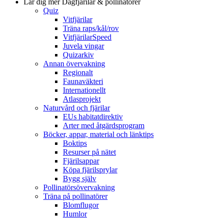
Lär dig mer
Dagfjärilar & pollinatörer
Quiz
Vitfjärilar
Träna raps/kål/rov
VitfjärilarSpeed
Juvela vingar
Quizarkiv
Annan övervakning
Regionalt
Faunaväkteri
Internationellt
Atlasprojekt
Naturvård och fjärilar
EUs habitatdirektiv
Arter med åtgärdsprogram
Böcker, appar, material och länktips
Boktips
Resurser på nätet
Fjärilsappar
Köpa fjärilsprylar
Bygg själv
Pollinatörsövervakning
Träna på pollinatörer
Blomflugor
Humlor