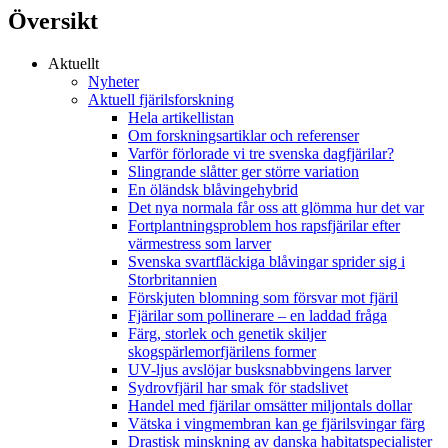
Översikt
Aktuellt
Nyheter
Aktuell fjärilsforskning
Hela artikellistan
Om forskningsartiklar och referenser
Varför förlorade vi tre svenska dagfjärilar?
Slingrande slåtter ger större variation
En öländsk blåvingehybrid
Det nya normala får oss att glömma hur det var
Fortplantningsproblem hos rapsfjärilar efter
värmestress som larver
Svenska svartfläckiga blåvingar sprider sig i
Storbritannien
Förskjuten blomning som försvar mot fjäril
Fjärilar som pollinerare – en laddad fråga
Färg, storlek och genetik skiljer
skogspärlemorfjärilens former
UV-ljus avslöjar busksnabbvingens larver
Sydrovfjäril har smak för stadslivet
Handel med fjärilar omsätter miljontals dollar
Vätska i vingmembran kan ge fjärilsvingar färg
Drastisk minskning av danska habitatspecialister