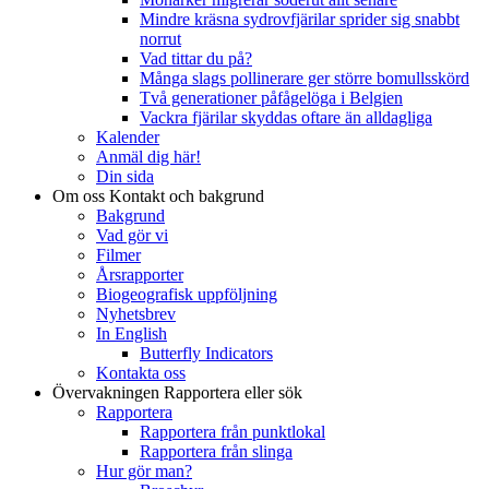
Mindre kräsna sydrovfjärilar sprider sig snabbt
norrut
Vad tittar du på?
Många slags pollinerare ger större bomullsskörd
Två generationer påfågelöga i Belgien
Vackra fjärilar skyddas oftare än alldagliga
Kalender
Anmäl dig här!
Din sida
Om oss
Kontakt och bakgrund
Bakgrund
Vad gör vi
Filmer
Årsrapporter
Biogeografisk uppföljning
Nyhetsbrev
In English
Butterfly Indicators
Kontakta oss
Övervakningen
Rapportera eller sök
Rapportera
Rapportera från punktlokal
Rapportera från slinga
Hur gör man?