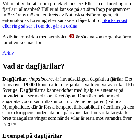
Vill ni att vi berättar om projektet hos er? Eller ha ett föredrag om
fjärilar i allmänhet? Håller ni kanske på att sätta ihop programmet
inför vårens möten i en krets av Naturskyddsföreningen, ett
entomologisk förening eller kanske en fågelklubb?
Skicka epost
eller ring så ser vi om det går att ordna.
Aktiviteter märkta med symbolen
är sådana som organisatören
tar ut en kostnad för.
Arkiv
Vad är dagfjärilar?
Dagfjärilar
,
rhopalocera
, är huvudsakligen dagaktiva fjärilar. Det
finns över
19 000
kända arter dagfjärilar i världen, varav cirka
110
i
Sverige. Dagfjärilarna känner dofter med hjälp av antenner på
huvudet och ser med stora facettögon. Dom äter nektar med
sugsnabel, som kan rullas in och ut. De tre benparen (två hos
Nymphalidae, där är första benparet tillbakabildat!) återfinns på den
slanka kroppens undersida och på ovansidan finns ofta färgstarka
brett triangulära vingar som när de vilar är resta mot varandra över
ryggen.
Exempel på dagfjärilar