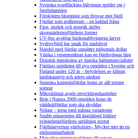
Svenska svartfläckiga blåvingar sprider sig i
Storbritannien
Förskjuten blomning som försvar mot fjäril
Fjärilar som pollinerare – en laddad fråga
Färg, storlek och genetik skiljer
skogspärlemorfjärilens former
UV-ljus avslöjar busksnabbvingens larver
Sydrovfjäril har smak för stadslivet
Handel med fjärilar omsätter miljontals dollar
Vätska i vingmembran kan ge fjärilsvingar färg
Drastisk minskning av danska habitatspecialister
Fjärilars spridning till nya områden i Sverige och
Finland under 120 år
– betydelsen av klimat,
landskapstyp och arters särdrag
Spanska kamgräsfjärilar hotas av allt torrare
somrar
Mikroklimat avgör utvecklingshastighet
Bete i Natura 2000-områden hotar de
väddnätfjärilar som ska skyddas
Nektar – tema med många variationer
Snabb anpassning till dagslängd hjälper
svingelgräsfjärilens spridning norrut
Fjärilslarvernas värdväxter– Mycket mer än en
midsommarbukett
Monarker migrerar söderut allt senare