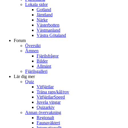
Lokala sidor
Gotland
Jämtland
Närke
Västerbotten
Västmanland
Västra Götaland
Forum
Översikt
Ämnen
Fjärilsfrågor
Bilder
Allmänt
Fjärilsgalleri
Lär dig mer
Quiz
Vitfjärilar
Träna raps/kål/rov
VitfjärilarSpeed
Juvela vingar
Quizarkiv
Annan övervakning
Regionalt
Faunaväkteri
Internationellt