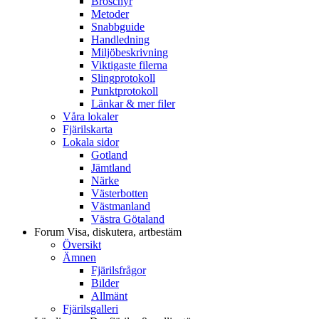
Broschyr
Metoder
Snabbguide
Handledning
Miljöbeskrivning
Viktigaste filerna
Slingprotokoll
Punktprotokoll
Länkar & mer filer
Våra lokaler
Fjärilskarta
Lokala sidor
Gotland
Jämtland
Närke
Västerbotten
Västmanland
Västra Götaland
Forum
Visa, diskutera, artbestäm
Översikt
Ämnen
Fjärilsfrågor
Bilder
Allmänt
Fjärilsgalleri