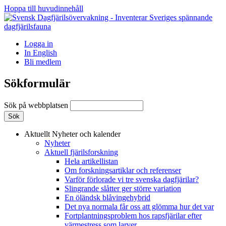
Hoppa till huvudinnehåll
Logga in
In English
Bli medlem
Sökformulär
Sök på webbplatsen
Aktuellt
Nyheter och kalender
Nyheter
Aktuell fjärilsforskning
Hela artikellistan
Om forskningsartiklar och referenser
Varför förlorade vi tre svenska dagfjärilar?
Slingrande slåtter ger större variation
En öländsk blåvingehybrid
Det nya normala får oss att glömma hur det var
Fortplantningsproblem hos rapsfjärilar efter
värmestress som larver