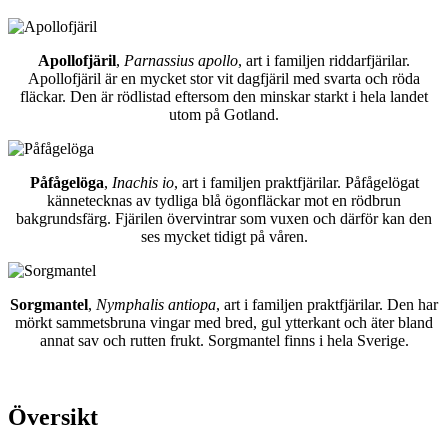
Apollofjäril
,
Parnassius apollo
, art i familjen riddarfjärilar.
Apollofjäril är en mycket stor vit dagfjäril med svarta och röda
fläckar. Den är rödlistad eftersom den minskar starkt i hela landet
utom på Gotland.
Påfågelöga
,
Inachis io
, art i familjen praktfjärilar. Påfågelögat
kännetecknas av tydliga blå ögonfläckar mot en rödbrun
bakgrundsfärg. Fjärilen övervintrar som vuxen och därför kan den
ses mycket tidigt på våren.
Sorgmantel
,
Nymphalis antiopa
, art i familjen praktfjärilar. Den har
mörkt sammetsbruna vingar med bred, gul ytterkant och äter bland
annat sav och rutten frukt. Sorgmantel finns i hela Sverige.
Översikt