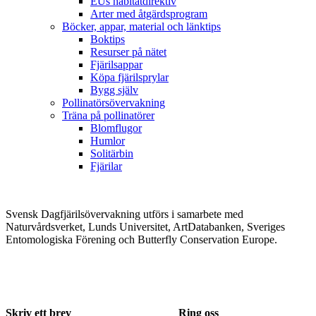
EUs habitatdirektiv
Arter med åtgärdsprogram
Böcker, appar, material och länktips
Boktips
Resurser på nätet
Fjärilsappar
Köpa fjärilsprylar
Bygg själv
Pollinatörsövervakning
Träna på pollinatörer
Blomflugor
Humlor
Solitärbin
Fjärilar
Svensk Dagfjärilsövervakning utförs i samarbete med
Naturvårdsverket, Lunds Universitet, ArtDatabanken, Sveriges
Entomologiska Förening och Butterfly Conservation Europe.
Skriv ett brev
Ring oss