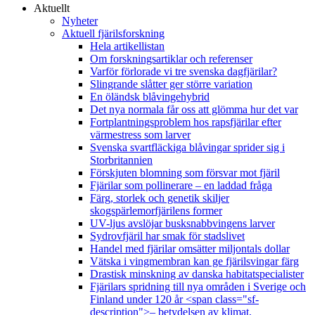
Aktuellt
Nyheter
Aktuell fjärilsforskning
Hela artikellistan
Om forskningsartiklar och referenser
Varför förlorade vi tre svenska dagfjärilar?
Slingrande slåtter ger större variation
En öländsk blåvingehybrid
Det nya normala får oss att glömma hur det var
Fortplantningsproblem hos rapsfjärilar efter
värmestress som larver
Svenska svartfläckiga blåvingar sprider sig i
Storbritannien
Förskjuten blomning som försvar mot fjäril
Fjärilar som pollinerare – en laddad fråga
Färg, storlek och genetik skiljer
skogspärlemorfjärilens former
UV-ljus avslöjar busksnabbvingens larver
Sydrovfjäril har smak för stadslivet
Handel med fjärilar omsätter miljontals dollar
Vätska i vingmembran kan ge fjärilsvingar färg
Drastisk minskning av danska habitatspecialister
Fjärilars spridning till nya områden i Sverige och
Finland under 120 år <span class="sf-
description">– betydelsen av klimat,