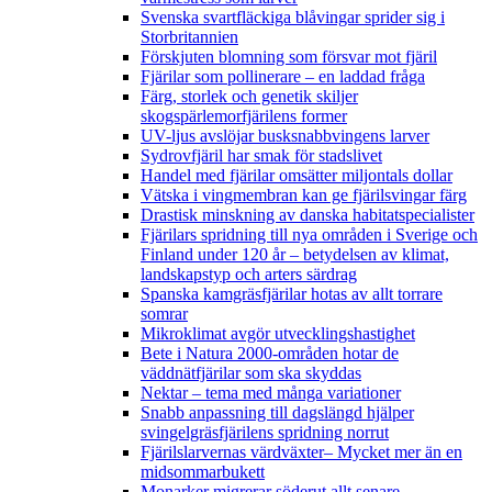
Svenska svartfläckiga blåvingar sprider sig i
Storbritannien
Förskjuten blomning som försvar mot fjäril
Fjärilar som pollinerare – en laddad fråga
Färg, storlek och genetik skiljer
skogspärlemorfjärilens former
UV-ljus avslöjar busksnabbvingens larver
Sydrovfjäril har smak för stadslivet
Handel med fjärilar omsätter miljontals dollar
Vätska i vingmembran kan ge fjärilsvingar färg
Drastisk minskning av danska habitatspecialister
Fjärilars spridning till nya områden i Sverige och
Finland under 120 år
– betydelsen av klimat,
landskapstyp och arters särdrag
Spanska kamgräsfjärilar hotas av allt torrare
somrar
Mikroklimat avgör utvecklingshastighet
Bete i Natura 2000-områden hotar de
väddnätfjärilar som ska skyddas
Nektar – tema med många variationer
Snabb anpassning till dagslängd hjälper
svingelgräsfjärilens spridning norrut
Fjärilslarvernas värdväxter– Mycket mer än en
midsommarbukett
Monarker migrerar söderut allt senare