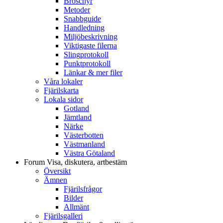
Broschyr
Metoder
Snabbguide
Handledning
Miljöbeskrivning
Viktigaste filerna
Slingprotokoll
Punktprotokoll
Länkar & mer filer
Våra lokaler
Fjärilskarta
Lokala sidor
Gotland
Jämtland
Närke
Västerbotten
Västmanland
Västra Götaland
Forum
Visa, diskutera, artbestäm
Översikt
Ämnen
Fjärilsfrågor
Bilder
Allmänt
Fjärilsgalleri