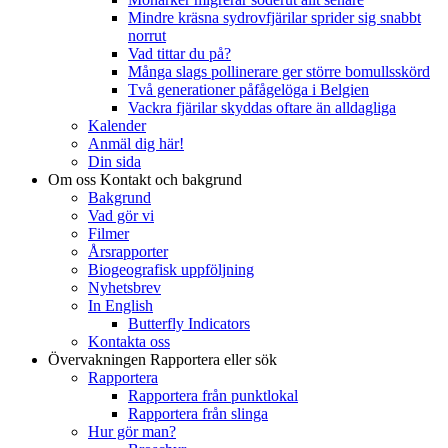
Mindre kräsna sydrovfjärilar sprider sig snabbt
norrut
Vad tittar du på?
Många slags pollinerare ger större bomullsskörd
Två generationer påfågelöga i Belgien
Vackra fjärilar skyddas oftare än alldagliga
Kalender
Anmäl dig här!
Din sida
Om oss
Kontakt och bakgrund
Bakgrund
Vad gör vi
Filmer
Årsrapporter
Biogeografisk uppföljning
Nyhetsbrev
In English
Butterfly Indicators
Kontakta oss
Övervakningen
Rapportera eller sök
Rapportera
Rapportera från punktlokal
Rapportera från slinga
Hur gör man?