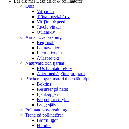
Lär dig mer
Dagfjärilar & pollinatörer
Quiz
Vitfjärilar
Träna raps/kål/rov
VitfjärilarSpeed
Juvela vingar
Quizarkiv
Annan övervakning
Regionalt
Faunaväkteri
Internationellt
Atlasprojekt
Naturvård och fjärilar
EUs habitatdirektiv
Arter med åtgärdsprogram
Böcker, appar, material och länktips
Boktips
Resurser på nätet
Fjärilsappar
Köpa fjärilsprylar
Bygg själv
Pollinatörsövervakning
Träna på pollinatörer
Blomflugor
Humlor