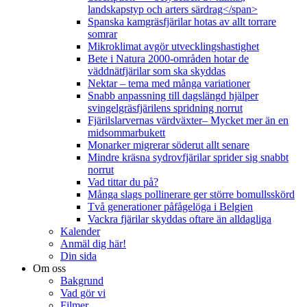
landskapstyp och arters särdrag</span>
Spanska kamgräsfjärilar hotas av allt torrare
somrar
Mikroklimat avgör utvecklingshastighet
Bete i Natura 2000-områden hotar de
väddnätfjärilar som ska skyddas
Nektar – tema med många variationer
Snabb anpassning till dagslängd hjälper
svingelgräsfjärilens spridning norrut
Fjärilslarvernas värdväxter– Mycket mer än en
midsommarbukett
Monarker migrerar söderut allt senare
Mindre kräsna sydrovfjärilar sprider sig snabbt
norrut
Vad tittar du på?
Många slags pollinerare ger större bomullsskörd
Två generationer påfågelöga i Belgien
Vackra fjärilar skyddas oftare än alldagliga
Kalender
Anmäl dig här!
Din sida
Om oss
Bakgrund
Vad gör vi
Filmer