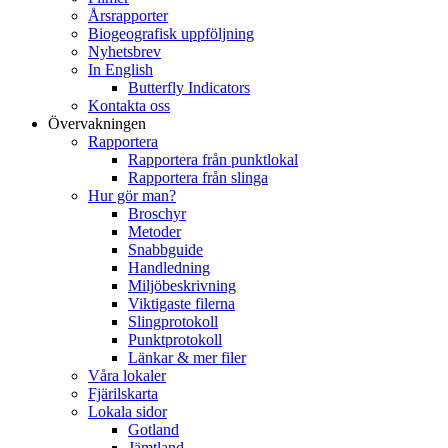
Årsrapporter
Biogeografisk uppföljning
Nyhetsbrev
In English
Butterfly Indicators
Kontakta oss
Övervakningen
Rapportera
Rapportera från punktlokal
Rapportera från slinga
Hur gör man?
Broschyr
Metoder
Snabbguide
Handledning
Miljöbeskrivning
Viktigaste filerna
Slingprotokoll
Punktprotokoll
Länkar & mer filer
Våra lokaler
Fjärilskarta
Lokala sidor
Gotland
Jämtland