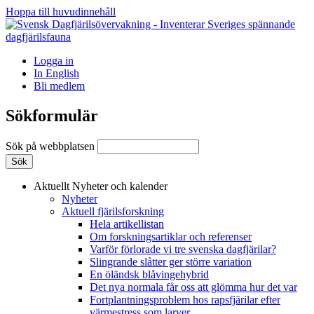
Hoppa till huvudinnehåll
Logga in
In English
Bli medlem
Sökformulär
Sök på webbplatsen
Aktuellt
Nyheter och kalender
Nyheter
Aktuell fjärilsforskning
Hela artikellistan
Om forskningsartiklar och referenser
Varför förlorade vi tre svenska dagfjärilar?
Slingrande slåtter ger större variation
En öländsk blåvingehybrid
Det nya normala får oss att glömma hur det var
Fortplantningsproblem hos rapsfjärilar efter
värmestress som larver