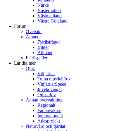
Närke
Västerbotten
Västmanland
Västra Götaland
Forum
Översikt
Ämnen
Fjärilsfrågor
Bilder
Allmänt
Fjärilsgalleri
Lär dig mer
Quiz
Vitfjärilar
Träna raps/kål/rov
VitfjärilarSpeed
Juvela vingar
Quizarkiv
Annan övervakning
Regionalt
Faunaväkteri
Internationellt
Atlasprojekt
Naturvård och fjärilar