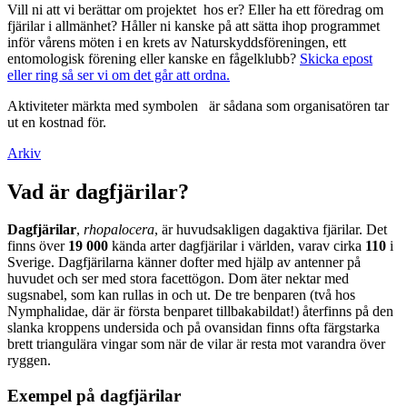
Vill ni att vi berättar om projektet hos er? Eller ha ett föredrag om
fjärilar i allmänhet? Håller ni kanske på att sätta ihop programmet
inför vårens möten i en krets av Naturskyddsföreningen, ett
entomologisk förening eller kanske en fågelklubb?
Skicka epost
eller ring så ser vi om det går att ordna.
Aktiviteter märkta med symbolen
är sådana som organisatören tar
ut en kostnad för.
Arkiv
Vad är dagfjärilar?
Dagfjärilar
,
rhopalocera
, är huvudsakligen dagaktiva fjärilar. Det
finns över
19 000
kända arter dagfjärilar i världen, varav cirka
110
i
Sverige. Dagfjärilarna känner dofter med hjälp av antenner på
huvudet och ser med stora facettögon. Dom äter nektar med
sugsnabel, som kan rullas in och ut. De tre benparen (två hos
Nymphalidae, där är första benparet tillbakabildat!) återfinns på den
slanka kroppens undersida och på ovansidan finns ofta färgstarka
brett triangulära vingar som när de vilar är resta mot varandra över
ryggen.
Exempel på dagfjärilar