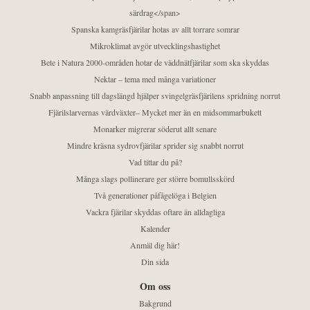
särdrag</span>
Spanska kamgräsfjärilar hotas av allt torrare somrar
Mikroklimat avgör utvecklingshastighet
Bete i Natura 2000-områden hotar de väddnätfjärilar som ska skyddas
Nektar – tema med många variationer
Snabb anpassning till dagslängd hjälper svingelgräsfjärilens spridning norrut
Fjärilslarvernas värdväxter– Mycket mer än en midsommarbukett
Monarker migrerar söderut allt senare
Mindre kräsna sydrovfjärilar sprider sig snabbt norrut
Vad tittar du på?
Många slags pollinerare ger större bomullsskörd
Två generationer påfågelöga i Belgien
Vackra fjärilar skyddas oftare än alldagliga
Kalender
Anmäl dig här!
Din sida
Om oss
Bakgrund