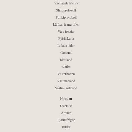
Viktigaste filerna
Slingprotokoll
Punktprotokoll
Länkar & mer filer
Våra lokaler
Fjärilskarta
Lokala sidor
Gotland
Jämtland
Närke
Västerbotten
Västmanland
Västra Götaland
Forum
Översikt
Ämnen
Fjärilsfrågor
Bilder