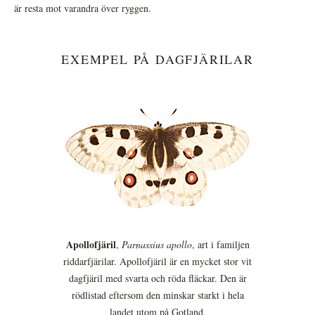
är resta mot varandra över ryggen.
EXEMPEL PÅ DAGFJÄRILAR
Apollofjäril
,
Parnassius apollo
, art i familjen
riddarfjärilar. Apollofjäril är en mycket stor vit
dagfjäril med svarta och röda fläckar. Den är
rödlistad eftersom den minskar starkt i hela
landet utom på Gotland.