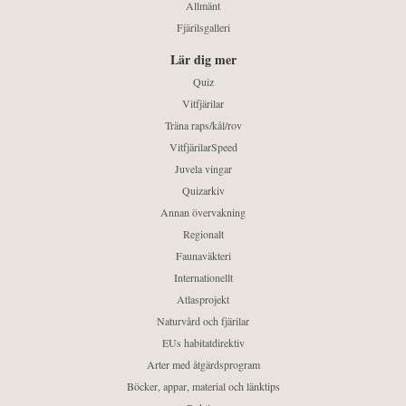
Allmänt
Fjärilsgalleri
Lär dig mer
Quiz
Vitfjärilar
Träna raps/kål/rov
VitfjärilarSpeed
Juvela vingar
Quizarkiv
Annan övervakning
Regionalt
Faunaväkteri
Internationellt
Atlasprojekt
Naturvård och fjärilar
EUs habitatdirektiv
Arter med åtgärdsprogram
Böcker, appar, material och länktips