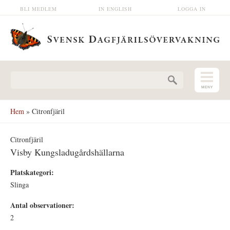
Hoppa till huvudinnehåll
BLI MEDLEM
IN ENGLISH
LOGGA IN
Sökformulär
Hem
» Citronfjäril
Citronfjäril
Visby Kungsladugårdshällarna
Platskategori:
Slinga
Antal observationer:
2