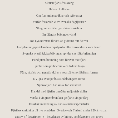
Aktuell fjärilsforskning
Hela artikellistan
Om forskningsartiklar och referenser
Varför förlorade vi tre svenska dagfjärilar?
Slingrande slåtter ger större variation
En öländsk blåvingehybrid
Det nya normala får oss att glömma hur det var
Fortplantningsproblem hos rapsfjärilar efter värmestress som larver
Svenska svartfläckiga blåvingar sprider sig i Storbritannien
Förskjuten blomning som försvar mot fjäril
Fjärilar som pollinerare – en laddad fråga
Färg, storlek och genetik skiljer skogspärlemorfjärilens former
UV-ljus avslöjar busksnabbvingens larver
Sydrovfjäril har smak för stadslivet
Handel med fjärilar omsätter miljontals dollar
Vätska i vingmembran kan ge fjärilsvingar färg
Drastisk minskning av danska habitatspecialister
Fjärilars spridning till nya områden i Sverige och Finland under 120 år <span
class="sf-description">– betydelsen av klimat, landskapstyp och arters