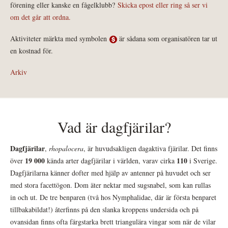
förening eller kanske en fågelklubb?
Skicka epost eller ring så ser vi
om det går att ordna.
Aktiviteter märkta med symbolen
är sådana som organisatören tar ut
en kostnad för.
Arkiv
Vad är dagfjärilar?
Dagfjärilar
,
rhopalocera
, är huvudsakligen dagaktiva fjärilar. Det finns
19 000
110
över
kända arter dagfjärilar i världen, varav cirka
i Sverige.
Dagfjärilarna känner dofter med hjälp av antenner på huvudet och ser
med stora facettögon. Dom äter nektar med sugsnabel, som kan rullas
in och ut. De tre benparen (två hos Nymphalidae, där är första benparet
tillbakabildat!) återfinns på den slanka kroppens undersida och på
ovansidan finns ofta färgstarka brett triangulära vingar som när de vilar