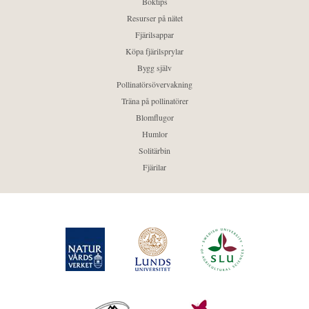
Boktips
Resurser på nätet
Fjärilsappar
Köpa fjärilsprylar
Bygg själv
Pollinatörsövervakning
Träna på pollinatörer
Blomflugor
Humlor
Solitärbin
Fjärilar