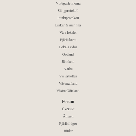
Viktigaste filerna
Slingprotokoll
Punktprotokoll
Länkar & mer filer
Våra lokaler
Fjärilskarta
Lokala sidor
Gotland
Jämtland
Närke
Västerbotten
Västmanland
Västra Götaland
Forum
Översikt
Ämnen
Fjärilsfrågor
Bilder