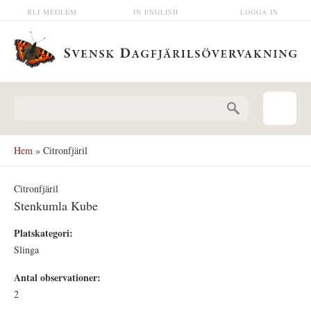
Hoppa till huvudinnehåll
BLI MEDLEM
IN ENGLISH
LOGGA IN
Sökformulär
Hem
» Citronfjäril
Citronfjäril
Stenkumla Kube
Platskategori:
Slinga
Antal observationer:
2