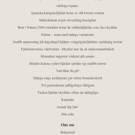
särdrag</span>
Spanska kamgräsfjärilar hotas av allt torrare somrar
Mikroklimat avgör utvecklingshastighet
Bete i Natura 2000-områden hotar de väddnätfjärilar som ska skyddas
Nektar – tema med många variationer
Snabb anpassning till dagslängd hjälper svingelgräsfjärilens spridning norrut
Fjärilslarvernas värdväxter– Mycket mer än en midsommarbukett
Monarker migrerar söderut allt senare
Mindre kräsna sydrovfjärilar sprider sig snabbt norrut
Vad tittar du på?
Många slags pollinerare ger större bomullsskörd
Två generationer påfågelöga i Belgien
Vackra fjärilar skyddas oftare än alldagliga
Kalender
Anmäl dig här!
Din sida
Om oss
Bakgrund