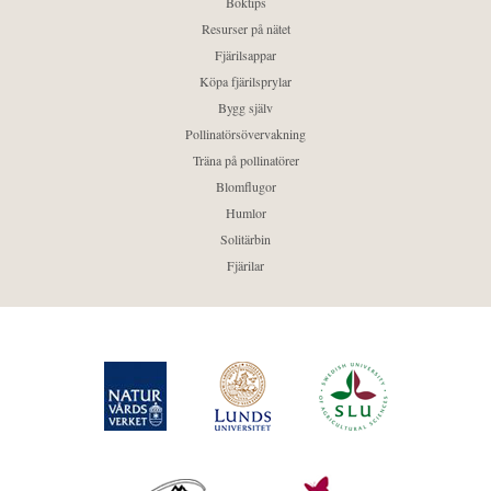
Boktips
Resurser på nätet
Fjärilsappar
Köpa fjärilsprylar
Bygg själv
Pollinatörsövervakning
Träna på pollinatörer
Blomflugor
Humlor
Solitärbin
Fjärilar