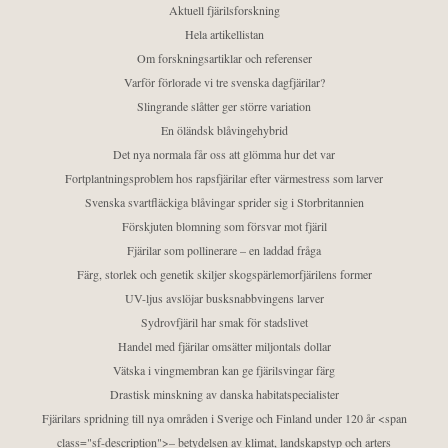
Aktuell fjärilsforskning
Hela artikellistan
Om forskningsartiklar och referenser
Varför förlorade vi tre svenska dagfjärilar?
Slingrande slåtter ger större variation
En öländsk blåvingehybrid
Det nya normala får oss att glömma hur det var
Fortplantningsproblem hos rapsfjärilar efter värmestress som larver
Svenska svartfläckiga blåvingar sprider sig i Storbritannien
Förskjuten blomning som försvar mot fjäril
Fjärilar som pollinerare – en laddad fråga
Färg, storlek och genetik skiljer skogspärlemorfjärilens former
UV-ljus avslöjar busksnabbvingens larver
Sydrovfjäril har smak för stadslivet
Handel med fjärilar omsätter miljontals dollar
Vätska i vingmembran kan ge fjärilsvingar färg
Drastisk minskning av danska habitatspecialister
Fjärilars spridning till nya områden i Sverige och Finland under 120 år <span
class="sf-description">– betydelsen av klimat, landskapstyp och arters