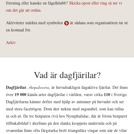
förening eller kanske en fågelklubb?
Skicka epost eller ring så ser vi
om det går att ordna.
Aktiviteter märkta med symbolen
är sådana som organisatören tar ut
en kostnad för.
Arkiv
Vad är dagfjärilar?
Dagfjärilar
,
rhopalocera
, är huvudsakligen dagaktiva fjärilar. Det finns
19 000
110
över
kända arter dagfjärilar i världen, varav cirka
i Sverige.
Dagfjärilarna känner dofter med hjälp av antenner på huvudet och ser
med stora facettögon. Dom äter nektar med sugsnabel, som kan rullas
in och ut. De tre benparen (två hos Nymphalidae, där är första benparet
tillbakabildat!) återfinns på den slanka kroppens undersida och på
ovansidan finns ofta färgstarka brett triangulära vingar som när de vilar