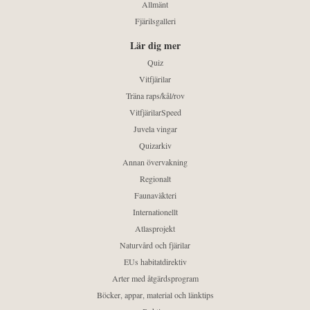
Allmänt
Fjärilsgalleri
Lär dig mer
Quiz
Vitfjärilar
Träna raps/kål/rov
VitfjärilarSpeed
Juvela vingar
Quizarkiv
Annan övervakning
Regionalt
Faunaväkteri
Internationellt
Atlasprojekt
Naturvård och fjärilar
EUs habitatdirektiv
Arter med åtgärdsprogram
Böcker, appar, material och länktips