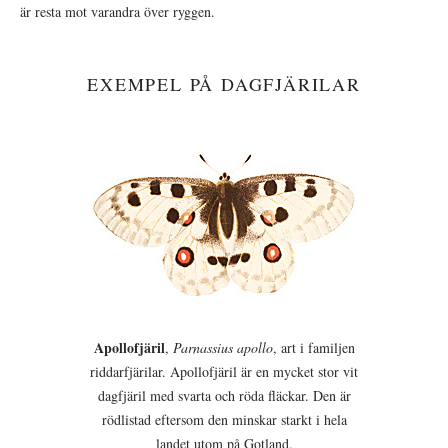
är resta mot varandra över ryggen.
EXEMPEL PÅ DAGFJÄRILAR
Apollofjäril
,
Parnassius apollo
, art i familjen
riddarfjärilar. Apollofjäril är en mycket stor vit
dagfjäril med svarta och röda fläckar. Den är
rödlistad eftersom den minskar starkt i hela
landet utom på Gotland.