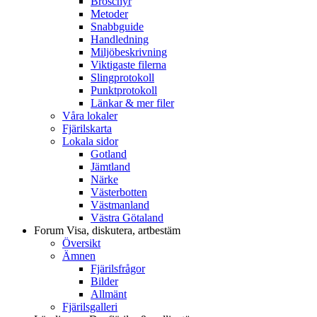
Broschyr
Metoder
Snabbguide
Handledning
Miljöbeskrivning
Viktigaste filerna
Slingprotokoll
Punktprotokoll
Länkar & mer filer
Våra lokaler
Fjärilskarta
Lokala sidor
Gotland
Jämtland
Närke
Västerbotten
Västmanland
Västra Götaland
Forum
Visa, diskutera, artbestäm
Översikt
Ämnen
Fjärilsfrågor
Bilder
Allmänt
Fjärilsgalleri