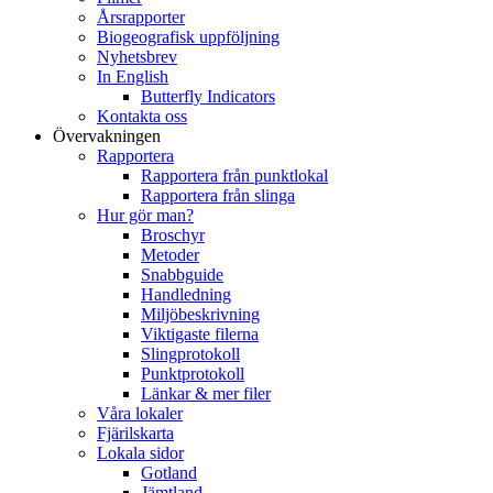
Årsrapporter
Biogeografisk uppföljning
Nyhetsbrev
In English
Butterfly Indicators
Kontakta oss
Övervakningen
Rapportera
Rapportera från punktlokal
Rapportera från slinga
Hur gör man?
Broschyr
Metoder
Snabbguide
Handledning
Miljöbeskrivning
Viktigaste filerna
Slingprotokoll
Punktprotokoll
Länkar & mer filer
Våra lokaler
Fjärilskarta
Lokala sidor
Gotland
Jämtland