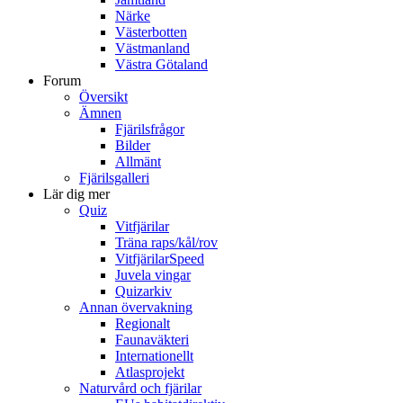
Närke
Västerbotten
Västmanland
Västra Götaland
Forum
Översikt
Ämnen
Fjärilsfrågor
Bilder
Allmänt
Fjärilsgalleri
Lär dig mer
Quiz
Vitfjärilar
Träna raps/kål/rov
VitfjärilarSpeed
Juvela vingar
Quizarkiv
Annan övervakning
Regionalt
Faunaväkteri
Internationellt
Atlasprojekt
Naturvård och fjärilar