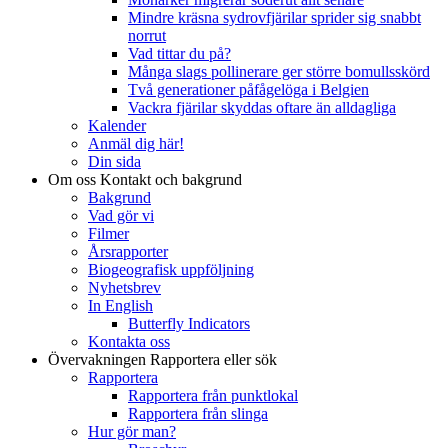
Mindre kräsna sydrovfjärilar sprider sig snabbt
norrut
Vad tittar du på?
Många slags pollinerare ger större bomullsskörd
Två generationer påfågelöga i Belgien
Vackra fjärilar skyddas oftare än alldagliga
Kalender
Anmäl dig här!
Din sida
Om oss
Kontakt och bakgrund
Bakgrund
Vad gör vi
Filmer
Årsrapporter
Biogeografisk uppföljning
Nyhetsbrev
In English
Butterfly Indicators
Kontakta oss
Övervakningen
Rapportera eller sök
Rapportera
Rapportera från punktlokal
Rapportera från slinga
Hur gör man?