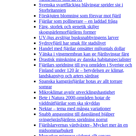
Svenska svartfläckiga blåvingar sprider sig i
Storbritannien
Förskjuten blomning som försvar mot fjäril
Fjärilar som pollinerare – en laddad fråga
Färg, storlek och genetik skiljer
skogspärlemorfjärilens former
UV-ljus avslöjar busksnabbvingens larver
Sydrovfjäril har smak för stadslivet
Handel med fjärilar omsätter miljontals dollar
Vätska i vingmembran kan ge fjärilsvingar färg
Drastisk minskning av danska habitatspecialister
Fjärilars spridning till nya områden i Sverige och
Finland under 120 år
– betydelsen av klimat,
landskapstyp och arters särdrag
Spanska kamgräsfjärilar hotas av allt torrare
somrar
Mikroklimat avgör utvecklingshastighet
Bete i Natura 2000-områden hotar de
väddnätfjärilar som ska skyddas
Nektar – tema med många variationer
Snabb anpassning till dagslängd hjälper
svingelgräsfjärilens spridning norrut
Fjärilslarvernas värdväxter– Mycket mer än en
midsommarbukett
Monarker migrerar söderut allt senare