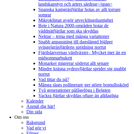
landskapstyp och arters särdrag</span>
Spanska kamgräsfjärilar hotas av allt torrare
somrar
Mikroklimat avgör utvecklingshastighet
Bete i Natura 2000-områden hotar de
väddnätfjärilar som ska skyddas
Nektar – tema med många variationer
Snabb anpassning till dagslängd hjälper
svingelgräsfjärilens spridning norrut
Fjärilslarvernas värdväxter– Mycket mer än en
midsommarbukett
Monarker migrerar söderut allt senare
Mindre kräsna sydrovfjärilar sprider sig snabbt
norrut
Vad tittar du på?
Många slags pollinerare ger större bomullsskörd
Två generationer påfågelöga i Belgien
Vackra fjärilar skyddas oftare än alldagliga
Kalender
Anmäl dig här!
Din sida
Om oss
Bakgrund
Vad gör vi
Filmer