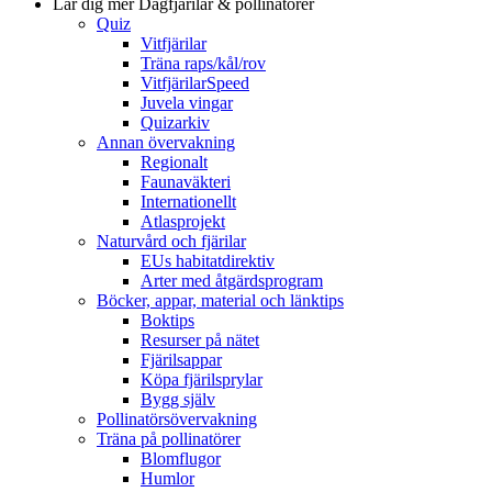
Lär dig mer
Dagfjärilar & pollinatörer
Quiz
Vitfjärilar
Träna raps/kål/rov
VitfjärilarSpeed
Juvela vingar
Quizarkiv
Annan övervakning
Regionalt
Faunaväkteri
Internationellt
Atlasprojekt
Naturvård och fjärilar
EUs habitatdirektiv
Arter med åtgärdsprogram
Böcker, appar, material och länktips
Boktips
Resurser på nätet
Fjärilsappar
Köpa fjärilsprylar
Bygg själv
Pollinatörsövervakning
Träna på pollinatörer
Blomflugor
Humlor