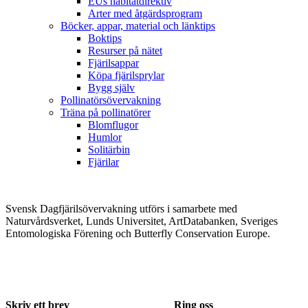
EUs habitatdirektiv
Arter med åtgärdsprogram
Böcker, appar, material och länktips
Boktips
Resurser på nätet
Fjärilsappar
Köpa fjärilsprylar
Bygg själv
Pollinatörsövervakning
Träna på pollinatörer
Blomflugor
Humlor
Solitärbin
Fjärilar
Svensk Dagfjärilsövervakning utförs i samarbete med
Naturvårdsverket, Lunds Universitet, ArtDatabanken, Sveriges
Entomologiska Förening och Butterfly Conservation Europe.
Skriv ett brev
Ring oss