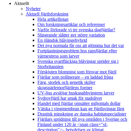
Aktuellt
Nyheter
Aktuell fjärilsforskning
Hela artikellistan
Om forskningsartiklar och referenser
Varför förlorade vi tre svenska dagfjärilar?
Slingrande slåtter ger större variation
En öländsk blåvingehybrid
Det nya normala får oss att glömma hur det var
Fortplantningsproblem hos rapsfjärilar efter
värmestress som larver
Svenska svartfläckiga blåvingar sprider sig i
Storbritannien
Förskjuten blomning som försvar mot fjäril
Fjärilar som pollinerare – en laddad fråga
Färg, storlek och genetik skiljer
skogspärlemorfjärilens former
UV-ljus avslöjar busksnabbvingens larver
Sydrovfjäril har smak för stadslivet
Handel med fjärilar omsätter miljontals dollar
Vätska i vingmembran kan ge fjärilsvingar färg
Drastisk minskning av danska habitatspecialister
Fjärilars spridning till nya områden i Sverige och
Finland under 120 år <span class="sf-
description">– betydelsen av klimat,