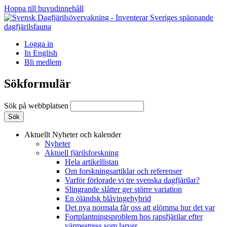
Hoppa till huvudinnehåll
Logga in
In English
Bli medlem
Sökformulär
Sök på webbplatsen
Aktuellt
Nyheter och kalender
Nyheter
Aktuell fjärilsforskning
Hela artikellistan
Om forskningsartiklar och referenser
Varför förlorade vi tre svenska dagfjärilar?
Slingrande slåtter ger större variation
En öländsk blåvingehybrid
Det nya normala får oss att glömma hur det var
Fortplantningsproblem hos rapsfjärilar efter
värmestress som larver