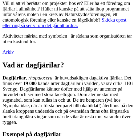
Vill ni att vi berättar om projektet hos er? Eller ha ett föredrag om
fjärilar i allmänhet? Håller ni kanske på att sätta ihop programmet
inför vårens möten i en krets av Naturskyddsföreningen, ett
entomologisk förening eller kanske en fågelklubb?
Skicka epost
eller ring så ser vi om det går att ordna.
Aktiviteter märkta med symbolen
är sådana som organisatören tar
ut en kostnad för.
Arkiv
Vad är dagfjärilar?
Dagfjärilar
,
rhopalocera
, är huvudsakligen dagaktiva fjärilar. Det
finns över
19 000
kända arter dagfjärilar i världen, varav cirka
110
i
Sverige. Dagfjärilarna känner dofter med hjälp av antenner på
huvudet och ser med stora facettögon. Dom äter nektar med
sugsnabel, som kan rullas in och ut. De tre benparen (två hos
Nymphalidae, där är första benparet tillbakabildat!) återfinns på den
slanka kroppens undersida och på ovansidan finns ofta färgstarka
brett triangulära vingar som när de vilar är resta mot varandra över
ryggen.
Exempel på dagfjärilar