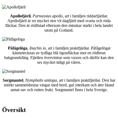
Apollofjäril
,
Parnassius apollo
, art i familjen riddarfjärilar.
Apollofjäril är en mycket stor vit dagfjäril med svarta och röda
fläckar. Den är rödlistad eftersom den minskar starkt i hela landet
utom på Gotland.
Påfågelöga
,
Inachis io
, art i familjen praktfjärilar. Påfågelögat
kännetecknas av tydliga blå ögonfläckar mot en rödbrun
bakgrundsfärg. Fjärilen övervintrar som vuxen och därför kan den
ses mycket tidigt på våren.
Sorgmantel
,
Nymphalis antiopa
, art i familjen praktfjärilar. Den har
mörkt sammetsbruna vingar med bred, gul ytterkant och äter bland
annat sav och rutten frukt. Sorgmantel finns i hela Sverige.
Översikt