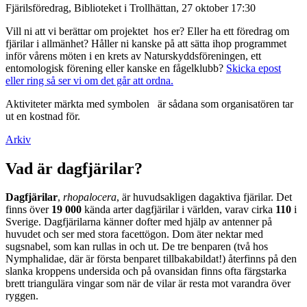
Fjärilsföredrag, Biblioteket i Trollhättan, 27 oktober 17:30
Vill ni att vi berättar om projektet hos er? Eller ha ett föredrag om
fjärilar i allmänhet? Håller ni kanske på att sätta ihop programmet
inför vårens möten i en krets av Naturskyddsföreningen, ett
entomologisk förening eller kanske en fågelklubb?
Skicka epost
eller ring så ser vi om det går att ordna.
Aktiviteter märkta med symbolen
är sådana som organisatören tar
ut en kostnad för.
Arkiv
Vad är dagfjärilar?
Dagfjärilar
,
rhopalocera
, är huvudsakligen dagaktiva fjärilar. Det
finns över
19 000
kända arter dagfjärilar i världen, varav cirka
110
i
Sverige. Dagfjärilarna känner dofter med hjälp av antenner på
huvudet och ser med stora facettögon. Dom äter nektar med
sugsnabel, som kan rullas in och ut. De tre benparen (två hos
Nymphalidae, där är första benparet tillbakabildat!) återfinns på den
slanka kroppens undersida och på ovansidan finns ofta färgstarka
brett triangulära vingar som när de vilar är resta mot varandra över
ryggen.