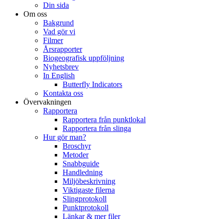
Din sida
Om oss
Bakgrund
Vad gör vi
Filmer
Årsrapporter
Biogeografisk uppföljning
Nyhetsbrev
In English
Butterfly Indicators
Kontakta oss
Övervakningen
Rapportera
Rapportera från punktlokal
Rapportera från slinga
Hur gör man?
Broschyr
Metoder
Snabbguide
Handledning
Miljöbeskrivning
Viktigaste filerna
Slingprotokoll
Punktprotokoll
Länkar & mer filer