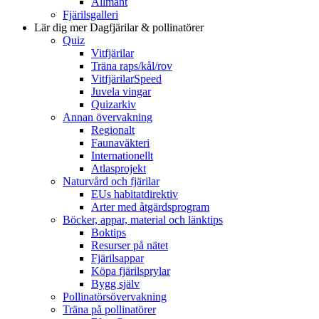
Allmänt
Fjärilsgalleri
Lär dig mer
Dagfjärilar & pollinatörer
Quiz
Vitfjärilar
Träna raps/kål/rov
VitfjärilarSpeed
Juvela vingar
Quizarkiv
Annan övervakning
Regionalt
Faunaväkteri
Internationellt
Atlasprojekt
Naturvård och fjärilar
EUs habitatdirektiv
Arter med åtgärdsprogram
Böcker, appar, material och länktips
Boktips
Resurser på nätet
Fjärilsappar
Köpa fjärilsprylar
Bygg själv
Pollinatörsövervakning
Träna på pollinatörer