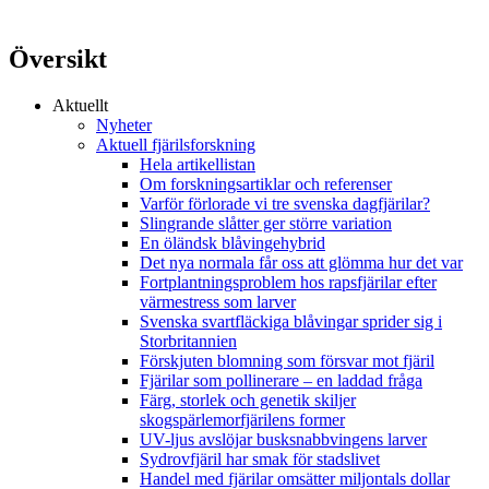
Översikt
Aktuellt
Nyheter
Aktuell fjärilsforskning
Hela artikellistan
Om forskningsartiklar och referenser
Varför förlorade vi tre svenska dagfjärilar?
Slingrande slåtter ger större variation
En öländsk blåvingehybrid
Det nya normala får oss att glömma hur det var
Fortplantningsproblem hos rapsfjärilar efter
värmestress som larver
Svenska svartfläckiga blåvingar sprider sig i
Storbritannien
Förskjuten blomning som försvar mot fjäril
Fjärilar som pollinerare – en laddad fråga
Färg, storlek och genetik skiljer
skogspärlemorfjärilens former
UV-ljus avslöjar busksnabbvingens larver
Sydrovfjäril har smak för stadslivet
Handel med fjärilar omsätter miljontals dollar