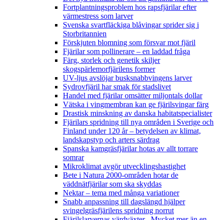
Fortplantningsproblem hos rapsfjärilar efter
värmestress som larver
Svenska svartfläckiga blåvingar sprider sig i
Storbritannien
Förskjuten blomning som försvar mot fjäril
Fjärilar som pollinerare – en laddad fråga
Färg, storlek och genetik skiljer
skogspärlemorfjärilens former
UV-ljus avslöjar busksnabbvingens larver
Sydrovfjäril har smak för stadslivet
Handel med fjärilar omsätter miljontals dollar
Vätska i vingmembran kan ge fjärilsvingar färg
Drastisk minskning av danska habitatspecialister
Fjärilars spridning till nya områden i Sverige och
Finland under 120 år
– betydelsen av klimat,
landskapstyp och arters särdrag
Spanska kamgräsfjärilar hotas av allt torrare
somrar
Mikroklimat avgör utvecklingshastighet
Bete i Natura 2000-områden hotar de
väddnätfjärilar som ska skyddas
Nektar – tema med många variationer
Snabb anpassning till dagslängd hjälper
svingelgräsfjärilens spridning norrut
Fjärilslarvernas värdväxter– Mycket mer än en