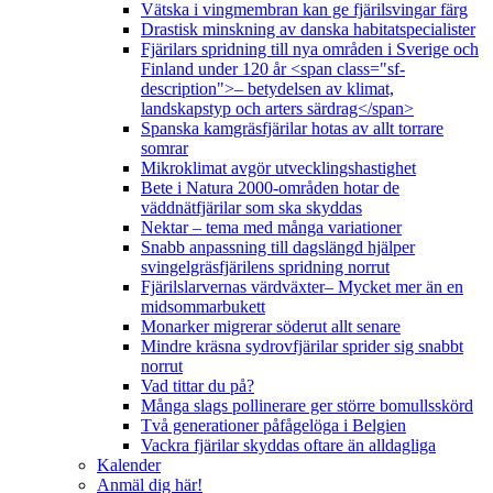
Vätska i vingmembran kan ge fjärilsvingar färg
Drastisk minskning av danska habitatspecialister
Fjärilars spridning till nya områden i Sverige och
Finland under 120 år <span class="sf-
description">– betydelsen av klimat,
landskapstyp och arters särdrag</span>
Spanska kamgräsfjärilar hotas av allt torrare
somrar
Mikroklimat avgör utvecklingshastighet
Bete i Natura 2000-områden hotar de
väddnätfjärilar som ska skyddas
Nektar – tema med många variationer
Snabb anpassning till dagslängd hjälper
svingelgräsfjärilens spridning norrut
Fjärilslarvernas värdväxter– Mycket mer än en
midsommarbukett
Monarker migrerar söderut allt senare
Mindre kräsna sydrovfjärilar sprider sig snabbt
norrut
Vad tittar du på?
Många slags pollinerare ger större bomullsskörd
Två generationer påfågelöga i Belgien
Vackra fjärilar skyddas oftare än alldagliga
Kalender
Anmäl dig här!