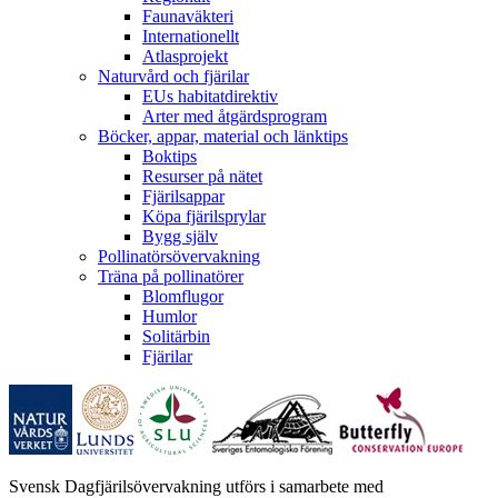
Faunaväkteri
Internationellt
Atlasprojekt
Naturvård och fjärilar
EUs habitatdirektiv
Arter med åtgärdsprogram
Böcker, appar, material och länktips
Boktips
Resurser på nätet
Fjärilsappar
Köpa fjärilsprylar
Bygg själv
Pollinatörsövervakning
Träna på pollinatörer
Blomflugor
Humlor
Solitärbin
Fjärilar
Svensk Dagfjärilsövervakning utförs i samarbete med