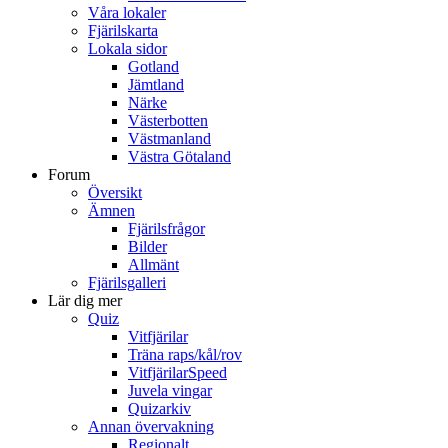
Våra lokaler
Fjärilskarta
Lokala sidor
Gotland
Jämtland
Närke
Västerbotten
Västmanland
Västra Götaland
Forum
Översikt
Ämnen
Fjärilsfrågor
Bilder
Allmänt
Fjärilsgalleri
Lär dig mer
Quiz
Vitfjärilar
Träna raps/kål/rov
VitfjärilarSpeed
Juvela vingar
Quizarkiv
Annan övervakning
Regionalt