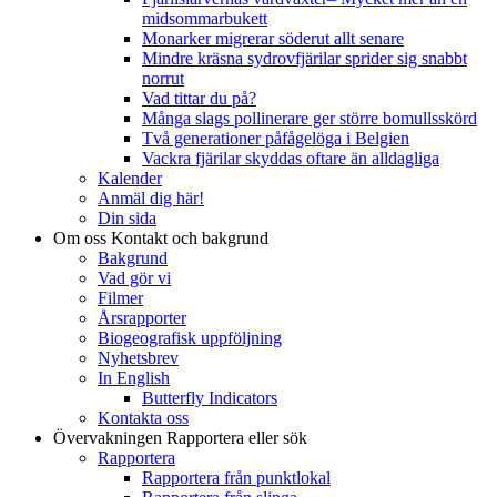
midsommarbukett
Monarker migrerar söderut allt senare
Mindre kräsna sydrovfjärilar sprider sig snabbt
norrut
Vad tittar du på?
Många slags pollinerare ger större bomullsskörd
Två generationer påfågelöga i Belgien
Vackra fjärilar skyddas oftare än alldagliga
Kalender
Anmäl dig här!
Din sida
Om oss
Kontakt och bakgrund
Bakgrund
Vad gör vi
Filmer
Årsrapporter
Biogeografisk uppföljning
Nyhetsbrev
In English
Butterfly Indicators
Kontakta oss
Övervakningen
Rapportera eller sök
Rapportera
Rapportera från punktlokal