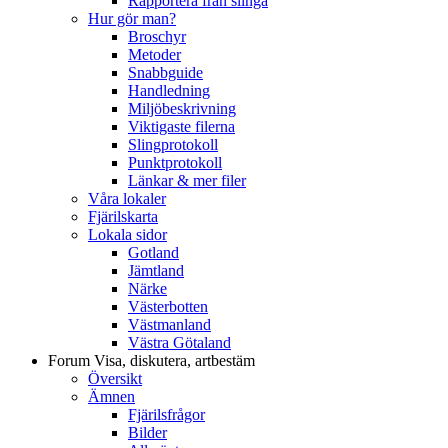
Rapportera från slinga
Hur gör man?
Broschyr
Metoder
Snabbguide
Handledning
Miljöbeskrivning
Viktigaste filerna
Slingprotokoll
Punktprotokoll
Länkar & mer filer
Våra lokaler
Fjärilskarta
Lokala sidor
Gotland
Jämtland
Närke
Västerbotten
Västmanland
Västra Götaland
Forum
Visa, diskutera, artbestäm
Översikt
Ämnen
Fjärilsfrågor
Bilder