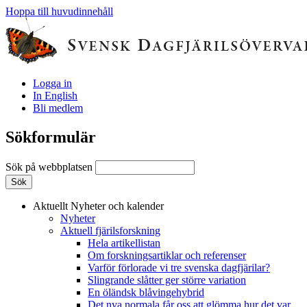
Hoppa till huvudinnehåll
Logga in
In English
Bli medlem
Sökformulär
Sök på webbplatsen
Aktuellt
Nyheter och kalender
Nyheter
Aktuell fjärilsforskning
Hela artikellistan
Om forskningsartiklar och referenser
Varför förlorade vi tre svenska dagfjärilar?
Slingrande slåtter ger större variation
En öländsk blåvingehybrid
Det nya normala får oss att glömma hur det var