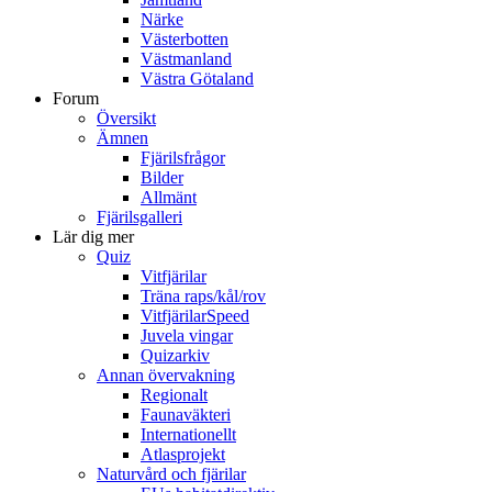
Närke
Västerbotten
Västmanland
Västra Götaland
Forum
Översikt
Ämnen
Fjärilsfrågor
Bilder
Allmänt
Fjärilsgalleri
Lär dig mer
Quiz
Vitfjärilar
Träna raps/kål/rov
VitfjärilarSpeed
Juvela vingar
Quizarkiv
Annan övervakning
Regionalt
Faunaväkteri
Internationellt
Atlasprojekt
Naturvård och fjärilar