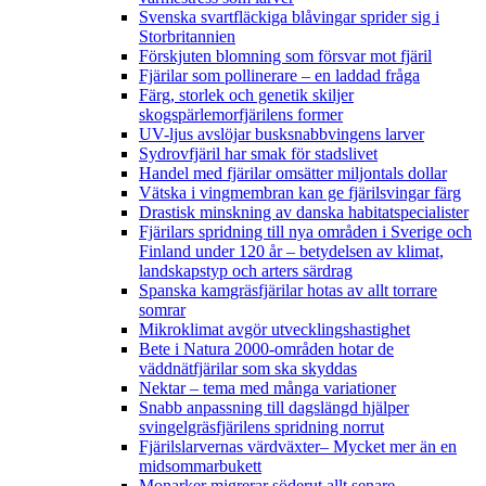
Svenska svartfläckiga blåvingar sprider sig i
Storbritannien
Förskjuten blomning som försvar mot fjäril
Fjärilar som pollinerare – en laddad fråga
Färg, storlek och genetik skiljer
skogspärlemorfjärilens former
UV-ljus avslöjar busksnabbvingens larver
Sydrovfjäril har smak för stadslivet
Handel med fjärilar omsätter miljontals dollar
Vätska i vingmembran kan ge fjärilsvingar färg
Drastisk minskning av danska habitatspecialister
Fjärilars spridning till nya områden i Sverige och
Finland under 120 år
– betydelsen av klimat,
landskapstyp och arters särdrag
Spanska kamgräsfjärilar hotas av allt torrare
somrar
Mikroklimat avgör utvecklingshastighet
Bete i Natura 2000-områden hotar de
väddnätfjärilar som ska skyddas
Nektar – tema med många variationer
Snabb anpassning till dagslängd hjälper
svingelgräsfjärilens spridning norrut
Fjärilslarvernas värdväxter– Mycket mer än en
midsommarbukett
Monarker migrerar söderut allt senare