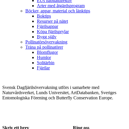
EUs habitatdirektiv
Arter med åtgärdsprogram
Böcker, appar, material och länktips
Boktips
Resurser på nätet
Fjärilsappar
Köpa fjärilsprylar
Bygg själv
Pollinatörsövervakning
Träna på pollinatörer
Blomflugor
Humlor
Solitärbin
Fjärilar
Svensk Dagfjärilsövervakning utförs i samarbete med
Naturvårdsverket, Lunds Universitet, ArtDatabanken, Sveriges
Entomologiska Förening och Butterfly Conservation Europe.
Skriv ett brev
Ring oss