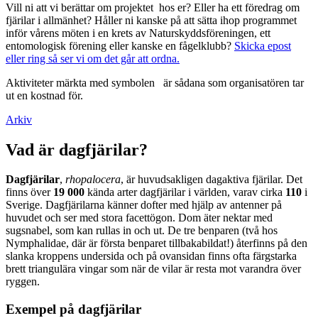
Vill ni att vi berättar om projektet hos er? Eller ha ett föredrag om
fjärilar i allmänhet? Håller ni kanske på att sätta ihop programmet
inför vårens möten i en krets av Naturskyddsföreningen, ett
entomologisk förening eller kanske en fågelklubb?
Skicka epost
eller ring så ser vi om det går att ordna.
Aktiviteter märkta med symbolen
är sådana som organisatören tar
ut en kostnad för.
Arkiv
Vad är dagfjärilar?
Dagfjärilar
,
rhopalocera
, är huvudsakligen dagaktiva fjärilar. Det
finns över
19 000
kända arter dagfjärilar i världen, varav cirka
110
i
Sverige. Dagfjärilarna känner dofter med hjälp av antenner på
huvudet och ser med stora facettögon. Dom äter nektar med
sugsnabel, som kan rullas in och ut. De tre benparen (två hos
Nymphalidae, där är första benparet tillbakabildat!) återfinns på den
slanka kroppens undersida och på ovansidan finns ofta färgstarka
brett triangulära vingar som när de vilar är resta mot varandra över
ryggen.
Exempel på dagfjärilar