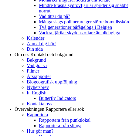
Mindre kräsna sydrovfjärilar sprider sig snabbt
norrut
Vad tittar du på?
Många slags pollinerare ger större bomullsskörd
Två generationer påfågelöga i Belgien
Vackra fjärilar skyddas oftare än alldagliga
Kalender
Anmäl dig här!
Din sida
Om oss
Kontakt och bakgrund
Bakgrund
Vad gör vi
Filmer
Årsrapporter
Biogeografisk uppföljning
Nyhetsbrev
In English
Butterfly Indicators
Kontakta oss
Övervakningen
Rapportera eller sök
Rapportera
Rapportera från punktlokal
Rapportera från slinga
Hur gör man?