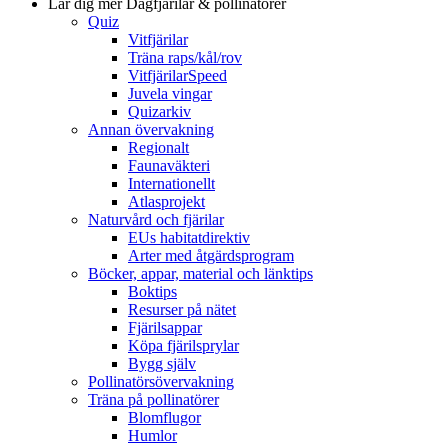
Lär dig mer
Dagfjärilar & pollinatörer
Quiz
Vitfjärilar
Träna raps/kål/rov
VitfjärilarSpeed
Juvela vingar
Quizarkiv
Annan övervakning
Regionalt
Faunaväkteri
Internationellt
Atlasprojekt
Naturvård och fjärilar
EUs habitatdirektiv
Arter med åtgärdsprogram
Böcker, appar, material och länktips
Boktips
Resurser på nätet
Fjärilsappar
Köpa fjärilsprylar
Bygg själv
Pollinatörsövervakning
Träna på pollinatörer
Blomflugor
Humlor