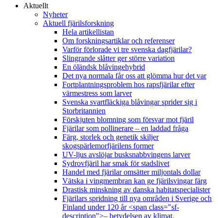
Aktuellt
Nyheter
Aktuell fjärilsforskning
Hela artikellistan
Om forskningsartiklar och referenser
Varför förlorade vi tre svenska dagfjärilar?
Slingrande slåtter ger större variation
En öländsk blåvingehybrid
Det nya normala får oss att glömma hur det var
Fortplantningsproblem hos rapsfjärilar efter
värmestress som larver
Svenska svartfläckiga blåvingar sprider sig i
Storbritannien
Förskjuten blomning som försvar mot fjäril
Fjärilar som pollinerare – en laddad fråga
Färg, storlek och genetik skiljer
skogspärlemorfjärilens former
UV-ljus avslöjar busksnabbvingens larver
Sydrovfjäril har smak för stadslivet
Handel med fjärilar omsätter miljontals dollar
Vätska i vingmembran kan ge fjärilsvingar färg
Drastisk minskning av danska habitatspecialister
Fjärilars spridning till nya områden i Sverige och
Finland under 120 år <span class="sf-
description">– betydelsen av klimat,