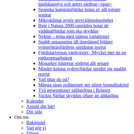
landskapstyp och arters särdrag</span>
Spanska kamgräsfjärilar hotas av allt torrare
somrar
Mikroklimat avgör utvecklingshastighet
Bete i Natura 2000-områden hotar de
väddnätfjärilar som ska skyddas
Nektar – tema med många variationer
Snabb anpassning till dagslängd hjälper
svingelgräsfjärilens spridning norrut
Fjärilslarvernas värdväxter– Mycket mer än en
midsommarbukett
Monarker migrerar söderut allt senare
Mindre kräsna sydrovfjärilar sprider sig snabbt
norrut
Vad tittar du på?
Många slags pollinerare ger större bomullsskörd
Två generationer påfågelöga i Belgien
Vackra fjärilar skyddas oftare än alldagliga
Kalender
Anmäl dig här!
Din sida
Om oss
Bakgrund
Vad gör vi
Filmer