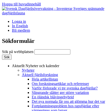
Hoppa till huvudinnehåll
Logga in
In English
Bli medlem
Sökformulär
Sök på webbplatsen
Aktuellt
Nyheter och kalender
Nyheter
Aktuell fjärilsforskning
Hela artikellistan
Om forskningsartiklar och referenser
Varför förlorade vi tre svenska dagfjärilar?
Slingrande slåtter ger större variation
En öländsk blåvingehybrid
Det nya normala får oss att glömma hur det var
Fortplantningsproblem hos rapsfjärilar efter
värmestress som larver