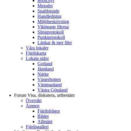
Broschyr
Metoder
Snabbguide
Handledning
Miljöbeskrivning
Viktigaste filerna
Slingprotokoll
Punktprotokoll
Länkar & mer filer
Våra lokaler
Fjärilskarta
Lokala sidor
Gotland
Jämtland
Närke
Västerbotten
Västmanland
Västra Götaland
Forum
Visa, diskutera, artbestäm
Översikt
Ämnen
Fjärilsfrågor
Bilder
Allmänt
Fjärilsgalleri