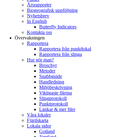
Årsrapporter
Biogeografisk uppföljning
Nyhetsbrev
In English
Butterfly Indicators
Kontakta oss
Övervakningen
Rapportera
Rapportera från punktlokal
Rapportera från slinga
Hur gör man?
Broschyr
Metoder
Snabbguide
Handledning
Miljöbeskrivning
Viktigaste filerna
Slingprotokoll
Punktprotokoll
Länkar & mer filer
Våra lokaler
Fjärilskarta
Lokala sidor
Gotland
Jämtland