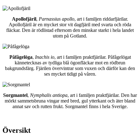
Apollofjäril
,
Parnassius apollo
, art i familjen riddarfjärilar.
Apollofjäril är en mycket stor vit dagfjäril med svarta och röda
fläckar. Den är rödlistad eftersom den minskar starkt i hela landet
utom på Gotland.
Påfågelöga
,
Inachis io
, art i familjen praktfjärilar. Påfågelögat
kännetecknas av tydliga blå ögonfläckar mot en rödbrun
bakgrundsfärg. Fjärilen övervintrar som vuxen och därför kan den
ses mycket tidigt på våren.
Sorgmantel
,
Nymphalis antiopa
, art i familjen praktfjärilar. Den har
mörkt sammetsbruna vingar med bred, gul ytterkant och äter bland
annat sav och rutten frukt. Sorgmantel finns i hela Sverige.
Översikt