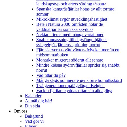
landskapstyp och arters särdrag</span>
Spanska kamgräsfjärilar hotas av allt torrare
somrar
Mikroklimat avgör utvecklingshastighet
Bete i Natura 2000-områden hotar de
väddnätfjärilar som ska skyddas
Nektar – tema med många variationer
Snabb anpassning till dagslängd hjälper
svingelgräsfjärilens spridning norrut
Fjärilslarvernas värdväxter– Mycket mer än en
midsommarbukett
Monarker migrerar söderut allt senare
Mindre kräsna sydrovfjärilar sprider sig snabbt
norrut
Vad tittar du på?
Många slags pollinerare ger större bomullsskörd
Två generationer påfågelöga i Belgien
Vackra fjärilar skyddas oftare än alldagliga
Kalender
Anmäl dig här!
Din sida
Om oss
Bakgrund
Vad gör vi
Filmer