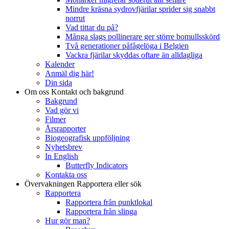
Mindre kräsna sydrovfjärilar sprider sig snabbt
norrut
Vad tittar du på?
Många slags pollinerare ger större bomullsskörd
Två generationer påfågelöga i Belgien
Vackra fjärilar skyddas oftare än alldagliga
Kalender
Anmäl dig här!
Din sida
Om oss
Kontakt och bakgrund
Bakgrund
Vad gör vi
Filmer
Årsrapporter
Biogeografisk uppföljning
Nyhetsbrev
In English
Butterfly Indicators
Kontakta oss
Övervakningen
Rapportera eller sök
Rapportera
Rapportera från punktlokal
Rapportera från slinga
Hur gör man?