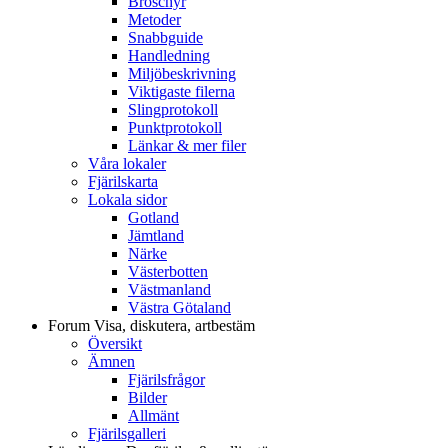
Broschyr
Metoder
Snabbguide
Handledning
Miljöbeskrivning
Viktigaste filerna
Slingprotokoll
Punktprotokoll
Länkar & mer filer
Våra lokaler
Fjärilskarta
Lokala sidor
Gotland
Jämtland
Närke
Västerbotten
Västmanland
Västra Götaland
Forum
Visa, diskutera, artbestäm
Översikt
Ämnen
Fjärilsfrågor
Bilder
Allmänt
Fjärilsgalleri