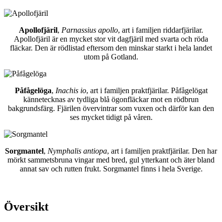
Apollofjäril
,
Parnassius apollo
, art i familjen riddarfjärilar.
Apollofjäril är en mycket stor vit dagfjäril med svarta och röda
fläckar. Den är rödlistad eftersom den minskar starkt i hela landet
utom på Gotland.
Påfågelöga
,
Inachis io
, art i familjen praktfjärilar. Påfågelögat
kännetecknas av tydliga blå ögonfläckar mot en rödbrun
bakgrundsfärg. Fjärilen övervintrar som vuxen och därför kan den
ses mycket tidigt på våren.
Sorgmantel
,
Nymphalis antiopa
, art i familjen praktfjärilar. Den har
mörkt sammetsbruna vingar med bred, gul ytterkant och äter bland
annat sav och rutten frukt. Sorgmantel finns i hela Sverige.
Översikt