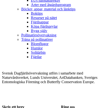
EUs habitatdirektiv
Arter med åtgärdsprogram
Böcker, appar, material och länktips
Boktips
Resurser på nätet
Fjärilsappar
Köpa fjärilsprylar
Bygg själv
Pollinatörsövervakning
Träna på pollinatörer
Blomflugor
Humlor
Solitärbin
Fjärilar
Svensk Dagfjärilsövervakning utförs i samarbete med
Naturvårdsverket, Lunds Universitet, ArtDatabanken, Sveriges
Entomologiska Förening och Butterfly Conservation Europe.
Skriv ett brev
Ring oss