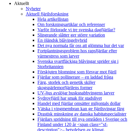
Aktuellt
Nyheter
Aktuell fjärilsforskning
Hela artikellistan
Om forskningsartiklar och referenser
Varför förlorade vi tre svenska dagfjärilar?
Slingrande slåtter ger större variation
En öländsk blåvingehybrid
Det nya normala får oss att glömma hur det var
Fortplantningsproblem hos rapsfjärilar efter
värmestress som larver
Svenska svartfläckiga blåvingar sprider sig i
Storbritannien
Förskjuten blomning som försvar mot fjäril
Fjärilar som pollinerare – en laddad fråga
Färg, storlek och genetik skiljer
skogspärlemorfjärilens former
UV-ljus avslöjar busksnabbvingens larver
Sydrovfjäril har smak för stadslivet
Handel med fjärilar omsätter miljontals dollar
Vätska i vingmembran kan ge fjärilsvingar färg
Drastisk minskning av danska habitatspecialister
Fjärilars spridning till nya områden i Sverige och
Finland under 120 år <span class="sf-
description">– betydelsen av klimat,