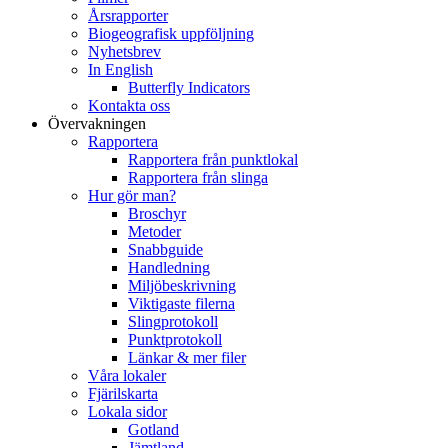
Årsrapporter
Biogeografisk uppföljning
Nyhetsbrev
In English
Butterfly Indicators
Kontakta oss
Övervakningen
Rapportera
Rapportera från punktlokal
Rapportera från slinga
Hur gör man?
Broschyr
Metoder
Snabbguide
Handledning
Miljöbeskrivning
Viktigaste filerna
Slingprotokoll
Punktprotokoll
Länkar & mer filer
Våra lokaler
Fjärilskarta
Lokala sidor
Gotland
Jämtland