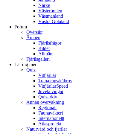
Närke
Västerbotten
Västmanland
Västra Götaland
Forum
Översikt
Ämnen
Fjärilsfrågor
Bilder
Allmänt
Fjärilsgalleri
Lär dig mer
Quiz
Vitfjärilar
Träna raps/kål/rov
VitfjärilarSpeed
Juvela vingar
Quizarkiv
Annan övervakning
Regionalt
Faunaväkteri
Internationellt
Atlasprojekt
Naturvård och fjärilar