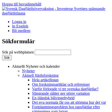
Hoppa till huvudinnehåll
Logga in
In English
Bli medlem
Sökformulär
Sök på webbplatsen
Aktuellt
Nyheter och kalender
Nyheter
Aktuell fjärilsforskning
Hela artikellistan
Om forskningsartiklar och referenser
Varför förlorade vi tre svenska dagfjärilar?
Slingrande slåtter ger större variation
En öländsk blåvingehybrid
Det nya normala får oss att glömma hur det var
Fortplantningsproblem hos rapsfjärilar efter
värmestress som larver