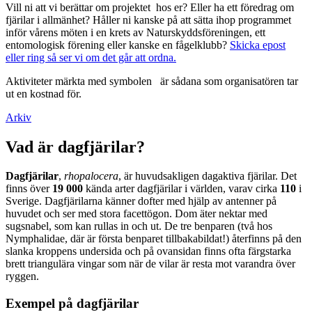
Vill ni att vi berättar om projektet hos er? Eller ha ett föredrag om
fjärilar i allmänhet? Håller ni kanske på att sätta ihop programmet
inför vårens möten i en krets av Naturskyddsföreningen, ett
entomologisk förening eller kanske en fågelklubb?
Skicka epost
eller ring så ser vi om det går att ordna.
Aktiviteter märkta med symbolen
är sådana som organisatören tar
ut en kostnad för.
Arkiv
Vad är dagfjärilar?
Dagfjärilar
,
rhopalocera
, är huvudsakligen dagaktiva fjärilar. Det
finns över
19 000
kända arter dagfjärilar i världen, varav cirka
110
i
Sverige. Dagfjärilarna känner dofter med hjälp av antenner på
huvudet och ser med stora facettögon. Dom äter nektar med
sugsnabel, som kan rullas in och ut. De tre benparen (två hos
Nymphalidae, där är första benparet tillbakabildat!) återfinns på den
slanka kroppens undersida och på ovansidan finns ofta färgstarka
brett triangulära vingar som när de vilar är resta mot varandra över
ryggen.
Exempel på dagfjärilar