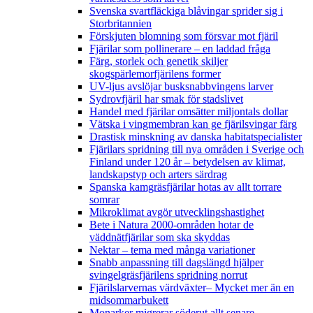
Svenska svartfläckiga blåvingar sprider sig i
Storbritannien
Förskjuten blomning som försvar mot fjäril
Fjärilar som pollinerare – en laddad fråga
Färg, storlek och genetik skiljer
skogspärlemorfjärilens former
UV-ljus avslöjar busksnabbvingens larver
Sydrovfjäril har smak för stadslivet
Handel med fjärilar omsätter miljontals dollar
Vätska i vingmembran kan ge fjärilsvingar färg
Drastisk minskning av danska habitatspecialister
Fjärilars spridning till nya områden i Sverige och
Finland under 120 år
– betydelsen av klimat,
landskapstyp och arters särdrag
Spanska kamgräsfjärilar hotas av allt torrare
somrar
Mikroklimat avgör utvecklingshastighet
Bete i Natura 2000-områden hotar de
väddnätfjärilar som ska skyddas
Nektar – tema med många variationer
Snabb anpassning till dagslängd hjälper
svingelgräsfjärilens spridning norrut
Fjärilslarvernas värdväxter– Mycket mer än en
midsommarbukett
Monarker migrerar söderut allt senare