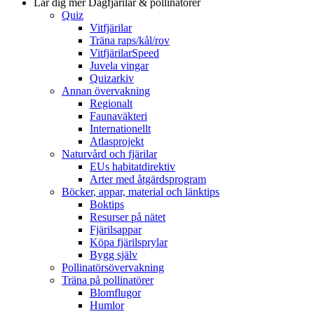
Lär dig mer
Dagfjärilar & pollinatörer
Quiz
Vitfjärilar
Träna raps/kål/rov
VitfjärilarSpeed
Juvela vingar
Quizarkiv
Annan övervakning
Regionalt
Faunaväkteri
Internationellt
Atlasprojekt
Naturvård och fjärilar
EUs habitatdirektiv
Arter med åtgärdsprogram
Böcker, appar, material och länktips
Boktips
Resurser på nätet
Fjärilsappar
Köpa fjärilsprylar
Bygg själv
Pollinatörsövervakning
Träna på pollinatörer
Blomflugor
Humlor