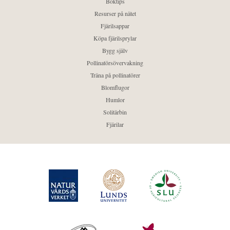
Boktips
Resurser på nätet
Fjärilsappar
Köpa fjärilsprylar
Bygg själv
Pollinatörsövervakning
Träna på pollinatörer
Blomflugor
Humlor
Solitärbin
Fjärilar