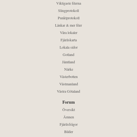
Viktigaste filerna
Slingprotokoll
Punktprotokoll
Länkar & mer filer
Våra lokaler
Fjärilskarta
Lokala sidor
Gotland
Jämtland
Närke
Västerbotten
Västmanland
Västra Götaland
Forum
Översikt
Ämnen
Fjärilsfrågor
Bilder