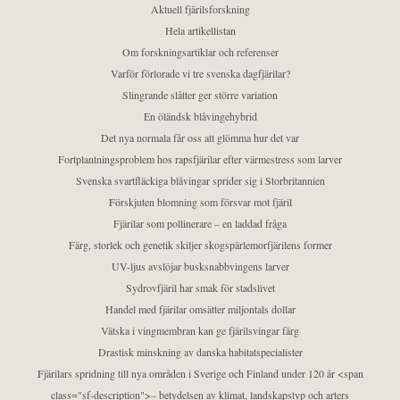
Aktuell fjärilsforskning
Hela artikellistan
Om forskningsartiklar och referenser
Varför förlorade vi tre svenska dagfjärilar?
Slingrande slåtter ger större variation
En öländsk blåvingehybrid
Det nya normala får oss att glömma hur det var
Fortplantningsproblem hos rapsfjärilar efter värmestress som larver
Svenska svartfläckiga blåvingar sprider sig i Storbritannien
Förskjuten blomning som försvar mot fjäril
Fjärilar som pollinerare – en laddad fråga
Färg, storlek och genetik skiljer skogspärlemorfjärilens former
UV-ljus avslöjar busksnabbvingens larver
Sydrovfjäril har smak för stadslivet
Handel med fjärilar omsätter miljontals dollar
Vätska i vingmembran kan ge fjärilsvingar färg
Drastisk minskning av danska habitatspecialister
Fjärilars spridning till nya områden i Sverige och Finland under 120 år <span
class="sf-description">– betydelsen av klimat, landskapstyp och arters