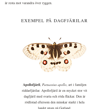
är resta mot varandra över ryggen.
EXEMPEL PÅ DAGFJÄRILAR
Apollofjäril
,
Parnassius apollo
, art i familjen
riddarfjärilar. Apollofjäril är en mycket stor vit
dagfjäril med svarta och röda fläckar. Den är
rödlistad eftersom den minskar starkt i hela
landet utom på Gotland.