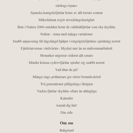
särdrag</span>
Spanska kamgräsfjärilar hotas av allt torrare somrar
Mikroklimat avgör utvecklingshastighet
Bete i Natura 2000-områden hotar de väddnätfjärilar som ska skyddas
Nektar – tema med många variationer
Snabb anpassning till dagslängd hjälper svingelgräsfjärilens spridning norrut
Fjärilslarvernas värdväxter– Mycket mer än en midsommarbukett
Monarker migrerar söderut allt senare
Mindre kräsna sydrovfjärilar sprider sig snabbt norrut
Vad tittar du på?
Många slags pollinerare ger större bomullsskörd
Två generationer påfågelöga i Belgien
Vackra fjärilar skyddas oftare än alldagliga
Kalender
Anmäl dig här!
Din sida
Om oss
Bakgrund