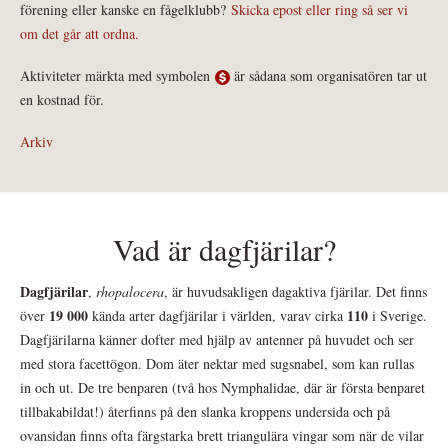
förening eller kanske en fågelklubb?
Skicka epost eller ring så ser vi
om det går att ordna.
Aktiviteter märkta med symbolen
är sådana som organisatören tar ut
en kostnad för.
Arkiv
Vad är dagfjärilar?
Dagfjärilar
,
rhopalocera
, är huvudsakligen dagaktiva fjärilar. Det finns
19 000
110
över
kända arter dagfjärilar i världen, varav cirka
i Sverige.
Dagfjärilarna känner dofter med hjälp av antenner på huvudet och ser
med stora facettögon. Dom äter nektar med sugsnabel, som kan rullas
in och ut. De tre benparen (två hos Nymphalidae, där är första benparet
tillbakabildat!) återfinns på den slanka kroppens undersida och på
ovansidan finns ofta färgstarka brett triangulära vingar som när de vilar