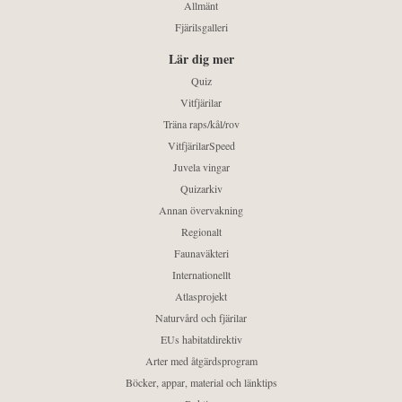
Allmänt
Fjärilsgalleri
Lär dig mer
Quiz
Vitfjärilar
Träna raps/kål/rov
VitfjärilarSpeed
Juvela vingar
Quizarkiv
Annan övervakning
Regionalt
Faunaväkteri
Internationellt
Atlasprojekt
Naturvård och fjärilar
EUs habitatdirektiv
Arter med åtgärdsprogram
Böcker, appar, material och länktips