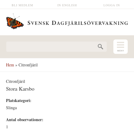
Hoppa till huvudinnehåll
BLI MEDLEM
IN ENGLISH
LOGGA IN
Sökformulär
Hem
» Citronfjäril
Citronfjäril
Stora Karsbo
Platskategori:
Slinga
Antal observationer:
1