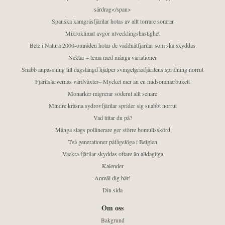
särdrag</span>
Spanska kamgräsfjärilar hotas av allt torrare somrar
Mikroklimat avgör utvecklingshastighet
Bete i Natura 2000-områden hotar de väddnätfjärilar som ska skyddas
Nektar – tema med många variationer
Snabb anpassning till dagslängd hjälper svingelgräsfjärilens spridning norrut
Fjärilslarvernas värdväxter– Mycket mer än en midsommarbukett
Monarker migrerar söderut allt senare
Mindre kräsna sydrovfjärilar sprider sig snabbt norrut
Vad tittar du på?
Många slags pollinerare ger större bomullsskörd
Två generationer påfågelöga i Belgien
Vackra fjärilar skyddas oftare än alldagliga
Kalender
Anmäl dig här!
Din sida
Om oss
Bakgrund