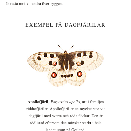
är resta mot varandra över ryggen.
EXEMPEL PÅ DAGFJÄRILAR
Apollofjäril
,
Parnassius apollo
, art i familjen
riddarfjärilar. Apollofjäril är en mycket stor vit
dagfjäril med svarta och röda fläckar. Den är
rödlistad eftersom den minskar starkt i hela
landet utom på Gotland.