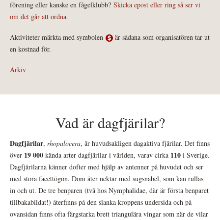
förening eller kanske en fågelklubb?
Skicka epost eller ring så ser vi
om det går att ordna.
Aktiviteter märkta med symbolen
är sådana som organisatören tar ut
en kostnad för.
Arkiv
Vad är dagfjärilar?
Dagfjärilar
,
rhopalocera
, är huvudsakligen dagaktiva fjärilar. Det finns
19 000
110
över
kända arter dagfjärilar i världen, varav cirka
i Sverige.
Dagfjärilarna känner dofter med hjälp av antenner på huvudet och ser
med stora facettögon. Dom äter nektar med sugsnabel, som kan rullas
in och ut. De tre benparen (två hos Nymphalidae, där är första benparet
tillbakabildat!) återfinns på den slanka kroppens undersida och på
ovansidan finns ofta färgstarka brett triangulära vingar som när de vilar