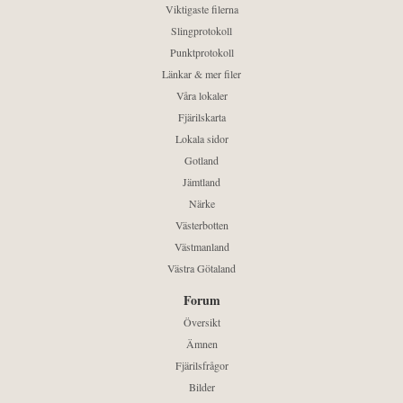
Viktigaste filerna
Slingprotokoll
Punktprotokoll
Länkar & mer filer
Våra lokaler
Fjärilskarta
Lokala sidor
Gotland
Jämtland
Närke
Västerbotten
Västmanland
Västra Götaland
Forum
Översikt
Ämnen
Fjärilsfrågor
Bilder