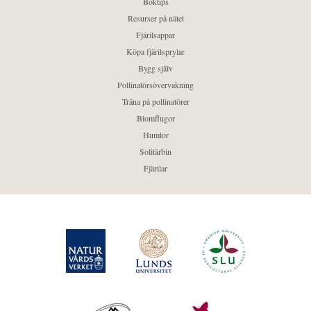
Boktips
Resurser på nätet
Fjärilsappar
Köpa fjärilsprylar
Bygg själv
Pollinatörsövervakning
Träna på pollinatörer
Blomflugor
Humlor
Solitärbin
Fjärilar