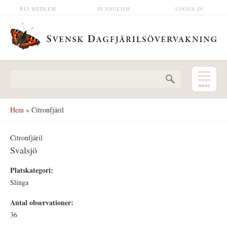
Hoppa till huvudinnehåll
BLI MEDLEM
IN ENGLISH
LOGGA IN
Sökformulär
Hem
» Citronfjäril
Citronfjäril
Svalsjö
Platskategori:
Slinga
Antal observationer:
36