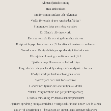
Aktuell fjärilsforskning
Hela artikellistan
Om forskningsartiklar och referenser
Varför förlorade vi tre svenska dagfjärilar?
Slingrande slåtter ger större variation
En öländsk blåvingehybrid
Det nya normala får oss att glömma hur det var
Fortplantningsproblem hos rapsfjärilar efter värmestress som larver
Svenska svartfläckiga blåvingar sprider sig i Storbritannien
Förskjuten blomning som försvar mot fjäril
Fjärilar som pollinerare – en laddad fråga
Färg, storlek och genetik skiljer skogspärlemorfjärilens former
UV-ljus avslöjar busksnabbvingens larver
Sydrovfjäril har smak för stadslivet
Handel med fjärilar omsätter miljontals dollar
Vätska i vingmembran kan ge fjärilsvingar färg
Drastisk minskning av danska habitatspecialister
Fjärilars spridning till nya områden i Sverige och Finland under 120 år <span
class="sf-description">– betydelsen av klimat, landskapstyp och arters