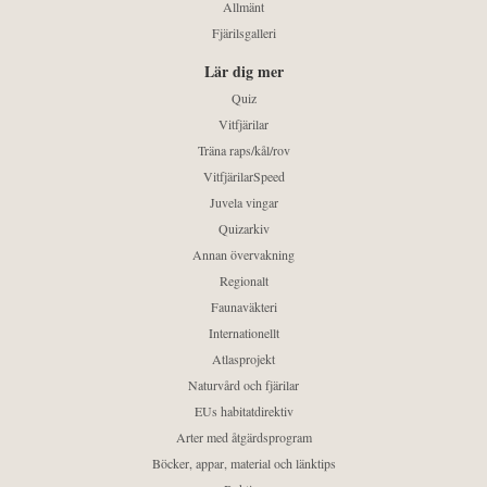
Allmänt
Fjärilsgalleri
Lär dig mer
Quiz
Vitfjärilar
Träna raps/kål/rov
VitfjärilarSpeed
Juvela vingar
Quizarkiv
Annan övervakning
Regionalt
Faunaväkteri
Internationellt
Atlasprojekt
Naturvård och fjärilar
EUs habitatdirektiv
Arter med åtgärdsprogram
Böcker, appar, material och länktips