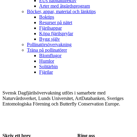
EUs habitatdirektiv
Arter med åtgärdsprogram
Böcker, appar, material och länktips
Boktips
Resurser på nätet
Fjärilsappar
Köpa fjärilsprylar
Bygg själv
Pollinatörsövervakning
Träna på pollinatörer
Blomflugor
Humlor
Solitärbin
Fjärilar
Svensk Dagfjärilsövervakning utförs i samarbete med
Naturvårdsverket, Lunds Universitet, ArtDatabanken, Sveriges
Entomologiska Förening och Butterfly Conservation Europe.
Skriv ett brev
Ring oss