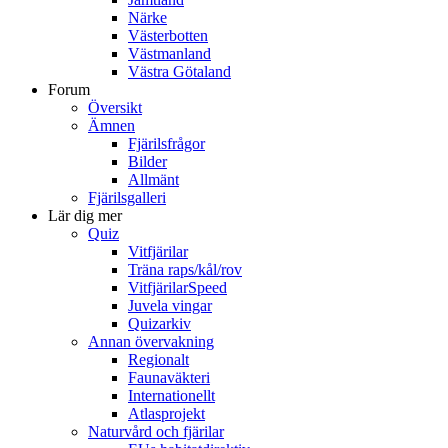
Närke
Västerbotten
Västmanland
Västra Götaland
Forum
Översikt
Ämnen
Fjärilsfrågor
Bilder
Allmänt
Fjärilsgalleri
Lär dig mer
Quiz
Vitfjärilar
Träna raps/kål/rov
VitfjärilarSpeed
Juvela vingar
Quizarkiv
Annan övervakning
Regionalt
Faunaväkteri
Internationellt
Atlasprojekt
Naturvård och fjärilar