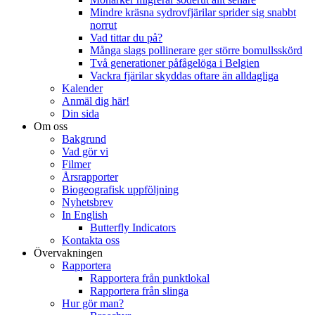
Mindre kräsna sydrovfjärilar sprider sig snabbt
norrut
Vad tittar du på?
Många slags pollinerare ger större bomullsskörd
Två generationer påfågelöga i Belgien
Vackra fjärilar skyddas oftare än alldagliga
Kalender
Anmäl dig här!
Din sida
Om oss
Bakgrund
Vad gör vi
Filmer
Årsrapporter
Biogeografisk uppföljning
Nyhetsbrev
In English
Butterfly Indicators
Kontakta oss
Övervakningen
Rapportera
Rapportera från punktlokal
Rapportera från slinga
Hur gör man?