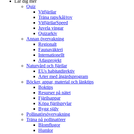
Lär dig mer
Quiz
Vitfjärilar
Träna raps/kål/rov
VitfjärilarSpeed
Juvela vingar
Quizarkiv
Annan övervakning
Regionalt
Faunaväkteri
Internationellt
Atlasprojekt
Naturvård och fjärilar
EUs habitatdirektiv
Arter med åtgärdsprogram
Böcker, appar, material och länktips
Boktips
Resurser på nätet
Fjärilsappar
Köpa fjärilsprylar
Bygg själv
Pollinatörsövervakning
Träna på pollinatörer
Blomflugor
Humlor