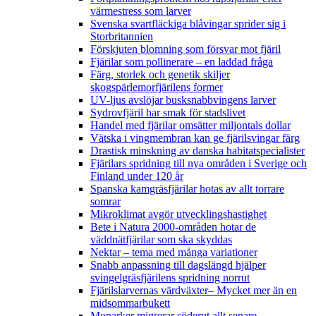
värmestress som larver
Svenska svartfläckiga blåvingar sprider sig i
Storbritannien
Förskjuten blomning som försvar mot fjäril
Fjärilar som pollinerare – en laddad fråga
Färg, storlek och genetik skiljer
skogspärlemorfjärilens former
UV-ljus avslöjar busksnabbvingens larver
Sydrovfjäril har smak för stadslivet
Handel med fjärilar omsätter miljontals dollar
Vätska i vingmembran kan ge fjärilsvingar färg
Drastisk minskning av danska habitatspecialister
Fjärilars spridning till nya områden i Sverige och
Finland under 120 år
Spanska kamgräsfjärilar hotas av allt torrare
somrar
Mikroklimat avgör utvecklingshastighet
Bete i Natura 2000-områden hotar de
väddnätfjärilar som ska skyddas
Nektar – tema med många variationer
Snabb anpassning till dagslängd hjälper
svingelgräsfjärilens spridning norrut
Fjärilslarvernas värdväxter– Mycket mer än en
midsommarbukett
Monarker migrerar söderut allt senare