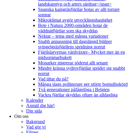
landskapstyp och arters särdrag</span>
Spanska kamgräsfjärilar hotas av allt torrare
somrar
Mikroklimat avgör utvecklingshastighet
Bete i Natura 2000-områden hotar de
väddnätfjärilar som ska skyddas
Nektar – tema med många variationer
Snabb anpassning till dagslängd hjälper
svingelgräsfjärilens spridning norrut
Fjärilslarvernas värdväxter– Mycket mer än en
midsommarbukett
Monarker migrerar söderut allt senare
Mindre kräsna sydrovfjärilar sprider sig snabbt
norrut
Vad tittar du på?
Många slags pollinerare ger större bomullsskörd
Två generationer påfågelöga i Belgien
Vackra fjärilar skyddas oftare än alldagliga
Kalender
Anmäl dig här!
Din sida
Om oss
Bakgrund
Vad gör vi
Filmer