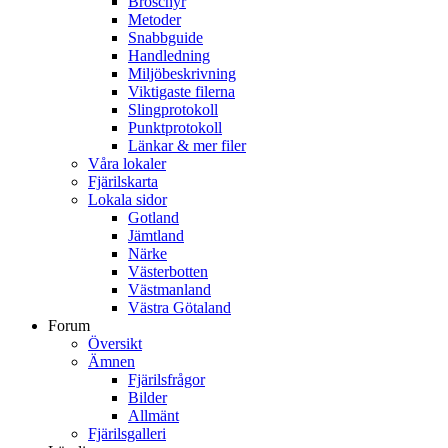
Broschyr
Metoder
Snabbguide
Handledning
Miljöbeskrivning
Viktigaste filerna
Slingprotokoll
Punktprotokoll
Länkar & mer filer
Våra lokaler
Fjärilskarta
Lokala sidor
Gotland
Jämtland
Närke
Västerbotten
Västmanland
Västra Götaland
Forum
Översikt
Ämnen
Fjärilsfrågor
Bilder
Allmänt
Fjärilsgalleri