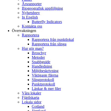
Årsrapporter
Biogeografisk uppföljning
Nyhetsbrev
In English
Butterfly Indicators
Kontakta oss
Övervakningen
Rapportera
Rapportera från punktlokal
Rapportera från slinga
Hur gör man?
Broschyr
Metoder
Snabbguide
Handledning
Miljöbeskrivning
Viktigaste filerna
Slingprotokoll
Punktprotokoll
Länkar & mer filer
Våra lokaler
Fjärilskarta
Lokala sidor
Gotland
Jämtland