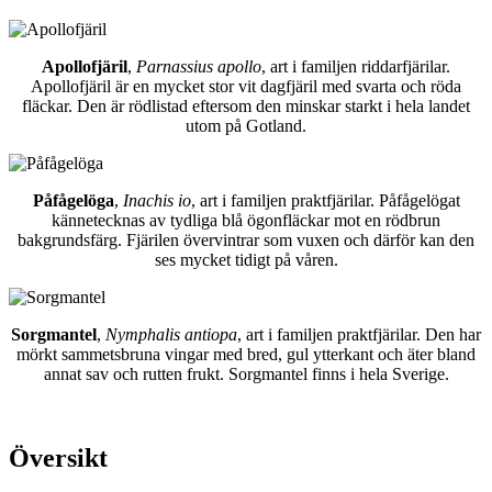
Apollofjäril
,
Parnassius apollo
, art i familjen riddarfjärilar.
Apollofjäril är en mycket stor vit dagfjäril med svarta och röda
fläckar. Den är rödlistad eftersom den minskar starkt i hela landet
utom på Gotland.
Påfågelöga
,
Inachis io
, art i familjen praktfjärilar. Påfågelögat
kännetecknas av tydliga blå ögonfläckar mot en rödbrun
bakgrundsfärg. Fjärilen övervintrar som vuxen och därför kan den
ses mycket tidigt på våren.
Sorgmantel
,
Nymphalis antiopa
, art i familjen praktfjärilar. Den har
mörkt sammetsbruna vingar med bred, gul ytterkant och äter bland
annat sav och rutten frukt. Sorgmantel finns i hela Sverige.
Översikt