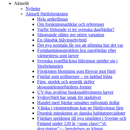
Aktuellt
Nyheter
Aktuell fjärilsforskning
Hela artikellistan
Om forskningsartiklar och referenser
Varför förlorade vi tre svenska dagfjärilar?
Slingrande slåtter ger större variation
En öländsk blåvingehybrid
Det nya normala får oss att glömma hur det var
Fortplantningsproblem hos rapsfjärilar efter
värmestress som larver
Svenska svartfläckiga blåvingar sprider sig i
Storbritannien
Förskjuten blomning som försvar mot fjäril
Fjärilar som pollinerare – en laddad fråga
Färg, storlek och genetik skiljer
skogspärlemorfjärilens former
UV-ljus avslöjar busksnabbvingens larver
Sydrovfjäril har smak för stadslivet
Handel med fjärilar omsätter miljontals dollar
Vätska i vingmembran kan ge fjärilsvingar färg
Drastisk minskning av danska habitatspecialister
Fjärilars spridning till nya områden i Sverige och
Finland under 120 år <span class="sf-
description">– betydelsen av klimat,