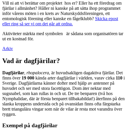
Vill ni att vi berättar om projektet hos er? Eller ha ett föredrag om
fjärilar i allmänhet? Håller ni kanske på att sätta ihop programmet
inför vårens möten i en krets av Naturskyddsföreningen, ett
entomologisk förening eller kanske en fågelklubb?
Skicka epost
eller ring så ser vi om det går att ordna.
Aktiviteter märkta med symbolen
är sådana som organisatören tar
ut en kostnad för.
Arkiv
Vad är dagfjärilar?
Dagfjärilar
,
rhopalocera
, är huvudsakligen dagaktiva fjärilar. Det
finns över
19 000
kända arter dagfjärilar i världen, varav cirka
110
i
Sverige. Dagfjärilarna känner dofter med hjälp av antenner på
huvudet och ser med stora facettögon. Dom äter nektar med
sugsnabel, som kan rullas in och ut. De tre benparen (två hos
Nymphalidae, där är första benparet tillbakabildat!) återfinns på den
slanka kroppens undersida och på ovansidan finns ofta färgstarka
brett triangulära vingar som när de vilar är resta mot varandra över
ryggen.
Exempel på dagfjärilar