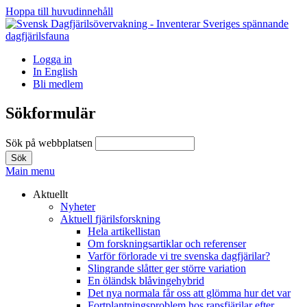
Hoppa till huvudinnehåll
Logga in
In English
Bli medlem
Sökformulär
Sök på webbplatsen
Main menu
Aktuellt
Nyheter
Aktuell fjärilsforskning
Hela artikellistan
Om forskningsartiklar och referenser
Varför förlorade vi tre svenska dagfjärilar?
Slingrande slåtter ger större variation
En öländsk blåvingehybrid
Det nya normala får oss att glömma hur det var
Fortplantningsproblem hos rapsfjärilar efter