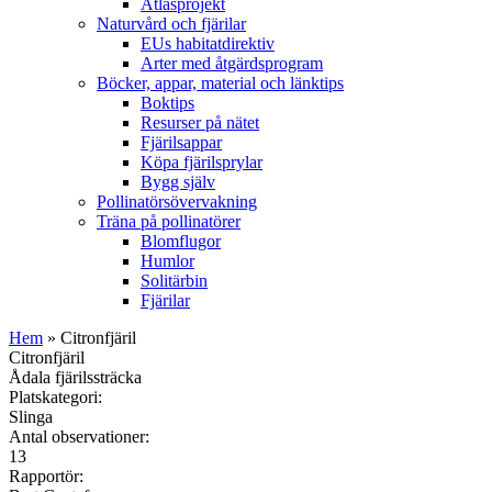
Atlasprojekt
Naturvård och fjärilar
EUs habitatdirektiv
Arter med åtgärdsprogram
Böcker, appar, material och länktips
Boktips
Resurser på nätet
Fjärilsappar
Köpa fjärilsprylar
Bygg själv
Pollinatörsövervakning
Träna på pollinatörer
Blomflugor
Humlor
Solitärbin
Fjärilar
Hem
» Citronfjäril
Citronfjäril
Ådala fjärilssträcka
Platskategori:
Slinga
Antal observationer:
13
Rapportör: