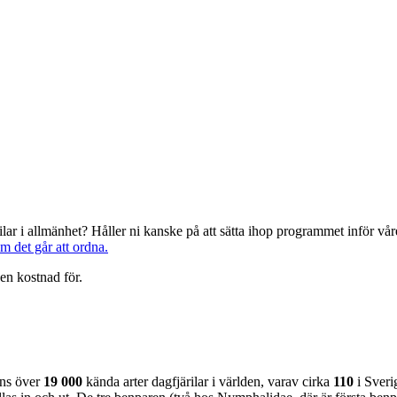
järilar i allmänhet? Håller ni kanske på att sätta ihop programmet inför 
om det går att ordna.
en kostnad för.
nns över
19 000
kända arter dagfjärilar i världen, varav cirka
110
i Sveri