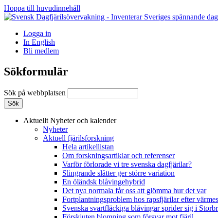
Hoppa till huvudinnehåll
Logga in
In English
Bli medlem
Sökformulär
Sök på webbplatsen
Aktuellt
Nyheter och kalender
Nyheter
Aktuell fjärilsforskning
Hela artikellistan
Om forskningsartiklar och referenser
Varför förlorade vi tre svenska dagfjärilar?
Slingrande slåtter ger större variation
En öländsk blåvingehybrid
Det nya normala får oss att glömma hur det var
Fortplantningsproblem hos rapsfjärilar efter värmes
Svenska svartfläckiga blåvingar sprider sig i Storb
Förskjuten blomning som försvar mot fjäril