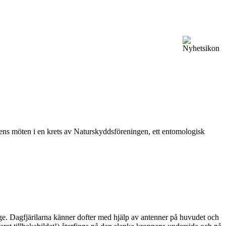
vårens möten i en krets av Naturskyddsföreningen, ett entomologisk
ge. Dagfjärilarna känner dofter med hjälp av antenner på huvudet och