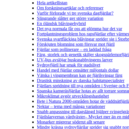
Hela artikellistan
Om forskningsartiklar och referenser
Varför förlorade vi tre svenska dagfjärilar?
Slingrande slåtter ger större variation
En öländsk blåvingehybrid
Det nya normala får oss att glömma hur det var
Fortplantningsproblem hos rapsfjärilar efter värmes
Svenska svartfläckiga blåvingar sprider sig i Storb
Förskjuten blomning som försvar mot fjäril
Fjärilar som pollinerare – en laddad fråga
Färg, storlek och genetik skiljer skogspärlemorfjär
UV-ljus avslöjar busksnabbvingens larver
Sydrovfjäril har smak för stadslivet
Handel med fjärilar omsätter miljontals dollar
Vätska i vingmembran kan ge fjärilsvingar färg
Drastisk minskning av danska habitatspecialister
Fjärilars spridning till nya områden i Sverige och
Spanska kamgräsfjärilar hotas av allt torrare somra
Mikroklimat avgör utvecklingshastighet
Bete i Natura 2000-områden hotar de väddnätfjäri
Nektar – tema med många variationer
Snabb anpassning till dagslängd hjälper svingelgräs
Fjärilslarvernas värdväxter– Mycket mer än en m
Monarker migrerar söderut allt senare
Mindre kräsna sydrovfjärilar sprider sig snabbt nor