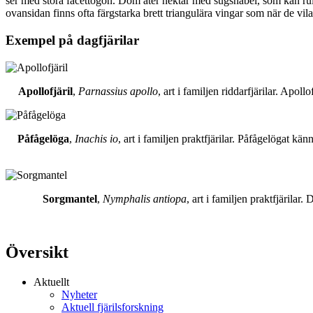
ser med stora facettögon. Dom äter nektar med sugsnabel, som kan rull
ovansidan finns ofta färgstarka brett triangulära vingar som när de vil
Exempel på dagfjärilar
Apollofjäril
,
Parnassius apollo
, art i familjen riddarfjärilar. Apol
Påfågelöga
,
Inachis io
, art i familjen praktfjärilar. Påfågelögat 
Sorgmantel
,
Nymphalis antiopa
, art i familjen praktfjärila
Översikt
Aktuellt
Nyheter
Aktuell fjärilsforskning