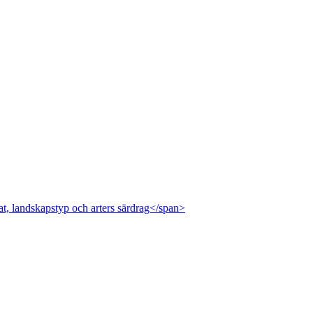
at, landskapstyp och arters särdrag</span>