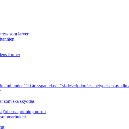
tress som larver
ritannien
ilens former
 Finland under 120 år <span class="sf-description">– betydelsen av klim
r
lar som ska skyddas
fjärilens spridning norrut
idsommarbukett
rut