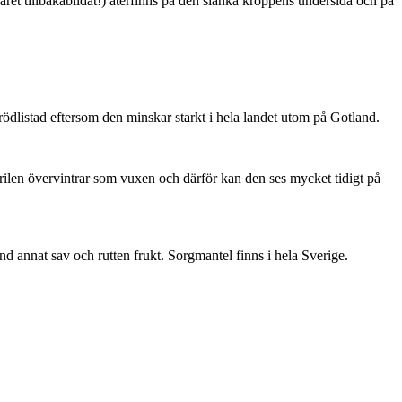
ret tillbakabildat!) återfinns på den slanka kroppens undersida och på
är rödlistad eftersom den minskar starkt i hela landet utom på Gotland.
ärilen övervintrar som vuxen och därför kan den ses mycket tidigt på
nd annat sav och rutten frukt. Sorgmantel finns i hela Sverige.