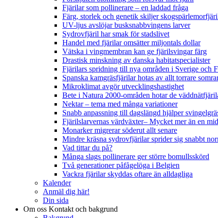
Fjärilar som pollinerare – en laddad fråga
Färg, storlek och genetik skiljer skogspärlemorfjär
UV-ljus avslöjar busksnabbvingens larver
Sydrovfjäril har smak för stadslivet
Handel med fjärilar omsätter miljontals dollar
Vätska i vingmembran kan ge fjärilsvingar färg
Drastisk minskning av danska habitatspecialister
Fjärilars spridning till nya områden i Sverige och
Spanska kamgräsfjärilar hotas av allt torrare somra
Mikroklimat avgör utvecklingshastighet
Bete i Natura 2000-områden hotar de väddnätfjäri
Nektar – tema med många variationer
Snabb anpassning till dagslängd hjälper svingelgräs
Fjärilslarvernas värdväxter– Mycket mer än en m
Monarker migrerar söderut allt senare
Mindre kräsna sydrovfjärilar sprider sig snabbt nor
Vad tittar du på?
Många slags pollinerare ger större bomullsskörd
Två generationer påfågelöga i Belgien
Vackra fjärilar skyddas oftare än alldagliga
Kalender
Anmäl dig här!
Din sida
Om oss
Kontakt och bakgrund
Bakgrund