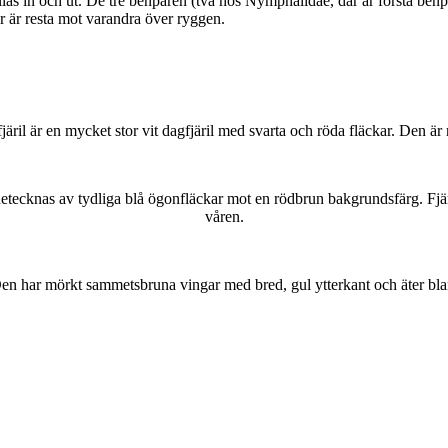
as in och ut. De tre benparen (två hos Nymphalidae, där är första benpa
ar är resta mot varandra över ryggen.
lofjäril är en mycket stor vit dagfjäril med svarta och röda fläckar. Den 
kännetecknas av tydliga blå ögonfläckar mot en rödbrun bakgrundsfärg. Fj
våren.
r. Den har mörkt sammetsbruna vingar med bred, gul ytterkant och äter bla