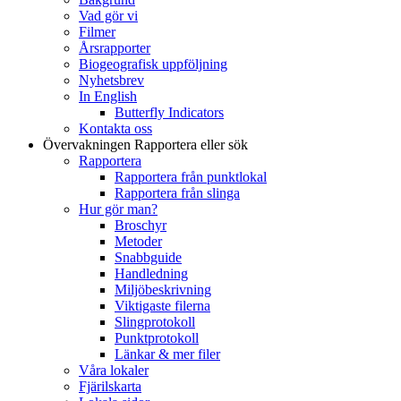
Vad gör vi
Filmer
Årsrapporter
Biogeografisk uppföljning
Nyhetsbrev
In English
Butterfly Indicators
Kontakta oss
Övervakningen
Rapportera eller sök
Rapportera
Rapportera från punktlokal
Rapportera från slinga
Hur gör man?
Broschyr
Metoder
Snabbguide
Handledning
Miljöbeskrivning
Viktigaste filerna
Slingprotokoll
Punktprotokoll
Länkar & mer filer
Våra lokaler
Fjärilskarta