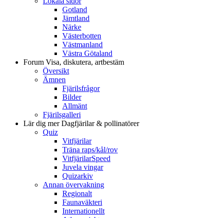
Lokala sidor
Gotland
Jämtland
Närke
Västerbotten
Västmanland
Västra Götaland
Forum
Visa, diskutera, artbestäm
Översikt
Ämnen
Fjärilsfrågor
Bilder
Allmänt
Fjärilsgalleri
Lär dig mer
Dagfjärilar & pollinatörer
Quiz
Vitfjärilar
Träna raps/kål/rov
VitfjärilarSpeed
Juvela vingar
Quizarkiv
Annan övervakning
Regionalt
Faunaväkteri
Internationellt