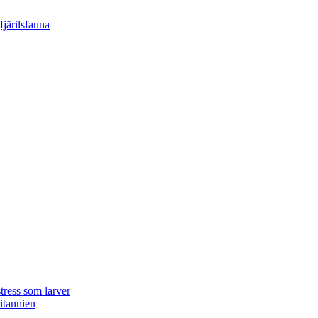
tress som larver
ritannien