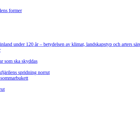
ilens former
 Finland under 120 år
– betydelsen av klimat, landskapstyp och arters sär
r
lar som ska skyddas
fjärilens spridning norrut
idsommarbukett
rut