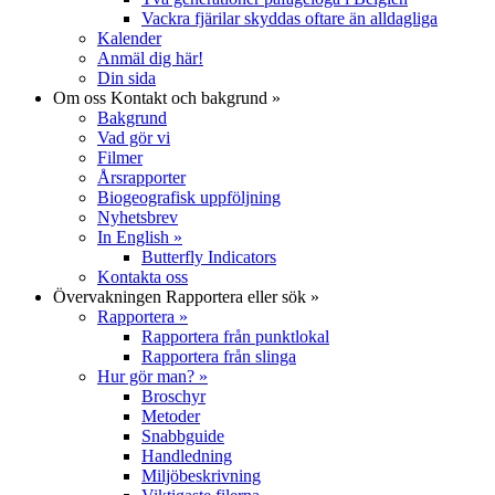
Vackra fjärilar skyddas oftare än alldagliga
Kalender
Anmäl dig här!
Din sida
Om oss
Kontakt och bakgrund
»
Bakgrund
Vad gör vi
Filmer
Årsrapporter
Biogeografisk uppföljning
Nyhetsbrev
In English
»
Butterfly Indicators
Kontakta oss
Övervakningen
Rapportera eller sök
»
Rapportera
»
Rapportera från punktlokal
Rapportera från slinga
Hur gör man?
»
Broschyr
Metoder
Snabbguide
Handledning
Miljöbeskrivning