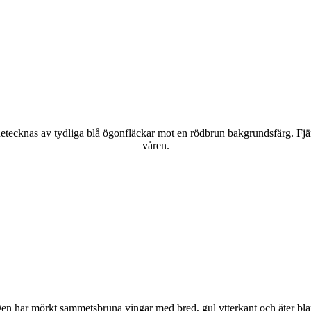
kännetecknas av tydliga blå ögonfläckar mot en rödbrun bakgrundsfärg. Fj
våren.
r. Den har mörkt sammetsbruna vingar med bred, gul ytterkant och äter bla