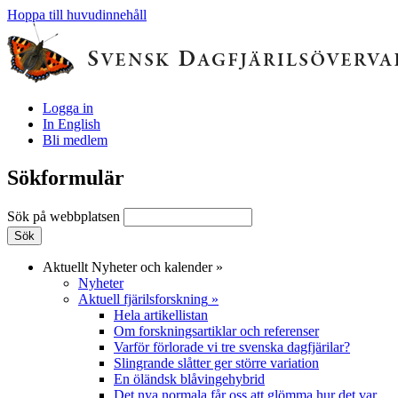
Hoppa till huvudinnehåll
Logga in
In English
Bli medlem
Sökformulär
Sök på webbplatsen
Aktuellt
Nyheter och kalender
»
Nyheter
Aktuell fjärilsforskning
»
Hela artikellistan
Om forskningsartiklar och referenser
Varför förlorade vi tre svenska dagfjärilar?
Slingrande slåtter ger större variation
En öländsk blåvingehybrid
Det nya normala får oss att glömma hur det var