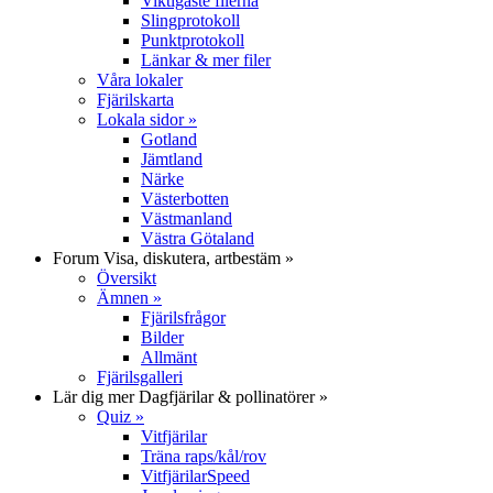
Viktigaste filerna
Slingprotokoll
Punktprotokoll
Länkar & mer filer
Våra lokaler
Fjärilskarta
Lokala sidor
»
Gotland
Jämtland
Närke
Västerbotten
Västmanland
Västra Götaland
Forum
Visa, diskutera, artbestäm
»
Översikt
Ämnen
»
Fjärilsfrågor
Bilder
Allmänt
Fjärilsgalleri
Lär dig mer
Dagfjärilar & pollinatörer
»
Quiz
»
Vitfjärilar
Träna raps/kål/rov
VitfjärilarSpeed