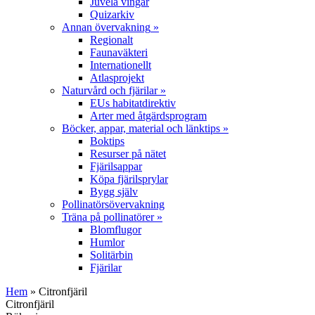
Juvela vingar
Quizarkiv
Annan övervakning
»
Regionalt
Faunaväkteri
Internationellt
Atlasprojekt
Naturvård och fjärilar
»
EUs habitatdirektiv
Arter med åtgärdsprogram
Böcker, appar, material och länktips
»
Boktips
Resurser på nätet
Fjärilsappar
Köpa fjärilsprylar
Bygg själv
Pollinatörsövervakning
Träna på pollinatörer
»
Blomflugor
Humlor
Solitärbin
Fjärilar
Hem
» Citronfjäril
Citronfjäril