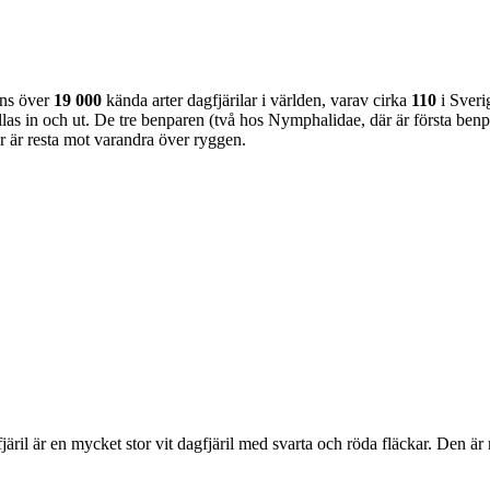
nns över
19 000
kända arter dagfjärilar i världen, varav cirka
110
i Sveri
as in och ut. De tre benparen (två hos Nymphalidae, där är första benpa
ar är resta mot varandra över ryggen.
lofjäril är en mycket stor vit dagfjäril med svarta och röda fläckar. Den 