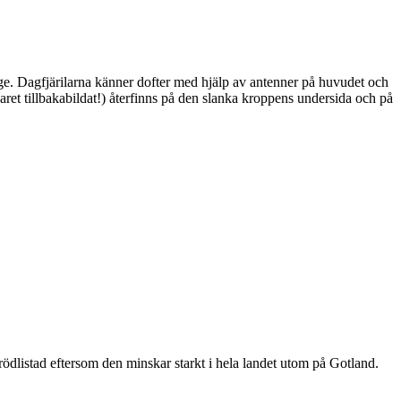
ge. Dagfjärilarna känner dofter med hjälp av antenner på huvudet och
ret tillbakabildat!) återfinns på den slanka kroppens undersida och på
är rödlistad eftersom den minskar starkt i hela landet utom på Gotland.