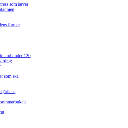
tress som larver
ritannien
ilens former
 Finland under 120
särdrag
r
ar som ska
fjärilens
idsommarbukett
rut