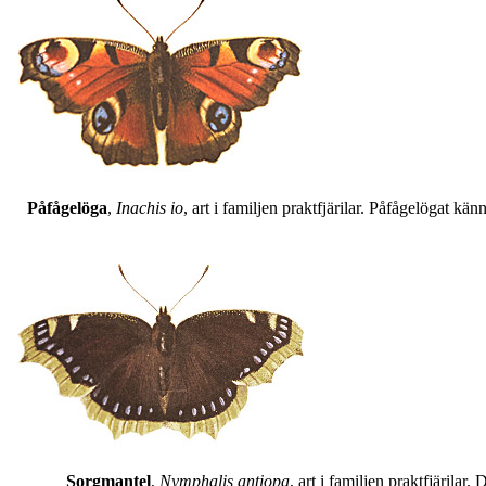
Påfågelöga
,
Inachis io
, art i familjen praktfjärilar. Påfågelögat 
Sorgmantel
,
Nymphalis antiopa
, art i familjen praktfjärila