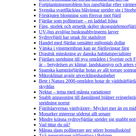
Fortplantningsproblem hos rapsfjärilar efter värmes
Svenska svartfläckiga blåvingar sprider sig i Storb
Förskjuten blomning som försvar mot fjäril
Fjärilar som pollinerare – en laddad fråga
Färg, storlek och genetik skiljer skogspärlemorfjär
UV-ljus avslöjar busksnabbvingens larver
Sydrovfjäril har smak för stadslivet
Handel med fjärilar omsätter miljontals dollar
Vätska i vingmembran kan ge fjärilsvingar färg
Drastisk minskning av danska habitatspecialister
Fjärilars spridning till nya områden i Sverige och
år
– betydelsen av klimat, landskapstyp och arters 
Spanska kamgräsfjärilar hotas av allt torrare somra
Mikroklimat avgör utvecklingshastighet
Bete i Natura 2000-områden hotar de väddnätfjäril
skyddas
Nektar – tema med många variationer
Snabb anpassning till dagslängd hjälper svingelgräs
spridning norrut
Fjärilslarvernas värdväxter– Mycket mer än en m
Monarker migrerar söderut allt senare
Mindre kräsna sydrovfjärilar sprider sig snabbt nor
Vad tittar du på?
Många slags pollinerare ger större bomullsskörd
Två generationer påfågelöga i Belgien