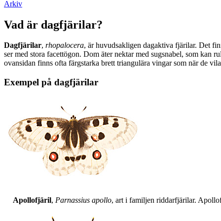
Arkiv
Vad är dagfjärilar?
Dagfjärilar
,
rhopalocera
, är huvudsakligen dagaktiva fjärilar. Det fi
ser med stora facettögon. Dom äter nektar med sugsnabel, som kan rull
ovansidan finns ofta färgstarka brett triangulära vingar som när de vil
Exempel på dagfjärilar
Apollofjäril
,
Parnassius apollo
, art i familjen riddarfjärilar. Apol