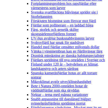
Fortplantningsproblem hos rapsfjärilar efter
värmestress som larver
Svenska svartfläckiga blåvingar sprider sig i
Storbritannien
Förskjuten blomning som försvar mot fjäril
Fjärilar som pollinerare – en laddad fråga
Färg, storlek och genetik skiljer
skogspärlemorfjärilens former
UV-ljus avslöjar busksnabbvingens larver
Sydrovfjäril har smak för stadslivet
Handel med fjärilar omsätter miljontals dollar
Vätska i vingmembran kan ge fjärilsvingar färg
Drastisk minskning av danska habitatspecialister
Fjärilars spridning till nya områden i Sverige och
Finland under 120 år
– betydelsen av klimat,
landskapstyp och arters särdrag
Spanska kamgräsfjärilar hotas av allt torrare
somrar
Mikroklimat avgör utvecklingshastighet
Bete i Natura 2000-områden hotar de
väddnätfjärilar som ska skyddas
Nektar – tema med många variationer
Snabb anpassning till dagslängd hjälper
svingelgräsfjärilens spridning norrut
Fjärilslarvernas värdväxter– Mycket mer än en