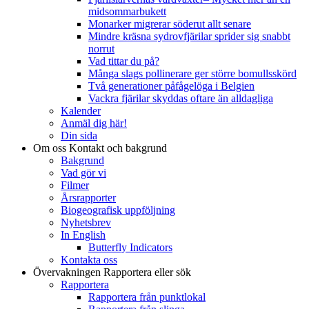
midsommarbukett
Monarker migrerar söderut allt senare
Mindre kräsna sydrovfjärilar sprider sig snabbt
norrut
Vad tittar du på?
Många slags pollinerare ger större bomullsskörd
Två generationer påfågelöga i Belgien
Vackra fjärilar skyddas oftare än alldagliga
Kalender
Anmäl dig här!
Din sida
Om oss
Kontakt och bakgrund
Bakgrund
Vad gör vi
Filmer
Årsrapporter
Biogeografisk uppföljning
Nyhetsbrev
In English
Butterfly Indicators
Kontakta oss
Övervakningen
Rapportera eller sök
Rapportera
Rapportera från punktlokal