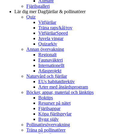
Allmänt
Fjärilsgalleri
Lär dig mer
Dagfjärilar & pollinatörer
Quiz
Vitfjärilar
Träna raps/kål/rov
VitfjärilarSpeed
Juvela vingar
Quizarkiv
Annan övervakning
Regionalt
Faunaväkteri
Internationellt
Atlasprojekt
Naturvård och fjärilar
EUs habitatdirektiv
Arter med åtgärdsprogram
Böcker, appar, material och länktips
Boktips
Resurser på nätet
Fjärilsappar
Köpa fjärilsprylar
Bygg själv
Pollinatörsövervakning
Träna på pollinatörer