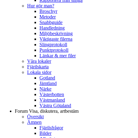
Rapportera från slinga
Hur gör man?
Broschyr
Metoder
Snabbguide
Handledning
Miljöbeskrivning
Viktigaste filerna
Slingprotokoll
Punktprotokoll
Länkar & mer filer
Våra lokaler
Fjärilskarta
Lokala sidor
Gotland
Jämtland
Närke
Västerbotten
Västmanland
Västra Götaland
Forum
Visa, diskutera, artbestäm
Översikt
Ämnen
Fjärilsfrågor
Bilder