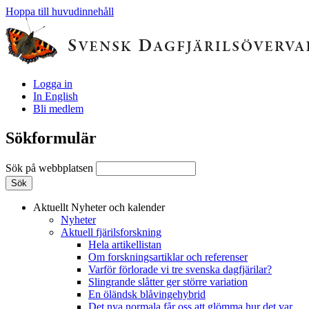
Hoppa till huvudinnehåll
Logga in
In English
Bli medlem
Sökformulär
Sök på webbplatsen
Aktuellt
Nyheter och kalender
Nyheter
Aktuell fjärilsforskning
Hela artikellistan
Om forskningsartiklar och referenser
Varför förlorade vi tre svenska dagfjärilar?
Slingrande slåtter ger större variation
En öländsk blåvingehybrid
Det nya normala får oss att glömma hur det var