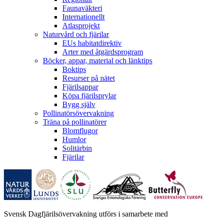
Faunaväkteri
Internationellt
Atlasprojekt
Naturvård och fjärilar
EUs habitatdirektiv
Arter med åtgärdsprogram
Böcker, appar, material och länktips
Boktips
Resurser på nätet
Fjärilsappar
Köpa fjärilsprylar
Bygg själv
Pollinatörsövervakning
Träna på pollinatörer
Blomflugor
Humlor
Solitärbin
Fjärilar
Svensk Dagfjärilsövervakning utförs i samarbete med