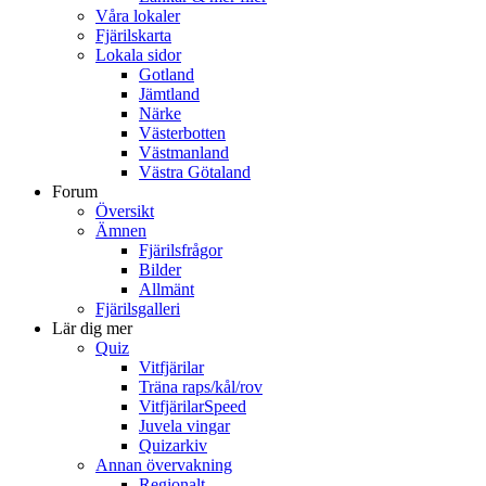
Våra lokaler
Fjärilskarta
Lokala sidor
Gotland
Jämtland
Närke
Västerbotten
Västmanland
Västra Götaland
Forum
Översikt
Ämnen
Fjärilsfrågor
Bilder
Allmänt
Fjärilsgalleri
Lär dig mer
Quiz
Vitfjärilar
Träna raps/kål/rov
VitfjärilarSpeed
Juvela vingar
Quizarkiv
Annan övervakning
Regionalt