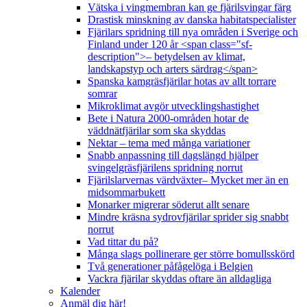
Vätska i vingmembran kan ge fjärilsvingar färg
Drastisk minskning av danska habitatspecialister
Fjärilars spridning till nya områden i Sverige och
Finland under 120 år <span class="sf-
description">– betydelsen av klimat,
landskapstyp och arters särdrag</span>
Spanska kamgräsfjärilar hotas av allt torrare
somrar
Mikroklimat avgör utvecklingshastighet
Bete i Natura 2000-områden hotar de
väddnätfjärilar som ska skyddas
Nektar – tema med många variationer
Snabb anpassning till dagslängd hjälper
svingelgräsfjärilens spridning norrut
Fjärilslarvernas värdväxter– Mycket mer än en
midsommarbukett
Monarker migrerar söderut allt senare
Mindre kräsna sydrovfjärilar sprider sig snabbt
norrut
Vad tittar du på?
Många slags pollinerare ger större bomullsskörd
Två generationer påfågelöga i Belgien
Vackra fjärilar skyddas oftare än alldagliga
Kalender
Anmäl dig här!