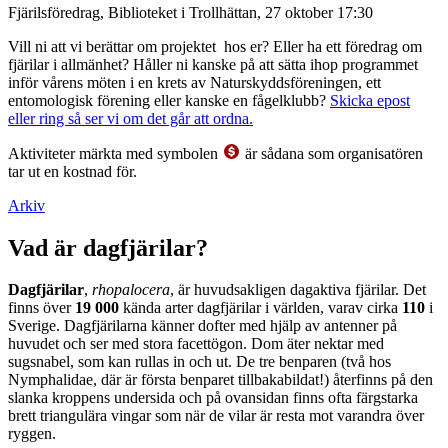
Fjärilsföredrag, Biblioteket i Trollhättan, 27 oktober 17:30
Vill ni att vi berättar om projektet hos er? Eller ha ett föredrag om
fjärilar i allmänhet? Håller ni kanske på att sätta ihop programmet
inför vårens möten i en krets av Naturskyddsföreningen, ett
entomologisk förening eller kanske en fågelklubb?
Skicka epost
eller ring så ser vi om det går att ordna.
Aktiviteter märkta med symbolen
är sådana som organisatören
tar ut en kostnad för.
Arkiv
Vad är dagfjärilar?
Dagfjärilar
,
rhopalocera
, är huvudsakligen dagaktiva fjärilar. Det
finns över
19 000
kända arter dagfjärilar i världen, varav cirka
110
i
Sverige. Dagfjärilarna känner dofter med hjälp av antenner på
huvudet och ser med stora facettögon. Dom äter nektar med
sugsnabel, som kan rullas in och ut. De tre benparen (två hos
Nymphalidae, där är första benparet tillbakabildat!) återfinns på den
slanka kroppens undersida och på ovansidan finns ofta färgstarka
brett triangulära vingar som när de vilar är resta mot varandra över
ryggen.