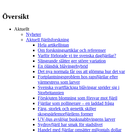
Översikt
Aktuellt
Nyheter
Aktuell fjärilsforskning
Hela artikellistan
Om forskningsartiklar och referenser
Varför förlorade vi tre svenska dagfjärilar?
Slingrande slåtter ger större variation
En öländsk blåvingehybrid
Det nya normala får oss att glömma hur det var
Fortplantningsproblem hos rapsfjärilar efter
värmestress som larver
Svenska svartfläckiga blåvingar sprider sig i
Storbritannien
Förskjuten blomning som försvar mot fjäril
Fjärilar som pollinerare – en laddad fråga
Färg, storlek och genetik skiljer
skogspärlemorfjärilens former
UV-ljus avslöjar busksnabbvingens larver
Sydrovfjäril har smak för stadslivet
Handel med fjärilar omsätter miljontals dollar