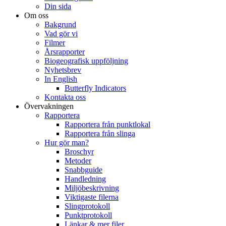
Din sida
Om oss
Bakgrund
Vad gör vi
Filmer
Årsrapporter
Biogeografisk uppföljning
Nyhetsbrev
In English
Butterfly Indicators
Kontakta oss
Övervakningen
Rapportera
Rapportera från punktlokal
Rapportera från slinga
Hur gör man?
Broschyr
Metoder
Snabbguide
Handledning
Miljöbeskrivning
Viktigaste filerna
Slingprotokoll
Punktprotokoll
Länkar & mer filer