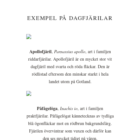
EXEMPEL PÅ DAGFJÄRILAR
Apollofjäril
,
Parnassius apollo
, art i familjen
riddarfjärilar. Apollofjäril är en mycket stor vit
dagfjäril med svarta och röda fläckar. Den är
rödlistad eftersom den minskar starkt i hela
landet utom på Gotland.
Påfågelöga
,
Inachis io
, art i familjen
praktfjärilar. Påfågelögat kännetecknas av tydliga
blå ögonfläckar mot en rödbrun bakgrundsfärg.
Fjärilen övervintrar som vuxen och därför kan
den ses mycket tidigt på våren.