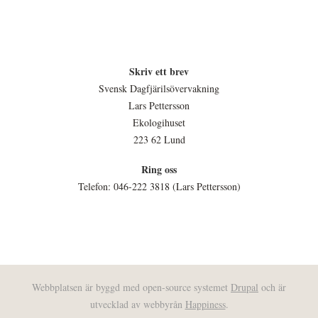
Skriv ett brev
Svensk Dagfjärilsövervakning
Lars Pettersson
Ekologihuset
223 62 Lund
Ring oss
Telefon: 046-222 3818 (Lars Pettersson)
Webbplatsen är byggd med open-source systemet
Drupal
och är
utvecklad av webbyrån
Happiness
.