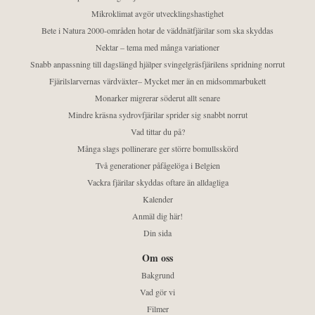
Mikroklimat avgör utvecklingshastighet
Bete i Natura 2000-områden hotar de väddnätfjärilar som ska skyddas
Nektar – tema med många variationer
Snabb anpassning till dagslängd hjälper svingelgräsfjärilens spridning norrut
Fjärilslarvernas värdväxter– Mycket mer än en midsommarbukett
Monarker migrerar söderut allt senare
Mindre kräsna sydrovfjärilar sprider sig snabbt norrut
Vad tittar du på?
Många slags pollinerare ger större bomullsskörd
Två generationer påfågelöga i Belgien
Vackra fjärilar skyddas oftare än alldagliga
Kalender
Anmäl dig här!
Din sida
Om oss
Bakgrund
Vad gör vi
Filmer