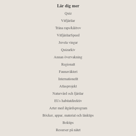
Lär dig mer
Quiz
Vitfjärilar
Träna raps/kål/rov
VitfjärilarSpeed
Juvela vingar
Quizarkiv
Annan övervakning
Regionalt
Faunaväkteri
Internationellt
Atlasprojekt
Naturvård och fjärilar
EUs habitatdirektiv
Arter med åtgärdsprogram
Böcker, appar, material och länktips
Boktips
Resurser på nätet