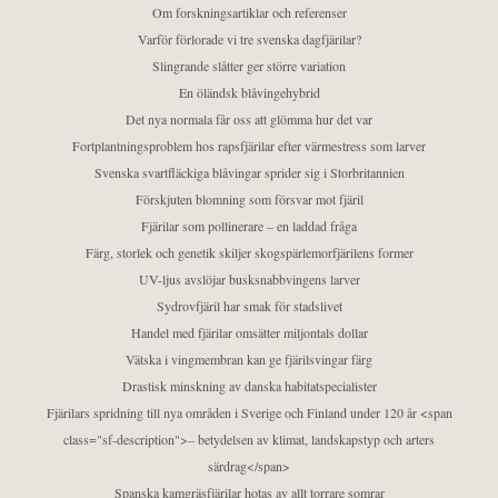
Om forskningsartiklar och referenser
Varför förlorade vi tre svenska dagfjärilar?
Slingrande slåtter ger större variation
En öländsk blåvingehybrid
Det nya normala får oss att glömma hur det var
Fortplantningsproblem hos rapsfjärilar efter värmestress som larver
Svenska svartfläckiga blåvingar sprider sig i Storbritannien
Förskjuten blomning som försvar mot fjäril
Fjärilar som pollinerare – en laddad fråga
Färg, storlek och genetik skiljer skogspärlemorfjärilens former
UV-ljus avslöjar busksnabbvingens larver
Sydrovfjäril har smak för stadslivet
Handel med fjärilar omsätter miljontals dollar
Vätska i vingmembran kan ge fjärilsvingar färg
Drastisk minskning av danska habitatspecialister
Fjärilars spridning till nya områden i Sverige och Finland under 120 år <span
class="sf-description">– betydelsen av klimat, landskapstyp och arters
särdrag</span>
Spanska kamgräsfjärilar hotas av allt torrare somrar