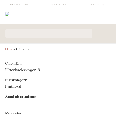
Hoppa till huvudinnehåll
BLI MEDLEM
IN ENGLISH
LOGGA IN
Sökformulär
Hem
» Citronfjäril
Citronfjäril
Utterbäcksvägen 9
Platskategori:
Punktlokal
Antal observationer:
1
Rapportör: