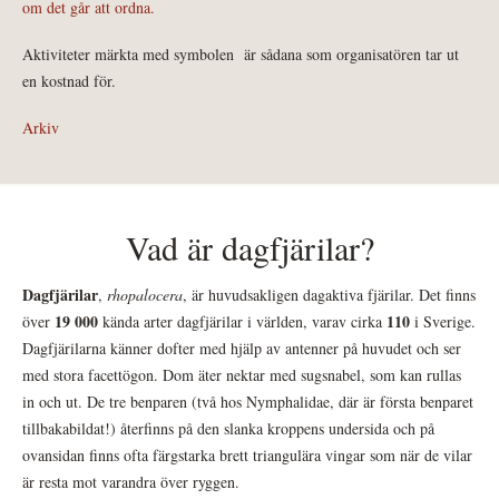
om det går att ordna.
Aktiviteter märkta med symbolen
är sådana som organisatören tar ut
en kostnad för.
Arkiv
Vad är dagfjärilar?
Dagfjärilar
,
rhopalocera
, är huvudsakligen dagaktiva fjärilar. Det finns
19 000
110
över
kända arter dagfjärilar i världen, varav cirka
i Sverige.
Dagfjärilarna känner dofter med hjälp av antenner på huvudet och ser
med stora facettögon. Dom äter nektar med sugsnabel, som kan rullas
in och ut. De tre benparen (två hos Nymphalidae, där är första benparet
tillbakabildat!) återfinns på den slanka kroppens undersida och på
ovansidan finns ofta färgstarka brett triangulära vingar som när de vilar
är resta mot varandra över ryggen.