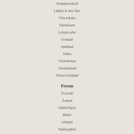
Punktprotokoll
Länkar & mer filer
Våra lokaler
Fjärilskarta
Lokala sidor
Gotland
Jämtland
Närke
Västerbotten
Västmanland
Västra Götaland
Forum
Översikt
Ämnen
Fjärilsfrågor
Bilder
Allmänt
Fjärilsgalleri