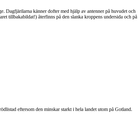
ge. Dagfjärilarna känner dofter med hjälp av antenner på huvudet och
ret tillbakabildat!) återfinns på den slanka kroppens undersida och på
är rödlistad eftersom den minskar starkt i hela landet utom på Gotland.