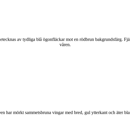
kännetecknas av tydliga blå ögonfläckar mot en rödbrun bakgrundsfärg. Fj
våren.
r. Den har mörkt sammetsbruna vingar med bred, gul ytterkant och äter bla