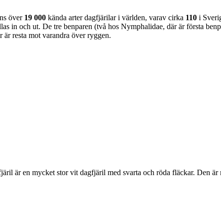
nns över
19 000
kända arter dagfjärilar i världen, varav cirka
110
i Sveri
as in och ut. De tre benparen (två hos Nymphalidae, där är första benpa
ar är resta mot varandra över ryggen.
lofjäril är en mycket stor vit dagfjäril med svarta och röda fläckar. Den 