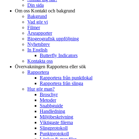
Din sida
Om oss
Kontakt och bakgrund
Bakgrund
Vad gör vi
Filmer
Årsrapporter
Biogeografisk uppföljning
Nyhetsbrev
In English
Butterfly Indicators
Kontakta oss
Övervakningen
Rapportera eller sök
Rapportera
Rapportera från punktlokal
Rapportera från slinga
Hur gör man?
Broschyr
Metoder
Snabbguide
Handledning
Miljöbeskrivning
Viktigaste filerna
Slingprotokoll
Punktprotokoll