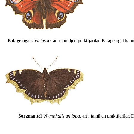
Påfågelöga
,
Inachis io
, art i familjen praktfjärilar. Påfågelögat 
Sorgmantel
,
Nymphalis antiopa
, art i familjen praktfjärila