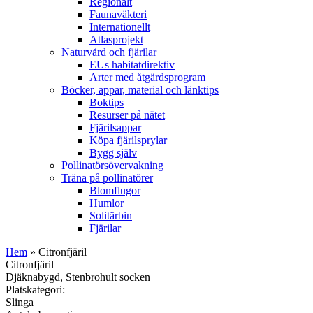
Regionalt
Faunaväkteri
Internationellt
Atlasprojekt
Naturvård och fjärilar
EUs habitatdirektiv
Arter med åtgärdsprogram
Böcker, appar, material och länktips
Boktips
Resurser på nätet
Fjärilsappar
Köpa fjärilsprylar
Bygg själv
Pollinatörsövervakning
Träna på pollinatörer
Blomflugor
Humlor
Solitärbin
Fjärilar
Hem
» Citronfjäril
Citronfjäril
Djäknabygd, Stenbrohult socken
Platskategori:
Slinga