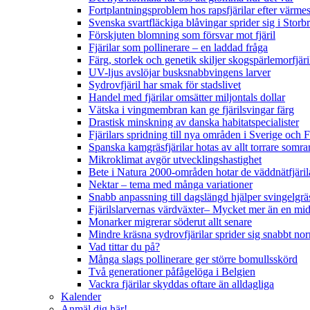
Fortplantningsproblem hos rapsfjärilar efter värmes
Svenska svartfläckiga blåvingar sprider sig i Storb
Förskjuten blomning som försvar mot fjäril
Fjärilar som pollinerare – en laddad fråga
Färg, storlek och genetik skiljer skogspärlemorfjär
UV-ljus avslöjar busksnabbvingens larver
Sydrovfjäril har smak för stadslivet
Handel med fjärilar omsätter miljontals dollar
Vätska i vingmembran kan ge fjärilsvingar färg
Drastisk minskning av danska habitatspecialister
Fjärilars spridning till nya områden i Sverige och
Spanska kamgräsfjärilar hotas av allt torrare somra
Mikroklimat avgör utvecklingshastighet
Bete i Natura 2000-områden hotar de väddnätfjäri
Nektar – tema med många variationer
Snabb anpassning till dagslängd hjälper svingelgräs
Fjärilslarvernas värdväxter– Mycket mer än en m
Monarker migrerar söderut allt senare
Mindre kräsna sydrovfjärilar sprider sig snabbt nor
Vad tittar du på?
Många slags pollinerare ger större bomullsskörd
Två generationer påfågelöga i Belgien
Vackra fjärilar skyddas oftare än alldagliga
Kalender
Anmäl dig här!