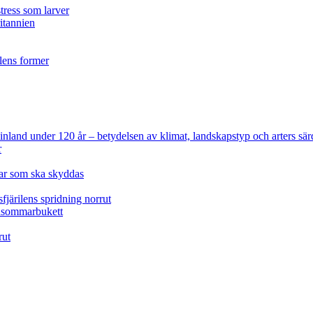
tress som larver
ritannien
ilens former
 Finland under 120 år
– betydelsen av klimat, landskapstyp och arters sär
r
lar som ska skyddas
fjärilens spridning norrut
idsommarbukett
rut