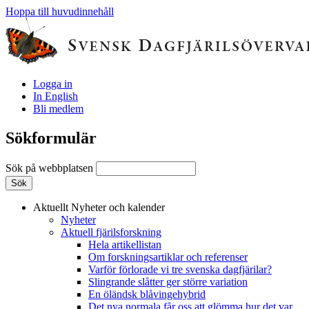
Hoppa till huvudinnehåll
Logga in
In English
Bli medlem
Sökformulär
Sök på webbplatsen
Aktuellt
Nyheter och kalender
Nyheter
Aktuell fjärilsforskning
Hela artikellistan
Om forskningsartiklar och referenser
Varför förlorade vi tre svenska dagfjärilar?
Slingrande slåtter ger större variation
En öländsk blåvingehybrid
Det nya normala får oss att glömma hur det var