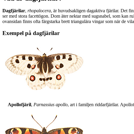
Dagfjärilar
,
rhopalocera
, är huvudsakligen dagaktiva fjärilar. Det fi
ser med stora facettögon. Dom äter nektar med sugsnabel, som kan rull
ovansidan finns ofta färgstarka brett triangulära vingar som när de vil
Exempel på dagfjärilar
Apollofjäril
,
Parnassius apollo
, art i familjen riddarfjärilar. Apol