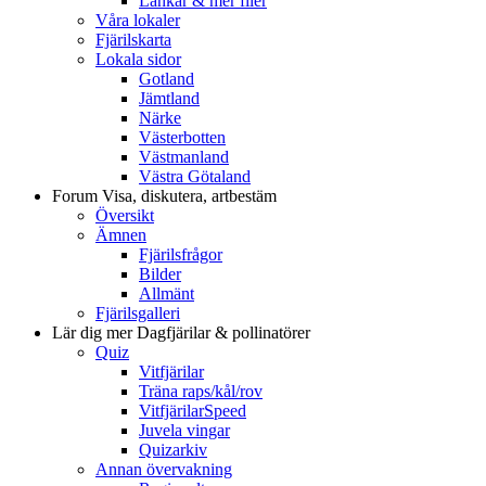
Länkar & mer filer
Våra lokaler
Fjärilskarta
Lokala sidor
Gotland
Jämtland
Närke
Västerbotten
Västmanland
Västra Götaland
Forum
Visa, diskutera, artbestäm
Översikt
Ämnen
Fjärilsfrågor
Bilder
Allmänt
Fjärilsgalleri
Lär dig mer
Dagfjärilar & pollinatörer
Quiz
Vitfjärilar
Träna raps/kål/rov
VitfjärilarSpeed
Juvela vingar
Quizarkiv
Annan övervakning