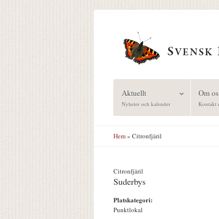
Hoppa till huvudinnehåll
Aktuellt
Om os
Nyheter och kalender
Kontakt 
Hem
» Citronfjäril
Citronfjäril
Suderbys
Platskategori:
Punktlokal