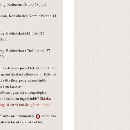
ring, Kulturens Östarp 28 juni
rsion, Konsthallen Norra Kvarken 11
rag, Biblioteket i Mjölby, 23
18:00
rag, Biblioteket i Trollhättan, 27
:30
vi berättar om projektet hos er? Eller
rag om fjärilar i allmänhet? Håller ni
tt sätta ihop programmet inför
n i en krets av
föreningen, ett entomologisk
ler kanske en fågelklubb?
Skicka
ring så ser vi om det går att ordna.
r märkta med symbolen
är sådana
tören tar ut en kostnad för.