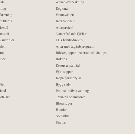
ide
Annan övervakning
ning
Regionalt
krivning
Faunaväkteri
e filerna
Internationellt
tokoll
Atlasprojekt
tokoll
Naturvård och fjärilar
 mer filer
EUs habitatdirektiv
aler
Arter med åtgärdsprogram
rta
Böcker, appar, material och länktips
idor
Boktips
Resurser på nätet
d
Fjärilsappar
Köpa fjärilsprylar
tten
Bygg själv
land
Pollinatörsövervakning
ötaland
Träna på pollinatörer
Blomflugor
Humlor
Solitärbin
Fjärilar