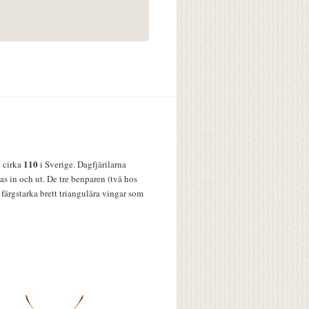
110
v cirka
i Sverige. Dagfjärilarna
s in och ut. De tre benparen (två hos
färgstarka brett triangulära vingar som