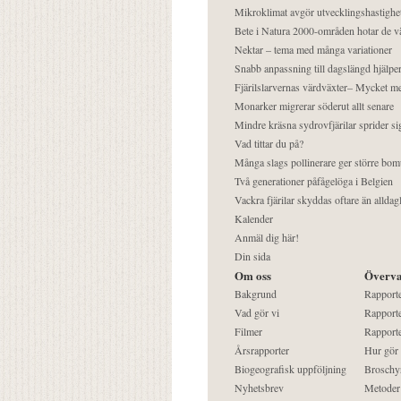
Mikroklimat avgör utvecklingshastighe
Bete i Natura 2000-områden hotar de v
Nektar – tema med många variationer
Snabb anpassning till dagslängd hjälper
Fjärilslarvernas värdväxter– Mycket 
Monarker migrerar söderut allt senare
Mindre kräsna sydrovfjärilar sprider si
Vad tittar du på?
Många slags pollinerare ger större bom
Två generationer påfågelöga i Belgien
Vackra fjärilar skyddas oftare än alldag
Kalender
Anmäl dig här!
Din sida
Om oss
Överva
Bakgrund
Rapport
Vad gör vi
Rapporte
Filmer
Rapporte
Årsrapporter
Hur gör
Biogeografisk uppföljning
Broschy
Nyhetsbrev
Metoder