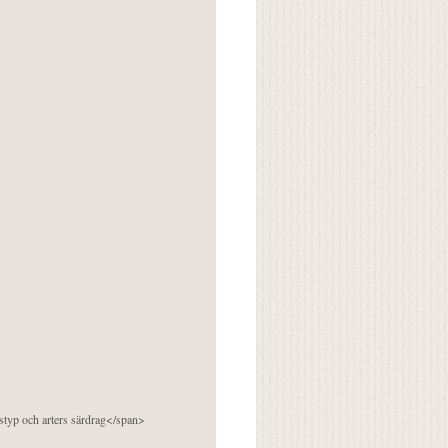
pstyp och arters särdrag</span>