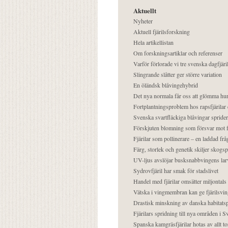
Aktuellt
Nyheter
Aktuell fjärilsforskning
Hela artikellistan
Om forskningsartiklar och referenser
Varför förlorade vi tre svenska dagfjäri
Slingrande slåtter ger större variation
En öländsk blåvingehybrid
Det nya normala får oss att glömma hur
Fortplantningsproblem hos rapsfjärilar 
Svenska svartfläckiga blåvingar sprider 
Förskjuten blomning som försvar mot fj
Fjärilar som pollinerare – en laddad frå
Färg, storlek och genetik skiljer skogs
UV-ljus avslöjar busksnabbvingens lar
Sydrovfjäril har smak för stadslivet
Handel med fjärilar omsätter miljontals 
Vätska i vingmembran kan ge fjärilsvin
Drastisk minskning av danska habitatsp
Fjärilars spridning till nya områden i
Spanska kamgräsfjärilar hotas av allt t