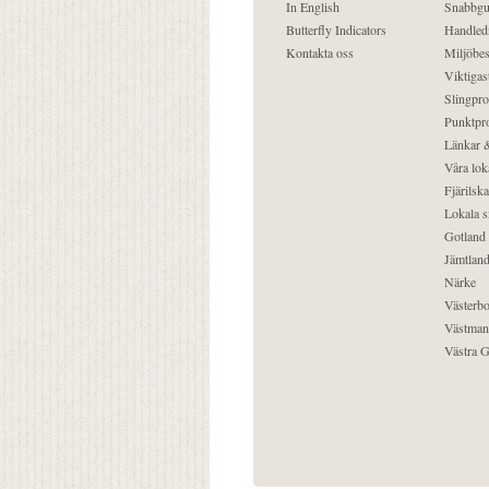
In English
Snabbgu
Butterfly Indicators
Handled
Kontakta oss
Miljöbes
Viktigast
Slingpro
Punktpro
Länkar &
Våra lok
Fjärilska
Lokala s
Gotland
Jämtlan
Närke
Västerbo
Västman
Västra G