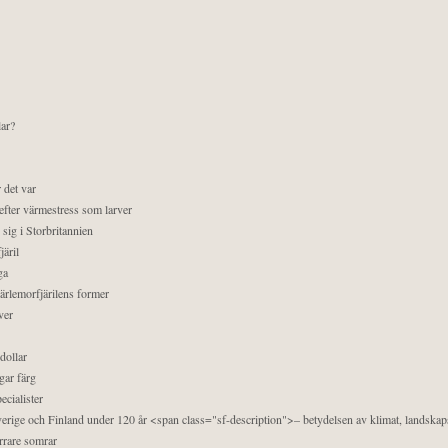
lar?
 det var
efter värmestress som larver
sig i Storbritannien
äril
ga
pärlemorfjärilens former
ver
dollar
gar färg
ecialister
 Sverige och Finland under 120 år <span class="sf-description">– betydelsen av klimat, landska
orrare somrar