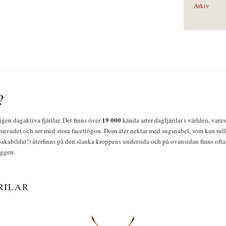
Arkiv
?
19 000
igen dagaktiva fjärilar. Det finns över
kända arter dagfjärilar i världen, vara
huvudet och ser med stora facettögon. Dom äter nektar med sugsnabel, som kan rulla
bakabildat!) återfinns på den slanka kroppens undersida och på ovansidan finns ofta 
yggen.
RILAR