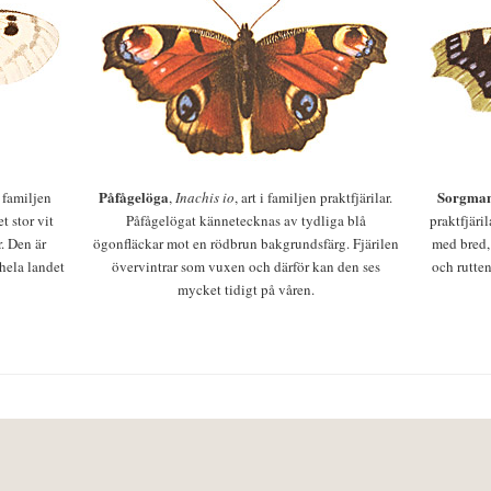
Påfågelöga
Sorgman
 i familjen
,
Inachis io
, art i familjen praktfjärilar.
t stor vit
Påfågelögat kännetecknas av tydliga blå
praktfjäri
r. Den är
ögonfläckar mot en rödbrun bakgrundsfärg. Fjärilen
med bred,
 hela landet
övervintrar som vuxen och därför kan den ses
och rutten
mycket tidigt på våren.