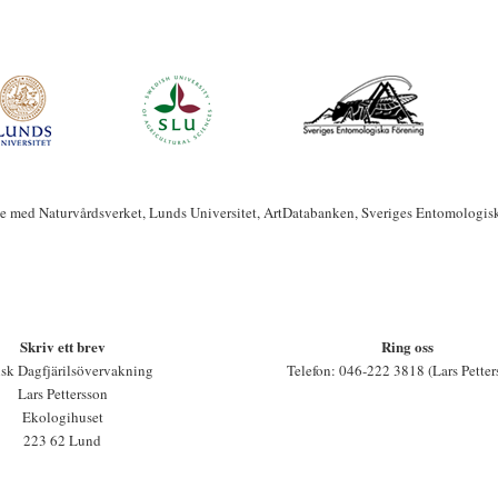
te med Naturvårdsverket, Lunds Universitet, ArtDatabanken, Sveriges Entomologis
Skriv ett brev
Ring oss
sk Dagfjärilsövervakning
Telefon: 046-222 3818 (Lars Petter
Lars Pettersson
Ekologihuset
223 62 Lund