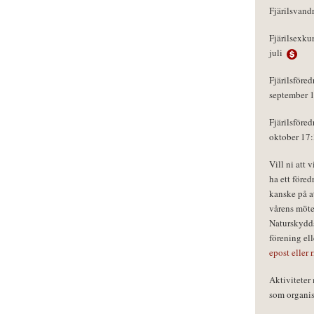
Fjärilsvand
Fjärilsexku
juli
Fjärilsföred
september 
Fjärilsföred
oktober 17
Vill ni att 
ha ett föred
kanske på a
vårens möte
Naturskydds
förening el
epost eller 
Aktivitete
som organisa