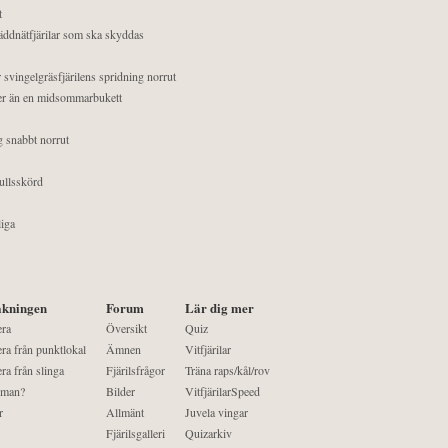
t
äddnätfjärilar som ska skyddas
 svingelgräsfjärilens spridning norrut
mer än en midsommarbukett
g snabbt norrut
ullsskörd
liga
kningen
Forum
Lär dig mer
era
Översikt
Quiz
ra från punktlokal
Ämnen
Vitfjärilar
ra från slinga
Fjärilsfrågor
Träna raps/kål/rov
 man?
Bilder
VitfjärilarSpeed
r
Allmänt
Juvela vingar
Fjärilsgalleri
Quizarkiv