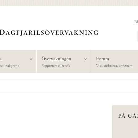
B
Sök
s
Övervakningen
Forum
och bakgrund
Rapportera eller sök
Visa, diskutera, artbestäm
PÅ G