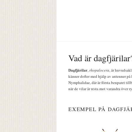
Vad är dagfjärilar
Dagfjärilar
,
rhopalocera
, är huvudsakl
känner dofter med hjälp av antenner på 
Nymphalidae, där är första benparet till
när de vilar är resta mot varandra över r
EXEMPEL PÅ DAGFJÄ