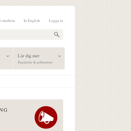
li medlem
In English
Logga in
formulär
Lär dig mer
Dagfjärilar & pollinatörer
ÅNG