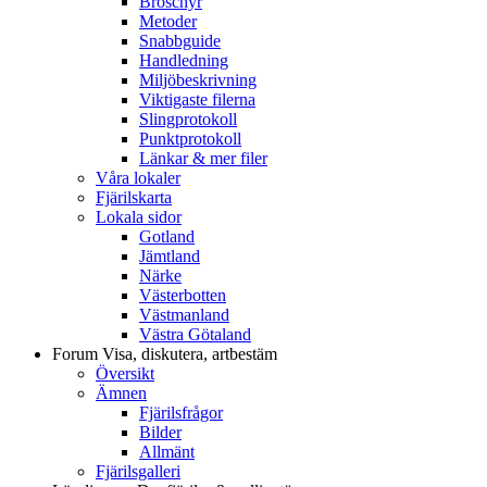
Broschyr
Metoder
Snabbguide
Handledning
Miljöbeskrivning
Viktigaste filerna
Slingprotokoll
Punktprotokoll
Länkar & mer filer
Våra lokaler
Fjärilskarta
Lokala sidor
Gotland
Jämtland
Närke
Västerbotten
Västmanland
Västra Götaland
Forum
Visa, diskutera, artbestäm
Översikt
Ämnen
Fjärilsfrågor
Bilder
Allmänt
Fjärilsgalleri