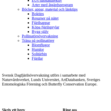
EUs habitatdirektiv
Arter med åtgärdsprogram
Böcker, appar, material och länktips
Boktips
Resurser på nätet
Fjärilsappar
Köpa fjärilsprylar
Bygg själv
Pollinatörsövervakning
Träna på pollinatörer
Blomflugor
Humlor
Solitärbin
Fjärilar
Svensk Dagfjärilsövervakning utförs i samarbete med
Naturvårdsverket, Lunds Universitet, ArtDatabanken, Sveriges
Entomologiska Förening och Butterfly Conservation Europe.
Skriv ett brev
Ring oss