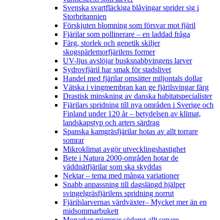
Svenska svartfläckiga blåvingar sprider sig i
Storbritannien
Förskjuten blomning som försvar mot fjäril
Fjärilar som pollinerare – en laddad fråga
Färg, storlek och genetik skiljer
skogspärlemorfjärilens former
UV-ljus avslöjar busksnabbvingens larver
Sydrovfjäril har smak för stadslivet
Handel med fjärilar omsätter miljontals dollar
Vätska i vingmembran kan ge fjärilsvingar färg
Drastisk minskning av danska habitatspecialister
Fjärilars spridning till nya områden i Sverige och
Finland under 120 år
– betydelsen av klimat,
landskapstyp och arters särdrag
Spanska kamgräsfjärilar hotas av allt torrare
somrar
Mikroklimat avgör utvecklingshastighet
Bete i Natura 2000-områden hotar de
väddnätfjärilar som ska skyddas
Nektar – tema med många variationer
Snabb anpassning till dagslängd hjälper
svingelgräsfjärilens spridning norrut
Fjärilslarvernas värdväxter– Mycket mer än en
midsommarbukett
Monarker migrerar söderut allt senare