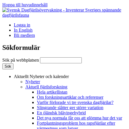
Hoppa till huvudinnehåll
Logga in
In English
Bli medlem
Sökformulär
Sök på webbplatsen
Aktuellt
Nyheter och kalender
Nyheter
Aktuell fjärilsforskning
Hela artikellistan
Om forskningsartiklar och referenser
Varför förlorade vi tre svenska dagfjärilar?
Slingrande slåtter ger större variation
En öländsk blåvingehybrid
Det nya normala får oss att glömma hur det var
Fortplantningsproblem hos rapsfjärilar efter
värmestress som larver