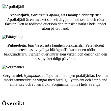
Apollofjäril
,
Parnassius apollo
, art i familjen riddarfjärilar.
Apollofjäril är en mycket stor vit dagfjäril med svarta och röda
fläckar. Den är rödlistad eftersom den minskar starkt i hela landet
utom på Gotland.
Påfågelöga
,
Inachis io
, art i familjen praktfjärilar. Påfågelögat
kännetecknas av tydliga blå ögonfläckar mot en rödbrun
bakgrundsfärg. Fjärilen övervintrar som vuxen och därför kan den
ses mycket tidigt på våren.
Sorgmantel
,
Nymphalis antiopa
, art i familjen praktfjärilar. Den har
mörkt sammetsbruna vingar med bred, gul ytterkant och äter bland
annat sav och rutten frukt. Sorgmantel finns i hela Sverige.
Översikt