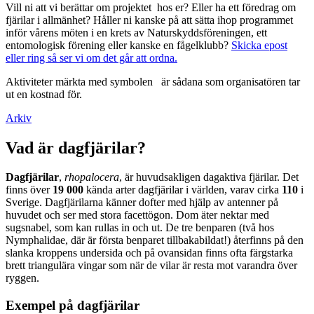
Vill ni att vi berättar om projektet hos er? Eller ha ett föredrag om
fjärilar i allmänhet? Håller ni kanske på att sätta ihop programmet
inför vårens möten i en krets av Naturskyddsföreningen, ett
entomologisk förening eller kanske en fågelklubb?
Skicka epost
eller ring så ser vi om det går att ordna.
Aktiviteter märkta med symbolen
är sådana som organisatören tar
ut en kostnad för.
Arkiv
Vad är dagfjärilar?
Dagfjärilar
,
rhopalocera
, är huvudsakligen dagaktiva fjärilar. Det
finns över
19 000
kända arter dagfjärilar i världen, varav cirka
110
i
Sverige. Dagfjärilarna känner dofter med hjälp av antenner på
huvudet och ser med stora facettögon. Dom äter nektar med
sugsnabel, som kan rullas in och ut. De tre benparen (två hos
Nymphalidae, där är första benparet tillbakabildat!) återfinns på den
slanka kroppens undersida och på ovansidan finns ofta färgstarka
brett triangulära vingar som när de vilar är resta mot varandra över
ryggen.
Exempel på dagfjärilar