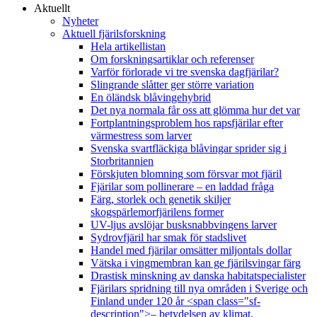
Aktuellt
Nyheter
Aktuell fjärilsforskning
Hela artikellistan
Om forskningsartiklar och referenser
Varför förlorade vi tre svenska dagfjärilar?
Slingrande slåtter ger större variation
En öländsk blåvingehybrid
Det nya normala får oss att glömma hur det var
Fortplantningsproblem hos rapsfjärilar efter
värmestress som larver
Svenska svartfläckiga blåvingar sprider sig i
Storbritannien
Förskjuten blomning som försvar mot fjäril
Fjärilar som pollinerare – en laddad fråga
Färg, storlek och genetik skiljer
skogspärlemorfjärilens former
UV-ljus avslöjar busksnabbvingens larver
Sydrovfjäril har smak för stadslivet
Handel med fjärilar omsätter miljontals dollar
Vätska i vingmembran kan ge fjärilsvingar färg
Drastisk minskning av danska habitatspecialister
Fjärilars spridning till nya områden i Sverige och
Finland under 120 år <span class="sf-
description">– betydelsen av klimat,