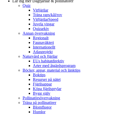
Lär dig mer
Dagfjärilar & pollinatörer
Quiz
Vitfjärilar
Träna raps/kål/rov
VitfjärilarSpeed
Juvela vingar
Quizarkiv
Annan övervakning
Regionalt
Faunaväkteri
Internationellt
Atlasprojekt
Naturvård och fjärilar
EUs habitatdirektiv
Arter med åtgärdsprogram
Böcker, appar, material och länktips
Boktips
Resurser på nätet
Fjärilsappar
Köpa fjärilsprylar
Bygg själv
Pollinatörsövervakning
Träna på pollinatörer
Blomflugor
Humlor