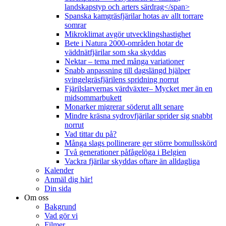
landskapstyp och arters särdrag</span>
Spanska kamgräsfjärilar hotas av allt torrare
somrar
Mikroklimat avgör utvecklingshastighet
Bete i Natura 2000-områden hotar de
väddnätfjärilar som ska skyddas
Nektar – tema med många variationer
Snabb anpassning till dagslängd hjälper
svingelgräsfjärilens spridning norrut
Fjärilslarvernas värdväxter– Mycket mer än en
midsommarbukett
Monarker migrerar söderut allt senare
Mindre kräsna sydrovfjärilar sprider sig snabbt
norrut
Vad tittar du på?
Många slags pollinerare ger större bomullsskörd
Två generationer påfågelöga i Belgien
Vackra fjärilar skyddas oftare än alldagliga
Kalender
Anmäl dig här!
Din sida
Om oss
Bakgrund
Vad gör vi
Filmer