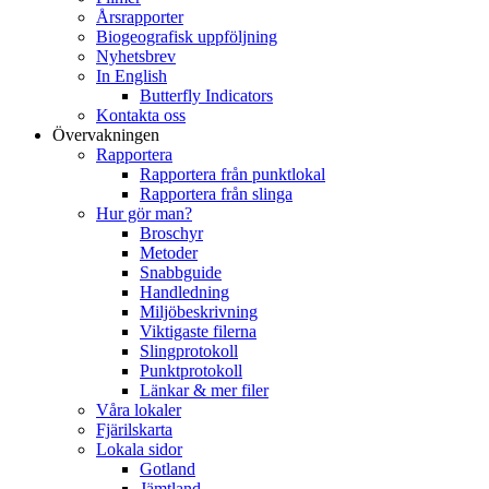
Årsrapporter
Biogeografisk uppföljning
Nyhetsbrev
In English
Butterfly Indicators
Kontakta oss
Övervakningen
Rapportera
Rapportera från punktlokal
Rapportera från slinga
Hur gör man?
Broschyr
Metoder
Snabbguide
Handledning
Miljöbeskrivning
Viktigaste filerna
Slingprotokoll
Punktprotokoll
Länkar & mer filer
Våra lokaler
Fjärilskarta
Lokala sidor
Gotland
Jämtland