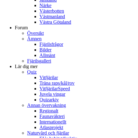
Närke
Västerbotten
Västmanland
Västra Götaland
Forum
Översikt
Ämnen
Fjärilsfrågor
Bilder
Allmänt
Fjärilsgalleri
Lär dig mer
Quiz
Vitfjärilar
Träna raps/kål/rov
VitfjärilarSpeed
Juvela vingar
Quizarkiv
Annan övervakning
Regionalt
Faunaväkteri
Internationellt
Atlasprojekt
Naturvård och fjärilar