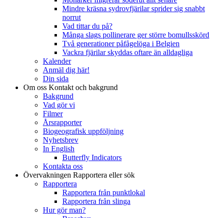
Mindre kräsna sydrovfjärilar sprider sig snabbt
norrut
Vad tittar du på?
Många slags pollinerare ger större bomullsskörd
Två generationer påfågelöga i Belgien
Vackra fjärilar skyddas oftare än alldagliga
Kalender
Anmäl dig här!
Din sida
Om oss
Kontakt och bakgrund
Bakgrund
Vad gör vi
Filmer
Årsrapporter
Biogeografisk uppföljning
Nyhetsbrev
In English
Butterfly Indicators
Kontakta oss
Övervakningen
Rapportera eller sök
Rapportera
Rapportera från punktlokal
Rapportera från slinga
Hur gör man?