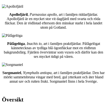
Apollofjäril
,
Parnassius apollo
, art i familjen riddarfjärilar.
Apollofjäril är en mycket stor vit dagfjäril med svarta och röda
fläckar. Den är rödlistad eftersom den minskar starkt i hela landet
utom på Gotland.
Påfågelöga
,
Inachis io
, art i familjen praktfjärilar. Påfågelögat
kännetecknas av tydliga blå ögonfläckar mot en rödbrun
bakgrundsfärg. Fjärilen övervintrar som vuxen och därför kan den
ses mycket tidigt på våren.
Sorgmantel
,
Nymphalis antiopa
, art i familjen praktfjärilar. Den har
mörkt sammetsbruna vingar med bred, gul ytterkant och äter bland
annat sav och rutten frukt. Sorgmantel finns i hela Sverige.
Översikt