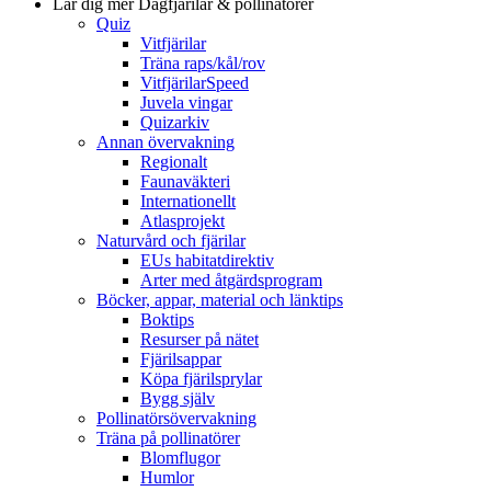
Lär dig mer
Dagfjärilar & pollinatörer
Quiz
Vitfjärilar
Träna raps/kål/rov
VitfjärilarSpeed
Juvela vingar
Quizarkiv
Annan övervakning
Regionalt
Faunaväkteri
Internationellt
Atlasprojekt
Naturvård och fjärilar
EUs habitatdirektiv
Arter med åtgärdsprogram
Böcker, appar, material och länktips
Boktips
Resurser på nätet
Fjärilsappar
Köpa fjärilsprylar
Bygg själv
Pollinatörsövervakning
Träna på pollinatörer
Blomflugor
Humlor