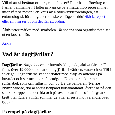
Vill ni att vi berättar om projektet hos er? Eller ha ett föredrag om
fjärilar i allmänhet? Håller ni kanske på att sätta ihop programmet
inför vårens möten i en krets av Naturskyddsföreningen, ett
entomologisk förening eller kanske en fågelklubb?
Skicka epost
eller ring så ser vi om det går att ordna.
Aktiviteter märkta med symbolen
är sådana som organisatören tar
ut en kostnad för.
Arkiv
Vad är dagfjärilar?
Dagfjärilar
,
rhopalocera
, är huvudsakligen dagaktiva fjärilar. Det
finns över
19 000
kända arter dagfjärilar i världen, varav cirka
110
i
Sverige. Dagfjärilarna känner dofter med hjälp av antenner på
huvudet och ser med stora facettögon. Dom äter nektar med
sugsnabel, som kan rullas in och ut. De tre benparen (två hos
Nymphalidae, där är första benparet tillbakabildat!) återfinns på den
slanka kroppens undersida och på ovansidan finns ofta färgstarka
brett triangulära vingar som när de vilar är resta mot varandra över
ryggen.
Exempel på dagfjärilar