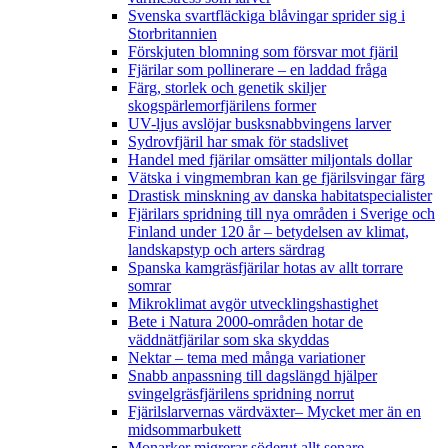
Svenska svartfläckiga blåvingar sprider sig i
Storbritannien
Förskjuten blomning som försvar mot fjäril
Fjärilar som pollinerare – en laddad fråga
Färg, storlek och genetik skiljer
skogspärlemorfjärilens former
UV-ljus avslöjar busksnabbvingens larver
Sydrovfjäril har smak för stadslivet
Handel med fjärilar omsätter miljontals dollar
Vätska i vingmembran kan ge fjärilsvingar färg
Drastisk minskning av danska habitatspecialister
Fjärilars spridning till nya områden i Sverige och
Finland under 120 år
– betydelsen av klimat,
landskapstyp och arters särdrag
Spanska kamgräsfjärilar hotas av allt torrare
somrar
Mikroklimat avgör utvecklingshastighet
Bete i Natura 2000-områden hotar de
väddnätfjärilar som ska skyddas
Nektar – tema med många variationer
Snabb anpassning till dagslängd hjälper
svingelgräsfjärilens spridning norrut
Fjärilslarvernas värdväxter– Mycket mer än en
midsommarbukett
Monarker migrerar söderut allt senare