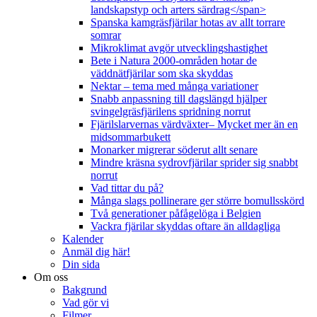
landskapstyp och arters särdrag</span>
Spanska kamgräsfjärilar hotas av allt torrare
somrar
Mikroklimat avgör utvecklingshastighet
Bete i Natura 2000-områden hotar de
väddnätfjärilar som ska skyddas
Nektar – tema med många variationer
Snabb anpassning till dagslängd hjälper
svingelgräsfjärilens spridning norrut
Fjärilslarvernas värdväxter– Mycket mer än en
midsommarbukett
Monarker migrerar söderut allt senare
Mindre kräsna sydrovfjärilar sprider sig snabbt
norrut
Vad tittar du på?
Många slags pollinerare ger större bomullsskörd
Två generationer påfågelöga i Belgien
Vackra fjärilar skyddas oftare än alldagliga
Kalender
Anmäl dig här!
Din sida
Om oss
Bakgrund
Vad gör vi
Filmer