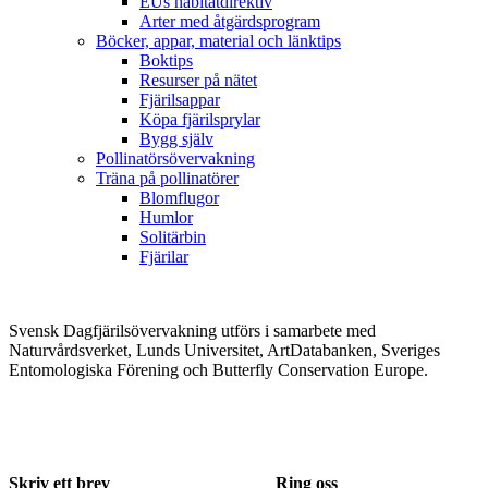
EUs habitatdirektiv
Arter med åtgärdsprogram
Böcker, appar, material och länktips
Boktips
Resurser på nätet
Fjärilsappar
Köpa fjärilsprylar
Bygg själv
Pollinatörsövervakning
Träna på pollinatörer
Blomflugor
Humlor
Solitärbin
Fjärilar
Svensk Dagfjärilsövervakning utförs i samarbete med
Naturvårdsverket, Lunds Universitet, ArtDatabanken, Sveriges
Entomologiska Förening och Butterfly Conservation Europe.
Skriv ett brev
Ring oss