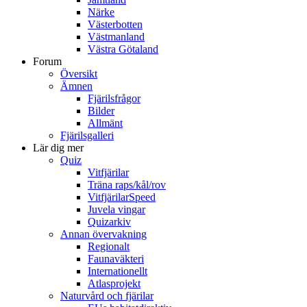
Närke
Västerbotten
Västmanland
Västra Götaland
Forum
Översikt
Ämnen
Fjärilsfrågor
Bilder
Allmänt
Fjärilsgalleri
Lär dig mer
Quiz
Vitfjärilar
Träna raps/kål/rov
VitfjärilarSpeed
Juvela vingar
Quizarkiv
Annan övervakning
Regionalt
Faunaväkteri
Internationellt
Atlasprojekt
Naturvård och fjärilar