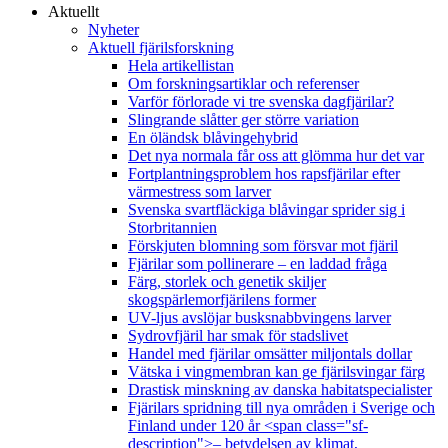
Aktuellt
Nyheter
Aktuell fjärilsforskning
Hela artikellistan
Om forskningsartiklar och referenser
Varför förlorade vi tre svenska dagfjärilar?
Slingrande slåtter ger större variation
En öländsk blåvingehybrid
Det nya normala får oss att glömma hur det var
Fortplantningsproblem hos rapsfjärilar efter
värmestress som larver
Svenska svartfläckiga blåvingar sprider sig i
Storbritannien
Förskjuten blomning som försvar mot fjäril
Fjärilar som pollinerare – en laddad fråga
Färg, storlek och genetik skiljer
skogspärlemorfjärilens former
UV-ljus avslöjar busksnabbvingens larver
Sydrovfjäril har smak för stadslivet
Handel med fjärilar omsätter miljontals dollar
Vätska i vingmembran kan ge fjärilsvingar färg
Drastisk minskning av danska habitatspecialister
Fjärilars spridning till nya områden i Sverige och
Finland under 120 år <span class="sf-
description">– betydelsen av klimat,