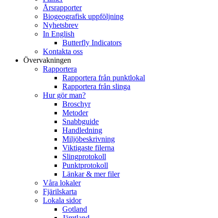
Årsrapporter
Biogeografisk uppföljning
Nyhetsbrev
In English
Butterfly Indicators
Kontakta oss
Övervakningen
Rapportera
Rapportera från punktlokal
Rapportera från slinga
Hur gör man?
Broschyr
Metoder
Snabbguide
Handledning
Miljöbeskrivning
Viktigaste filerna
Slingprotokoll
Punktprotokoll
Länkar & mer filer
Våra lokaler
Fjärilskarta
Lokala sidor
Gotland
Jämtland