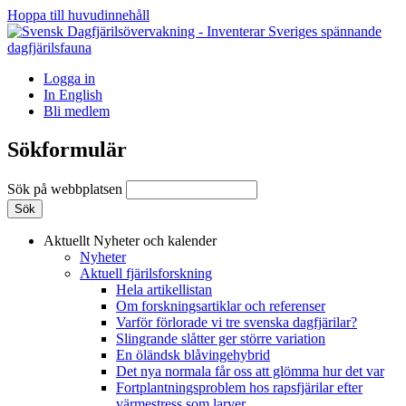
Hoppa till huvudinnehåll
Logga in
In English
Bli medlem
Sökformulär
Sök på webbplatsen
Aktuellt
Nyheter och kalender
Nyheter
Aktuell fjärilsforskning
Hela artikellistan
Om forskningsartiklar och referenser
Varför förlorade vi tre svenska dagfjärilar?
Slingrande slåtter ger större variation
En öländsk blåvingehybrid
Det nya normala får oss att glömma hur det var
Fortplantningsproblem hos rapsfjärilar efter
värmestress som larver