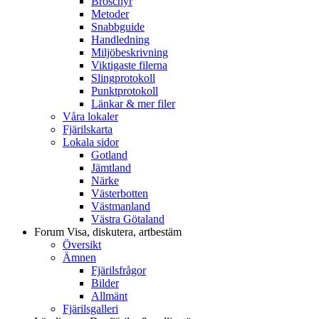
Broschyr
Metoder
Snabbguide
Handledning
Miljöbeskrivning
Viktigaste filerna
Slingprotokoll
Punktprotokoll
Länkar & mer filer
Våra lokaler
Fjärilskarta
Lokala sidor
Gotland
Jämtland
Närke
Västerbotten
Västmanland
Västra Götaland
Forum
Visa, diskutera, artbestäm
Översikt
Ämnen
Fjärilsfrågor
Bilder
Allmänt
Fjärilsgalleri