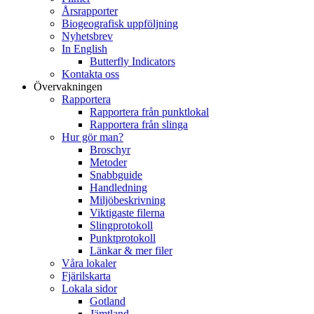
Årsrapporter
Biogeografisk uppföljning
Nyhetsbrev
In English
Butterfly Indicators
Kontakta oss
Övervakningen
Rapportera
Rapportera från punktlokal
Rapportera från slinga
Hur gör man?
Broschyr
Metoder
Snabbguide
Handledning
Miljöbeskrivning
Viktigaste filerna
Slingprotokoll
Punktprotokoll
Länkar & mer filer
Våra lokaler
Fjärilskarta
Lokala sidor
Gotland
Jämtland