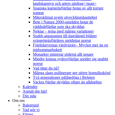
landskapstyp och arters särdrag</span>
Spanska kamgräsfjärilar hotas av allt torrare
somrar
Mikroklimat avgör utvecklingshastighet
Bete i Natura 2000-områden hotar de
väddnätfjärilar som ska skyddas
Nektar – tema med många variationer
Snabb anpassning till dagslängd hjälper
svingelgräsfjärilens spridning norrut
Fjärilslarvernas värdväxter– Mycket mer än en
midsommarbukett
Monarker migrerar söderut allt senare
Mindre kräsna sydrovfjärilar sprider sig snabbt
norrut
Vad tittar du på?
Många slags pollinerare ger större bomullsskörd
Två generationer påfågelöga i Belgien
Vackra fjärilar skyddas oftare än alldagliga
Kalender
Anmäl dig här!
Din sida
Om oss
Bakgrund
Vad gör vi
Filmer