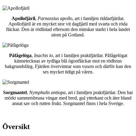
Apollofjäril
,
Parnassius apollo
, art i familjen riddarfjärilar.
Apollofjäril är en mycket stor vit dagfjäril med svarta och röda
fläckar. Den är rödlistad eftersom den minskar starkt i hela landet
utom på Gotland.
Påfågelöga
,
Inachis io
, art i familjen praktfjärilar. Påfågelögat
kännetecknas av tydliga blå ögonfläckar mot en rödbrun
bakgrundsfärg. Fjärilen övervintrar som vuxen och därför kan den
ses mycket tidigt på våren.
Sorgmantel
,
Nymphalis antiopa
, art i familjen praktfjärilar. Den har
mörkt sammetsbruna vingar med bred, gul ytterkant och äter bland
annat sav och rutten frukt. Sorgmantel finns i hela Sverige.
Översikt