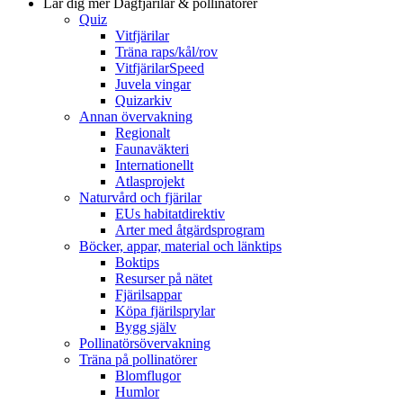
Lär dig mer
Dagfjärilar & pollinatörer
Quiz
Vitfjärilar
Träna raps/kål/rov
VitfjärilarSpeed
Juvela vingar
Quizarkiv
Annan övervakning
Regionalt
Faunaväkteri
Internationellt
Atlasprojekt
Naturvård och fjärilar
EUs habitatdirektiv
Arter med åtgärdsprogram
Böcker, appar, material och länktips
Boktips
Resurser på nätet
Fjärilsappar
Köpa fjärilsprylar
Bygg själv
Pollinatörsövervakning
Träna på pollinatörer
Blomflugor
Humlor