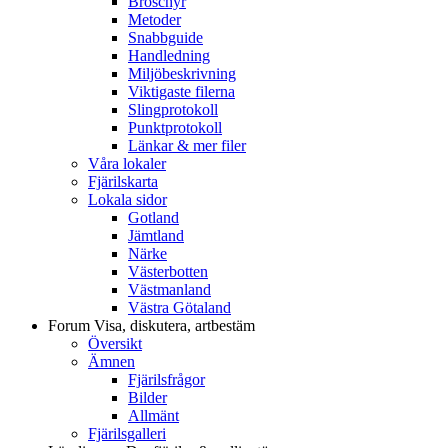
Broschyr
Metoder
Snabbguide
Handledning
Miljöbeskrivning
Viktigaste filerna
Slingprotokoll
Punktprotokoll
Länkar & mer filer
Våra lokaler
Fjärilskarta
Lokala sidor
Gotland
Jämtland
Närke
Västerbotten
Västmanland
Västra Götaland
Forum
Visa, diskutera, artbestäm
Översikt
Ämnen
Fjärilsfrågor
Bilder
Allmänt
Fjärilsgalleri