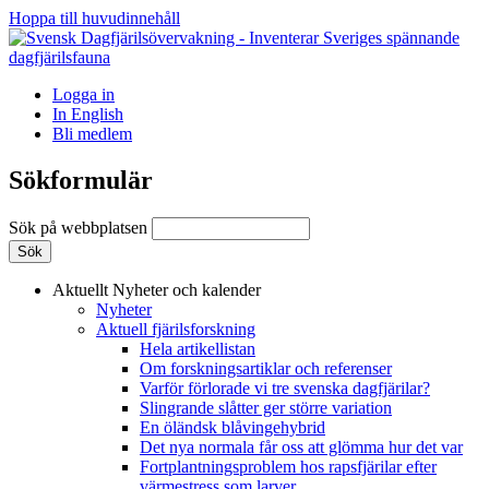
Hoppa till huvudinnehåll
Logga in
In English
Bli medlem
Sökformulär
Sök på webbplatsen
Aktuellt
Nyheter och kalender
Nyheter
Aktuell fjärilsforskning
Hela artikellistan
Om forskningsartiklar och referenser
Varför förlorade vi tre svenska dagfjärilar?
Slingrande slåtter ger större variation
En öländsk blåvingehybrid
Det nya normala får oss att glömma hur det var
Fortplantningsproblem hos rapsfjärilar efter
värmestress som larver