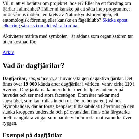
Vill ni att vi berättar om projektet hos er? Eller ha ett föredrag om
fjärilar i allmänhet? Håller ni kanske på att sätta ihop programmet
inför vårens möten i en krets av Naturskyddsföreningen, ett
entomologisk förening eller kanske en fågelklubb?
Skicka epost
eller ring så ser vi om det går att ordna.
Aktiviteter märkta med symbolen
är sådana som organisatören tar
ut en kostnad för.
Arkiv
Vad är dagfjärilar?
Dagfjärilar
,
rhopalocera
, är huvudsakligen dagaktiva fjärilar. Det
finns över
19 000
kända arter dagfjärilar i världen, varav cirka
110
i
Sverige. Dagfjärilarna känner dofter med hjälp av antenner på
huvudet och ser med stora facettögon. Dom äter nektar med
sugsnabel, som kan rullas in och ut. De tre benparen (två hos
Nymphalidae, där är första benparet tillbakabildat!) återfinns på den
slanka kroppens undersida och på ovansidan finns ofta färgstarka
brett triangulära vingar som när de vilar är resta mot varandra över
ryggen.
Exempel på dagfjärilar