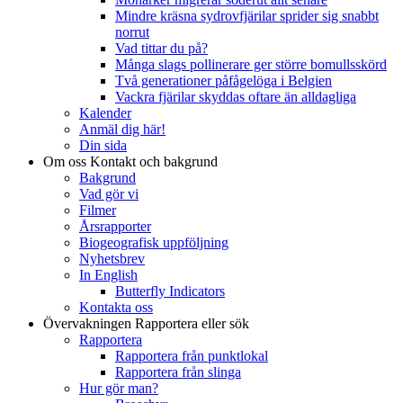
Mindre kräsna sydrovfjärilar sprider sig snabbt
norrut
Vad tittar du på?
Många slags pollinerare ger större bomullsskörd
Två generationer påfågelöga i Belgien
Vackra fjärilar skyddas oftare än alldagliga
Kalender
Anmäl dig här!
Din sida
Om oss
Kontakt och bakgrund
Bakgrund
Vad gör vi
Filmer
Årsrapporter
Biogeografisk uppföljning
Nyhetsbrev
In English
Butterfly Indicators
Kontakta oss
Övervakningen
Rapportera eller sök
Rapportera
Rapportera från punktlokal
Rapportera från slinga
Hur gör man?