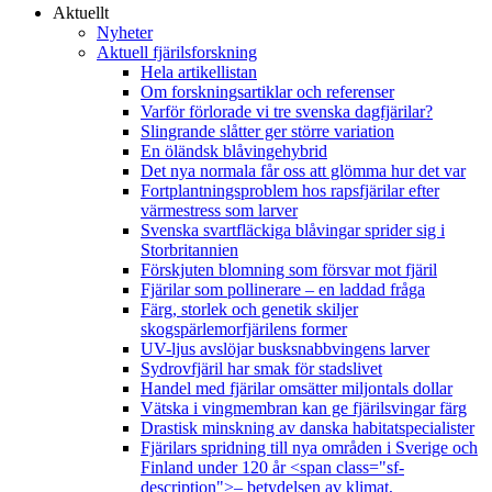
Aktuellt
Nyheter
Aktuell fjärilsforskning
Hela artikellistan
Om forskningsartiklar och referenser
Varför förlorade vi tre svenska dagfjärilar?
Slingrande slåtter ger större variation
En öländsk blåvingehybrid
Det nya normala får oss att glömma hur det var
Fortplantningsproblem hos rapsfjärilar efter
värmestress som larver
Svenska svartfläckiga blåvingar sprider sig i
Storbritannien
Förskjuten blomning som försvar mot fjäril
Fjärilar som pollinerare – en laddad fråga
Färg, storlek och genetik skiljer
skogspärlemorfjärilens former
UV-ljus avslöjar busksnabbvingens larver
Sydrovfjäril har smak för stadslivet
Handel med fjärilar omsätter miljontals dollar
Vätska i vingmembran kan ge fjärilsvingar färg
Drastisk minskning av danska habitatspecialister
Fjärilars spridning till nya områden i Sverige och
Finland under 120 år <span class="sf-
description">– betydelsen av klimat,