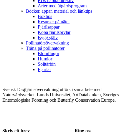
EUs habitatdirektiv
Arter med åtgärdsprogram
Böcker, appar, material och länktips
Boktips
Resurser på nätet
Fjärilsappar
Köpa fjärilsprylar
Bygg själv
Pollinatörsövervakning
Träna på pollinatörer
Blomflugor
Humlor
Solitärbin
Fjärilar
Svensk Dagfjärilsövervakning utförs i samarbete med
Naturvårdsverket, Lunds Universitet, ArtDatabanken, Sveriges
Entomologiska Förening och Butterfly Conservation Europe.
Skriv ett brev
Ring oss