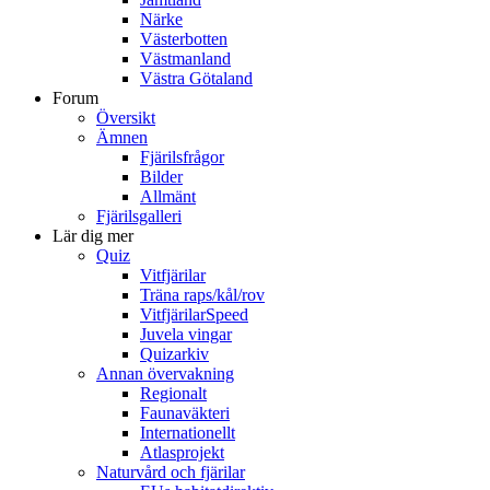
Närke
Västerbotten
Västmanland
Västra Götaland
Forum
Översikt
Ämnen
Fjärilsfrågor
Bilder
Allmänt
Fjärilsgalleri
Lär dig mer
Quiz
Vitfjärilar
Träna raps/kål/rov
VitfjärilarSpeed
Juvela vingar
Quizarkiv
Annan övervakning
Regionalt
Faunaväkteri
Internationellt
Atlasprojekt
Naturvård och fjärilar