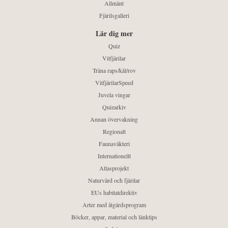
Allmänt
Fjärilsgalleri
Lär dig mer
Quiz
Vitfjärilar
Träna raps/kål/rov
VitfjärilarSpeed
Juvela vingar
Quizarkiv
Annan övervakning
Regionalt
Faunaväkteri
Internationellt
Atlasprojekt
Naturvård och fjärilar
EUs habitatdirektiv
Arter med åtgärdsprogram
Böcker, appar, material och länktips