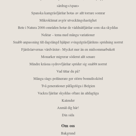
särdrag</span>
Spanska kamgräsfjärilar hotas av allt torrare somrar
Mikroklimat avgör utvecklingshastighet
Bete i Natura 2000-områden hotar de väddnätfjärilar som ska skyddas
Nektar – tema med många variationer
Snabb anpassning till dagslängd hjälper svingelgräsfjärilens spridning norrut
Fjärilslarvernas värdväxter– Mycket mer än en midsommarbukett
Monarker migrerar söderut allt senare
Mindre kräsna sydrovfjärilar sprider sig snabbt norrut
Vad tittar du på?
Många slags pollinerare ger större bomullsskörd
Två generationer påfågelöga i Belgien
Vackra fjärilar skyddas oftare än alldagliga
Kalender
Anmäl dig här!
Din sida
Om oss
Bakgrund