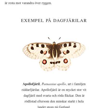
är resta mot varandra över ryggen.
EXEMPEL PÅ DAGFJÄRILAR
Apollofjäril
,
Parnassius apollo
, art i familjen
riddarfjärilar. Apollofjäril är en mycket stor vit
dagfjäril med svarta och röda fläckar. Den är
rödlistad eftersom den minskar starkt i hela
landet utom på Gotland.