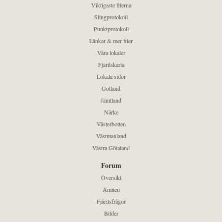
Viktigaste filerna
Slingprotokoll
Punktprotokoll
Länkar & mer filer
Våra lokaler
Fjärilskarta
Lokala sidor
Gotland
Jämtland
Närke
Västerbotten
Västmanland
Västra Götaland
Forum
Översikt
Ämnen
Fjärilsfrågor
Bilder