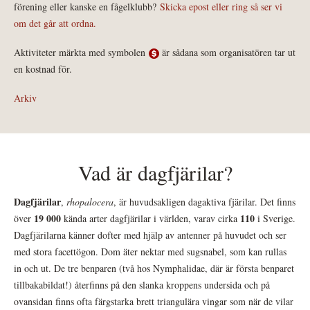
förening eller kanske en fågelklubb?
Skicka epost eller ring så ser vi
om det går att ordna.
Aktiviteter märkta med symbolen
är sådana som organisatören tar ut
en kostnad för.
Arkiv
Vad är dagfjärilar?
Dagfjärilar
,
rhopalocera
, är huvudsakligen dagaktiva fjärilar. Det finns
19 000
110
över
kända arter dagfjärilar i världen, varav cirka
i Sverige.
Dagfjärilarna känner dofter med hjälp av antenner på huvudet och ser
med stora facettögon. Dom äter nektar med sugsnabel, som kan rullas
in och ut. De tre benparen (två hos Nymphalidae, där är första benparet
tillbakabildat!) återfinns på den slanka kroppens undersida och på
ovansidan finns ofta färgstarka brett triangulära vingar som när de vilar