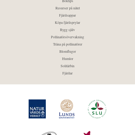
Boktips
Resurser på nätet
Fjärilsappar
Köpa fjärilsprylar
Bygg själv
Pollinatörsövervakning
Träna på pollinatörer
Blomflugor
Humlor
Solitärbin
Fjärilar