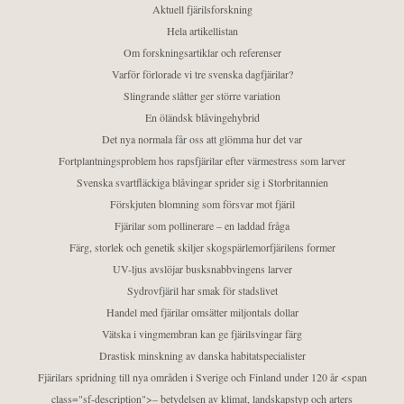
Aktuell fjärilsforskning
Hela artikellistan
Om forskningsartiklar och referenser
Varför förlorade vi tre svenska dagfjärilar?
Slingrande slåtter ger större variation
En öländsk blåvingehybrid
Det nya normala får oss att glömma hur det var
Fortplantningsproblem hos rapsfjärilar efter värmestress som larver
Svenska svartfläckiga blåvingar sprider sig i Storbritannien
Förskjuten blomning som försvar mot fjäril
Fjärilar som pollinerare – en laddad fråga
Färg, storlek och genetik skiljer skogspärlemorfjärilens former
UV-ljus avslöjar busksnabbvingens larver
Sydrovfjäril har smak för stadslivet
Handel med fjärilar omsätter miljontals dollar
Vätska i vingmembran kan ge fjärilsvingar färg
Drastisk minskning av danska habitatspecialister
Fjärilars spridning till nya områden i Sverige och Finland under 120 år <span
class="sf-description">– betydelsen av klimat, landskapstyp och arters