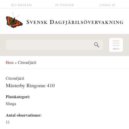
Hoppa till huvudinnehåll
BLI MEDLEM
IN ENGLISH
LOGGA IN
Sökformulär
Hem
» Citronfjäril
Citronfjäril
Mästerby Ringome 410
Platskategori:
Slinga
Antal observationer:
11