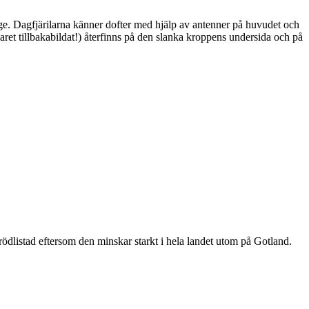
ge. Dagfjärilarna känner dofter med hjälp av antenner på huvudet och
ret tillbakabildat!) återfinns på den slanka kroppens undersida och på
är rödlistad eftersom den minskar starkt i hela landet utom på Gotland.