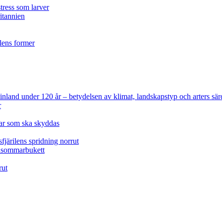
tress som larver
ritannien
ilens former
 Finland under 120 år
– betydelsen av klimat, landskapstyp och arters sär
r
lar som ska skyddas
fjärilens spridning norrut
idsommarbukett
rut