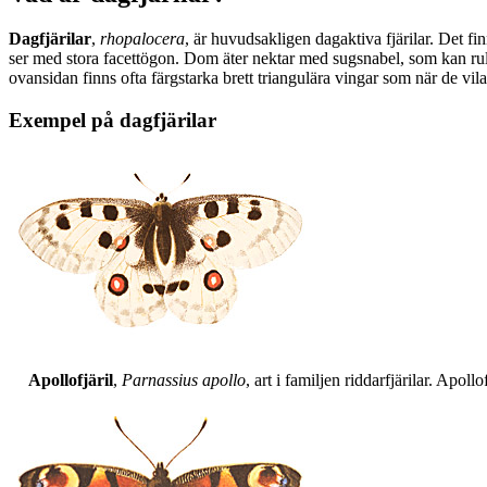
Dagfjärilar
,
rhopalocera
, är huvudsakligen dagaktiva fjärilar. Det fi
ser med stora facettögon. Dom äter nektar med sugsnabel, som kan rull
ovansidan finns ofta färgstarka brett triangulära vingar som när de vil
Exempel på dagfjärilar
Apollofjäril
,
Parnassius apollo
, art i familjen riddarfjärilar. Apol