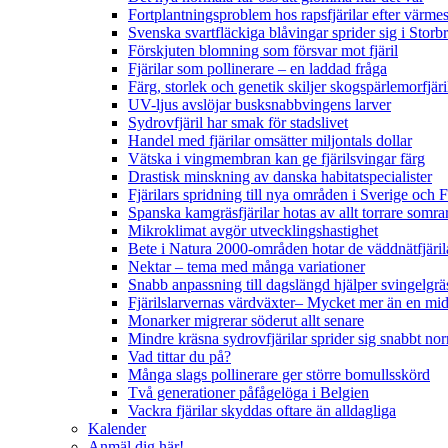
Fortplantningsproblem hos rapsfjärilar efter värmes
Svenska svartfläckiga blåvingar sprider sig i Storb
Förskjuten blomning som försvar mot fjäril
Fjärilar som pollinerare – en laddad fråga
Färg, storlek och genetik skiljer skogspärlemorfjär
UV-ljus avslöjar busksnabbvingens larver
Sydrovfjäril har smak för stadslivet
Handel med fjärilar omsätter miljontals dollar
Vätska i vingmembran kan ge fjärilsvingar färg
Drastisk minskning av danska habitatspecialister
Fjärilars spridning till nya områden i Sverige och
Spanska kamgräsfjärilar hotas av allt torrare somra
Mikroklimat avgör utvecklingshastighet
Bete i Natura 2000-områden hotar de väddnätfjäri
Nektar – tema med många variationer
Snabb anpassning till dagslängd hjälper svingelgräs
Fjärilslarvernas värdväxter– Mycket mer än en m
Monarker migrerar söderut allt senare
Mindre kräsna sydrovfjärilar sprider sig snabbt nor
Vad tittar du på?
Många slags pollinerare ger större bomullsskörd
Två generationer påfågelöga i Belgien
Vackra fjärilar skyddas oftare än alldagliga
Kalender
Anmäl dig här!