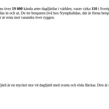
nns över
19 000
kända arter dagfjärilar i världen, varav cirka
110
i Sveri
as in och ut. De tre benparen (två hos Nymphalidae, där är första benpa
ar är resta mot varandra över ryggen.
lofjäril är en mycket stor vit dagfjäril med svarta och röda fläckar. Den 