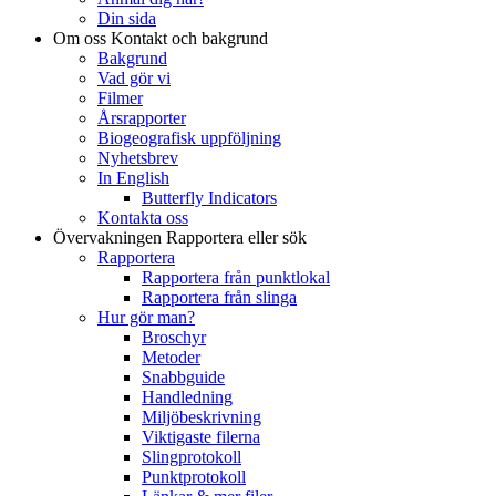
Din sida
Om oss
Kontakt och bakgrund
Bakgrund
Vad gör vi
Filmer
Årsrapporter
Biogeografisk uppföljning
Nyhetsbrev
In English
Butterfly Indicators
Kontakta oss
Övervakningen
Rapportera eller sök
Rapportera
Rapportera från punktlokal
Rapportera från slinga
Hur gör man?
Broschyr
Metoder
Snabbguide
Handledning
Miljöbeskrivning
Viktigaste filerna
Slingprotokoll
Punktprotokoll