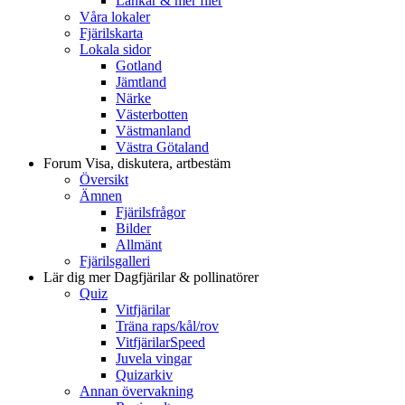
Länkar & mer filer
Våra lokaler
Fjärilskarta
Lokala sidor
Gotland
Jämtland
Närke
Västerbotten
Västmanland
Västra Götaland
Forum
Visa, diskutera, artbestäm
Översikt
Ämnen
Fjärilsfrågor
Bilder
Allmänt
Fjärilsgalleri
Lär dig mer
Dagfjärilar & pollinatörer
Quiz
Vitfjärilar
Träna raps/kål/rov
VitfjärilarSpeed
Juvela vingar
Quizarkiv
Annan övervakning