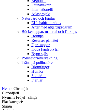
Regionalt
Faunaväkteri
Internationellt
Atlasprojekt
Naturvård och fjärilar
EUs habitatdirektiv
Arter med åtgärdsprogram
Böcker, appar, material och länktips
Boktips
Resurser på nätet
Fjärilsappar
Köpa fjärilsprylar
Bygg själv
Pollinatörsövervakning
Träna på pollinatörer
Blomflugor
Humlor
Solitärbin
Fjärilar
Hem
» Citronfjäril
Citronfjäril
Nymans Fröjel - slinga
Platskategori:
Slinga