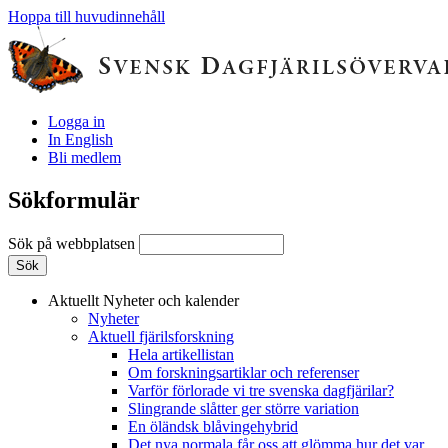
Hoppa till huvudinnehåll
Logga in
In English
Bli medlem
Sökformulär
Sök på webbplatsen
Aktuellt
Nyheter och kalender
Nyheter
Aktuell fjärilsforskning
Hela artikellistan
Om forskningsartiklar och referenser
Varför förlorade vi tre svenska dagfjärilar?
Slingrande slåtter ger större variation
En öländsk blåvingehybrid
Det nya normala får oss att glömma hur det var