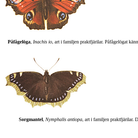
Påfågelöga
,
Inachis io
, art i familjen praktfjärilar. Påfågelögat 
Sorgmantel
,
Nymphalis antiopa
, art i familjen praktfjärila