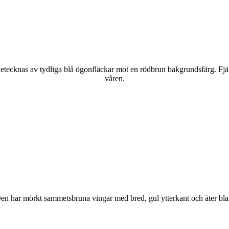
kännetecknas av tydliga blå ögonfläckar mot en rödbrun bakgrundsfärg. Fj
våren.
r. Den har mörkt sammetsbruna vingar med bred, gul ytterkant och äter bla