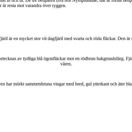
as in och ut. De tre benparen (två hos Nymphalidae, där är första benpa
ar är resta mot varandra över ryggen.
lofjäril är en mycket stor vit dagfjäril med svarta och röda fläckar. Den 
kännetecknas av tydliga blå ögonfläckar mot en rödbrun bakgrundsfärg. Fj
våren.
r. Den har mörkt sammetsbruna vingar med bred, gul ytterkant och äter bla