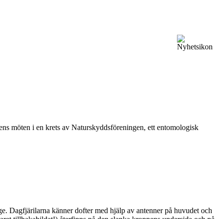
vårens möten i en krets av Naturskyddsföreningen, ett entomologisk
ge. Dagfjärilarna känner dofter med hjälp av antenner på huvudet och