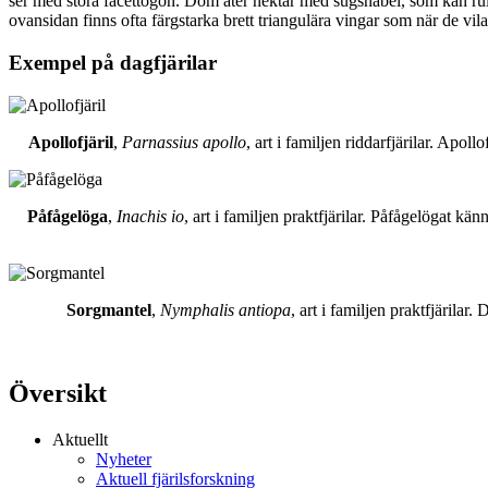
ser med stora facettögon. Dom äter nektar med sugsnabel, som kan rull
ovansidan finns ofta färgstarka brett triangulära vingar som när de vil
Exempel på dagfjärilar
Apollofjäril
,
Parnassius apollo
, art i familjen riddarfjärilar. Apol
Påfågelöga
,
Inachis io
, art i familjen praktfjärilar. Påfågelögat 
Sorgmantel
,
Nymphalis antiopa
, art i familjen praktfjärila
Översikt
Aktuellt
Nyheter
Aktuell fjärilsforskning