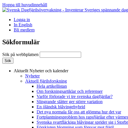
Hoppa till huvudinnehåll
Logga in
In English
Bli medlem
Sökformulär
Sök på webbplatsen
Aktuellt
Nyheter och kalender
Nyheter
Aktuell fjärilsforskning
Hela artikellistan
Om forskningsartiklar och referenser
Varför förlorade vi tre svenska dagfjärilar?
Slingrande slåtter ger större variation
En öländsk blåvingehybrid
Det nya normala får oss att glömma hur det var
Fortplantningsproblem hos rapsfjärilar efter värmes
Svenska svartfläckiga blåvingar sprider sig i Storb
Förskjuten blomning som försvar mot fjäril