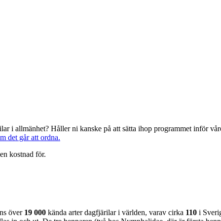
järilar i allmänhet? Håller ni kanske på att sätta ihop programmet inför 
om det går att ordna.
en kostnad för.
nns över
19 000
kända arter dagfjärilar i världen, varav cirka
110
i Sveri