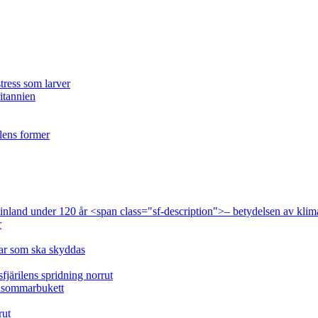
tress som larver
ritannien
ilens former
 Finland under 120 år <span class="sf-description">– betydelsen av klim
r
lar som ska skyddas
fjärilens spridning norrut
idsommarbukett
rut