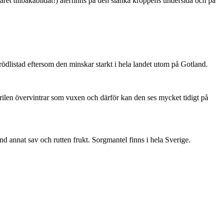
ret tillbakabildat!) återfinns på den slanka kroppens undersida och på
är rödlistad eftersom den minskar starkt i hela landet utom på Gotland.
ärilen övervintrar som vuxen och därför kan den ses mycket tidigt på
nd annat sav och rutten frukt. Sorgmantel finns i hela Sverige.