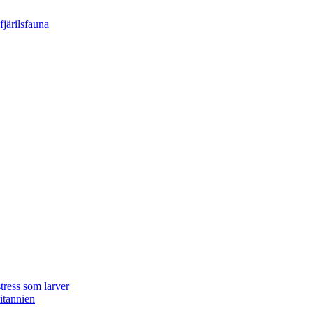
tress som larver
ritannien