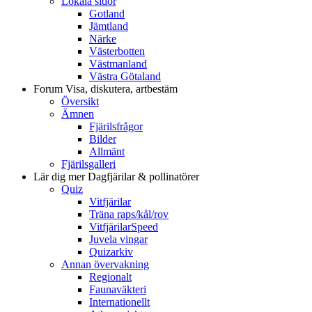
Lokala sidor
Gotland
Jämtland
Närke
Västerbotten
Västmanland
Västra Götaland
Forum
Visa, diskutera, artbestäm
Översikt
Ämnen
Fjärilsfrågor
Bilder
Allmänt
Fjärilsgalleri
Lär dig mer
Dagfjärilar & pollinatörer
Quiz
Vitfjärilar
Träna raps/kål/rov
VitfjärilarSpeed
Juvela vingar
Quizarkiv
Annan övervakning
Regionalt
Faunaväkteri
Internationellt