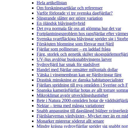
Hela artikellistan
Om forskningsartiklar och referenser
Varför förlorade vi tre svenska dagfjärilar?
Slingrande slåtter ger större variation
En öländsk blåvingehybrid
Det nya normala får oss att glömma hur det var
Fortplantningsproblem hos rapsfjärilar efter värmes
Svenska svartfläckiga blåvingar sprider sig i Storb
Förskjuten blomning som försvar mot fjäril
Fjärilar som pollinerare – en laddad fråga
Färg, storlek och genetik skiljer skogspärlemorfjär
UV-ljus avslöjar busksnabbvingens larver
Sydrovfjäril har smak för stadslivet
Handel med fjärilar omsätter miljontals dollar
Vätska i vingmembran kan ge fjärilsvingar färg
Drastisk minskning av danska habitatspecialister
Fjärilars spridning till nya områden i Sverige och
Spanska kamgräsfjärilar hotas av allt torrare somra
Mikroklimat avgör utvecklingshastighet
Bete i Natura 2000-områden hotar de väddnätfjäri
Nektar – tema med många variationer
Snabb anpassning till dagslängd hjälper svingelgräs
Fjärilslarvernas värdväxter– Mycket mer än en m
Monarker migrerar söderut allt senare
Mindre kräsna sydrovfjärilar sprider sig snabbt nor