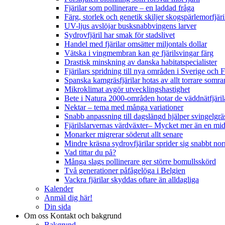
Fjärilar som pollinerare – en laddad fråga
Färg, storlek och genetik skiljer skogspärlemorfjär
UV-ljus avslöjar busksnabbvingens larver
Sydrovfjäril har smak för stadslivet
Handel med fjärilar omsätter miljontals dollar
Vätska i vingmembran kan ge fjärilsvingar färg
Drastisk minskning av danska habitatspecialister
Fjärilars spridning till nya områden i Sverige och
Spanska kamgräsfjärilar hotas av allt torrare somra
Mikroklimat avgör utvecklingshastighet
Bete i Natura 2000-områden hotar de väddnätfjäri
Nektar – tema med många variationer
Snabb anpassning till dagslängd hjälper svingelgräs
Fjärilslarvernas värdväxter– Mycket mer än en m
Monarker migrerar söderut allt senare
Mindre kräsna sydrovfjärilar sprider sig snabbt nor
Vad tittar du på?
Många slags pollinerare ger större bomullsskörd
Två generationer påfågelöga i Belgien
Vackra fjärilar skyddas oftare än alldagliga
Kalender
Anmäl dig här!
Din sida
Om oss
Kontakt och bakgrund
Bakgrund