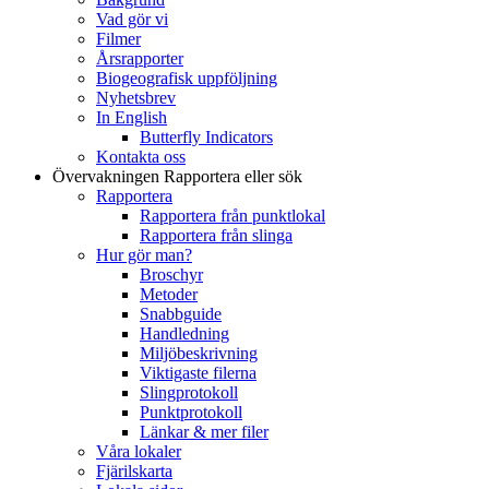
Vad gör vi
Filmer
Årsrapporter
Biogeografisk uppföljning
Nyhetsbrev
In English
Butterfly Indicators
Kontakta oss
Övervakningen
Rapportera eller sök
Rapportera
Rapportera från punktlokal
Rapportera från slinga
Hur gör man?
Broschyr
Metoder
Snabbguide
Handledning
Miljöbeskrivning
Viktigaste filerna
Slingprotokoll
Punktprotokoll
Länkar & mer filer
Våra lokaler
Fjärilskarta