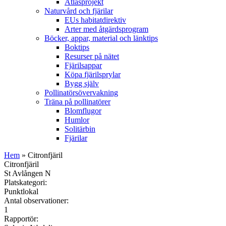
Atlasprojekt
Naturvård och fjärilar
EUs habitatdirektiv
Arter med åtgärdsprogram
Böcker, appar, material och länktips
Boktips
Resurser på nätet
Fjärilsappar
Köpa fjärilsprylar
Bygg själv
Pollinatörsövervakning
Träna på pollinatörer
Blomflugor
Humlor
Solitärbin
Fjärilar
Hem
» Citronfjäril
Citronfjäril
St Avlången N
Platskategori:
Punktlokal
Antal observationer:
1
Rapportör: