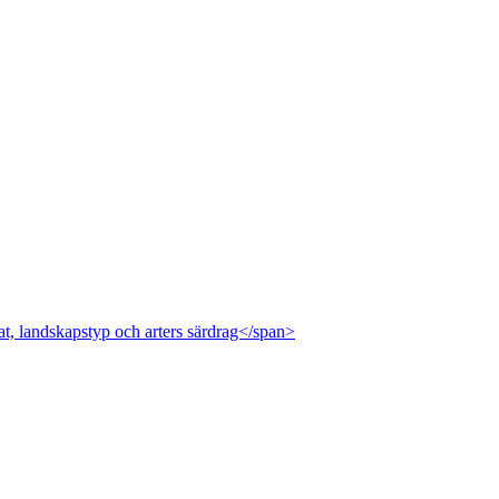
at, landskapstyp och arters särdrag</span>