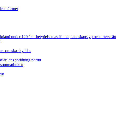
ilens former
 Finland under 120 år
– betydelsen av klimat, landskapstyp och arters sär
r
lar som ska skyddas
fjärilens spridning norrut
idsommarbukett
rut