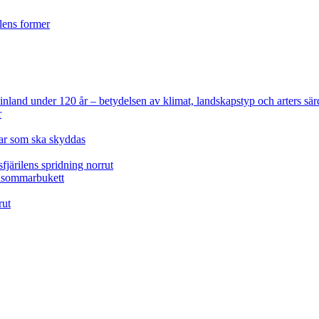
ilens former
 Finland under 120 år
– betydelsen av klimat, landskapstyp och arters sär
r
lar som ska skyddas
fjärilens spridning norrut
idsommarbukett
rut