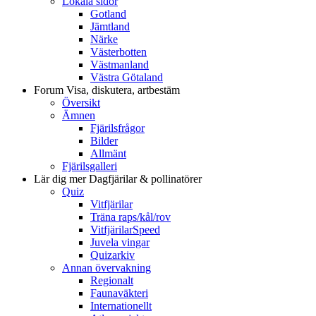
Lokala sidor
Gotland
Jämtland
Närke
Västerbotten
Västmanland
Västra Götaland
Forum
Visa, diskutera, artbestäm
Översikt
Ämnen
Fjärilsfrågor
Bilder
Allmänt
Fjärilsgalleri
Lär dig mer
Dagfjärilar & pollinatörer
Quiz
Vitfjärilar
Träna raps/kål/rov
VitfjärilarSpeed
Juvela vingar
Quizarkiv
Annan övervakning
Regionalt
Faunaväkteri
Internationellt