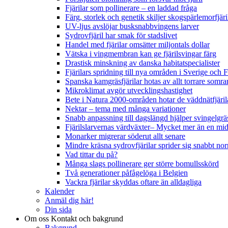
Fjärilar som pollinerare – en laddad fråga
Färg, storlek och genetik skiljer skogspärlemorfjär
UV-ljus avslöjar busksnabbvingens larver
Sydrovfjäril har smak för stadslivet
Handel med fjärilar omsätter miljontals dollar
Vätska i vingmembran kan ge fjärilsvingar färg
Drastisk minskning av danska habitatspecialister
Fjärilars spridning till nya områden i Sverige och
Spanska kamgräsfjärilar hotas av allt torrare somra
Mikroklimat avgör utvecklingshastighet
Bete i Natura 2000-områden hotar de väddnätfjäri
Nektar – tema med många variationer
Snabb anpassning till dagslängd hjälper svingelgräs
Fjärilslarvernas värdväxter– Mycket mer än en m
Monarker migrerar söderut allt senare
Mindre kräsna sydrovfjärilar sprider sig snabbt nor
Vad tittar du på?
Många slags pollinerare ger större bomullsskörd
Två generationer påfågelöga i Belgien
Vackra fjärilar skyddas oftare än alldagliga
Kalender
Anmäl dig här!
Din sida
Om oss
Kontakt och bakgrund
Bakgrund