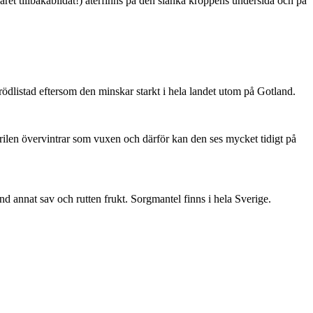
ret tillbakabildat!) återfinns på den slanka kroppens undersida och på
är rödlistad eftersom den minskar starkt i hela landet utom på Gotland.
ärilen övervintrar som vuxen och därför kan den ses mycket tidigt på
nd annat sav och rutten frukt. Sorgmantel finns i hela Sverige.