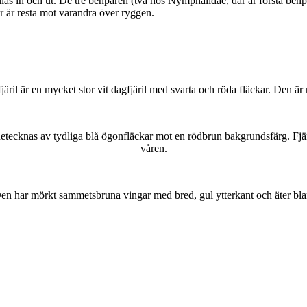
as in och ut. De tre benparen (två hos Nymphalidae, där är första benpa
ar är resta mot varandra över ryggen.
lofjäril är en mycket stor vit dagfjäril med svarta och röda fläckar. Den 
kännetecknas av tydliga blå ögonfläckar mot en rödbrun bakgrundsfärg. Fj
våren.
r. Den har mörkt sammetsbruna vingar med bred, gul ytterkant och äter bla