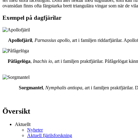
ser med stora facettögon. Dom äter nektar med sugsnabel, som kan rull
ovansidan finns ofta färgstarka brett triangulära vingar som när de vil
Exempel på dagfjärilar
Apollofjäril
,
Parnassius apollo
, art i familjen riddarfjärilar. Apol
Påfågelöga
,
Inachis io
, art i familjen praktfjärilar. Påfågelögat 
Sorgmantel
,
Nymphalis antiopa
, art i familjen praktfjärila
Översikt
Aktuellt
Nyheter
Aktuell fjärilsforskning