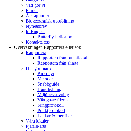
Vad gör vi
Filmer
Årsrapporter
Biogeografisk uppföljning
Nyhetsbrev
In English
Butterfly Indicators
Kontakta oss
Övervakningen
Rapportera eller sök
Rapportera
Rapportera från punktlokal
Rapportera från slinga
Hur gör man?
Broschyr
Metoder
Snabbguide
Handledning
Miljöbeskrivning
Viktigaste filerna
Slingprotokoll
Punktprotokoll
Länkar & mer filer
Våra lokaler
Fjärilskarta