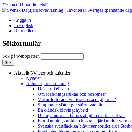
Hoppa till huvudinnehåll
Logga in
In English
Bli medlem
Sökformulär
Sök på webbplatsen
Aktuellt
Nyheter och kalender
Nyheter
Aktuell fjärilsforskning
Hela artikellistan
Om forskningsartiklar och referenser
Varför förlorade vi tre svenska dagfjärilar?
Slingrande slåtter ger större variation
En öländsk blåvingehybrid
Det nya normala får oss att glömma hur det var
Fortplantningsproblem hos rapsfjärilar efter värmes
Svenska svartfläckiga blåvingar sprider sig i Storb
Förskjuten blomning som försvar mot fjäril