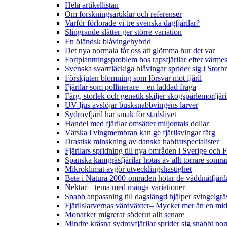
Hela artikellistan
Om forskningsartiklar och referenser
Varför förlorade vi tre svenska dagfjärilar?
Slingrande slåtter ger större variation
En öländsk blåvingehybrid
Det nya normala får oss att glömma hur det var
Fortplantningsproblem hos rapsfjärilar efter värmes
Svenska svartfläckiga blåvingar sprider sig i Storb
Förskjuten blomning som försvar mot fjäril
Fjärilar som pollinerare – en laddad fråga
Färg, storlek och genetik skiljer skogspärlemorfjär
UV-ljus avslöjar busksnabbvingens larver
Sydrovfjäril har smak för stadslivet
Handel med fjärilar omsätter miljontals dollar
Vätska i vingmembran kan ge fjärilsvingar färg
Drastisk minskning av danska habitatspecialister
Fjärilars spridning till nya områden i Sverige och
Spanska kamgräsfjärilar hotas av allt torrare somra
Mikroklimat avgör utvecklingshastighet
Bete i Natura 2000-områden hotar de väddnätfjäri
Nektar – tema med många variationer
Snabb anpassning till dagslängd hjälper svingelgräs
Fjärilslarvernas värdväxter– Mycket mer än en m
Monarker migrerar söderut allt senare
Mindre kräsna sydrovfjärilar sprider sig snabbt nor