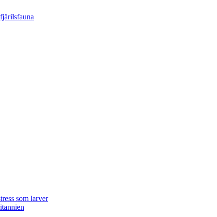
tress som larver
ritannien