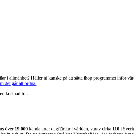
järilar i allmänhet? Håller ni kanske på att sätta ihop programmet inför 
om det går att ordna.
en kostnad för.
nns över
19 000
kända arter dagfjärilar i världen, varav cirka
110
i Sveri