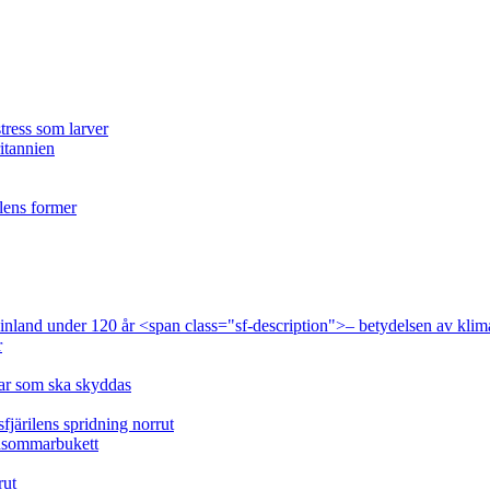
tress som larver
ritannien
ilens former
 Finland under 120 år <span class="sf-description">– betydelsen av klim
r
lar som ska skyddas
fjärilens spridning norrut
idsommarbukett
rut