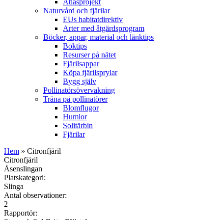
Atlasprojekt
Naturvård och fjärilar
EUs habitatdirektiv
Arter med åtgärdsprogram
Böcker, appar, material och länktips
Boktips
Resurser på nätet
Fjärilsappar
Köpa fjärilsprylar
Bygg själv
Pollinatörsövervakning
Träna på pollinatörer
Blomflugor
Humlor
Solitärbin
Fjärilar
Hem
» Citronfjäril
Citronfjäril
Åsenslingan
Platskategori:
Slinga
Antal observationer:
2
Rapportör: