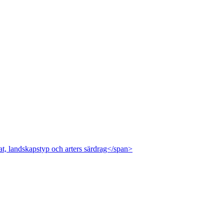
at, landskapstyp och arters särdrag</span>