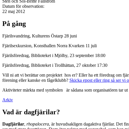
Sten och Sol-Britte Fällström
Datum för observation:
22 maj 2012
På gång
Fjärilsvandring, Kulturens Östarp 28 juni
Fjärilsexkursion, Konsthallen Norra Kvarken 11 juli
Fjärilsföredrag, Biblioteket i Mjölby, 23 september 18:00
Fjärilsföredrag, Biblioteket i Trollhättan, 27 oktober 17:30
Vill ni att vi berättar om projektet hos er? Eller ha ett föredrag om f
förening eller kanske en fågelklubb?
Skicka epost eller ring så ser vi 
Aktiviteter märkta med symbolen
är sådana som organisatören tar ut 
Arkiv
Vad är dagfjärilar?
Dagfjärilar
,
rhopalocera
, är huvudsakligen dagaktiva fjärilar. Det fi