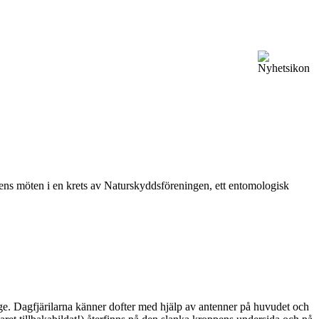
vårens möten i en krets av Naturskyddsföreningen, ett entomologisk
ge. Dagfjärilarna känner dofter med hjälp av antenner på huvudet och