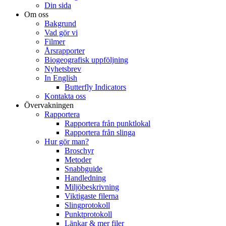
Din sida
Om oss
Bakgrund
Vad gör vi
Filmer
Årsrapporter
Biogeografisk uppföljning
Nyhetsbrev
In English
Butterfly Indicators
Kontakta oss
Övervakningen
Rapportera
Rapportera från punktlokal
Rapportera från slinga
Hur gör man?
Broschyr
Metoder
Snabbguide
Handledning
Miljöbeskrivning
Viktigaste filerna
Slingprotokoll
Punktprotokoll
Länkar & mer filer