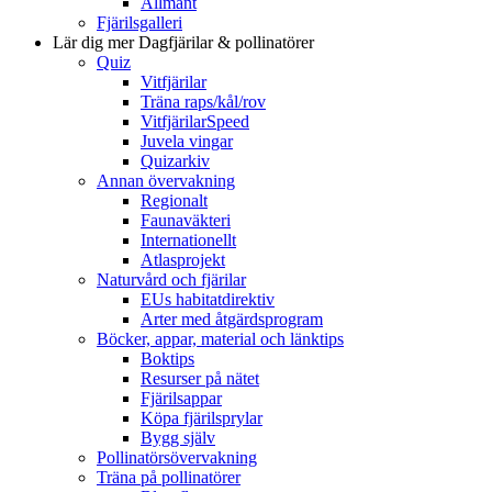
Allmänt
Fjärilsgalleri
Lär dig mer
Dagfjärilar & pollinatörer
Quiz
Vitfjärilar
Träna raps/kål/rov
VitfjärilarSpeed
Juvela vingar
Quizarkiv
Annan övervakning
Regionalt
Faunaväkteri
Internationellt
Atlasprojekt
Naturvård och fjärilar
EUs habitatdirektiv
Arter med åtgärdsprogram
Böcker, appar, material och länktips
Boktips
Resurser på nätet
Fjärilsappar
Köpa fjärilsprylar
Bygg själv
Pollinatörsövervakning
Träna på pollinatörer