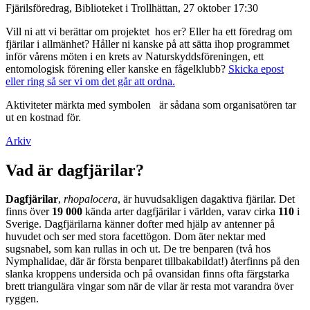
Fjärilsföredrag, Biblioteket i Trollhättan, 27 oktober 17:30
Vill ni att vi berättar om projektet hos er? Eller ha ett föredrag om
fjärilar i allmänhet? Håller ni kanske på att sätta ihop programmet
inför vårens möten i en krets av Naturskyddsföreningen, ett
entomologisk förening eller kanske en fågelklubb?
Skicka epost
eller ring så ser vi om det går att ordna.
Aktiviteter märkta med symbolen
är sådana som organisatören tar
ut en kostnad för.
Arkiv
Vad är dagfjärilar?
Dagfjärilar
,
rhopalocera
, är huvudsakligen dagaktiva fjärilar. Det
finns över
19 000
kända arter dagfjärilar i världen, varav cirka
110
i
Sverige. Dagfjärilarna känner dofter med hjälp av antenner på
huvudet och ser med stora facettögon. Dom äter nektar med
sugsnabel, som kan rullas in och ut. De tre benparen (två hos
Nymphalidae, där är första benparet tillbakabildat!) återfinns på den
slanka kroppens undersida och på ovansidan finns ofta färgstarka
brett triangulära vingar som när de vilar är resta mot varandra över
ryggen.