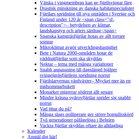
Vätska i vingmembran kan ge fjärilsvingar färg
Drastisk minskning av danska habitatspecialister
Fjärilars spridning till nya områden i Sverige och
Finland under 120 år <span class="sf-
description">– betydelsen av klimat,
landskapstyp och arters särdrag</span>
Spanska kamgräsfjärilar hotas av allt torrare
somrar
Mikroklimat avgör utvecklingshastighet
Bete i Natura 2000-områden hotar de
väddnätfjärilar som ska skyddas
Nektar – tema med många variationer
Snabb anpassning till dagslängd hjälper
svingelgräsfjärilens spridning norrut
Fjärilslarvernas värdväxter– Mycket mer än en
midsommarbukett
Monarker migrerar söderut allt senare
Mindre kräsna sydrovfjärilar sprider sig snabbt
norrut
Vad tittar du på?
Många slags pollinerare ger större bomullsskörd
Två generationer påfågelöga i Belgien
Vackra fjärilar skyddas oftare än alldagliga
Kalender
Anmäl dig här!