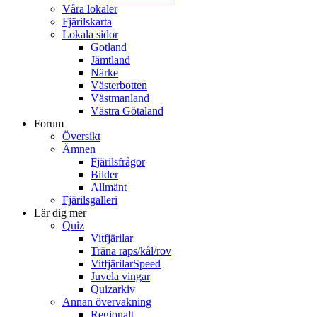
Våra lokaler
Fjärilskarta
Lokala sidor
Gotland
Jämtland
Närke
Västerbotten
Västmanland
Västra Götaland
Forum
Översikt
Ämnen
Fjärilsfrågor
Bilder
Allmänt
Fjärilsgalleri
Lär dig mer
Quiz
Vitfjärilar
Träna raps/kål/rov
VitfjärilarSpeed
Juvela vingar
Quizarkiv
Annan övervakning
Regionalt