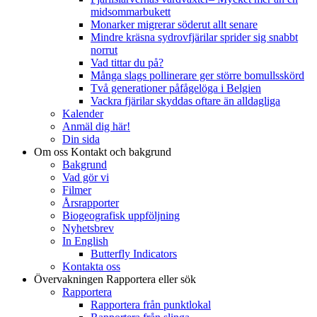
midsommarbukett
Monarker migrerar söderut allt senare
Mindre kräsna sydrovfjärilar sprider sig snabbt
norrut
Vad tittar du på?
Många slags pollinerare ger större bomullsskörd
Två generationer påfågelöga i Belgien
Vackra fjärilar skyddas oftare än alldagliga
Kalender
Anmäl dig här!
Din sida
Om oss
Kontakt och bakgrund
Bakgrund
Vad gör vi
Filmer
Årsrapporter
Biogeografisk uppföljning
Nyhetsbrev
In English
Butterfly Indicators
Kontakta oss
Övervakningen
Rapportera eller sök
Rapportera
Rapportera från punktlokal