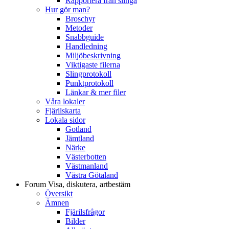
Rapportera från slinga
Hur gör man?
Broschyr
Metoder
Snabbguide
Handledning
Miljöbeskrivning
Viktigaste filerna
Slingprotokoll
Punktprotokoll
Länkar & mer filer
Våra lokaler
Fjärilskarta
Lokala sidor
Gotland
Jämtland
Närke
Västerbotten
Västmanland
Västra Götaland
Forum
Visa, diskutera, artbestäm
Översikt
Ämnen
Fjärilsfrågor
Bilder