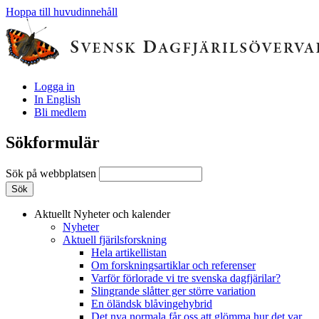
Hoppa till huvudinnehåll
Logga in
In English
Bli medlem
Sökformulär
Sök på webbplatsen
Aktuellt
Nyheter och kalender
Nyheter
Aktuell fjärilsforskning
Hela artikellistan
Om forskningsartiklar och referenser
Varför förlorade vi tre svenska dagfjärilar?
Slingrande slåtter ger större variation
En öländsk blåvingehybrid
Det nya normala får oss att glömma hur det var