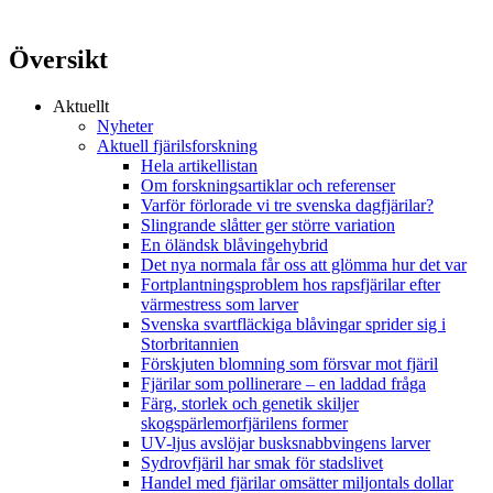
Översikt
Aktuellt
Nyheter
Aktuell fjärilsforskning
Hela artikellistan
Om forskningsartiklar och referenser
Varför förlorade vi tre svenska dagfjärilar?
Slingrande slåtter ger större variation
En öländsk blåvingehybrid
Det nya normala får oss att glömma hur det var
Fortplantningsproblem hos rapsfjärilar efter
värmestress som larver
Svenska svartfläckiga blåvingar sprider sig i
Storbritannien
Förskjuten blomning som försvar mot fjäril
Fjärilar som pollinerare – en laddad fråga
Färg, storlek och genetik skiljer
skogspärlemorfjärilens former
UV-ljus avslöjar busksnabbvingens larver
Sydrovfjäril har smak för stadslivet
Handel med fjärilar omsätter miljontals dollar