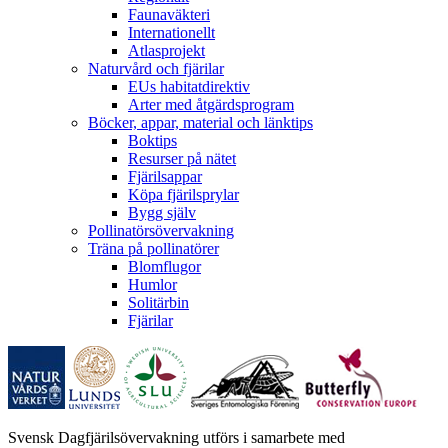
Faunaväkteri
Internationellt
Atlasprojekt
Naturvård och fjärilar
EUs habitatdirektiv
Arter med åtgärdsprogram
Böcker, appar, material och länktips
Boktips
Resurser på nätet
Fjärilsappar
Köpa fjärilsprylar
Bygg själv
Pollinatörsövervakning
Träna på pollinatörer
Blomflugor
Humlor
Solitärbin
Fjärilar
Svensk Dagfjärilsövervakning utförs i samarbete med