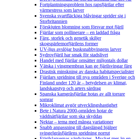
Fortplantningsproblem hos rapsfjärilar efter
värmestress som larver
Svenska svartfläckiga blåvingar sprider sig i
Storbritannien
Förskjuten blomning som försvar mot fjäril
Fjärilar som pollinerare – en laddad fråga
Färg, storlek och genetik skiljer
skogspärlemorfjärilens former
UV-ljus avslöjar busksnabbvingens larver
Sydrovfjäril har smak för stadslivet
Handel med fjärilar omsätter miljontals dollar
Vätska i vingmembran kan ge fjärilsvingar färg
Drastisk minskning av danska habitatspecialister
Fjärilars spridning till nya områden i Sverige och
Finland under 120 år
– betydelsen av klimat,
landskapstyp och arters särdrag
Spanska kamgräsfjärilar hotas av allt torrare
somrar
Mikroklimat avgör utvecklingshastighet
Bete i Natura 2000-områden hotar de
väddnätfjärilar som ska skyddas
Nektar – tema med många variationer
Snabb anpassning till dagslängd hjälper
svingelgräsfjärilens spridning norrut
Fjärilslarvernas värdväxter– Mycket mer än en