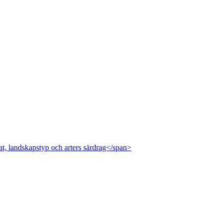
at, landskapstyp och arters särdrag</span>