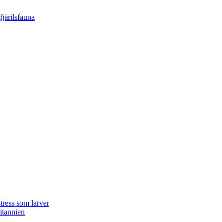
tress som larver
ritannien