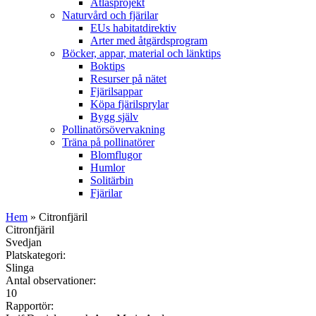
Atlasprojekt
Naturvård och fjärilar
EUs habitatdirektiv
Arter med åtgärdsprogram
Böcker, appar, material och länktips
Boktips
Resurser på nätet
Fjärilsappar
Köpa fjärilsprylar
Bygg själv
Pollinatörsövervakning
Träna på pollinatörer
Blomflugor
Humlor
Solitärbin
Fjärilar
Hem
» Citronfjäril
Citronfjäril
Svedjan
Platskategori:
Slinga
Antal observationer:
10
Rapportör: