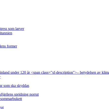
tress som larver
ritannien
ilens former
 Finland under 120 år <span class="sf-description">– betydelsen av klim
r
lar som ska skyddas
fjärilens spridning norrut
idsommarbukett
rut