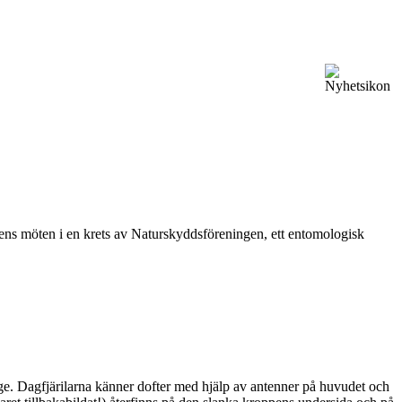
vårens möten i en krets av Naturskyddsföreningen, ett entomologisk
ge. Dagfjärilarna känner dofter med hjälp av antenner på huvudet och