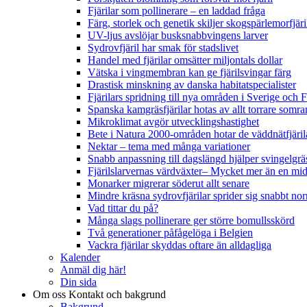
Fjärilar som pollinerare – en laddad fråga
Färg, storlek och genetik skiljer skogspärlemorfjär
UV-ljus avslöjar busksnabbvingens larver
Sydrovfjäril har smak för stadslivet
Handel med fjärilar omsätter miljontals dollar
Vätska i vingmembran kan ge fjärilsvingar färg
Drastisk minskning av danska habitatspecialister
Fjärilars spridning till nya områden i Sverige och
Spanska kamgräsfjärilar hotas av allt torrare somra
Mikroklimat avgör utvecklingshastighet
Bete i Natura 2000-områden hotar de väddnätfjäri
Nektar – tema med många variationer
Snabb anpassning till dagslängd hjälper svingelgräs
Fjärilslarvernas värdväxter– Mycket mer än en m
Monarker migrerar söderut allt senare
Mindre kräsna sydrovfjärilar sprider sig snabbt nor
Vad tittar du på?
Många slags pollinerare ger större bomullsskörd
Två generationer påfågelöga i Belgien
Vackra fjärilar skyddas oftare än alldagliga
Kalender
Anmäl dig här!
Din sida
Om oss
Kontakt och bakgrund
Bakgrund