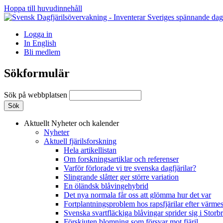
Hoppa till huvudinnehåll
Logga in
In English
Bli medlem
Sökformulär
Sök på webbplatsen
Aktuellt
Nyheter och kalender
Nyheter
Aktuell fjärilsforskning
Hela artikellistan
Om forskningsartiklar och referenser
Varför förlorade vi tre svenska dagfjärilar?
Slingrande slåtter ger större variation
En öländsk blåvingehybrid
Det nya normala får oss att glömma hur det var
Fortplantningsproblem hos rapsfjärilar efter värmes
Svenska svartfläckiga blåvingar sprider sig i Storb
Förskjuten blomning som försvar mot fjäril