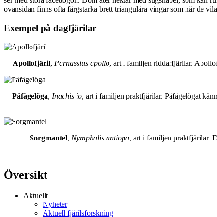
ser med stora facettögon. Dom äter nektar med sugsnabel, som kan rull
ovansidan finns ofta färgstarka brett triangulära vingar som när de vil
Exempel på dagfjärilar
Apollofjäril
,
Parnassius apollo
, art i familjen riddarfjärilar. Apol
Påfågelöga
,
Inachis io
, art i familjen praktfjärilar. Påfågelögat 
Sorgmantel
,
Nymphalis antiopa
, art i familjen praktfjärila
Översikt
Aktuellt
Nyheter
Aktuell fjärilsforskning