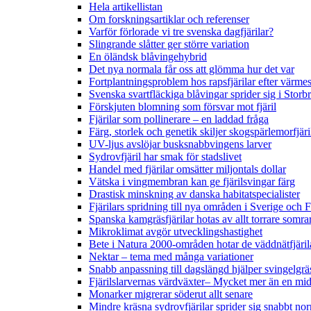
Hela artikellistan
Om forskningsartiklar och referenser
Varför förlorade vi tre svenska dagfjärilar?
Slingrande slåtter ger större variation
En öländsk blåvingehybrid
Det nya normala får oss att glömma hur det var
Fortplantningsproblem hos rapsfjärilar efter värmes
Svenska svartfläckiga blåvingar sprider sig i Storb
Förskjuten blomning som försvar mot fjäril
Fjärilar som pollinerare – en laddad fråga
Färg, storlek och genetik skiljer skogspärlemorfjär
UV-ljus avslöjar busksnabbvingens larver
Sydrovfjäril har smak för stadslivet
Handel med fjärilar omsätter miljontals dollar
Vätska i vingmembran kan ge fjärilsvingar färg
Drastisk minskning av danska habitatspecialister
Fjärilars spridning till nya områden i Sverige och
Spanska kamgräsfjärilar hotas av allt torrare somra
Mikroklimat avgör utvecklingshastighet
Bete i Natura 2000-områden hotar de väddnätfjäri
Nektar – tema med många variationer
Snabb anpassning till dagslängd hjälper svingelgräs
Fjärilslarvernas värdväxter– Mycket mer än en m
Monarker migrerar söderut allt senare
Mindre kräsna sydrovfjärilar sprider sig snabbt nor