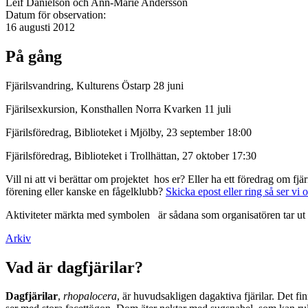
Leif Danielson och Ann-Marie Andersson
Datum för observation:
16 augusti 2012
På gång
Fjärilsvandring, Kulturens Östarp 28 juni
Fjärilsexkursion, Konsthallen Norra Kvarken 11 juli
Fjärilsföredrag, Biblioteket i Mjölby, 23 september 18:00
Fjärilsföredrag, Biblioteket i Trollhättan, 27 oktober 17:30
Vill ni att vi berättar om projektet hos er? Eller ha ett föredrag om f
förening eller kanske en fågelklubb?
Skicka epost eller ring så ser vi 
Aktiviteter märkta med symbolen
är sådana som organisatören tar ut 
Arkiv
Vad är dagfjärilar?
Dagfjärilar
,
rhopalocera
, är huvudsakligen dagaktiva fjärilar. Det fi