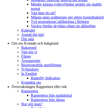
Mindre kräsna sydrovfjärilar sprider sig snabbt
norrut
Vad tittar du på?
Många slags pollinerare ger större bomullsskörd
Två generationer påfågelöga i Belgien
Vackra fjärilar skyddas oftare än alldagliga
Kalender
Anmäl dig här!
Din sida
Om oss
Kontakt och bakgrund
Bakgrund
Vad gör vi
Filmer
Årsrapporter
Biogeografisk uppföljning
Nyhetsbrev
In English
Butterfly Indicators
Kontakta oss
Övervakningen
Rapportera eller sök
Rapportera
Rapportera från punktlokal
Rapportera från slinga
Hur gör man?