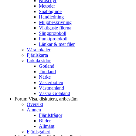
Broschyr
Metoder
Snabbguide
Handledning
Miljöbeskrivning
Viktigaste filerna
Slingprotokoll
Punktprotokoll
Länkar & mer filer
Våra lokaler
Fjärilskarta
Lokala sidor
Gotland
Jämtland
Närke
Västerbotten
Västmanland
Västra Götaland
Forum
Visa, diskutera, artbestäm
Översikt
Ämnen
Fjärilsfrågor
Bilder
Allmänt
Fjärilsgalleri