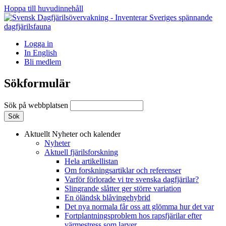
Hoppa till huvudinnehåll
Logga in
In English
Bli medlem
Sökformulär
Sök på webbplatsen
Aktuellt
Nyheter och kalender
Nyheter
Aktuell fjärilsforskning
Hela artikellistan
Om forskningsartiklar och referenser
Varför förlorade vi tre svenska dagfjärilar?
Slingrande slåtter ger större variation
En öländsk blåvingehybrid
Det nya normala får oss att glömma hur det var
Fortplantningsproblem hos rapsfjärilar efter
värmestress som larver