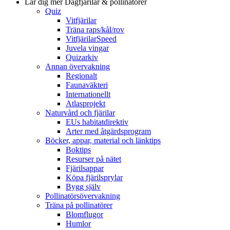
Lär dig mer
Dagfjärilar & pollinatörer
Quiz
Vitfjärilar
Träna raps/kål/rov
VitfjärilarSpeed
Juvela vingar
Quizarkiv
Annan övervakning
Regionalt
Faunaväkteri
Internationellt
Atlasprojekt
Naturvård och fjärilar
EUs habitatdirektiv
Arter med åtgärdsprogram
Böcker, appar, material och länktips
Boktips
Resurser på nätet
Fjärilsappar
Köpa fjärilsprylar
Bygg själv
Pollinatörsövervakning
Träna på pollinatörer
Blomflugor
Humlor