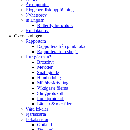
Årsrapporter
Biogeografisk uppföljning
Nyhetsbrev
In English
Butterfly Indicators
Kontakta oss
Övervakningen
Rapportera
Rapportera från punktlokal
Rapportera från slinga
Hur gör man?
Broschyr
Metoder
Snabbguide
Handledning
Miljöbeskrivning
Viktigaste filerna
Slingprotokoll
Punktprotokoll
Länkar & mer filer
Våra lokaler
Fjärilskarta
Lokala sidor
Gotland
Jämtland