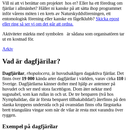
Vill ni att vi berättar om projektet hos er? Eller ha ett föredrag om
fjärilar i allmänhet? Håller ni kanske på att sätta ihop programmet
inför vårens möten i en krets av Naturskyddsföreningen, ett
entomologisk förening eller kanske en fågelklubb?
Skicka epost
eller ring så ser vi om det går att ordna.
Aktiviteter märkta med symbolen
är sådana som organisatören tar
ut en kostnad för.
Arkiv
Vad är dagfjärilar?
Dagfjärilar
,
rhopalocera
, är huvudsakligen dagaktiva fjärilar. Det
finns över
19 000
kända arter dagfjärilar i världen, varav cirka
110
i
Sverige. Dagfjärilarna känner dofter med hjälp av antenner på
huvudet och ser med stora facettögon. Dom äter nektar med
sugsnabel, som kan rullas in och ut. De tre benparen (två hos
Nymphalidae, där är första benparet tillbakabildat!) återfinns på den
slanka kroppens undersida och på ovansidan finns ofta färgstarka
brett triangulära vingar som när de vilar är resta mot varandra över
ryggen.
Exempel på dagfjärilar