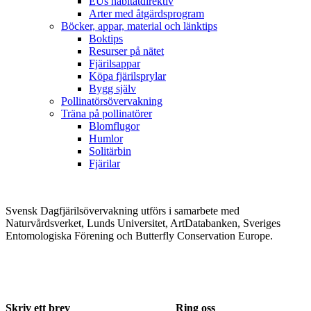
EUs habitatdirektiv
Arter med åtgärdsprogram
Böcker, appar, material och länktips
Boktips
Resurser på nätet
Fjärilsappar
Köpa fjärilsprylar
Bygg själv
Pollinatörsövervakning
Träna på pollinatörer
Blomflugor
Humlor
Solitärbin
Fjärilar
Svensk Dagfjärilsövervakning utförs i samarbete med
Naturvårdsverket, Lunds Universitet, ArtDatabanken, Sveriges
Entomologiska Förening och Butterfly Conservation Europe.
Skriv ett brev
Ring oss