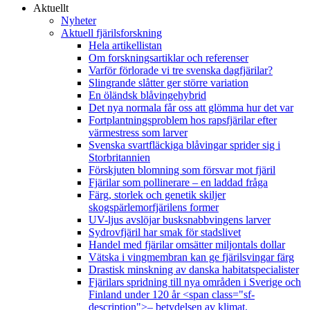
Aktuellt
Nyheter
Aktuell fjärilsforskning
Hela artikellistan
Om forskningsartiklar och referenser
Varför förlorade vi tre svenska dagfjärilar?
Slingrande slåtter ger större variation
En öländsk blåvingehybrid
Det nya normala får oss att glömma hur det var
Fortplantningsproblem hos rapsfjärilar efter
värmestress som larver
Svenska svartfläckiga blåvingar sprider sig i
Storbritannien
Förskjuten blomning som försvar mot fjäril
Fjärilar som pollinerare – en laddad fråga
Färg, storlek och genetik skiljer
skogspärlemorfjärilens former
UV-ljus avslöjar busksnabbvingens larver
Sydrovfjäril har smak för stadslivet
Handel med fjärilar omsätter miljontals dollar
Vätska i vingmembran kan ge fjärilsvingar färg
Drastisk minskning av danska habitatspecialister
Fjärilars spridning till nya områden i Sverige och
Finland under 120 år <span class="sf-
description">– betydelsen av klimat,