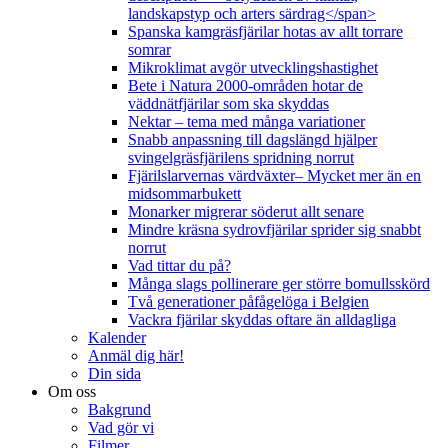
landskapstyp och arters särdrag</span>
Spanska kamgräsfjärilar hotas av allt torrare
somrar
Mikroklimat avgör utvecklingshastighet
Bete i Natura 2000-områden hotar de
väddnätfjärilar som ska skyddas
Nektar – tema med många variationer
Snabb anpassning till dagslängd hjälper
svingelgräsfjärilens spridning norrut
Fjärilslarvernas värdväxter– Mycket mer än en
midsommarbukett
Monarker migrerar söderut allt senare
Mindre kräsna sydrovfjärilar sprider sig snabbt
norrut
Vad tittar du på?
Många slags pollinerare ger större bomullsskörd
Två generationer påfågelöga i Belgien
Vackra fjärilar skyddas oftare än alldagliga
Kalender
Anmäl dig här!
Din sida
Om oss
Bakgrund
Vad gör vi
Filmer