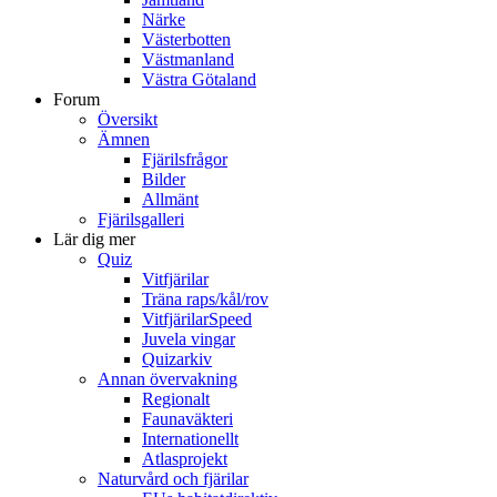
Närke
Västerbotten
Västmanland
Västra Götaland
Forum
Översikt
Ämnen
Fjärilsfrågor
Bilder
Allmänt
Fjärilsgalleri
Lär dig mer
Quiz
Vitfjärilar
Träna raps/kål/rov
VitfjärilarSpeed
Juvela vingar
Quizarkiv
Annan övervakning
Regionalt
Faunaväkteri
Internationellt
Atlasprojekt
Naturvård och fjärilar