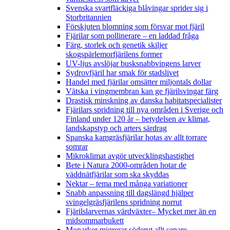
Svenska svartfläckiga blåvingar sprider sig i
Storbritannien
Förskjuten blomning som försvar mot fjäril
Fjärilar som pollinerare – en laddad fråga
Färg, storlek och genetik skiljer
skogspärlemorfjärilens former
UV-ljus avslöjar busksnabbvingens larver
Sydrovfjäril har smak för stadslivet
Handel med fjärilar omsätter miljontals dollar
Vätska i vingmembran kan ge fjärilsvingar färg
Drastisk minskning av danska habitatspecialister
Fjärilars spridning till nya områden i Sverige och
Finland under 120 år
– betydelsen av klimat,
landskapstyp och arters särdrag
Spanska kamgräsfjärilar hotas av allt torrare
somrar
Mikroklimat avgör utvecklingshastighet
Bete i Natura 2000-områden hotar de
väddnätfjärilar som ska skyddas
Nektar – tema med många variationer
Snabb anpassning till dagslängd hjälper
svingelgräsfjärilens spridning norrut
Fjärilslarvernas värdväxter– Mycket mer än en
midsommarbukett
Monarker migrerar söderut allt senare