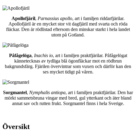
Apollofjäril
,
Parnassius apollo
, art i familjen riddarfjärilar.
Apollofjäril är en mycket stor vit dagfjäril med svarta och röda
fläckar. Den är rödlistad eftersom den minskar starkt i hela landet
utom på Gotland.
Påfågelöga
,
Inachis io
, art i familjen praktfjärilar. Påfågelögat
kännetecknas av tydliga blå ögonfläckar mot en rödbrun
bakgrundsfärg. Fjärilen övervintrar som vuxen och därför kan den
ses mycket tidigt på våren.
Sorgmantel
,
Nymphalis antiopa
, art i familjen praktfjärilar. Den har
mörkt sammetsbruna vingar med bred, gul ytterkant och äter bland
annat sav och rutten frukt. Sorgmantel finns i hela Sverige.
Översikt