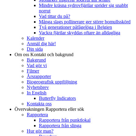
Mindre kräsna sydrovfjärilar sprider sig snabbt
norrut
Vad tittar du på?
Många slags pollinerare ger större bomullsskörd
Två generationer påfågelöga i Belgien
Vackra fjärilar skyddas oftare än alldagliga
Kalender
Anmäl dig här!
Din sida
Om oss
Kontakt och bakgrund
Bakgrund
Vad gör vi
Filmer
Årsrapporter
Biogeografisk uppföljning
Nyhetsbrev
In English
Butterfly Indicators
Kontakta oss
Övervakningen
Rapportera eller sök
Rapportera
Rapportera från punktlokal
Rapportera från slinga
Hur gör man?