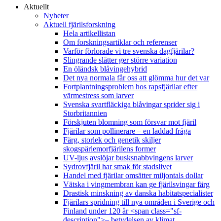
Aktuellt
Nyheter
Aktuell fjärilsforskning
Hela artikellistan
Om forskningsartiklar och referenser
Varför förlorade vi tre svenska dagfjärilar?
Slingrande slåtter ger större variation
En öländsk blåvingehybrid
Det nya normala får oss att glömma hur det var
Fortplantningsproblem hos rapsfjärilar efter
värmestress som larver
Svenska svartfläckiga blåvingar sprider sig i
Storbritannien
Förskjuten blomning som försvar mot fjäril
Fjärilar som pollinerare – en laddad fråga
Färg, storlek och genetik skiljer
skogspärlemorfjärilens former
UV-ljus avslöjar busksnabbvingens larver
Sydrovfjäril har smak för stadslivet
Handel med fjärilar omsätter miljontals dollar
Vätska i vingmembran kan ge fjärilsvingar färg
Drastisk minskning av danska habitatspecialister
Fjärilars spridning till nya områden i Sverige och
Finland under 120 år <span class="sf-
description">– betydelsen av klimat,