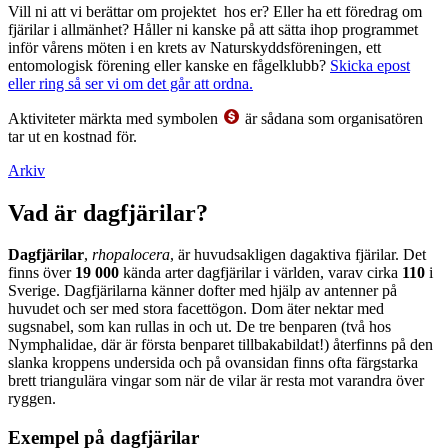
Vill ni att vi berättar om projektet hos er? Eller ha ett föredrag om
fjärilar i allmänhet? Håller ni kanske på att sätta ihop programmet
inför vårens möten i en krets av Naturskyddsföreningen, ett
entomologisk förening eller kanske en fågelklubb?
Skicka epost
eller ring så ser vi om det går att ordna.
Aktiviteter märkta med symbolen
är sådana som organisatören
tar ut en kostnad för.
Arkiv
Vad är dagfjärilar?
Dagfjärilar
,
rhopalocera
, är huvudsakligen dagaktiva fjärilar. Det
finns över
19 000
kända arter dagfjärilar i världen, varav cirka
110
i
Sverige. Dagfjärilarna känner dofter med hjälp av antenner på
huvudet och ser med stora facettögon. Dom äter nektar med
sugsnabel, som kan rullas in och ut. De tre benparen (två hos
Nymphalidae, där är första benparet tillbakabildat!) återfinns på den
slanka kroppens undersida och på ovansidan finns ofta färgstarka
brett triangulära vingar som när de vilar är resta mot varandra över
ryggen.
Exempel på dagfjärilar