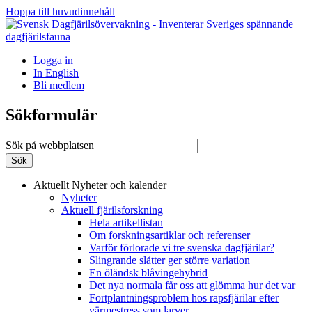
Hoppa till huvudinnehåll
Logga in
In English
Bli medlem
Sökformulär
Sök på webbplatsen
Aktuellt
Nyheter och kalender
Nyheter
Aktuell fjärilsforskning
Hela artikellistan
Om forskningsartiklar och referenser
Varför förlorade vi tre svenska dagfjärilar?
Slingrande slåtter ger större variation
En öländsk blåvingehybrid
Det nya normala får oss att glömma hur det var
Fortplantningsproblem hos rapsfjärilar efter
värmestress som larver