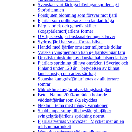
Svenska svartfläckiga blåvingar sprider sig i
Storbritannien
Förskjuten blomning som försvar mot fjäril
Fjärilar som pollinerare – en laddad fråga
Färg, storlek och genetik skiljer
skogspärlemorfjärilens former
UV-ljus avslöjar busksnabbvingens larver
Sydrovfjäril har smak för stadslivet
Handel med fjärilar omsätter miljontals dollar
Vätska i vingmembran kan ge fjärilsvingar färg
Drastisk minskning av danska habitatspecialister
Fjärilars spridning till nya områden i Sverige och
Finland under 120 år
– betydelsen av klimat,
landskapstyp och arters särdrag
Spanska kamgräsfjärilar hotas av allt torrare
somrar
Mikroklimat avgör utvecklingshastighet
Bete i Natura 2000-områden hotar de
väddnätfjärilar som ska skyddas
Nektar – tema med många variationer
Snabb anpassning till dagslängd hjälper
svingelgräsfjärilens spridning norrut
Fjärilslarvernas värdväxter– Mycket mer än en
midsommarbukett
Monarker migrerar söderut allt senare