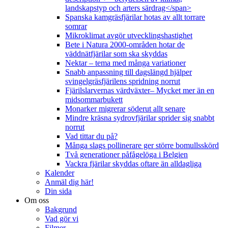
landskapstyp och arters särdrag</span>
Spanska kamgräsfjärilar hotas av allt torrare
somrar
Mikroklimat avgör utvecklingshastighet
Bete i Natura 2000-områden hotar de
väddnätfjärilar som ska skyddas
Nektar – tema med många variationer
Snabb anpassning till dagslängd hjälper
svingelgräsfjärilens spridning norrut
Fjärilslarvernas värdväxter– Mycket mer än en
midsommarbukett
Monarker migrerar söderut allt senare
Mindre kräsna sydrovfjärilar sprider sig snabbt
norrut
Vad tittar du på?
Många slags pollinerare ger större bomullsskörd
Två generationer påfågelöga i Belgien
Vackra fjärilar skyddas oftare än alldagliga
Kalender
Anmäl dig här!
Din sida
Om oss
Bakgrund
Vad gör vi
Filmer