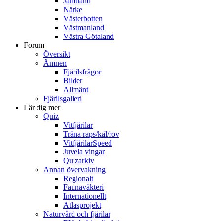
Jämtland
Närke
Västerbotten
Västmanland
Västra Götaland
Forum
Översikt
Ämnen
Fjärilsfrågor
Bilder
Allmänt
Fjärilsgalleri
Lär dig mer
Quiz
Vitfjärilar
Träna raps/kål/rov
VitfjärilarSpeed
Juvela vingar
Quizarkiv
Annan övervakning
Regionalt
Faunaväkteri
Internationellt
Atlasprojekt
Naturvård och fjärilar