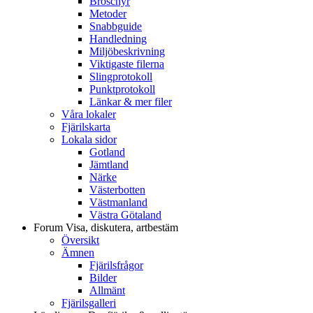
Broschyr
Metoder
Snabbguide
Handledning
Miljöbeskrivning
Viktigaste filerna
Slingprotokoll
Punktprotokoll
Länkar & mer filer
Våra lokaler
Fjärilskarta
Lokala sidor
Gotland
Jämtland
Närke
Västerbotten
Västmanland
Västra Götaland
Forum
Visa, diskutera, artbestäm
Översikt
Ämnen
Fjärilsfrågor
Bilder
Allmänt
Fjärilsgalleri