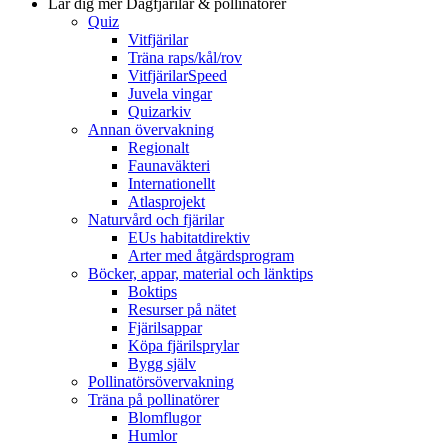
Lär dig mer
Dagfjärilar & pollinatörer
Quiz
Vitfjärilar
Träna raps/kål/rov
VitfjärilarSpeed
Juvela vingar
Quizarkiv
Annan övervakning
Regionalt
Faunaväkteri
Internationellt
Atlasprojekt
Naturvård och fjärilar
EUs habitatdirektiv
Arter med åtgärdsprogram
Böcker, appar, material och länktips
Boktips
Resurser på nätet
Fjärilsappar
Köpa fjärilsprylar
Bygg själv
Pollinatörsövervakning
Träna på pollinatörer
Blomflugor
Humlor