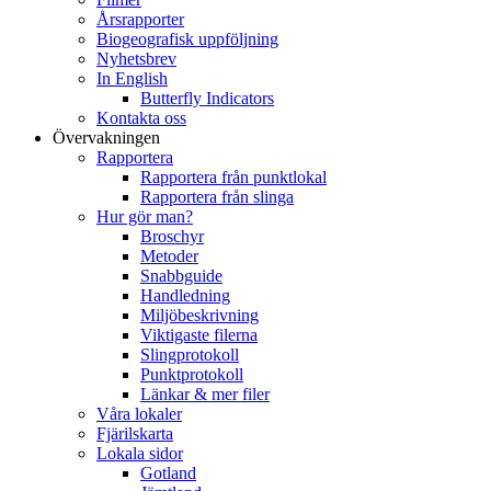
Årsrapporter
Biogeografisk uppföljning
Nyhetsbrev
In English
Butterfly Indicators
Kontakta oss
Övervakningen
Rapportera
Rapportera från punktlokal
Rapportera från slinga
Hur gör man?
Broschyr
Metoder
Snabbguide
Handledning
Miljöbeskrivning
Viktigaste filerna
Slingprotokoll
Punktprotokoll
Länkar & mer filer
Våra lokaler
Fjärilskarta
Lokala sidor
Gotland