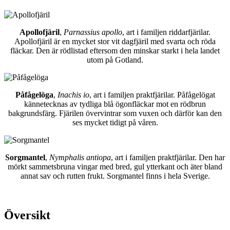
Apollofjäril
,
Parnassius apollo
, art i familjen riddarfjärilar.
Apollofjäril är en mycket stor vit dagfjäril med svarta och röda
fläckar. Den är rödlistad eftersom den minskar starkt i hela landet
utom på Gotland.
Påfågelöga
,
Inachis io
, art i familjen praktfjärilar. Påfågelögat
kännetecknas av tydliga blå ögonfläckar mot en rödbrun
bakgrundsfärg. Fjärilen övervintrar som vuxen och därför kan den
ses mycket tidigt på våren.
Sorgmantel
,
Nymphalis antiopa
, art i familjen praktfjärilar. Den har
mörkt sammetsbruna vingar med bred, gul ytterkant och äter bland
annat sav och rutten frukt. Sorgmantel finns i hela Sverige.
Översikt