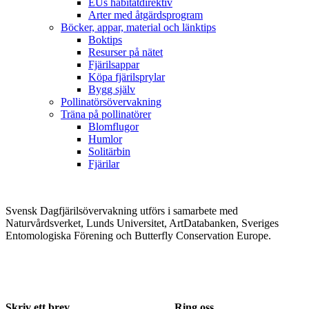
EUs habitatdirektiv
Arter med åtgärdsprogram
Böcker, appar, material och länktips
Boktips
Resurser på nätet
Fjärilsappar
Köpa fjärilsprylar
Bygg själv
Pollinatörsövervakning
Träna på pollinatörer
Blomflugor
Humlor
Solitärbin
Fjärilar
Svensk Dagfjärilsövervakning utförs i samarbete med
Naturvårdsverket, Lunds Universitet, ArtDatabanken, Sveriges
Entomologiska Förening och Butterfly Conservation Europe.
Skriv ett brev
Ring oss