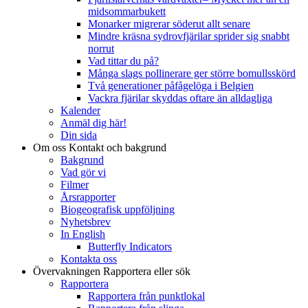
midsommarbukett
Monarker migrerar söderut allt senare
Mindre kräsna sydrovfjärilar sprider sig snabbt
norrut
Vad tittar du på?
Många slags pollinerare ger större bomullsskörd
Två generationer påfågelöga i Belgien
Vackra fjärilar skyddas oftare än alldagliga
Kalender
Anmäl dig här!
Din sida
Om oss
Kontakt och bakgrund
Bakgrund
Vad gör vi
Filmer
Årsrapporter
Biogeografisk uppföljning
Nyhetsbrev
In English
Butterfly Indicators
Kontakta oss
Övervakningen
Rapportera eller sök
Rapportera
Rapportera från punktlokal