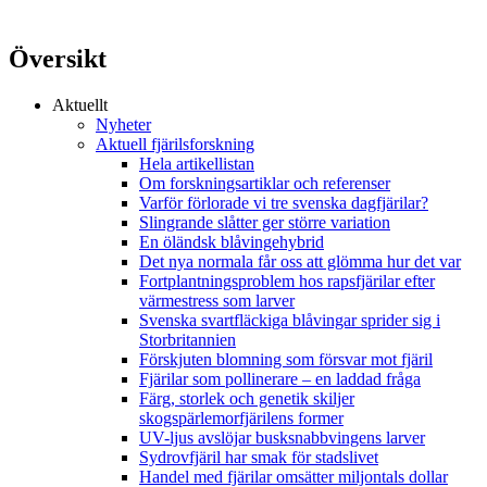
Översikt
Aktuellt
Nyheter
Aktuell fjärilsforskning
Hela artikellistan
Om forskningsartiklar och referenser
Varför förlorade vi tre svenska dagfjärilar?
Slingrande slåtter ger större variation
En öländsk blåvingehybrid
Det nya normala får oss att glömma hur det var
Fortplantningsproblem hos rapsfjärilar efter
värmestress som larver
Svenska svartfläckiga blåvingar sprider sig i
Storbritannien
Förskjuten blomning som försvar mot fjäril
Fjärilar som pollinerare – en laddad fråga
Färg, storlek och genetik skiljer
skogspärlemorfjärilens former
UV-ljus avslöjar busksnabbvingens larver
Sydrovfjäril har smak för stadslivet
Handel med fjärilar omsätter miljontals dollar