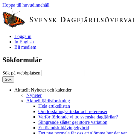
Hoppa till huvudinnehåll
Logga in
In English
Bli medlem
Sökformulär
Sök på webbplatsen
Aktuellt
Nyheter och kalender
Nyheter
Aktuell fjärilsforskning
Hela artikellistan
Om forskningsartiklar och referenser
Varför förlorade vi tre svenska dagfjärilar?
Slingrande slåtter ger större variation
En öländsk blåvingehybrid
Det nya normala får oss att glömma hur det var