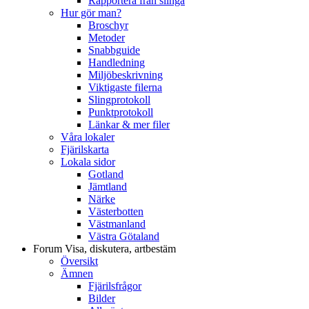
Rapportera från slinga
Hur gör man?
Broschyr
Metoder
Snabbguide
Handledning
Miljöbeskrivning
Viktigaste filerna
Slingprotokoll
Punktprotokoll
Länkar & mer filer
Våra lokaler
Fjärilskarta
Lokala sidor
Gotland
Jämtland
Närke
Västerbotten
Västmanland
Västra Götaland
Forum
Visa, diskutera, artbestäm
Översikt
Ämnen
Fjärilsfrågor
Bilder