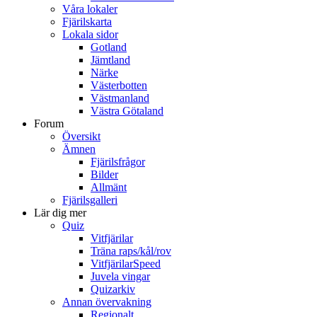
Våra lokaler
Fjärilskarta
Lokala sidor
Gotland
Jämtland
Närke
Västerbotten
Västmanland
Västra Götaland
Forum
Översikt
Ämnen
Fjärilsfrågor
Bilder
Allmänt
Fjärilsgalleri
Lär dig mer
Quiz
Vitfjärilar
Träna raps/kål/rov
VitfjärilarSpeed
Juvela vingar
Quizarkiv
Annan övervakning
Regionalt