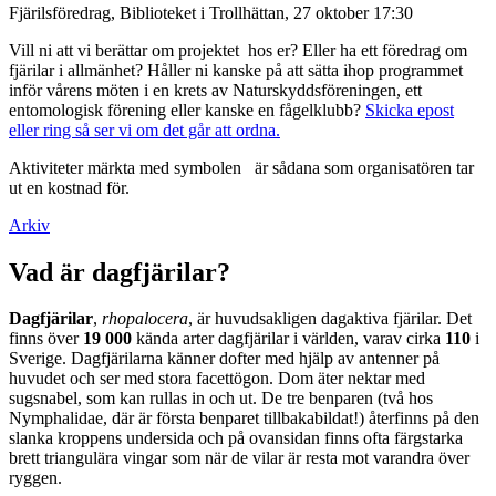
Fjärilsföredrag, Biblioteket i Trollhättan, 27 oktober 17:30
Vill ni att vi berättar om projektet hos er? Eller ha ett föredrag om
fjärilar i allmänhet? Håller ni kanske på att sätta ihop programmet
inför vårens möten i en krets av Naturskyddsföreningen, ett
entomologisk förening eller kanske en fågelklubb?
Skicka epost
eller ring så ser vi om det går att ordna.
Aktiviteter märkta med symbolen
är sådana som organisatören tar
ut en kostnad för.
Arkiv
Vad är dagfjärilar?
Dagfjärilar
,
rhopalocera
, är huvudsakligen dagaktiva fjärilar. Det
finns över
19 000
kända arter dagfjärilar i världen, varav cirka
110
i
Sverige. Dagfjärilarna känner dofter med hjälp av antenner på
huvudet och ser med stora facettögon. Dom äter nektar med
sugsnabel, som kan rullas in och ut. De tre benparen (två hos
Nymphalidae, där är första benparet tillbakabildat!) återfinns på den
slanka kroppens undersida och på ovansidan finns ofta färgstarka
brett triangulära vingar som när de vilar är resta mot varandra över
ryggen.