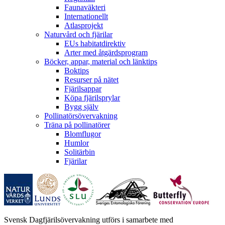
Faunaväkteri
Internationellt
Atlasprojekt
Naturvård och fjärilar
EUs habitatdirektiv
Arter med åtgärdsprogram
Böcker, appar, material och länktips
Boktips
Resurser på nätet
Fjärilsappar
Köpa fjärilsprylar
Bygg själv
Pollinatörsövervakning
Träna på pollinatörer
Blomflugor
Humlor
Solitärbin
Fjärilar
Svensk Dagfjärilsövervakning utförs i samarbete med