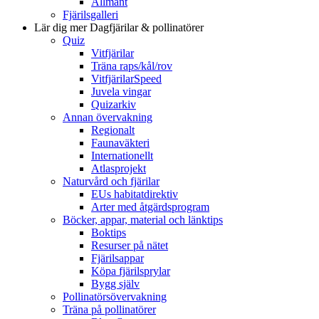
Allmänt
Fjärilsgalleri
Lär dig mer
Dagfjärilar & pollinatörer
Quiz
Vitfjärilar
Träna raps/kål/rov
VitfjärilarSpeed
Juvela vingar
Quizarkiv
Annan övervakning
Regionalt
Faunaväkteri
Internationellt
Atlasprojekt
Naturvård och fjärilar
EUs habitatdirektiv
Arter med åtgärdsprogram
Böcker, appar, material och länktips
Boktips
Resurser på nätet
Fjärilsappar
Köpa fjärilsprylar
Bygg själv
Pollinatörsövervakning
Träna på pollinatörer