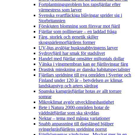
Fortplantningsproblem hos rapsfjärilar efter
värmestress som larver
Svenska svartfläckiga blåvingar sprider sig i
Storbritannien
Förskjuten blomning som försvar mot fjäril
Fjärilar som pollinerare – en laddad fråga
Färg, storlek och genetik skiljer
skogspärlemorfjärilens former
UV-ljus avslöjar busksnabbvingens larver
Sydrovfjäril har smak för stadslivet
Handel med fjärilar omsätter miljontals dollar
Vätska i vingmembran kan ge fjärilsvingar färg
Drastisk minskning av danska habitatspecialister
Fjärilars spridning till nya områden i Sverige och
Finland under 120 år
– betydelsen av klimat,
landskapstyp och arters särdrag
Spanska kamgräsfjärilar hotas av allt torrare
somrar
Mikroklimat avgör utvecklingshastighet
Bete i Natura 2000-områden hotar de
väddnätfjärilar som ska skyddas
Nektar – tema med många variationer
Snabb anpassning till dagslängd hjälper
svingelgräsfjärilens spridning norrut
Fjärilslarvernas värdväxter– Mycket mer än en