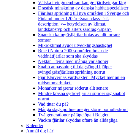
Vätska i vingmembran kan ge fjärilsvingar färg
Drastisk minskning av danska habitatspecialister
Fjärilars spridning till nya områden i Sverige och
Finland under 120 år <span class="sf-
description">– betydelsen av klimat,
landskapstyp och arters särdrag</span>
Spanska kamgräsfjärilar hotas av allt torrare
somrar
Mikroklimat avgör utvecklingshastighet
Bete i Natura 2000-områden hotar de
väddnätfjärilar som ska skyddas
Nektar – tema med många variationer
Snabb anpassning till dagslängd hjälper
svingelgräsfjärilens spridning norrut
Fjärilslarvernas värdväxter– Mycket mer än en
midsommarbukett
Monarker migrerar söderut allt senare
Mindre kräsna sydrovfjärilar sprider sig snabbt
norrut
Vad tittar du på?
Många slags pollinerare ger större bomullsskörd
Två generationer påfågelöga i Belgien
Vackra fjärilar skyddas oftare än alldagliga
Kalender
Anmäl dig här!