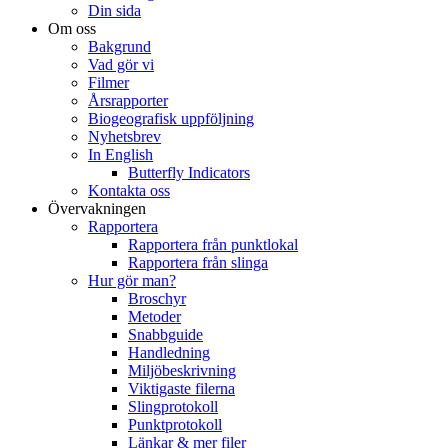
Din sida
Om oss
Bakgrund
Vad gör vi
Filmer
Årsrapporter
Biogeografisk uppföljning
Nyhetsbrev
In English
Butterfly Indicators
Kontakta oss
Övervakningen
Rapportera
Rapportera från punktlokal
Rapportera från slinga
Hur gör man?
Broschyr
Metoder
Snabbguide
Handledning
Miljöbeskrivning
Viktigaste filerna
Slingprotokoll
Punktprotokoll
Länkar & mer filer