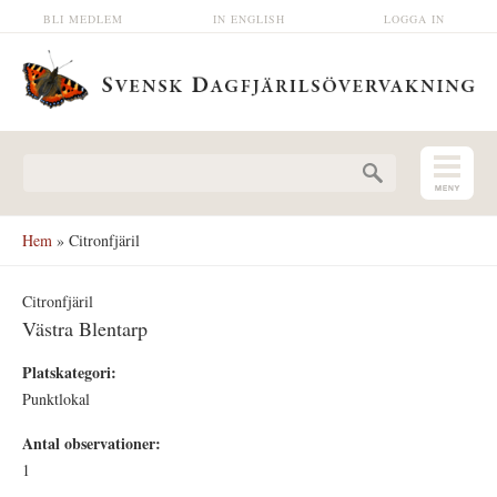
Hoppa till huvudinnehåll
BLI MEDLEM
IN ENGLISH
LOGGA IN
Sökformulär
Hem
» Citronfjäril
Citronfjäril
Västra Blentarp
Platskategori:
Punktlokal
Antal observationer:
1