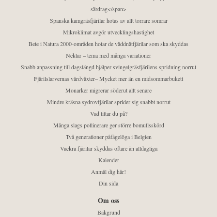
särdrag</span>
Spanska kamgräsfjärilar hotas av allt torrare somrar
Mikroklimat avgör utvecklingshastighet
Bete i Natura 2000-områden hotar de väddnätfjärilar som ska skyddas
Nektar – tema med många variationer
Snabb anpassning till dagslängd hjälper svingelgräsfjärilens spridning norrut
Fjärilslarvernas värdväxter– Mycket mer än en midsommarbukett
Monarker migrerar söderut allt senare
Mindre kräsna sydrovfjärilar sprider sig snabbt norrut
Vad tittar du på?
Många slags pollinerare ger större bomullsskörd
Två generationer påfågelöga i Belgien
Vackra fjärilar skyddas oftare än alldagliga
Kalender
Anmäl dig här!
Din sida
Om oss
Bakgrund