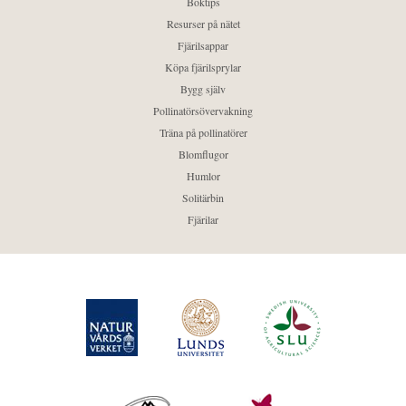
Boktips
Resurser på nätet
Fjärilsappar
Köpa fjärilsprylar
Bygg själv
Pollinatörsövervakning
Träna på pollinatörer
Blomflugor
Humlor
Solitärbin
Fjärilar