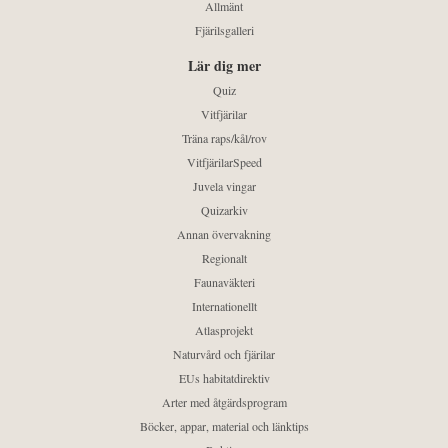
Allmänt
Fjärilsgalleri
Lär dig mer
Quiz
Vitfjärilar
Träna raps/kål/rov
VitfjärilarSpeed
Juvela vingar
Quizarkiv
Annan övervakning
Regionalt
Faunaväkteri
Internationellt
Atlasprojekt
Naturvård och fjärilar
EUs habitatdirektiv
Arter med åtgärdsprogram
Böcker, appar, material och länktips