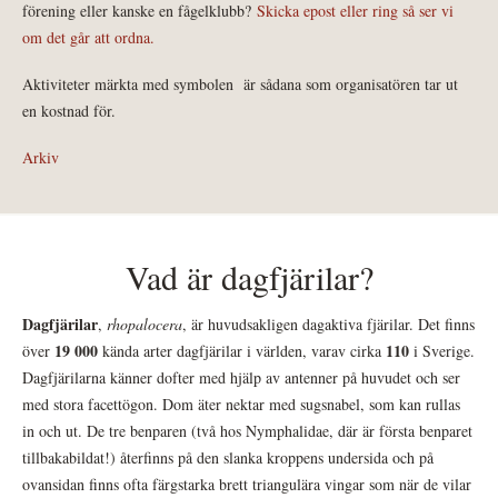
förening eller kanske en fågelklubb?
Skicka epost eller ring så ser vi
om det går att ordna.
Aktiviteter märkta med symbolen
är sådana som organisatören tar ut
en kostnad för.
Arkiv
Vad är dagfjärilar?
Dagfjärilar
,
rhopalocera
, är huvudsakligen dagaktiva fjärilar. Det finns
19 000
110
över
kända arter dagfjärilar i världen, varav cirka
i Sverige.
Dagfjärilarna känner dofter med hjälp av antenner på huvudet och ser
med stora facettögon. Dom äter nektar med sugsnabel, som kan rullas
in och ut. De tre benparen (två hos Nymphalidae, där är första benparet
tillbakabildat!) återfinns på den slanka kroppens undersida och på
ovansidan finns ofta färgstarka brett triangulära vingar som när de vilar