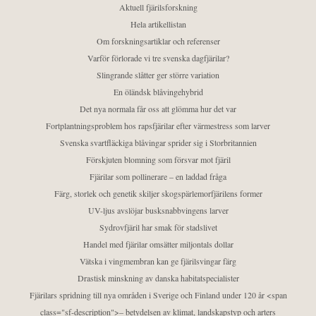
Aktuell fjärilsforskning
Hela artikellistan
Om forskningsartiklar och referenser
Varför förlorade vi tre svenska dagfjärilar?
Slingrande slåtter ger större variation
En öländsk blåvingehybrid
Det nya normala får oss att glömma hur det var
Fortplantningsproblem hos rapsfjärilar efter värmestress som larver
Svenska svartfläckiga blåvingar sprider sig i Storbritannien
Förskjuten blomning som försvar mot fjäril
Fjärilar som pollinerare – en laddad fråga
Färg, storlek och genetik skiljer skogspärlemorfjärilens former
UV-ljus avslöjar busksnabbvingens larver
Sydrovfjäril har smak för stadslivet
Handel med fjärilar omsätter miljontals dollar
Vätska i vingmembran kan ge fjärilsvingar färg
Drastisk minskning av danska habitatspecialister
Fjärilars spridning till nya områden i Sverige och Finland under 120 år <span
class="sf-description">– betydelsen av klimat, landskapstyp och arters