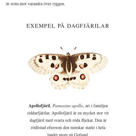
är resta mot varandra över ryggen.
EXEMPEL PÅ DAGFJÄRILAR
Apollofjäril
,
Parnassius apollo
, art i familjen
riddarfjärilar. Apollofjäril är en mycket stor vit
dagfjäril med svarta och röda fläckar. Den är
rödlistad eftersom den minskar starkt i hela
landet utom på Gotland.