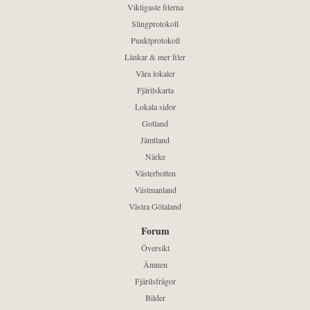
Viktigaste filerna
Slingprotokoll
Punktprotokoll
Länkar & mer filer
Våra lokaler
Fjärilskarta
Lokala sidor
Gotland
Jämtland
Närke
Västerbotten
Västmanland
Västra Götaland
Forum
Översikt
Ämnen
Fjärilsfrågor
Bilder