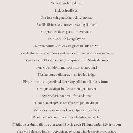
Aktuell fjärilsforskning
Hela artikellistan
Om forskningsartiklar och referenser
Varför förlorade vi tre svenska dagfjärilar?
Slingrande slåtter ger större variation
En öländsk blåvingehybrid
Det nya normala får oss att glömma hur det var
Fortplantningsproblem hos rapsfjärilar efter värmestress som larver
Svenska svartfläckiga blåvingar sprider sig i Storbritannien
Förskjuten blomning som försvar mot fjäril
Fjärilar som pollinerare – en laddad fråga
Färg, storlek och genetik skiljer skogspärlemorfjärilens former
UV-ljus avslöjar busksnabbvingens larver
Sydrovfjäril har smak för stadslivet
Handel med fjärilar omsätter miljontals dollar
Vätska i vingmembran kan ge fjärilsvingar färg
Drastisk minskning av danska habitatspecialister
Fjärilars spridning till nya områden i Sverige och Finland under 120 år <span
class="sf-description">– betydelsen av klimat, landskapstyp och arters