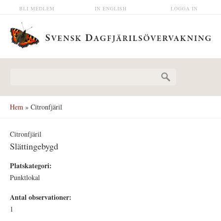
Hoppa till huvudinnehåll
BLI MEDLEM
IN ENGLISH
LOGGA IN
Sökformulär
Hem
» Citronfjäril
Citronfjäril
Slättingebygd
Platskategori:
Punktlokal
Antal observationer:
1