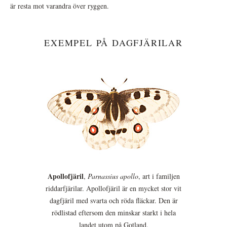
är resta mot varandra över ryggen.
EXEMPEL PÅ DAGFJÄRILAR
Apollofjäril
,
Parnassius apollo
, art i familjen
riddarfjärilar. Apollofjäril är en mycket stor vit
dagfjäril med svarta och röda fläckar. Den är
rödlistad eftersom den minskar starkt i hela
landet utom på Gotland.