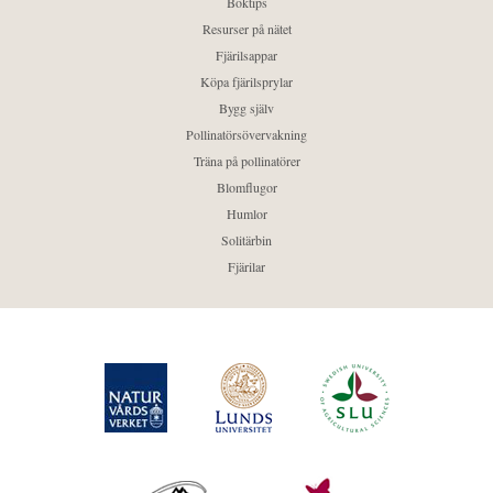
Boktips
Resurser på nätet
Fjärilsappar
Köpa fjärilsprylar
Bygg själv
Pollinatörsövervakning
Träna på pollinatörer
Blomflugor
Humlor
Solitärbin
Fjärilar