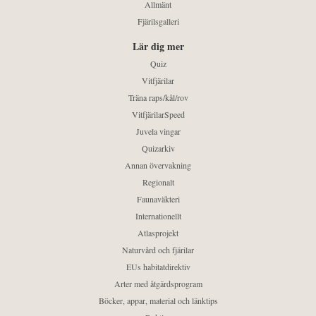
Allmänt
Fjärilsgalleri
Lär dig mer
Quiz
Vitfjärilar
Träna raps/kål/rov
VitfjärilarSpeed
Juvela vingar
Quizarkiv
Annan övervakning
Regionalt
Faunaväkteri
Internationellt
Atlasprojekt
Naturvård och fjärilar
EUs habitatdirektiv
Arter med åtgärdsprogram
Böcker, appar, material och länktips