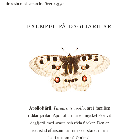
är resta mot varandra över ryggen.
EXEMPEL PÅ DAGFJÄRILAR
Apollofjäril
,
Parnassius apollo
, art i familjen
riddarfjärilar. Apollofjäril är en mycket stor vit
dagfjäril med svarta och röda fläckar. Den är
rödlistad eftersom den minskar starkt i hela
landet utom på Gotland.