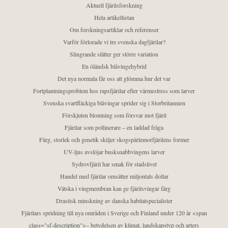
Aktuell fjärilsforskning
Hela artikellistan
Om forskningsartiklar och referenser
Varför förlorade vi tre svenska dagfjärilar?
Slingrande slåtter ger större variation
En öländsk blåvingehybrid
Det nya normala får oss att glömma hur det var
Fortplantningsproblem hos rapsfjärilar efter värmestress som larver
Svenska svartfläckiga blåvingar sprider sig i Storbritannien
Förskjuten blomning som försvar mot fjäril
Fjärilar som pollinerare – en laddad fråga
Färg, storlek och genetik skiljer skogspärlemorfjärilens former
UV-ljus avslöjar busksnabbvingens larver
Sydrovfjäril har smak för stadslivet
Handel med fjärilar omsätter miljontals dollar
Vätska i vingmembran kan ge fjärilsvingar färg
Drastisk minskning av danska habitatspecialister
Fjärilars spridning till nya områden i Sverige och Finland under 120 år <span
class="sf-description">– betydelsen av klimat, landskapstyp och arters