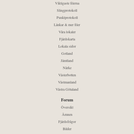
Viktigaste filerna
Slingprotokoll
Punktprotokoll
Länkar & mer filer
Våra lokaler
Fjärilskarta
Lokala sidor
Gotland
Jämtland
Närke
Västerbotten
Västmanland
Västra Götaland
Forum
Översikt
Ämnen
Fjärilsfrågor
Bilder