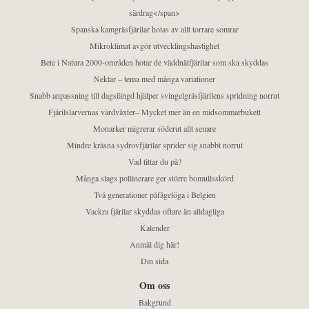
särdrag</span>
Spanska kamgräsfjärilar hotas av allt torrare somrar
Mikroklimat avgör utvecklingshastighet
Bete i Natura 2000-områden hotar de väddnätfjärilar som ska skyddas
Nektar – tema med många variationer
Snabb anpassning till dagslängd hjälper svingelgräsfjärilens spridning norrut
Fjärilslarvernas värdväxter– Mycket mer än en midsommarbukett
Monarker migrerar söderut allt senare
Mindre kräsna sydrovfjärilar sprider sig snabbt norrut
Vad tittar du på?
Många slags pollinerare ger större bomullsskörd
Två generationer påfågelöga i Belgien
Vackra fjärilar skyddas oftare än alldagliga
Kalender
Anmäl dig här!
Din sida
Om oss
Bakgrund