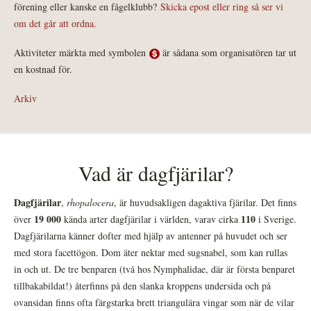
förening eller kanske en fågelklubb?
Skicka epost eller ring så ser vi
om det går att ordna.
Aktiviteter märkta med symbolen
är sådana som organisatören tar ut
en kostnad för.
Arkiv
Vad är dagfjärilar?
Dagfjärilar
,
rhopalocera
, är huvudsakligen dagaktiva fjärilar. Det finns
19 000
110
över
kända arter dagfjärilar i världen, varav cirka
i Sverige.
Dagfjärilarna känner dofter med hjälp av antenner på huvudet och ser
med stora facettögon. Dom äter nektar med sugsnabel, som kan rullas
in och ut. De tre benparen (två hos Nymphalidae, där är första benparet
tillbakabildat!) återfinns på den slanka kroppens undersida och på
ovansidan finns ofta färgstarka brett triangulära vingar som när de vilar