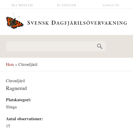
Hoppa till huvudinnehåll
BLI MEDLEM
IN ENGLISH
LOGGA IN
Sökformulär
Hem
» Citronfjäril
Citronfjäril
Ragnerud
Platskategori:
Slinga
Antal observationer:
15