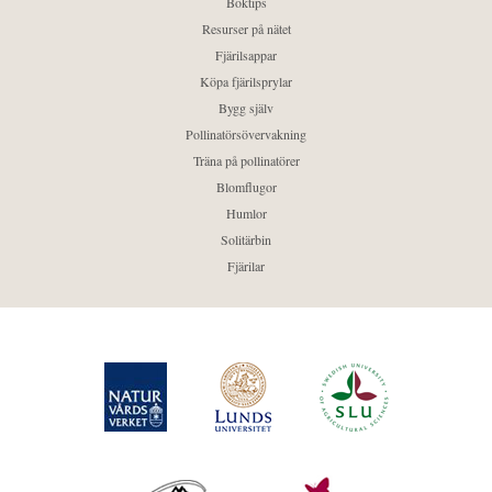
Boktips
Resurser på nätet
Fjärilsappar
Köpa fjärilsprylar
Bygg själv
Pollinatörsövervakning
Träna på pollinatörer
Blomflugor
Humlor
Solitärbin
Fjärilar