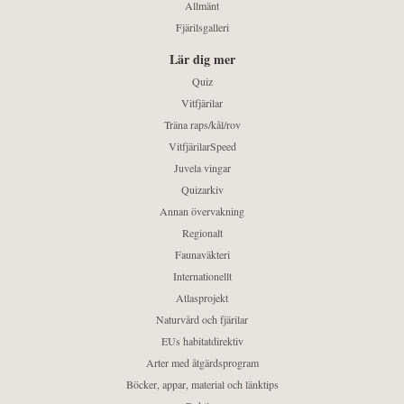
Allmänt
Fjärilsgalleri
Lär dig mer
Quiz
Vitfjärilar
Träna raps/kål/rov
VitfjärilarSpeed
Juvela vingar
Quizarkiv
Annan övervakning
Regionalt
Faunaväkteri
Internationellt
Atlasprojekt
Naturvård och fjärilar
EUs habitatdirektiv
Arter med åtgärdsprogram
Böcker, appar, material och länktips