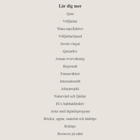
Lär dig mer
Quiz
Vitfjärilar
Träna raps/kål/rov
VitfjärilarSpeed
Juvela vingar
Quizarkiv
Annan övervakning
Regionalt
Faunaväkteri
Internationellt
Atlasprojekt
Naturvård och fjärilar
EUs habitatdirektiv
Arter med åtgärdsprogram
Böcker, appar, material och länktips
Boktips
Resurser på nätet