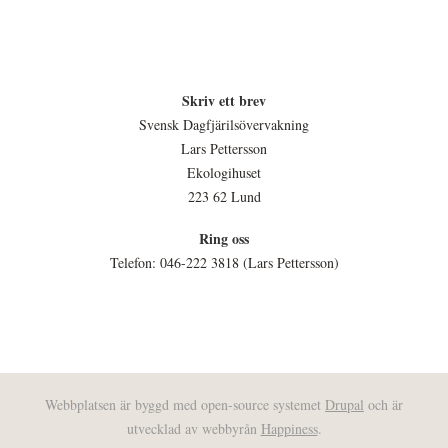
Skriv ett brev
Svensk Dagfjärilsövervakning
Lars Pettersson
Ekologihuset
223 62 Lund
Ring oss
Telefon: 046-222 3818 (Lars Pettersson)
Webbplatsen är byggd med open-source systemet
Drupal
och är
utvecklad av webbyrån
Happiness
.