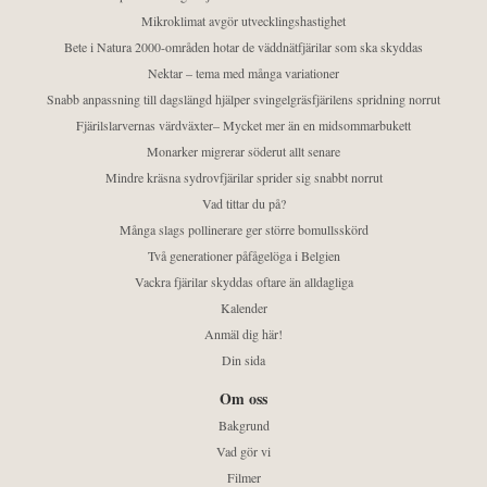
Mikroklimat avgör utvecklingshastighet
Bete i Natura 2000-områden hotar de väddnätfjärilar som ska skyddas
Nektar – tema med många variationer
Snabb anpassning till dagslängd hjälper svingelgräsfjärilens spridning norrut
Fjärilslarvernas värdväxter– Mycket mer än en midsommarbukett
Monarker migrerar söderut allt senare
Mindre kräsna sydrovfjärilar sprider sig snabbt norrut
Vad tittar du på?
Många slags pollinerare ger större bomullsskörd
Två generationer påfågelöga i Belgien
Vackra fjärilar skyddas oftare än alldagliga
Kalender
Anmäl dig här!
Din sida
Om oss
Bakgrund
Vad gör vi
Filmer