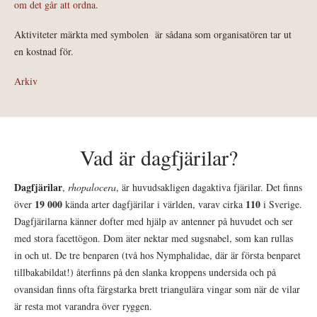
om det går att ordna.
Aktiviteter märkta med symbolen
är sådana som organisatören tar ut
en kostnad för.
Arkiv
Vad är dagfjärilar?
Dagfjärilar
,
rhopalocera
, är huvudsakligen dagaktiva fjärilar. Det finns
19 000
110
över
kända arter dagfjärilar i världen, varav cirka
i Sverige.
Dagfjärilarna känner dofter med hjälp av antenner på huvudet och ser
med stora facettögon. Dom äter nektar med sugsnabel, som kan rullas
in och ut. De tre benparen (två hos Nymphalidae, där är första benparet
tillbakabildat!) återfinns på den slanka kroppens undersida och på
ovansidan finns ofta färgstarka brett triangulära vingar som när de vilar
är resta mot varandra över ryggen.