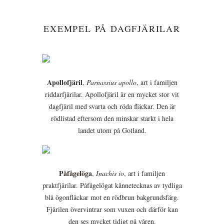
EXEMPEL PÅ DAGFJÄRILAR
Apollofjäril
,
Parnassius apollo
, art i familjen
riddarfjärilar. Apollofjäril är en mycket stor vit
dagfjäril med svarta och röda fläckar. Den är
rödlistad eftersom den minskar starkt i hela
landet utom på Gotland.
Påfågelöga
,
Inachis io
, art i familjen
praktfjärilar. Påfågelögat kännetecknas av tydliga
blå ögonfläckar mot en rödbrun bakgrundsfärg.
Fjärilen övervintrar som vuxen och därför kan
den ses mycket tidigt på våren.