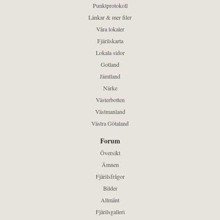
Punktprotokoll
Länkar & mer filer
Våra lokaler
Fjärilskarta
Lokala sidor
Gotland
Jämtland
Närke
Västerbotten
Västmanland
Västra Götaland
Forum
Översikt
Ämnen
Fjärilsfrågor
Bilder
Allmänt
Fjärilsgalleri