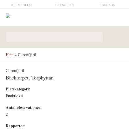
Hoppa till huvudinnehåll
BLI MEDLEM
IN ENGLISH
LOGGA IN
Sökformulär
Hem
» Citronfjäril
Citronfjäril
Bäcktorpet, Torphyttan
Platskategori:
Punktlokal
Antal observationer:
2
Rapportör: