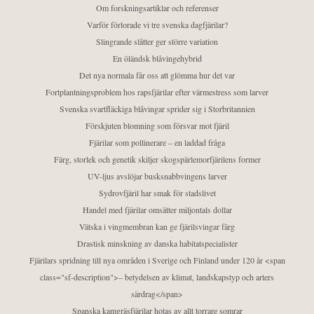
Om forskningsartiklar och referenser
Varför förlorade vi tre svenska dagfjärilar?
Slingrande slåtter ger större variation
En öländsk blåvingehybrid
Det nya normala får oss att glömma hur det var
Fortplantningsproblem hos rapsfjärilar efter värmestress som larver
Svenska svartfläckiga blåvingar sprider sig i Storbritannien
Förskjuten blomning som försvar mot fjäril
Fjärilar som pollinerare – en laddad fråga
Färg, storlek och genetik skiljer skogspärlemorfjärilens former
UV-ljus avslöjar busksnabbvingens larver
Sydrovfjäril har smak för stadslivet
Handel med fjärilar omsätter miljontals dollar
Vätska i vingmembran kan ge fjärilsvingar färg
Drastisk minskning av danska habitatspecialister
Fjärilars spridning till nya områden i Sverige och Finland under 120 år <span
class="sf-description">– betydelsen av klimat, landskapstyp och arters
särdrag</span>
Spanska kamgräsfjärilar hotas av allt torrare somrar