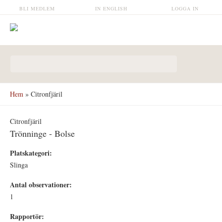
Hoppa till huvudinnehåll
BLI MEDLEM
IN ENGLISH
LOGGA IN
Sökformulär
Hem
» Citronfjäril
Citronfjäril
Trönninge - Bolse
Platskategori:
Slinga
Antal observationer:
1
Rapportör: