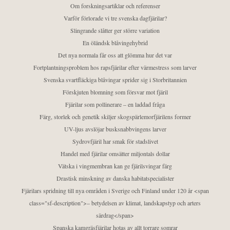
Om forskningsartiklar och referenser
Varför förlorade vi tre svenska dagfjärilar?
Slingrande slåtter ger större variation
En öländsk blåvingehybrid
Det nya normala får oss att glömma hur det var
Fortplantningsproblem hos rapsfjärilar efter värmestress som larver
Svenska svartfläckiga blåvingar sprider sig i Storbritannien
Förskjuten blomning som försvar mot fjäril
Fjärilar som pollinerare – en laddad fråga
Färg, storlek och genetik skiljer skogspärlemorfjärilens former
UV-ljus avslöjar busksnabbvingens larver
Sydrovfjäril har smak för stadslivet
Handel med fjärilar omsätter miljontals dollar
Vätska i vingmembran kan ge fjärilsvingar färg
Drastisk minskning av danska habitatspecialister
Fjärilars spridning till nya områden i Sverige och Finland under 120 år <span
class="sf-description">– betydelsen av klimat, landskapstyp och arters
särdrag</span>
Spanska kamgräsfjärilar hotas av allt torrare somrar