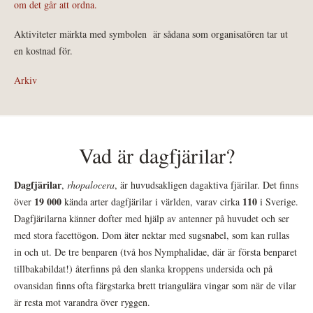
om det går att ordna.
Aktiviteter märkta med symbolen
är sådana som organisatören tar ut
en kostnad för.
Arkiv
Vad är dagfjärilar?
Dagfjärilar
,
rhopalocera
, är huvudsakligen dagaktiva fjärilar. Det finns
19 000
110
över
kända arter dagfjärilar i världen, varav cirka
i Sverige.
Dagfjärilarna känner dofter med hjälp av antenner på huvudet och ser
med stora facettögon. Dom äter nektar med sugsnabel, som kan rullas
in och ut. De tre benparen (två hos Nymphalidae, där är första benparet
tillbakabildat!) återfinns på den slanka kroppens undersida och på
ovansidan finns ofta färgstarka brett triangulära vingar som när de vilar
är resta mot varandra över ryggen.