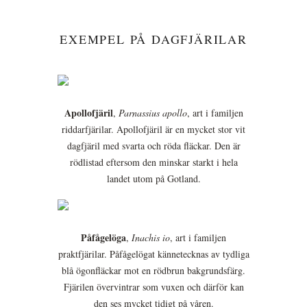
EXEMPEL PÅ DAGFJÄRILAR
Apollofjäril
,
Parnassius apollo
, art i familjen
riddarfjärilar. Apollofjäril är en mycket stor vit
dagfjäril med svarta och röda fläckar. Den är
rödlistad eftersom den minskar starkt i hela
landet utom på Gotland.
Påfågelöga
,
Inachis io
, art i familjen
praktfjärilar. Påfågelögat kännetecknas av tydliga
blå ögonfläckar mot en rödbrun bakgrundsfärg.
Fjärilen övervintrar som vuxen och därför kan
den ses mycket tidigt på våren.