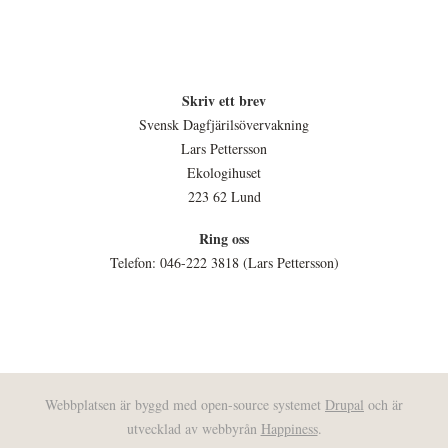
Skriv ett brev
Svensk Dagfjärilsövervakning
Lars Pettersson
Ekologihuset
223 62 Lund
Ring oss
Telefon: 046-222 3818 (Lars Pettersson)
Webbplatsen är byggd med open-source systemet
Drupal
och är
utvecklad av webbyrån
Happiness
.