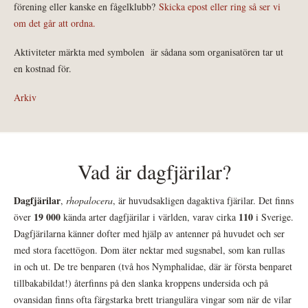
förening eller kanske en fågelklubb?
Skicka epost eller ring så ser vi
om det går att ordna.
Aktiviteter märkta med symbolen
är sådana som organisatören tar ut
en kostnad för.
Arkiv
Vad är dagfjärilar?
Dagfjärilar
,
rhopalocera
, är huvudsakligen dagaktiva fjärilar. Det finns
19 000
110
över
kända arter dagfjärilar i världen, varav cirka
i Sverige.
Dagfjärilarna känner dofter med hjälp av antenner på huvudet och ser
med stora facettögon. Dom äter nektar med sugsnabel, som kan rullas
in och ut. De tre benparen (två hos Nymphalidae, där är första benparet
tillbakabildat!) återfinns på den slanka kroppens undersida och på
ovansidan finns ofta färgstarka brett triangulära vingar som när de vilar