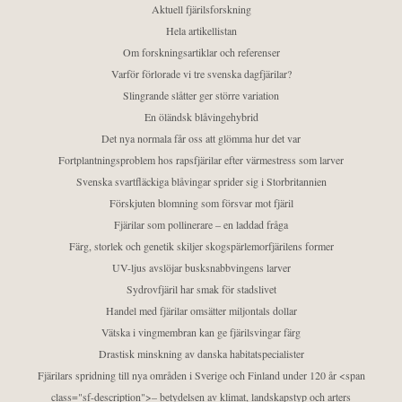
Aktuell fjärilsforskning
Hela artikellistan
Om forskningsartiklar och referenser
Varför förlorade vi tre svenska dagfjärilar?
Slingrande slåtter ger större variation
En öländsk blåvingehybrid
Det nya normala får oss att glömma hur det var
Fortplantningsproblem hos rapsfjärilar efter värmestress som larver
Svenska svartfläckiga blåvingar sprider sig i Storbritannien
Förskjuten blomning som försvar mot fjäril
Fjärilar som pollinerare – en laddad fråga
Färg, storlek och genetik skiljer skogspärlemorfjärilens former
UV-ljus avslöjar busksnabbvingens larver
Sydrovfjäril har smak för stadslivet
Handel med fjärilar omsätter miljontals dollar
Vätska i vingmembran kan ge fjärilsvingar färg
Drastisk minskning av danska habitatspecialister
Fjärilars spridning till nya områden i Sverige och Finland under 120 år <span
class="sf-description">– betydelsen av klimat, landskapstyp och arters