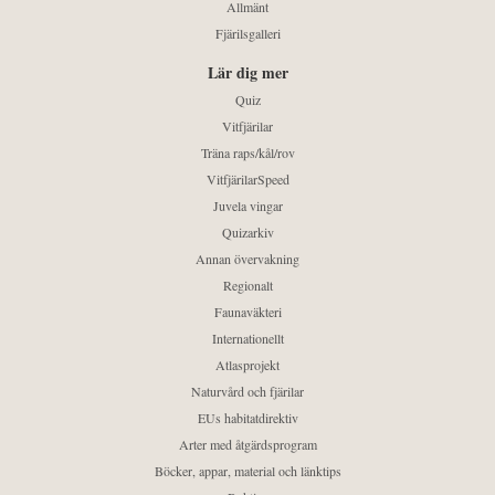
Allmänt
Fjärilsgalleri
Lär dig mer
Quiz
Vitfjärilar
Träna raps/kål/rov
VitfjärilarSpeed
Juvela vingar
Quizarkiv
Annan övervakning
Regionalt
Faunaväkteri
Internationellt
Atlasprojekt
Naturvård och fjärilar
EUs habitatdirektiv
Arter med åtgärdsprogram
Böcker, appar, material och länktips