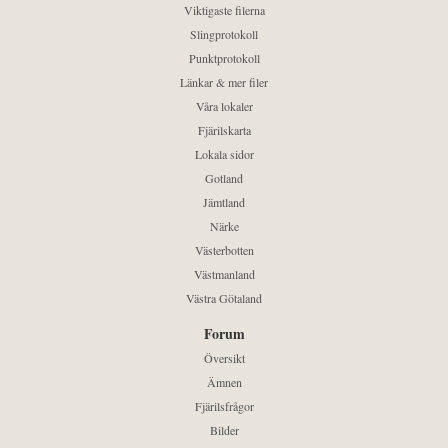
Viktigaste filerna
Slingprotokoll
Punktprotokoll
Länkar & mer filer
Våra lokaler
Fjärilskarta
Lokala sidor
Gotland
Jämtland
Närke
Västerbotten
Västmanland
Västra Götaland
Forum
Översikt
Ämnen
Fjärilsfrågor
Bilder