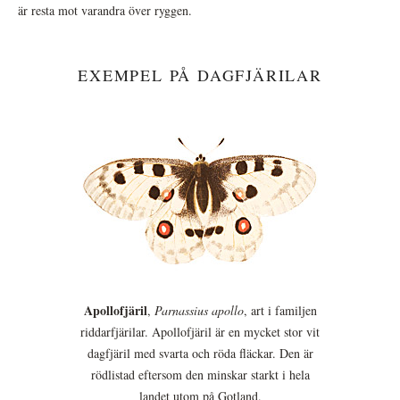
är resta mot varandra över ryggen.
EXEMPEL PÅ DAGFJÄRILAR
Apollofjäril
,
Parnassius apollo
, art i familjen
riddarfjärilar. Apollofjäril är en mycket stor vit
dagfjäril med svarta och röda fläckar. Den är
rödlistad eftersom den minskar starkt i hela
landet utom på Gotland.