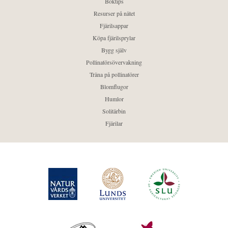
Boktips
Resurser på nätet
Fjärilsappar
Köpa fjärilsprylar
Bygg själv
Pollinatörsövervakning
Träna på pollinatörer
Blomflugor
Humlor
Solitärbin
Fjärilar