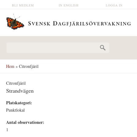
Hoppa till huvudinnehåll
BLI MEDLEM
IN ENGLISH
LOGGA IN
Sökformulär
Hem
» Citronfjäril
Citronfjäril
Strandvägen
Platskategori:
Punktlokal
Antal observationer:
1