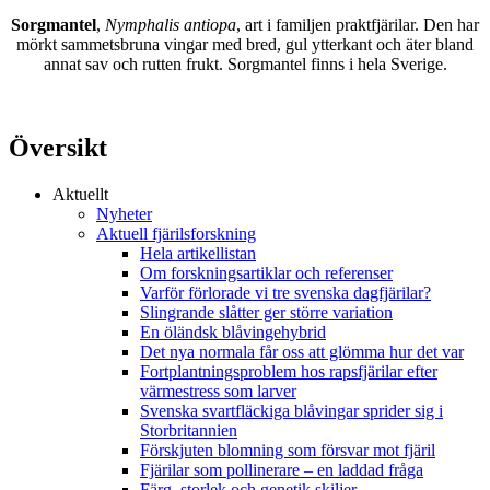
Sorgmantel
,
Nymphalis antiopa
, art i familjen praktfjärilar. Den har
mörkt sammetsbruna vingar med bred, gul ytterkant och äter bland
annat sav och rutten frukt. Sorgmantel finns i hela Sverige.
Översikt
Aktuellt
Nyheter
Aktuell fjärilsforskning
Hela artikellistan
Om forskningsartiklar och referenser
Varför förlorade vi tre svenska dagfjärilar?
Slingrande slåtter ger större variation
En öländsk blåvingehybrid
Det nya normala får oss att glömma hur det var
Fortplantningsproblem hos rapsfjärilar efter
värmestress som larver
Svenska svartfläckiga blåvingar sprider sig i
Storbritannien
Förskjuten blomning som försvar mot fjäril
Fjärilar som pollinerare – en laddad fråga
Färg, storlek och genetik skiljer