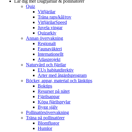
Lär dig mer
Dagfjärilar & pollinatörer
Quiz
Vitfjärilar
Träna raps/kål/rov
VitfjärilarSpeed
Juvela vingar
Quizarkiv
Annan övervakning
Regionalt
Faunaväkteri
Internationellt
Atlasprojekt
Naturvård och fjärilar
EUs habitatdirektiv
Arter med åtgärdsprogram
Böcker, appar, material och länktips
Boktips
Resurser på nätet
Fjärilsappar
Köpa fjärilsprylar
Bygg själv
Pollinatörsövervakning
Träna på pollinatörer
Blomflugor
Humlor