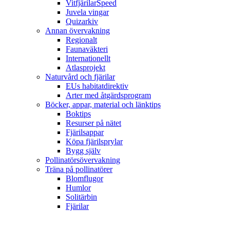
VitfjärilarSpeed
Juvela vingar
Quizarkiv
Annan övervakning
Regionalt
Faunaväkteri
Internationellt
Atlasprojekt
Naturvård och fjärilar
EUs habitatdirektiv
Arter med åtgärdsprogram
Böcker, appar, material och länktips
Boktips
Resurser på nätet
Fjärilsappar
Köpa fjärilsprylar
Bygg själv
Pollinatörsövervakning
Träna på pollinatörer
Blomflugor
Humlor
Solitärbin
Fjärilar