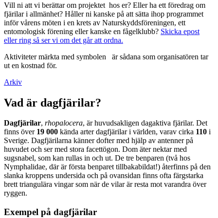
Vill ni att vi berättar om projektet hos er? Eller ha ett föredrag om
fjärilar i allmänhet? Håller ni kanske på att sätta ihop programmet
inför vårens möten i en krets av Naturskyddsföreningen, ett
entomologisk förening eller kanske en fågelklubb?
Skicka epost
eller ring så ser vi om det går att ordna.
Aktiviteter märkta med symbolen
är sådana som organisatören tar
ut en kostnad för.
Arkiv
Vad är dagfjärilar?
Dagfjärilar
,
rhopalocera
, är huvudsakligen dagaktiva fjärilar. Det
finns över
19 000
kända arter dagfjärilar i världen, varav cirka
110
i
Sverige. Dagfjärilarna känner dofter med hjälp av antenner på
huvudet och ser med stora facettögon. Dom äter nektar med
sugsnabel, som kan rullas in och ut. De tre benparen (två hos
Nymphalidae, där är första benparet tillbakabildat!) återfinns på den
slanka kroppens undersida och på ovansidan finns ofta färgstarka
brett triangulära vingar som när de vilar är resta mot varandra över
ryggen.
Exempel på dagfjärilar