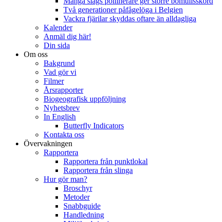
Många slags pollinerare ger större bomullsskörd
Två generationer påfågelöga i Belgien
Vackra fjärilar skyddas oftare än alldagliga
Kalender
Anmäl dig här!
Din sida
Om oss
Bakgrund
Vad gör vi
Filmer
Årsrapporter
Biogeografisk uppföljning
Nyhetsbrev
In English
Butterfly Indicators
Kontakta oss
Övervakningen
Rapportera
Rapportera från punktlokal
Rapportera från slinga
Hur gör man?
Broschyr
Metoder
Snabbguide
Handledning