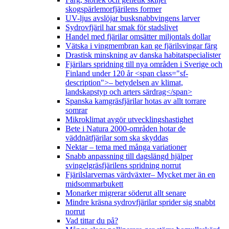
skogspärlemorfjärilens former
UV-ljus avslöjar busksnabbvingens larver
Sydrovfjäril har smak för stadslivet
Handel med fjärilar omsätter miljontals dollar
Vätska i vingmembran kan ge fjärilsvingar färg
Drastisk minskning av danska habitatspecialister
Fjärilars spridning till nya områden i Sverige och
Finland under 120 år <span class="sf-
description">– betydelsen av klimat,
landskapstyp och arters särdrag</span>
Spanska kamgräsfjärilar hotas av allt torrare
somrar
Mikroklimat avgör utvecklingshastighet
Bete i Natura 2000-områden hotar de
väddnätfjärilar som ska skyddas
Nektar – tema med många variationer
Snabb anpassning till dagslängd hjälper
svingelgräsfjärilens spridning norrut
Fjärilslarvernas värdväxter– Mycket mer än en
midsommarbukett
Monarker migrerar söderut allt senare
Mindre kräsna sydrovfjärilar sprider sig snabbt
norrut
Vad tittar du på?