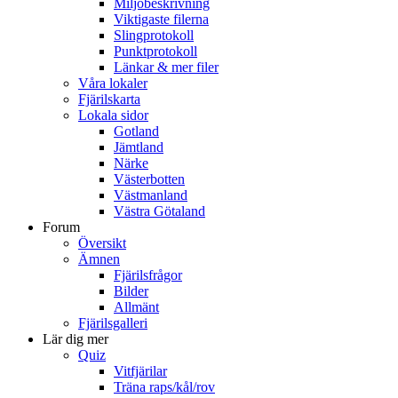
Miljöbeskrivning
Viktigaste filerna
Slingprotokoll
Punktprotokoll
Länkar & mer filer
Våra lokaler
Fjärilskarta
Lokala sidor
Gotland
Jämtland
Närke
Västerbotten
Västmanland
Västra Götaland
Forum
Översikt
Ämnen
Fjärilsfrågor
Bilder
Allmänt
Fjärilsgalleri
Lär dig mer
Quiz
Vitfjärilar
Träna raps/kål/rov