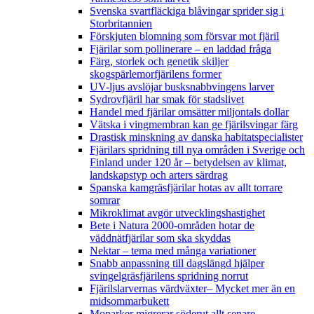
Svenska svartfläckiga blåvingar sprider sig i
Storbritannien
Förskjuten blomning som försvar mot fjäril
Fjärilar som pollinerare – en laddad fråga
Färg, storlek och genetik skiljer
skogspärlemorfjärilens former
UV-ljus avslöjar busksnabbvingens larver
Sydrovfjäril har smak för stadslivet
Handel med fjärilar omsätter miljontals dollar
Vätska i vingmembran kan ge fjärilsvingar färg
Drastisk minskning av danska habitatspecialister
Fjärilars spridning till nya områden i Sverige och
Finland under 120 år
– betydelsen av klimat,
landskapstyp och arters särdrag
Spanska kamgräsfjärilar hotas av allt torrare
somrar
Mikroklimat avgör utvecklingshastighet
Bete i Natura 2000-områden hotar de
väddnätfjärilar som ska skyddas
Nektar – tema med många variationer
Snabb anpassning till dagslängd hjälper
svingelgräsfjärilens spridning norrut
Fjärilslarvernas värdväxter– Mycket mer än en
midsommarbukett
Monarker migrerar söderut allt senare