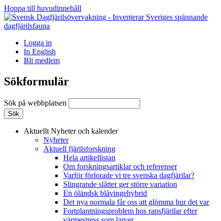
Hoppa till huvudinnehåll
Logga in
In English
Bli medlem
Sökformulär
Sök på webbplatsen
Aktuellt
Nyheter och kalender
Nyheter
Aktuell fjärilsforskning
Hela artikellistan
Om forskningsartiklar och referenser
Varför förlorade vi tre svenska dagfjärilar?
Slingrande slåtter ger större variation
En öländsk blåvingehybrid
Det nya normala får oss att glömma hur det var
Fortplantningsproblem hos rapsfjärilar efter
värmestress som larver