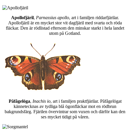
Apollofjäril
,
Parnassius apollo
, art i familjen riddarfjärilar.
Apollofjäril är en mycket stor vit dagfjäril med svarta och röda
fläckar. Den är rödlistad eftersom den minskar starkt i hela landet
utom på Gotland.
Påfågelöga
,
Inachis io
, art i familjen praktfjärilar. Påfågelögat
kännetecknas av tydliga blå ögonfläckar mot en rödbrun
bakgrundsfärg. Fjärilen övervintrar som vuxen och därför kan den
ses mycket tidigt på våren.