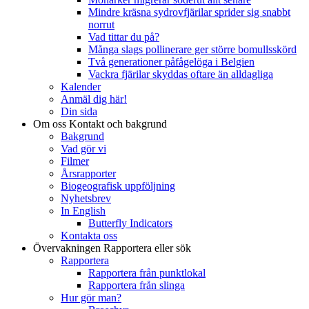
Mindre kräsna sydrovfjärilar sprider sig snabbt
norrut
Vad tittar du på?
Många slags pollinerare ger större bomullsskörd
Två generationer påfågelöga i Belgien
Vackra fjärilar skyddas oftare än alldagliga
Kalender
Anmäl dig här!
Din sida
Om oss
Kontakt och bakgrund
Bakgrund
Vad gör vi
Filmer
Årsrapporter
Biogeografisk uppföljning
Nyhetsbrev
In English
Butterfly Indicators
Kontakta oss
Övervakningen
Rapportera eller sök
Rapportera
Rapportera från punktlokal
Rapportera från slinga
Hur gör man?